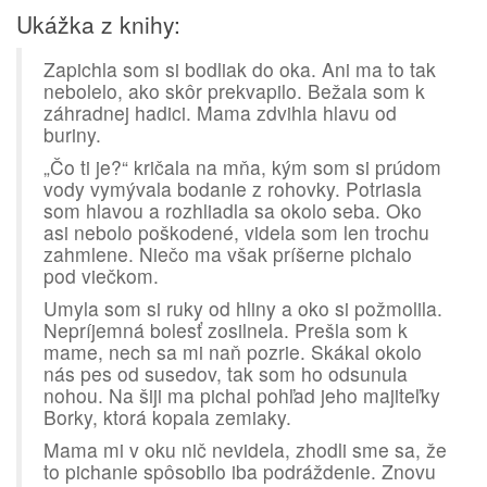
Ukážka z knihy:
Zapichla som si bodliak do oka. Ani ma to tak
nebolelo, ako skôr prekvapilo. Bežala som k
záhradnej hadici. Mama zdvihla hlavu od
buriny.
„Čo ti je?“ kričala na mňa, kým som si prúdom
vody vymývala bodanie z rohovky. Potriasla
som hlavou a rozhliadla sa okolo seba. Oko
asi nebolo poškodené, videla som len trochu
zahmlene. Niečo ma však príšerne pichalo
pod viečkom.
Umyla som si ruky od hliny a oko si požmolila.
Nepríjemná bolesť zosilnela. Prešla som k
mame, nech sa mi naň pozrie. Skákal okolo
nás pes od susedov, tak som ho odsunula
nohou. Na šiji ma pichal pohľad jeho majiteľky
Borky, ktorá kopala zemiaky.
Mama mi v oku nič nevidela, zhodli sme sa, že
to pichanie spôsobilo iba podráždenie. Znovu