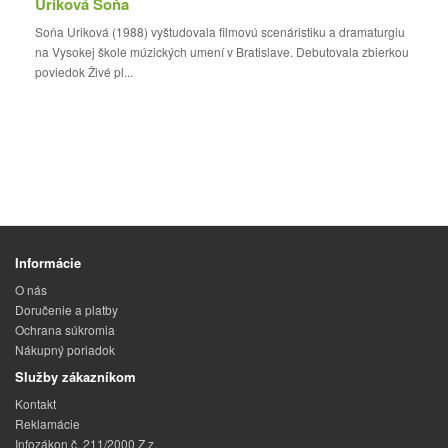
Uriková Soňa
Soňa Uriková (1988) vyštudovala filmovú scenáristiku a dramaturgiu
na Vysokej škole múzických umení v Bratislave. Debutovala zbierkou
poviedok Živé pl...
Informácie
O nás
Doručenie a platby
Ochrana súkromia
Nákupný poriadok
Služby zákazníkom
Kontakt
Reklamácie
Infozákon č. 211/2000 Z.z.