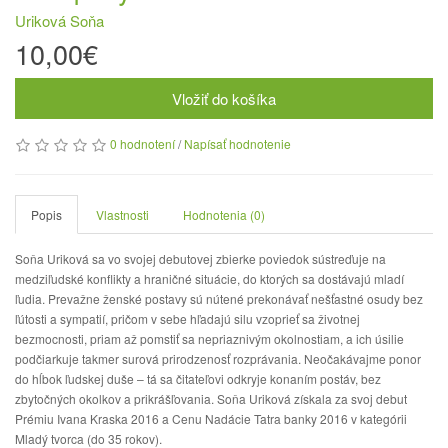
Uriková Soňa
10,00€
Vložiť do košíka
0 hodnotení
/
Napísať hodnotenie
Popis
Vlastnosti
Hodnotenia (0)
Soňa Uriková sa vo svojej debutovej zbierke poviedok sústreďuje na
medziľudské konflikty a hraničné situácie, do ktorých sa dostávajú mladí
ľudia. Prevažne ženské postavy sú nútené prekonávať nešťastné osudy bez
ľútosti a sympatií, pričom v sebe hľadajú silu vzoprieť sa životnej
bezmocnosti, priam až pomstiť sa nepriaznivým okolnostiam, a ich úsilie
podčiarkuje takmer surová prirodzenosť rozprávania. Neočakávajme ponor
do hĺbok ľudskej duše – tá sa čitateľovi odkryje konaním postáv, bez
zbytočných okolkov a prikrášľovania. Soňa Uriková získala za svoj debut
Prémiu Ivana Kraska 2016 a Cenu Nadácie Tatra banky 2016 v kategórii
Mladý tvorca (do 35 rokov).