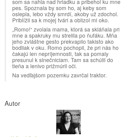
som sa nahla nad hriadku a pribehol ku mne
pes. Spoznala by som ho, aj keby som
oslepla, lebo vždy smrdí, akoby už zdochol.
Priblížil sa k mojej tvári a oblizol mi oko.
„Romo!“ zvolala mama, ktorá sa skláňala pri
mne a spakruky mu strelila po ňufáku. Mňa
jeho zvláštne gesto prekvapilo takisto ako
bodliak v oku. Romo pochopil, že pri nás ho
čakajú len nepríjemnosti, tak sa pomaly
presunul k slnečniciam. Tam sa schúlil do
tieňa a lenivo prižmúril oči.
Na vedľajšom pozemku zavrčal traktor.
Autor