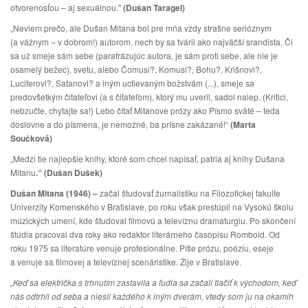
otvorenosťou – aj sexuálnou."
(Dušan Taragel)
„Neviem prečo, ale Dušan Mitana bol pre mňa vždy strašne serióznym
(a vážnym – v dobrom!) autorom, nech by sa tváril ako najväčší srandista. Či
sa už smeje sám sebe (parafrázujúc autora, je sám proti sebe, ale nie je
osamelý bežec), svetu, alebo Čomusi?, Komusi?, Bohu?, Krišnovi?,
Luciferovi?, Satanovi? a iným uctievaným božstvám (...), smeje sa
predovšetkým čitateľovi (a s čitateľom), ktorý mu uveril, sadol nalep. (Kritici,
nebzučte, chytajte sa!) Lebo čítať Mitanove prózy ako Písmo sväté – teda
doslovne a do písmena, je nemožné, ba prísne zakázané!“
(Marta
Součková)
„Medzi tie najlepšie knihy, ktoré som chcel napísať,
patria aj knihy Dušana
Mitanu
.“ (Dušan Dušek)
Dušan Mitana (1946) –
začal študovať žurnalistiku na Filozofickej fakulte
Univerzity Komenského v Bratislave, po roku však prestúpil na Vysokú školu
múzických umení, kde študoval filmovú a televíznu dramaturgiu. Po skončení
štúdia pracoval dva roky ako redaktor literárneho časopisu Romboid. Od
roku 1975 sa literatúre venuje profesionálne. Píše prózu, poéziu, eseje
a venuje sa filmovej a televíznej scenáristike. Žije v Bratislave.
„Keď sa električka s trhnutím zastavila a ľudia sa začali tlačiť k východom, keď
nás odtrhli od seba a niesli každého k iným dverám, vtedy som ju na okamih