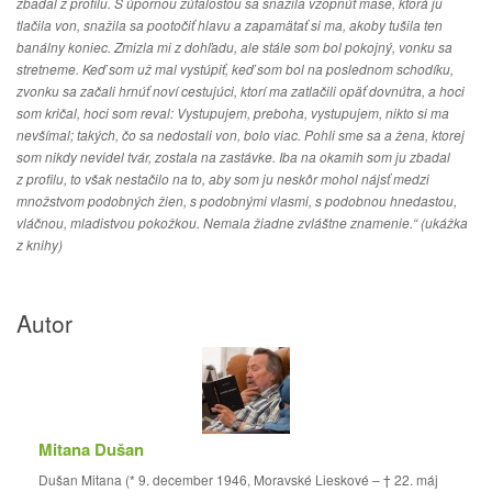
zbadal z profilu. S úpornou zúfalosťou sa snažila vzopnúť mase, ktorá ju
tlačila von, snažila sa pootočiť hlavu a zapamätať si ma, akoby tušila ten
banálny koniec. Zmizla mi z dohľadu, ale stále som bol pokojný, vonku sa
stretneme. Keď som už mal vystúpiť, keď som bol na poslednom schodíku,
zvonku sa začali hrnúť noví cestujúci, ktorí ma zatlačili opäť dovnútra, a hoci
som kričal, hoci som reval: Vystupujem, preboha, vystupujem, nikto si ma
nevšímal; takých, čo sa nedostali von, bolo viac. Pohli sme sa a žena, ktorej
som nikdy nevidel tvár, zostala na zastávke. Iba na okamih som ju zbadal
z profilu, to však nestačilo na to, aby som ju neskôr mohol nájsť medzi
množstvom podobných žien, s podobnými vlasmi, s podobnou hnedastou,
vláčnou, mladistvou pokožkou. Nemala žiadne zvláštne znamenie.“
(ukážka
z knihy)
Autor
Mitana Dušan
Dušan Mitana (* 9. december 1946, Moravské Lieskové – † 22. máj