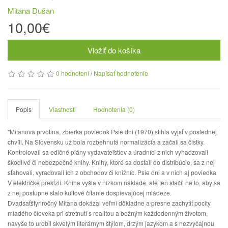
Mitana Dušan
10,00€
Vložiť do košíka
0 hodnotení
/
Napísať hodnotenie
Popis
Vlastnosti
Hodnotenia (0)
"Mitanova prvotina, zbierka poviedok Psie dni (1970) stihla vyjsť v poslednej
chvíli. Na Slovensku už bola rozbehnutá normalizácia a začali sa čistky.
Kontrolovali sa edičné plány vydavateľstiev a úradníci z nich vyhadzovali
škodlivé či nebezpečné knihy. Knihy, ktoré sa dostali do distribúcie, sa z nej
sťahovali, vyraďovali ich z obchodov či knižníc. Psie dni a v nich aj poviedka
V električke prekĺzli. Kniha vyšla v nízkom náklade, ale ten stačil na to, aby sa
z nej postupne stalo kultové čítanie dospievajúcej mládeže.
Dvadsaťštyriročný Mitana dokázal veľmi dôkladne a presne zachytiť pocity
mladého človeka pri stretnutí s realitou a bežným každodenným životom,
navyše to urobil skvelým literárnym štýlom, drzým jazykom a s nezvyčajnou