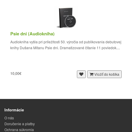
Psie dni (Audiokniha)
Audiokniha vyšla pri príležitosti 50. výročia od publikovania debutovej
knihy Dušana Mitanu Psie dni. Dramatizované čítanie 11 poviedok....
10,00€
Vložiť do košíka
Informácie
O nás
Doručenie a platby
Ochrana súkromia