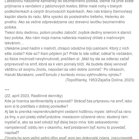
Laktišovou hádžeme kamienky do bezmenného potoka, ideme na prvé sväté
prijímanie s venčekmi z jabloňových kvetov, štíhle malé nohy v bielych
podkolienkach a celých šnurovacích topánkach. Ako nás krásny čiernovlasý
kaplán stavia do radu. Mňa vysokú do posledného tretieho, Helenku do
prvého. Ako sa večne odprevádzame cez drevenú lavičku bezmenného
potoka.
Tiekol dolu dedinou, potom prudko zabočil: zvyšok dediny smerom k stanici
bez potoka. Ako nám moja mama natierala maslový chlieb s malinovým
lekvárom…
Utekáme pred hadmi v malinčí, chlapci odvážne bijú palicami. Ktorý z nich
ešte zostal? Kde sú? Kam pôjdem ja? Príde to iste odtiaľ, odkiaľ to nečakám,
sú tisíce možností nevyhnutnosti, prečítam si: „Mali by ste sa odteraz začať
pripravovať na smrť, ktorá sa k vám pomaly blíži. Ak budete ďalej venovať
väčšinu síl svojmu životu, nepodarí sa vám dobre zomrieť.“ Po otrasoch,
Haruki Murakami, uveriť tomuto z kontextu mnou vytrhnutému výroku?
(Topoľčianky, 1953/Zajačia Dolina, 2023)
***
(22. apríl 2023, Rastlinné denníky)
Kde je hranica sentimentality a pravosti? Strácať čas prípravou na smrť, lebo
som si to prečítala v dobrej poviedke?
Aj tak to preniká nepreniknuteľnými cestami húštinou mysle: strhnúť sa ráno
za tmy, o pol piatej vidieť prázdne, mesiacom ožiarené okno: studený rám:
myslieť si, ako sa svet odváži byť ďalej bezo mňa: toto sebavedomie:
namyslenosť: odídu len v okamihu, keď prestanem byť: komu to povedať,
napísať?
Chcela by som veľmi veľmi dlho spať: som len dokonalé zviera, (ne)uzavreté