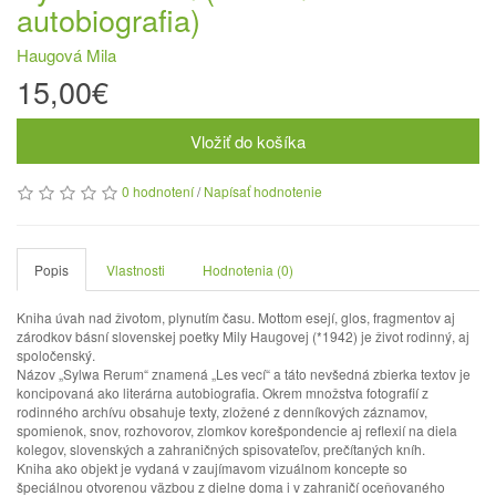
autobiografia)
Haugová Mila
15,00€
Vložiť do košíka
0 hodnotení
/
Napísať hodnotenie
Popis
Vlastnosti
Hodnotenia (0)
Kniha úvah nad životom, plynutím času. Mottom esejí, glos, fragmentov aj
zárodkov básní slovenskej poetky Mily Haugovej (*1942) je život rodinný, aj
spoločenský.
Názov „Sylwa Rerum“ znamená „Les vecí“ a táto nevšedná zbierka textov je
koncipovaná ako literárna autobiografia. Okrem množstva fotografií z
rodinného archívu obsahuje texty, zložené z denníkových záznamov,
spomienok, snov, rozhovorov, zlomkov korešpondencie aj reflexií na diela
kolegov, slovenských a zahraničných spisovateľov, prečítaných kníh.
Kniha ako objekt je vydaná v zaujímavom vizuálnom koncepte so
špeciálnou otvorenou väzbou z dielne doma i v zahraničí oceňovaného