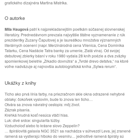
grafického dizajnéra Martina Mistríka.
O autorke
Mila Haugová
patrí k najprekladanejším poetkám súčasnej slovnenskej
literatúry. Prednedávnom prevzala najvyššie štátne vyznamenanie z rúk
prezidentky Zuzany Čaputovej a je laureátkou množstva významných
literárnych ocenení (napr. Merzinárodná cena Vilenica, Cena Dominika
Tatarku, Cena Nadácie Tatra banky za umenie, Zlatá vlna). Od svojej
debutovej zbierky básní v roku 1980 vydala 28 kníh poézie a dva zväzky
spomienkovej beletrie „Zrkadlo dovnútra“ a „Tvrdé drevo detstva,“ na ktoré
voľne nadväzuje aj najnovšia autobiografická kniha „
Sylwa
rerum“.
Ukážky z knihy
Ticho ako prvá línia farby, na priezračnom skle okna odrazené nehybné
oblaky: čokoľvek vyslovím, bude to znova len ticho…
Otvára sa znova návratný cestopis: môj život.
Zázrak písania.
Krehká hrudná kosť nesúca vtáčí hlas.
Luk: divé srdce: singularita túžby.
Vzducholoď alebo to krásne slovo Zeppelin?
… špirálovitá galaxia NGC 3521 sa nachádza v súhvezdí Leva, jej zranené
ramená sa vystierajú hlboko do vesmíru… jednotlivé ramená špirály sú