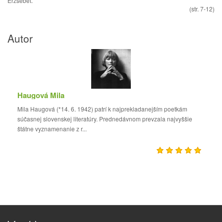
Erzsébet.
(str. 7-12)
Autor
Haugová Mila
Mila Haugová (*14. 6. 1942) patrí k najprekladanejším poetkám
súčasnej slovenskej literatúry. Prednedávnom prevzala najvyššie
štátne vyznamenanie z r...