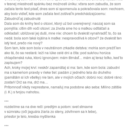
v tesnej miestnosti spánku bez možnosti úniku: včera som zabudla, že som
začala tento text písať, dnes som si spomenula a pokračovala som: nechcem,
aby bolo vidieť, kde som začala text zošívať k predchádzajúcemu:
Zabudnúť aj zabudnuté
Dala som do knihy text o otcovi, ktorý už bol uverejnený: naozaj som sa
pomýlila: cítim dlh voči otcovi: za života sme ho s matkou odtláčali a
odkladali: ubližoval jej duši, mne nie: chcem to dvakrát vynahradiť: to, čo sa
nedá: bola som taká lojálna k matke: nespravodlivá k otcovi? že dvakrát ten
istý text, prečo nie nový?
Som tam, kde som bola v neutrálnom zrkadle detstva: mohla som prežiť len
ako tá, čo sa nestará: leží na lúke celé dni a číta: pod sukňou horúca
chlapčenská ruka, ktorú ignorujem: mám štrnásť… mám aj teraz toľko, keď to
zapisujem?
Ach, kroky mojej krvi: neskôr zapamätaj si ma: tam, kde som bola: zabudni
ma s kameňom pravdy v rieke tiel: padám z jedného tela do druhého
(pamätám si ich všetky) nie tam, ale v mojich očiach: dobrú noc: dobré ráno:
zostaň! Drž sa ma, drž ma…
Prítomnosť nikdy neprestane, namaľuj ma podobne ako seba: Milino zátišie
(I. K.) s tvojou nahotou.
***
rozdelíme sa na dve reči: predtým a potom: svet stmavne
v súmraku (oči jaguára žiaria zo steny, zdvihnem sa k tebe),
priestor je telo, kresba myšlienka
***