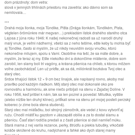
dom prázdnoty: dom vetra:
slová v jemných trhlinách priestoru ma zavetria: ako dávno som sa
nemilovala…
***
Drahá moja Ilonka, moja Tündike, Pišta (Drága Ilonkám, Tündikém, Pista,
végtelen örömünkre már megvan…) prekladám lístok drahého starého otca
Lajosa z júna roku 1946: K našej nekonečnej radosti sa už narodil druhý
malý vnuk, je veľmi nádherný, všetci sa z neho tešíme, ešte keby tu mohla byť
aj Tündike, často si myslím, že už nikdy neuvidím svoju vnučku, ktorú
nekonečne milujem, spolu s Vami. Osobitne ma teší, že sa máte dobre, a
myslím, že teraz aj my. Ešte niekoľko dní a dokončíme mlátenie, dobre som
zarobil, len slamy boli tri vagóny, a krásna pšenica na chlieb, s ktorou môžem
voľne zaobchádzať. Len už príďte, ak sa dá, miliónkrát bozkáva Tvoj otec a
starý otec.
Srdce trhajúci lístok 12 × 9 cm bez linajok, ale napísaný rovno, akoby mal
pravítko pod každým riadkom. Môj starý otec mal dokonalé oko pre
rovnováhu a harmóniu, ak sme niečo pribíjali na stenu v Zajačej Doline. V
roku 1956, keď prišiel k nám, tak sa len pozrel a povedal: Miluška, vyššie
(alebo nižšie ten druhý klinec), pritĺkali sme na stenu pri mojej posteli perzský
koberec (v zime bola stena studená).
Starý otec mal mláťačku, bol strojný zámočník, ale vedel z kovu vytvoriť aj
ružu. Chodil mlátiť ku gazdom v Jászapáti obilie a za to dostal slamu a
pšenicu. Časť starí rodičia predali a z časti pšenice si dali namlieť múku.
Stará mama z nej varila rezance, perky, štrúdľu a piekla tubušky, vrkočaté
koláče skrútené do kruhu, nadýchané a ľahké ako dych starej mamy