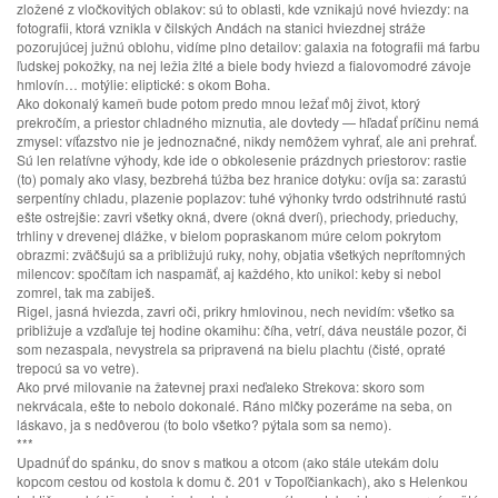
zložené z vločkovitých oblakov: sú to oblasti, kde vznikajú nové hviezdy: na
fotografii, ktorá vznikla v čilských Andách na stanici hviezdnej stráže
pozorujúcej južnú oblohu, vidíme plno detailov: galaxia na fotografii má farbu
ľudskej pokožky, na nej ležia žlté a biele body hviezd a fialovomodré závoje
hmlovín… motýlie: eliptické: s okom Boha.
Ako dokonalý kameň bude potom predo mnou ležať môj život, ktorý
prekročím, a priestor chladného miznutia, ale dovtedy — hľadať príčinu nemá
zmysel: víťazstvo nie je jednoznačné, nikdy nemôžem vyhrať, ale ani prehrať.
Sú len relatívne výhody, kde ide o obkolesenie prázdnych priestorov: rastie
(to) pomaly ako vlasy, bezbrehá túžba bez hranice dotyku: ovíja sa: zarastú
serpentíny chladu, plazenie poplazov: tuhé výhonky tvrdo odstrihnuté rastú
ešte ostrejšie: zavri všetky okná, dvere (okná dverí), priechody, prieduchy,
trhliny v drevenej dlážke, v bielom popraskanom múre celom pokrytom
obrazmi: zväčšujú sa a približujú ruky, nohy, objatia všetkých neprítomných
milencov: spočítam ich naspamäť, aj každého, kto unikol: keby si nebol
zomrel, tak ma zabiješ.
Rigel, jasná hviezda, zavri oči, prikry hmlovinou, nech nevidím: všetko sa
približuje a vzďaľuje tej hodine okamihu: číha, vetrí, dáva neustále pozor, či
som nezaspala, nevystrela sa pripravená na bielu plachtu (čisté, opraté
trepocú sa vo vetre).
Ako prvé milovanie na žatevnej praxi neďaleko Strekova: skoro som
nekrvácala, ešte to nebolo dokonalé. Ráno mlčky pozeráme na seba, on
láskavo, ja s nedôverou (to bolo všetko? pýtala som sa nemo).
***
Upadnúť do spánku, do snov s matkou a otcom (ako stále utekám dolu
kopcom cestou od kostola k domu č. 201 v Topoľčiankach), ako s Helenkou