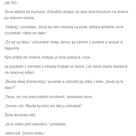
(str. 55)
Žena vbehla do kuchyne. Zobudila chlapa, čo spal dole bruchom na diváne
po dobrom obede.
„Vstávaj,“ povedala, „koza sa nám obesila na plote, kobyla splašila, ovce
rozutekali, niečo sa stalo.“
„Čo by sa stalo,“ zahundral chlap, lenivo sa zdvihol z postele a obúval si
baganče.
Kým prišiel do chlieva, kobyla už bola pokojná, ovce
sa popásali v záhrade a sliepky hrabali po dvore. Len koza visela obesená
na železnej reťazi.
„Škoda takej dobrej kozy,“ povedal a odmotal jej reťaz z krku. „Kedy sa to
stalo?“
„Teraz, ani nie pred piatimi minútami,“ povedala žena.
„Dones nôž. Škoda by bolo len tak ju zahrabať.“
Žena doniesla nôž.
„Ja to mäso jesť nebudem,“ povedala.
„Nemusíš. Dones misku.“