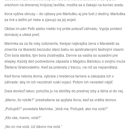
orechom na drevenej hnijúcej lavičke, modlia sa a čakajú na koniec sveta.
Ilona vyšíva obrusy – do výbavy pre Martušku aj pre ľudí z dediny. Martuška
sa hrá s deťmi pri rieke a zjavujú sa jej anjeli.
Občas im pán Peťo alebo niekto iný príde pokosiť záhradu. Vypije poldeci
domácej a uteká preč.
Marimka sa za tie roky zošúverila. Kedysi najkrajšia žena v Marakéši sa
zmenila na škaredú bezzubú starú babu so splstnatenými šedivými vlasmi.
Čím bola staršia, tým bola zlostnejšia. Denne sa vadila so susedmi pre
sliepky. Každý deň podvedome zápasila s Magdou Balickou o svojho muža
Štefana Grabovského. Keď sa prebrala z tranzu, na nič sa nepamätala.
Keď Ilona nebola doma, vybrala z kredenca taniere a zakopala ich v
záhrade: aby im ich nezobrali ruskí vojaci. Potom ich nevedeli nájsť.
Dala doviezť rakvu: položila ju na stoličky do prednej izby a ľahla si do nej.
„Mamo, čo robíte?” prestrašene sa spýtala Ilona, keď sa vrátila domov.
„Počuješ?” povedala Marimka. „Volá ma. Počuješ, ako ma volá?”
„Kto vás, mamo, volá?”
„No on ma volá. Už dávno ma volá.”