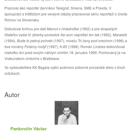
Pracoval ako reportér denníkov Telegraf, Smena, SME a Pravda. V
spolupráci s Inštitútom pre verejné otázky pripravoval sériu reportáží o živote
Rómov na Slovensku.
Debutoval knihou pre deti
Mamut v chladničke
(1992) a pre dospelých
čitateľov vydal tri zbierky poviedok
Asi som neprišiel len tak
(1992),
Marakéš
(1994),
Bude to pekný pohreb
(1997), novelu
Tri ženy pod orechom
(1996) a
dva romány
Polárny motýľ
(1997),
K-85
(1998). Román
Lináres
dokončoval
niekoľko dní pred svojím náhlym úmrtím 18. januára 1999. Pochovaný je na
Vrakunskom cintoríne v Bratislave.
Vo vydavateľstve KK Bagala vyšlo autorovo súborné prozaické dielo v troch
zväzkoch.
Autor
Pankovčín Václav