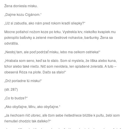
Žena doniesla misku.
„Dajme kozu Cigánom.“
„Už si zabudla, ako nám pred rokom kradli sliepky?“
Mocne potiahol nožom koze po krku. Vystrekla krv, niekoľko kvapiek mu
pokropilo baťovky a zelené menčestrové nohavice, baršunky. Žena sa
odvrátila.
„Nestoj tam, ale poď podržať misku, lebo ma celkom ostrieka!“
„Hrabala som seno, keď sa to stalo. Som si myslela, že líška alebo kuna,
tchor alebo také niečo. Nič som nevidela, len splašené zvieratá. A tuto –
obesená Róza na plote. Dačo sa stalo!“
„Drž poriadne tú misku!“
(str. 287)
„Co to budze?“
„Ako obyčajne, Miru, ako obyčajne.“
„Ja ňechcem ňič utorec, aľe čom sebe ňešedňece bližšie k pultu, žebi som
ňemušel chodzic tak daľeko?“