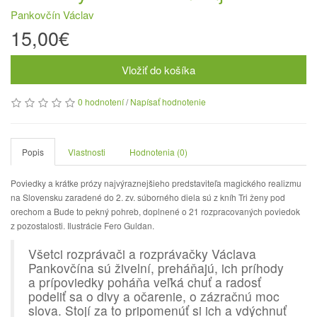
Pankovčín Václav
15,00€
Vložiť do košíka
0 hodnotení
/
Napísať hodnotenie
Popis
Vlastnosti
Hodnotenia (0)
Poviedky a krátke prózy najvýraznejšieho predstaviteľa magického realizmu
na Slovensku zaradené do 2. zv. súborného diela sú z kníh Tri ženy pod
orechom a Bude to pekný pohreb, doplnené o 21 rozpracovaných poviedok
z pozostalosti. Ilustrácie Fero Guldan.
Všetci rozprávači a rozprávačky Václava
Pankovčína sú živelní, preháňajú, ich príhody
a prípoviedky poháňa veľká chuť a radosť
podeliť sa o divy a očarenie, o zázračnú moc
slova. Stojí za to pripomenúť si ich a vdýchnuť