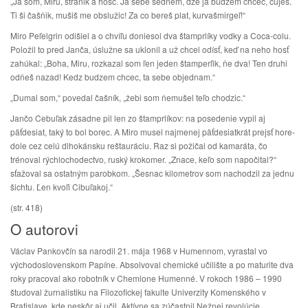
„Ja som, Miru, straňik a hosc. Ja sebe šedňem, dze ja budzem chcec, čuješ.
Ti ši čašňik, mušiš me obslužic! Za co bereš plat, kurvašmirgeľ!“
Miro Peľelgrin odišiel a o chvíľu doniesol dva štamprlíky vodky a Coca-colu.
Položil to pred Janča, úslužne sa uklonil a už chcel odísť, keď na neho hosť
zahúkal: „Boha, Miru, rozkazal som ľen jeden štamperľik, ňe dva! Ten druhi
odňeš nazad! Kedz budzem chcec, ta sebe objednam.“
„Dumal som,“ povedal čašník, „žebi som ňemušel teľo chodzic.“
Jančo Cebuľak zásadne pil len zo štamprlíkov: na posedenie vypil aj
päťdesiat, taký to bol borec. A Miro musel najmenej päťdesiatkrát prejsť hore-
dole cez celú dlhokánsku reštauráciu. Raz si požičal od kamaráta, čo
trénoval rýchlochodectvo, ruský krokomer. „Znace, keľo som napočital?“
sťažoval sa ostatným parobkom. „Šesnac kilometrov som nachodzil za jednu
šichtu. Ľen kvoľi Cibuľakoj.“
(str. 418)
O autorovi
Václav Pankovčín sa narodil 21. mája 1968 v Humennom, vyrastal vo
východoslovenskom Papíne. Absolvoval chemické učilište a po maturite dva
roky pracoval ako robotník v Chemlone Humenné. V rokoch 1986 – 1990
študoval žurnalistiku na Filozofickej fakulte Univerzity Komenského v
Bratislave, kde neskôr aj učil. Aktívne sa zúčastnil Nežnej revolúcie.