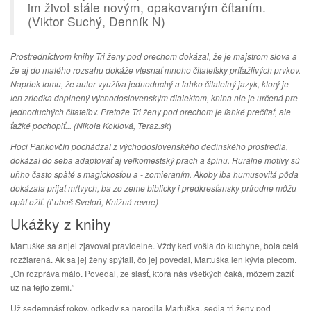
im život stále novým, opakovaným čítaním.
(Viktor Suchý, Denník N)
Prostredníctvom knihy Tri ženy pod orechom dokázal, že je majstrom slova a
že aj do malého rozsahu dokáže vtesnať mnoho čitateľsky príťažlivých prvkov.
Napriek tomu, že autor využíva jednoduchý a ľahko čitateľný jazyk, ktorý je
len zriedka doplnený východoslovenským dialektom, kniha nie je určená pre
jednoduchých čitateľov. Pretože Tri ženy pod orechom je ľahké prečítať, ale
ťažké pochopiť...
(Nikola Kokiová, Teraz.sk
)
Hoci Pankovčín pochádzal z východoslovenského dedinského prostredia,
dokázal do seba adaptovať aj veľkomestský prach a špinu. Rurálne motívy sú
uňho často späté s magickosťou a - zomieraním. Akoby iba humusovitá pôda
dokázala prijať mŕtvych, ba zo zeme biblicky i predkresťansky prírodne môžu
opäť ožiť. (Ľuboš Svetoň, Knižná revue)
Ukážky z knihy
Martuške sa anjel zjavoval pravidelne. Vždy keď vošla do kuchyne, bola celá
rozžiarená. Ak sa jej ženy spýtali, čo jej povedal, Martuška len kývla plecom.
„On rozpráva málo. Povedal, že slasť, ktorá nás všetkých čaká, môžem zažiť
už na tejto zemi.”
Už sedemnásť rokov, odkedy sa narodila Martuška, sedia tri ženy pod