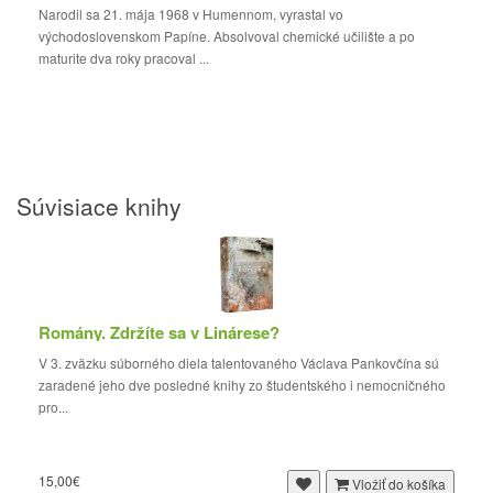
Narodil sa 21. mája 1968 v Humennom, vyrastal vo
východoslovenskom Papíne. Absolvoval chemické učilište a po
maturite dva roky pracoval ...
Súvisiace knihy
Romány. Zdržíte sa v Linárese?
V 3. zväzku súborného diela talentovaného Václava Pankovčína sú
zaradené jeho dve posledné knihy zo študentského i nemocničného
pro...
15,00€
Vložiť do košíka