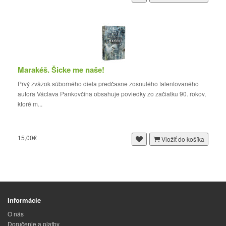
Marakéš. Šicke me naše!
Prvý zväzok súborného diela predčasne zosnulého talentovaného
autora Václava Pankovčína obsahuje poviedky zo začiatku 90. rokov,
ktoré m...
15,00€
Vložiť do košíka
Informácie
O nás
Doručenie a platby