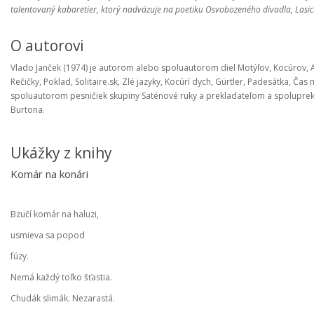
talentovaný kabaretier, ktorý nadväzuje na poetiku Osvobozeného divadla, Lasicu
O autorovi
Vlado Janček (1974) je autorom alebo spoluautorom diel Motýľov, Kocúrov, A
Rečičky, Poklad, Solitaire.sk, Zlé jazyky, Kocúrí dych, Gürtler, Padesátka, Čas
spoluautorom pesničiek skupiny Saténové ruky a prekladateľom a spoluprekl
Burtona.
Ukážky z knihy
Komár na konári
Bzučí komár na haluzi,
usmieva sa popod
fúzy.
Nemá každý toľko šťastia.
Chudák slimák. Nezarastá.