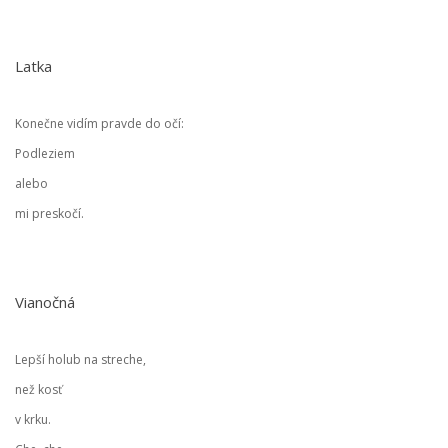
Latka
Konečne vidím pravde do očí:
Podleziem
alebo
mi preskočí.
Vianočná
Lepší holub na streche,
než kosť
v krku.