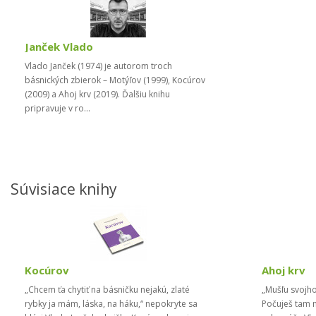
Janček Vlado
Vlado Janček (1974) je autorom troch
básnických zbierok – Motýľov (1999), Kocúrov
(2009) a Ahoj krv (2019). Ďalšiu knihu
pripravuje v ro...
Súvisiace knihy
Kocúrov
Ahoj krv
„Chcem ťa chytiť na básničku nejakú, zlaté
„Mušľu svojho
rybky ja mám, láska, na háku,“ nepokryte sa
Počuješ tam m