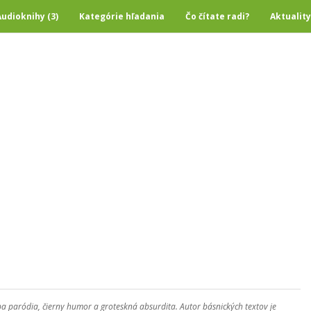
Audioknihy (3)
Kategórie hľadania
Čo čítate radi?
Aktuality
a paródia, čierny humor a groteskná absurdita. Autor básnických textov je