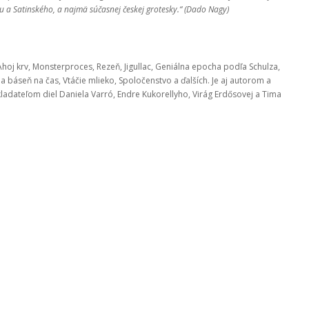
 a Satinského, a najmä súčasnej českej grotesky.“ (Dado Nagy)
hoj krv, Monsterproces, Rezeň, Jigullac, Geniálna epocha podľa Schulza,
 na báseň na čas, Vtáčie mlieko, Spoločenstvo a ďalších. Je aj autorom a
adateľom diel Daniela Varró, Endre Kukorellyho, Virág Erdősovej a Tima