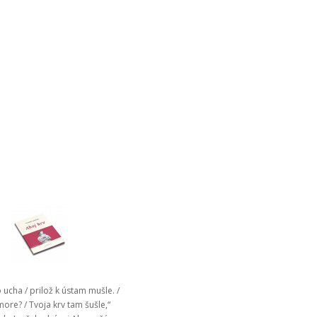
 ucha / prilož k ústam mušle. /
ore? / Tvoja krv tam šušle,“