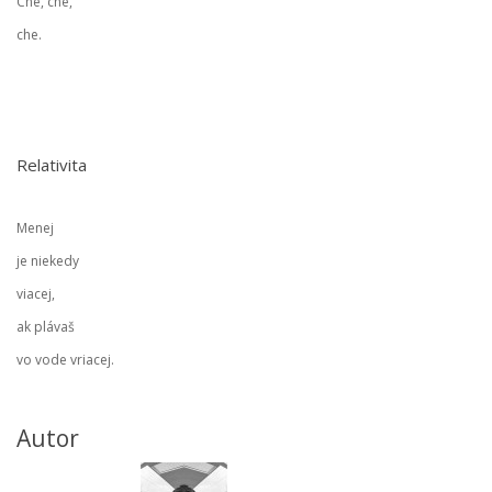
Che, che,
che.
Relativita
Menej
je niekedy
viacej,
ak plávaš
vo vode vriacej.
Autor