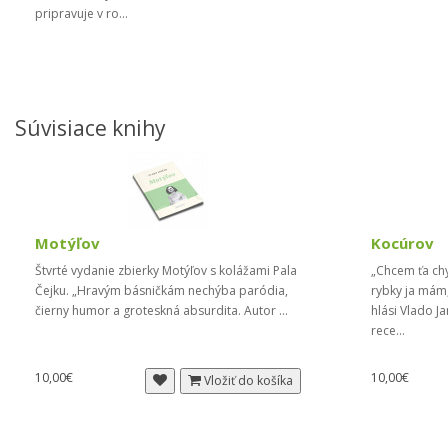
pripravuje v ro...
Súvisiace knihy
Motýľov
Kocúrov
Štvrté vydanie zbierky Motýľov s kolážami Pala
„Chcem ťa chy
Čejku. „Hravým básničkám nechýba paródia,
rybky ja mám,
čierny humor a groteskná absurdita. Autor ...
hlási Vlado J
rece...
10,00€
10,00€
Vložiť do košíka