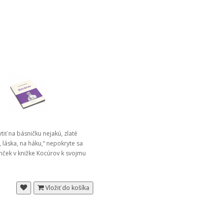
tiť na básničku nejakú, zlaté
 láska, na háku,“ nepokryte sa
anček v knižke Kocúrov k svojmu
Vložiť do košíka