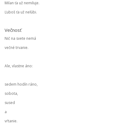
Milan ťa už nemiluje.
Ľuboš ťa už neľúbi.
Večnosť
Nič na svete nemá
večné trvanie.
Ale, vlastne áno:
sedem hodín ráno,
sobota,
sused
a
vŕtanie.