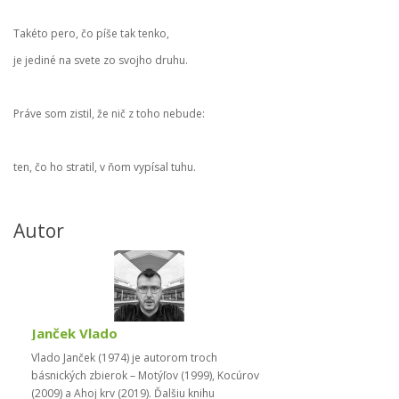
Takéto pero, čo píše tak tenko,
je jediné na svete zo svojho druhu.
Práve som zistil, že nič z toho nebude:
ten, čo ho stratil, v ňom vypísal tuhu.
Autor
Janček Vlado
Vlado Janček (1974) je autorom troch
básnických zbierok – Motýľov (1999), Kocúrov
(2009) a Ahoj krv (2019). Ďalšiu knihu