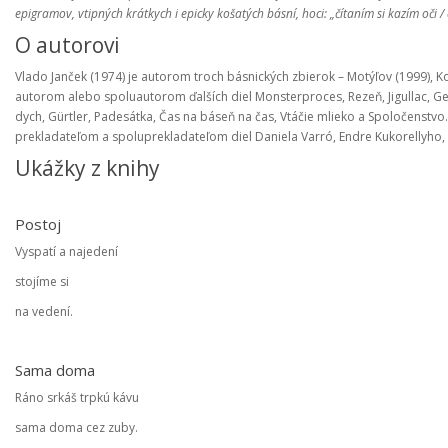
epigramov, vtipných krátkych i epicky košatých básní, hoci: „čítaním si kazím oči / 
O autorovi
Vlado Janček (1974) je autorom troch básnických zbierok – Motýľov (1999), Koc
autorom alebo spoluautorom ďalších diel Monsterproces, Rezeň, Jigullac, Geni
dych, Gürtler, Padesátka, Čas na báseň na čas, Vtáčie mlieko a Spoločenstvo
prekladateľom a spoluprekladateľom diel Daniela Varró, Endre Kukorellyho, 
Ukážky z knihy
Postoj
Vyspatí a najedení
stojíme si
na vedení.
Sama doma
Ráno srkáš trpkú kávu
sama doma cez zuby.