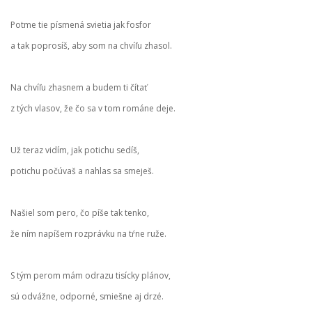
Potme tie písmená svietia jak fosfor
a tak poprosíš, aby som na chvíľu zhasol.
Na chvíľu zhasnem a budem ti čítať
z tých vlasov, že čo sa v tom románe deje.
Už teraz vidím, jak potichu sedíš,
potichu počúvaš a nahlas sa smeješ.
Našiel som pero, čo píše tak tenko,
že ním napíšem rozprávku na tŕne ruže.
S tým perom mám odrazu tisícky plánov,
sú odvážne, odporné, smiešne aj drzé.