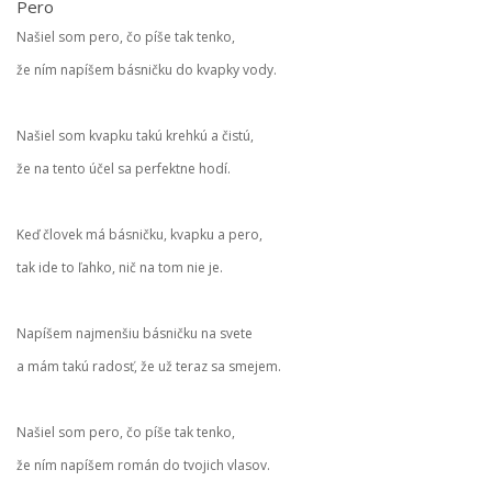
Pero
Našiel som pero, čo píše tak tenko,
že ním napíšem básničku do kvapky vody.
Našiel som kvapku takú krehkú a čistú,
že na tento účel sa perfektne hodí.
Keď človek má básničku, kvapku a pero,
tak ide to ľahko, nič na tom nie je.
Napíšem najmenšiu básničku na svete
a mám takú radosť, že už teraz sa smejem.
Našiel som pero, čo píše tak tenko,
že ním napíšem román do tvojich vlasov.