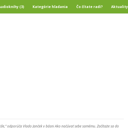
Audioknihy (3)
Kategórie hľadania
Čo čítate radi?
Aktuality
ušle,“ odporúča Vlado Janček v básni Ako načúvať sebe samému. Začítajte sa do