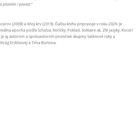
a písaním / povesť.“
úrov (2009) a Ahoj krv (2019). Ďalšiu knihu pripravuje v roku 2029. Je
álna epocha podľa Schulza, Rečičky, Poklad, Solitaire.sk, Zlé jazyky, Kocúrí
. Je aj autorom a spoluautorom pesničiek skupiny Saténové ruky a
Virág Erdősovej a Tima Burtona.