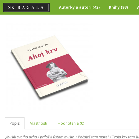
Autorky a autori (42)
Knihy (93)
Popis
Vlastnosti
Hodnotenia (0)
„Mušľu svojho ucha / prilož k ústam mušle. / Počuješ tam more? / Tvoja krv tam š