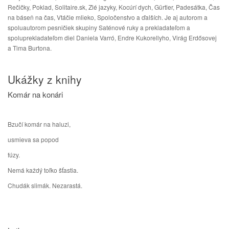
Rečičky, Poklad, Solitaire.sk, Zlé jazyky, Kocúrí dych, Gürtler, Padesátka, Čas
na báseň na čas, Vtáčie mlieko, Spoločenstvo a ďalších. Je aj autorom a
spoluautorom pesničiek skupiny Saténové ruky a prekladateľom a
spoluprekladateľom diel Daniela Varró, Endre Kukorellyho, Virág Erdősovej
a Tima Burtona.
Ukážky z knihy
Komár na konári
Bzučí komár na haluzi,
usmieva sa popod
fúzy.
Nemá každý toľko šťastia.
Chudák slimák. Nezarastá.