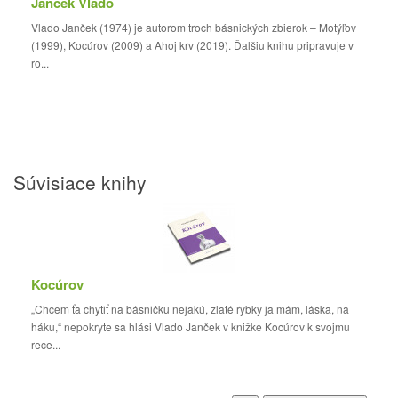
Janček Vlado
Vlado Janček (1974) je autorom troch básnických zbierok – Motýľov
(1999), Kocúrov (2009) a Ahoj krv (2019). Ďalšiu knihu pripravuje v
ro...
Súvisiace knihy
Kocúrov
„Chcem ťa chytiť na básničku nejakú, zlaté rybky ja mám, láska, na
háku,“ nepokryte sa hlási Vlado Janček v knižke Kocúrov k svojmu
rece...