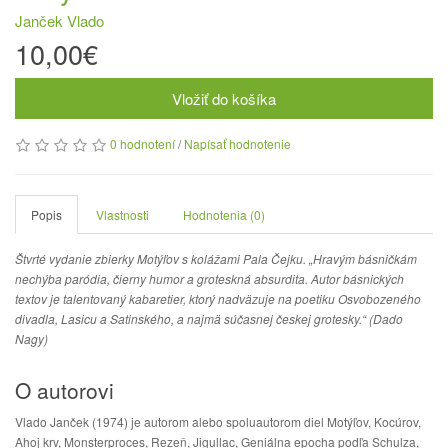
Janček Vlado
10,00€
Vložiť do košíka
0 hodnotení
/
Napísať hodnotenie
Popis
Vlastnosti
Hodnotenia (0)
Štvrté vydanie zbierky Motýľov s kolážami Pala Čejku. „Hravým básničkám
nechýba paródia, čierny humor a groteskná absurdita. Autor básnických
textov je talentovaný kabaretier, ktorý nadväzuje na poetiku Osvobozeného
divadla, Lasicu a Satinského, a najmä súčasnej českej grotesky.“ (Dado
Nagy)
O autorovi
Vlado Janček (1974) je autorom alebo spoluautorom diel Motýľov, Kocúrov,
Ahoj krv, Monsterproces, Rezeň, Jigullac, Geniálna epocha podľa Schulza,