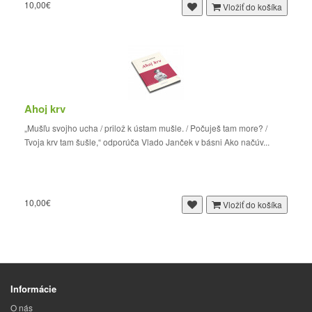
10,00€
Vložiť do košíka
Ahoj krv
„Mušľu svojho ucha / prilož k ústam mušle. / Počuješ tam more? /
Tvoja krv tam šušle,“ odporúča Vlado Janček v básni Ako načúv...
10,00€
Vložiť do košíka
Informácie
O nás