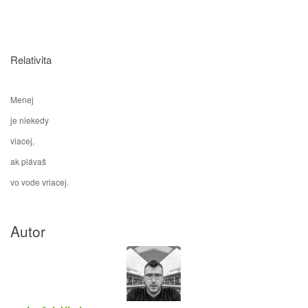
Relativita
Menej
je niekedy
viacej,
ak plávaš
vo vode vriacej.
Autor