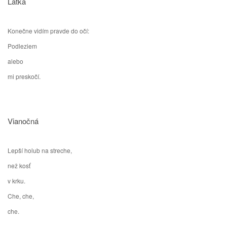
Latka
Konečne vidím pravde do očí:
Podleziem
alebo
mi preskočí.
Vianočná
Lepší holub na streche,
než kosť
v krku.
Che, che,
che.