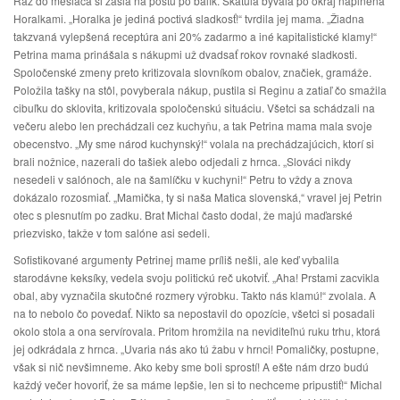
Raz do mesiaca si zašla na poštu po balík. Škatuľa bývala po okraj naplnená
Horalkami. „Horalka je jediná poctivá sladkosť!“ tvrdila jej mama. „Žiadna
takzvaná vylepšená receptúra ani 20% zadarmo a iné kapitalistické klamy!“
Petrina mama prinášala s nákupmi už dvadsať rokov rovnaké sladkosti.
Spoločenské zmeny preto kritizovala slovníkom obalov, značiek, gramáže.
Položila tašky na stôl, povyberala nákup, pustila si Reginu a zatiaľ čo smažila
cibuľku do sklovita, kritizovala spoločenskú situáciu. Všetci sa schádzali na
večeru alebo len prechádzali cez kuchyňu, a tak Petrina mama mala svoje
obecenstvo. „My sme národ kuchynský!“ volala na prechádzajúcich, ktorí si
brali nožnice, nazerali do tašiek alebo odjedali z hrnca. „Slováci nikdy
nesedeli v salónoch, ale na šamlíčku v kuchyni!“ Petru to vždy a znova
dokázalo rozosmiať. „Mamička, ty si naša Matica slovenská,“ vravel jej Petrin
otec s plesnutím po zadku. Brat Michal často dodal, že majú maďarské
priezvisko, takže v tom salóne asi sedeli.
Sofistikované argumenty Petrinej mame príliš nešli, ale keď vybalila
starodávne keksíky, vedela svoju politickú reč ukotviť. „Aha! Prstami zacvikla
obal, aby vyznačila skutočné rozmery výrobku. Takto nás klamú!“ zvolala. A
na to nebolo čo povedať. Nikto sa nepostavil do opozície, všetci si posadali
okolo stola a ona servírovala. Pritom hromžila na neviditeľnú ruku trhu, ktorá
jej odkrádala z hrnca. „Uvaria nás ako tú žabu v hrnci! Pomaličky, postupne,
však si nič nevšimneme. Ako keby sme boli sprostí! A ešte nám drzo budú
každý večer hovoriť, že sa máme lepšie, len si to nechceme pripustiť!“ Michal