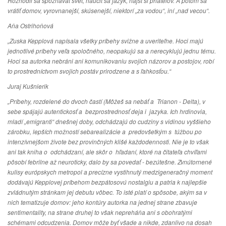
Rozhodli sa spoznávať svet, naučiť sa jazyk, nájsť si priateľov. A potom sa
vrátiť domov, vyrovnanejší, skúsenejší, niektorí „za vodou“, iní „nad vecou“.
Aňa Ostrihoňová
„Zuska Kepplová napísala všetky príbehy svižne a uveriteľne. Hoci majú
jednotlivé príbehy veľa spoločného, neopakujú sa a nerecyklujú jednu tému.
Hoci sa autorka nebráni ani komunikovaniu svojich názorov a postojov, robí
to prostredníctvom svojich postáv prirodzene a s ľahkosťou.“
Juraj Kušnierik
„Príbehy, rozdelené do dvoch častí (Môžeš sa nebáť a Trianon - Delta), v
sebe spájajú autentickosť a bezprostrednosť deja i jazyka. Ich hrdinovia,
mladí „emigranti“ dnešnej doby, odchádzajú do cudziny s vidinou vyššieho
zárobku, lepších možností sebarealizácie a predovšetkým s túžbou po
intenzívnejšom živote bez provinčných klišé každodennosti. Nie je to však
ani tak kniha o odchádzaní, ale skôr o hľadaní, ktoré na čitateľa chvíľami
pôsobí febrilne až neuroticky, dalo by sa povedať - bezútešne. Zvnútornené
kulisy európskych metropol a precízne vystihnutý medzigeneračný moment
dodávajú Kepplovej príbehom bezpátosovú nostalgiu a patria k najlepšie
zvládnutým stránkam jej debutu vôbec. To isté platí o spôsobe, akým sa v
nich tematizuje domov: jeho kontúry autorka na jednej strane zbavuje
sentimentality, na strane druhej to však nepreháňa ani s obohratými
schémami odcudzenia. Domov môže byť všade a nikde, zdanlivo na dosah