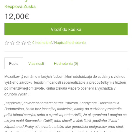
Kepplová Zuska
12,00€
Vložiť do košíka
0 hodnotení
/
Napísať hodnotenie
Popis
Vlastnosti
Hodnotenia (0)
Mozaikovitý román o mladých ľuďoch, ktorí odchádzajú do cudziny s vidinou
vyššieho zárobku, lepších možností sebarealizácie a predovšetkým s túžbou
po intenzívnejšom živote. Kniha získala viacero ocenení a vychádza v
druhom vydaní.
„Kepplovej „novodobí nomádi“ blúdia Parížom, Londýnom, Helsinkami a
Budapešťou, často bez jasnejšej motivácie, akoby do cudzieho prostredia
prišli hľadať samých seba a s prekvapením zistili, že aj uprostred Londýna sa
ukrýva malé Slovensko. Odišli, lebo chceli, avšak ilúzii „lepšieho života“
západne od Prahy už neveria natoľko ako generácia emigrantov pred nimi.