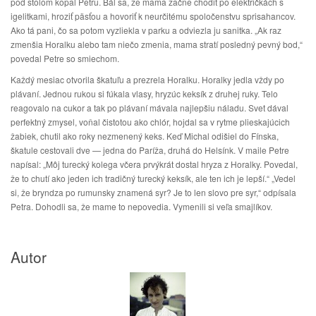
pod stolom kopal Petru. Bál sa, že mama začne chodiť po električkách s
igelitkami, hroziť päsťou a hovoriť k neurčitému spoločenstvu sprisahancov.
Ako tá pani, čo sa potom vyzliekla v parku a odviezla ju sanitka. „Ak raz
zmenšia Horalku alebo tam niečo zmenia, mama stratí posledný pevný bod,“
povedal Petre so smiechom.
Každý mesiac otvorila škatuľu a prezrela Horalku. Horalky jedla vždy po
plávaní. Jednou rukou si fúkala vlasy, hryzúc keksík z druhej ruky. Telo
reagovalo na cukor a tak po plávaní mávala najlepšiu náladu. Svet dával
perfektný zmysel, voňal čistotou ako chlór, hojdal sa v rytme plieskajúcich
žabiek, chutil ako roky nezmenený keks. Keď Michal odišiel do Fínska,
škatule cestovali dve — jedna do Paríža, druhá do Helsínk. V maile Petre
napísal: „Môj turecký kolega včera prvýkrát dostal hryza z Horalky. Povedal,
že to chutí ako jeden ich tradičný turecký keksík, ale ten ich je lepší.“ „Vedel
si, že bryndza po rumunsky znamená syr? Je to len slovo pre syr,“ odpísala
Petra. Dohodli sa, že mame to nepovedia. Vymenili si veľa smajlíkov.
Autor