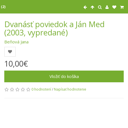
 (2)
Dvanásť poviedok a Ján Med
(2003, vypredané)
Beňová Jana
10,00€
Vložiť do košíka
0 hodnotení
/
Napísať hodnotenie