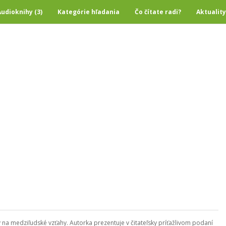
Audioknihy (3)
Kategórie hľadania
Čo čítate radi?
Aktuality
na medziľudské vzťahy. Autorka prezentuje v čitateľsky príťažlivom podaní