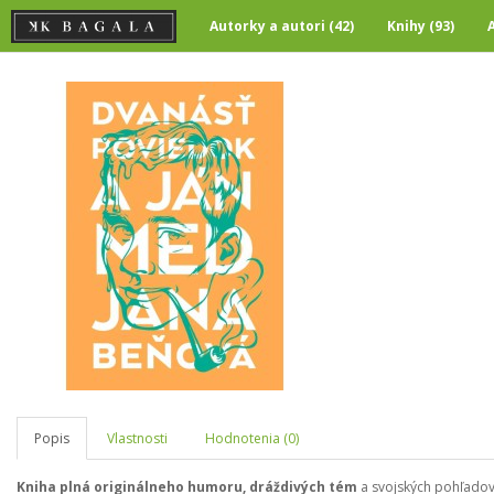
Autorky a autori (42)
Knihy (93)
Popis
Vlastnosti
Hodnotenia (0)
Kniha plná originálneho humoru, dráždivých tém
a svojských pohľadov 