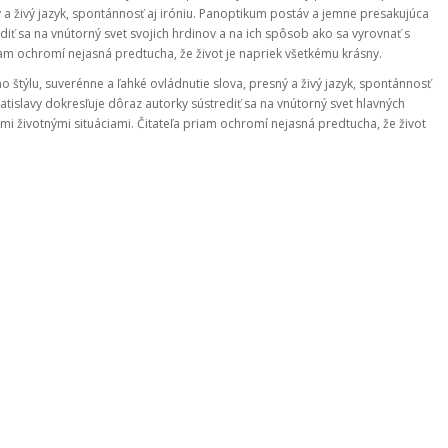
 a živý jazyk, spontánnosť aj iróniu. Panoptikum postáv a jemne presakujúca
iť sa na vnútorný svet svojich hrdinov a na ich spôsob ako sa vyrovnať s
riam ochromí nejasná predtucha, že život je napriek všetkému krásny.
 štýlu, suverénne a ľahké ovládnutie slova, presný a živý jazyk, spontánnosť
tislavy dokresľuje dôraz autorky sústrediť sa na vnútorný svet hlavných
mi životnými situáciami. Čitateľa priam ochromí nejasná predtucha, že život