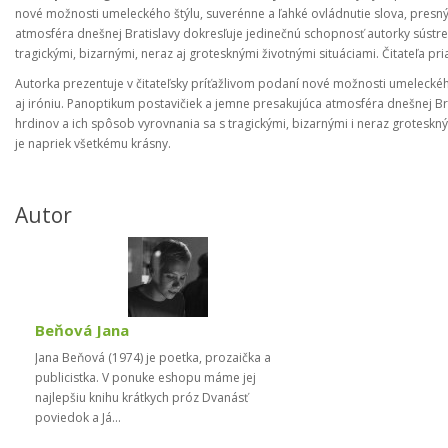
nové možnosti umeleckého štýlu, suverénne a ľahké ovládnutie slova, presný
atmosféra dnešnej Bratislavy dokresľuje jedinečnú schopnosť autorky sústred
tragickými, bizarnými, neraz aj grotesknými životnými situáciami. Čitateľa p
Autorka prezentuje v čitateľsky príťažlivom podaní nové možnosti umeleckého
aj iróniu. Panoptikum postavičiek a jemne presakujúca atmosféra dnešnej Bra
hrdinov a ich spôsob vyrovnania sa s tragickými, bizarnými i neraz groteskný
je napriek všetkému krásny.
Autor
Beňová Jana
Jana Beňová (1974) je poetka, prozaička a
publicistka. V ponuke eshopu máme jej
najlepšiu knihu krátkych próz Dvanásť
poviedok a Já...