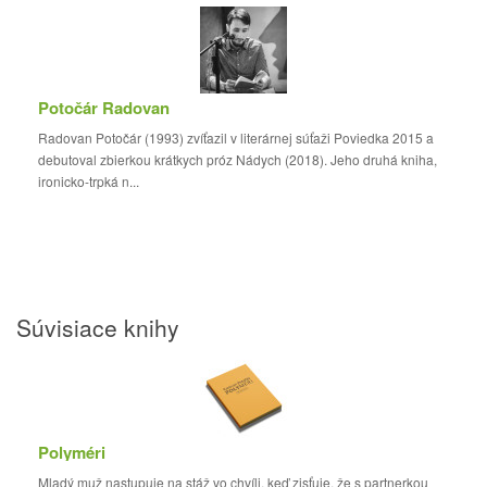
Potočár Radovan
Radovan Potočár (1993) zvíťazil v literárnej súťaži Poviedka 2015 a
debutoval zbierkou krátkych próz Nádych (2018). Jeho druhá kniha,
ironicko-trpká n...
Súvisiace knihy
Polyméri
Mladý muž nastupuje na stáž vo chvíli, keď zisťuje, že s partnerkou