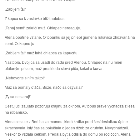
„Zabijem ťa!“
Z kopca sa k zastávke blíži autobus.
„Ťahaj sem!“ zakričí muž. Chlapec nereaguje.
Alena opatrne vstane. O topánku sa jej prilepí gumená rukavica zhúžvaná na
zemi. Odkopne ju.
„Zabijem ťa!“ muž ťahá chlapca za kapucňu.
Nastúpia. Dvojica sa usadí do radu pred Alenou. Chlapec na ňu mieri
ufúľaným prstom, muž prestrieda slová piča, kokot a kurva.
„Nehovorte s ním takto!“
Muž sa pomaly otáča. Bože, načo sa ozývala?
„Ty sa nestaraj!“
Cestujúci zaujato pozorujú krajinu za oknom. Autobus práve vychádza z lesa
na rúbanisko.
Alena cestuje z Berlína za mamou, ktorá krátko pred šesťdesiatkou úplne
skrachovala. Istý čas sa pokúšala o jeden džob za druhým. Nevychádzali.
Neskôr to vzdala celkom. Predala byt a odišla do domu po rodičoch. Alena