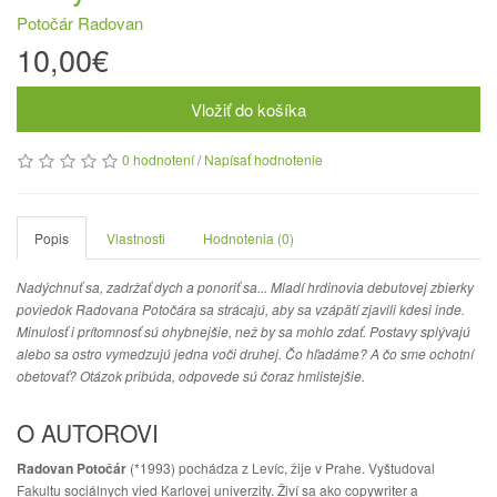
Potočár Radovan
10,00€
Vložiť do košíka
0 hodnotení
/
Napísať hodnotenie
Popis
Vlastnosti
Hodnotenia (0)
Nadýchnuť sa, zadržať dych a ponoriť sa... Mladí hrdinovia debutovej zbierky
poviedok Radovana Potočára sa strácajú, aby sa vzápätí zjavili kdesi inde.
Minulosť i prítomnosť sú ohybnejšie, než by sa mohlo zdať. Postavy splývajú
alebo sa ostro vymedzujú jedna voči druhej. Čo hľadáme? A čo sme ochotní
obetovať? Otázok pribúda, odpovede sú čoraz hmlistejšie.
O AUTOROVI
Radovan Potočár
(*1993) pochádza z Levíc, žije v Prahe. Vyštudoval
Fakultu sociálnych vied Karlovej univerzity. Živí sa ako copywriter a