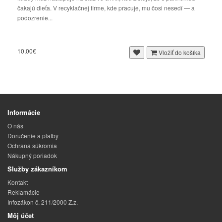
čakajú dieťa. V recyklačnej firme, kde pracuje, mu čosi nesedí — a
podozrenie...
10,00€
Vložiť do košíka
Informácie
O nás
Doručenie a platby
Ochrana súkromia
Nákupný poriadok
Služby zákazníkom
Kontakt
Reklamácie
Infozákon č. 211/2000 Z.z.
Môj účet