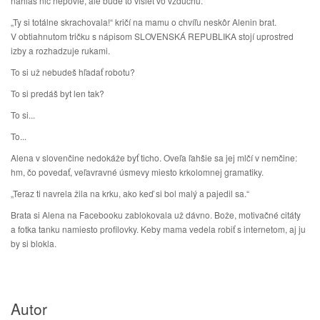
nahlas nič nepovie, ale bude to visieť vo vzduchu.
„Ty si totálne skrachovala!“ kričí na mamu o chvíľu neskôr Alenin brat.
V obtiahnutom tričku s nápisom SLOVENSKÁ REPUBLIKA stojí uprostred
izby a rozhadzuje rukami.
To si už nebudeš hľadať robotu?
To si predáš byt len tak?
To si...
To...
Alena v slovenčine nedokáže byť ticho. Oveľa ľahšie sa jej mlčí v nemčine:
hm, čo povedať, veľavravné úsmevy miesto krkolomnej gramatiky.
„Teraz ti navrela žila na krku, ako keď si bol malý a pajedil sa.“
Brata si Alena na Facebooku zablokovala už dávno. Bože, motivačné citáty
a fotka tanku namiesto profilovky. Keby mama vedela robiť s internetom, aj ju
by si blokla.
Autor