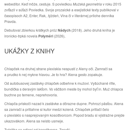
webeditor. Keď môže, cestuje. S poviedkou
Mužská geometria
v roku 2015
zvíťazil v súťaži Poviedka. Svoje prozaické a esejistické texty publikoval v
časopisoch A2, Enter, Rak, .týždeň, Vlna či v literárnej prílohe denníka
Pravda.
Debutoval zbierkou krátkych próz
Nádych
(2018). Jeho druhá kniha je
ironicko-trpká novela
Polyméri
(2026),
UKÁŽKY Z KNIHY
Chlapček na druhej strane plexiskla nespustí z Aleny oči. Zamračí sa
a prudko k nej mykne hlavou. Je to hra? Alena gesto zopakuje.
Od autobusovej zastávky chlapček odbehne k mužovi. Vyšúchané rifle,
bundička s deravým lakťom. Vo väčšom meste by mohol byť in. Muž chlapca
buchne po temene, neprehovoria.
Chlapča priskočí nazad k zastávke a dôrazne dupne. Pohrozí päsťou. Alena
sa zamračí a pritiahne si kufor medzi kolená. Chlapček pritlačí čelo
o plexisklo s nasprejovaným kosoštvorcom. Popod bradu si výstražne prejde
ukazovákom. Alena sa neisto usmeje.
Tvárička sa odlepí od kosoštvorca. Zasyčí: