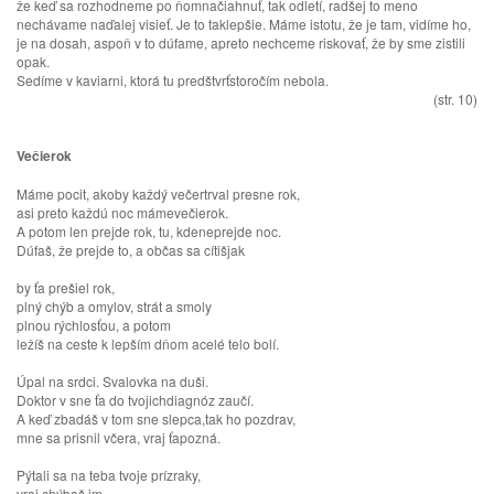
že keď sa rozhodneme po ňomnačiahnuť, tak odletí, radšej to meno
nechávame naďalej visieť. Je to taklepšie. Máme istotu, že je tam, vidíme ho,
je na dosah, aspoň v to dúfame, apreto nechceme riskovať, že by sme zistili
opak.
Sedíme v kaviarni, ktorá tu predštvrťstoročím nebola.
(str. 10)
Večierok
Máme pocit, akoby každý večertrval presne rok,
asi preto každú noc mámevečierok.
A potom len prejde rok, tu, kdeneprejde noc.
Dúfaš, že prejde to, a občas sa cítišjak
by ťa prešiel rok,
plný chýb a omylov, strát a smoly
plnou rýchlosťou, a potom
ležíš na ceste k lepším dňom acelé telo bolí.
Úpal na srdci. Svalovka na duši.
Doktor v sne ťa do tvojichdiagnóz zaučí.
A keď zbadáš v tom sne slepca,tak ho pozdrav,
mne sa prisnil včera, vraj ťapozná.
Pýtali sa na teba tvoje prízraky,
vraj chýbaš im.