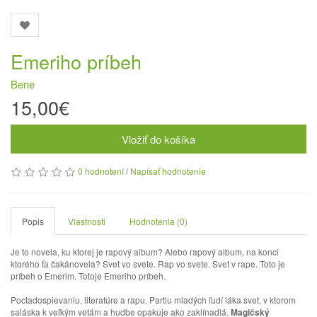
Emeriho príbeh
Bene
15,00€
Vložiť do košíka
0 hodnotení
/
Napísať hodnotenie
Popis
Vlastnosti
Hodnotenia (0)
Je to novela, ku ktorej je rapový album? Alebo rapový album, na konci
ktorého ťa čakánovela? Svet vo svete. Rap vo svete. Svet v rape. Toto je
príbeh o Emerim. Totoje Emeriho príbeh.
Poctadospievaniu, literatúre a rapu. Partiu mladých ľudí láka svet, v ktorom
saláska k veľkým vetám a hudbe opakuje ako zaklínadlá.
Magičský