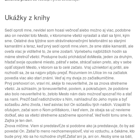
Ukážky z knihy
Sedí oproti mne, nevidel som hoasi večnosť alebo možno aj viac, podobne
ako on nevidel toto Mesto, v ktoromsme všetci vyrastali a stali sa tými, kým
sme. Ostatné dva týždne som strávilnekonečnými telefonátmi so starými
kamarátmi a teraz, keď prvý sedí oproti mne,viem, že sme stále kamaráti, ale
oveľa viac je viditeľné to, že sme zostarli. Vpriebehu najbližších hodín sa
máme stretnúť všetci. Postupne budú prichádzať doMesta, jeden za druhým,
hľadať svoje opustené miesto, pátrať v sebe, strácať salen preto, aby v sebe
opäť objavili Mesto, v ktorom sa to celé začalo. Vraj užniektorí aj prišli, ale
rozhodli sa, že sa najprv pôjdu prejsť. Rozumiem im.Ulice im na začiatok
povedia viac ako starí známi. Veď aj my dvaja zo začiatkumlčíme.
Prvý prehovorí on, vraví mi, akéje to neuveriteľné, že sa znova stretneme
všetci. Ja súhlasím, je toneuveriteľné, poviem, a pokračujem, že podobne
ako bolo neuveriteľné to, žetoto Mesto nám dalo možnosť spoznať Ho a stať
sa nami. Prežiť časť našichživotov s Ním, nahliadnuť do Jeho mysle a byť
súčasťou Jeho života, i keď asiviac bol On súčasťou tých našich. Vzapätí to
oľutujem, začal som o Ňom prílišskoro, i keď viem, že obaja sa už nevieme
dočkať, ako sa všetci stretneme azačneme spomínať. Veď kvôli tomu sme tu.
Zajtra je ten deň.
Znova mlčíme. Viem si predstaviť,že si podobne ako ja predstavuje, čo by asi
povedal On. Zatiaľ to meno nechcemevysloviť, visí vo vzduchu, a čakáme, kto
bude prvý, kto sa ho rozhodne chytiť.Zatiaľ ani ja, ani on. Akoby sme sa báli,