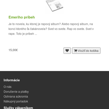
Emeriho príbeh
Je to novela, ku ktorej je rapový album? Alebo rapový album, na
konci ktorého ťa čakánovela? Svet vo svete. Rap vo svete. Svet v
rape. Toto je príbeh ...
15,00€
Vložiť do košíka
Informácie
O nás
Doručenie a platby
Ochrana súkromia
Nákupný poriadok
Služby zákazníkom