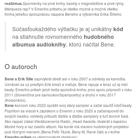
realizmus.
Spomienky na prvé knihy, kazety v magnetofóne a prvé rýmy.
Márqueza rap? V Emeriho príbehu je všetko možné a možné všetko.
Kniha jetreťou spoluprácou rappera Beneho a výtvarníka Erika Šilleho.
Súčasťoukaždého výtlačku je aj unikátny
kód
na stiahnutie rovnomenného
hudobného
albumua audioknihy
, ktorú načítal Bene.
O autoroch
Bene a Erik Šille
saprvýkrát stretli asi v roku 2007 a odvtedy sa kamošia.
Uznávali sa už predtým.Erik kreslí a maľuje, Bene rapuje a teraz už aj robí
beaty. Emeriho príbeh jeich tretia spoločná kniha, prvú spolu pripravili v roku
2011 (Slovenčina pre samoukov/Spampoetry) a druhú v roku 2017
(Korporácio).
Bene
koncom roku 2022 oprášil svoj starý sampler a začal saučiť robiť beaty.
Popritom sa vracal k zápiskom o Emerim z roku 2020 a začalrapovať do
svojich beatov, odvtedy pribudli ďalšie a ďalšie samplery a furt donich ťuká.
Ako rapper získal trikrátocenenia Radio_Head Awards, dvakrát s kapelou
Modré hory a raz zasólo album. Na konte má viacero hudobných projektov
pod rôznymi menami (Bene,Peťo Tázok, Beny M, René Gát) a v knihe
Emeriho príbeh
sa všetciprvýkrát stretávajú.