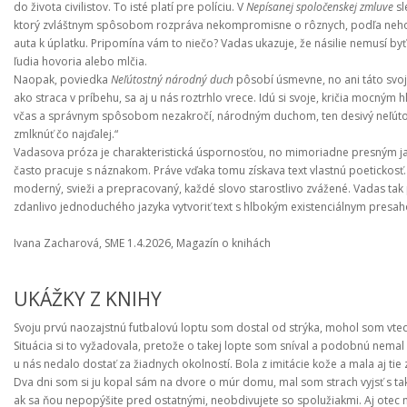
do života civilistov. To isté platí pre políciu. V 
Nepísanej spoločenskej zmluve
 s
ktorý zvláštnym spôsobom rozpráva nekompromisne o rôznych, podľa neho zá
auta k úplatku. Pripomína vám to niečo? Vadas ukazuje, že násilie nemusí b
ľudia hovoria alebo mlčia.
Naopak, poviedka 
Neľútostný národný duch
 pôsobí úsmevne, no ani táto svoj
ako straca v príbehu, sa aj u nás roztrhlo vrece. Idú si svoje, kričia mocným
včas a správnym spôsobom nezakročí, národným duchom, ten desivý neľútos
zmlknúť čo najďalej.“
Vadasova próza je charakteristická úspornosťou, no mimoriadne presným ja
často pracuje s náznakom. Práve vďaka tomu získava text vlastnú poetickosť. V
moderný, svieži a prepracovaný, každé slovo starostlivo zvážené. Vadas tak
zdanlivo jednoduchého jazyka vytvoriť text s hlbokým existenciálnym presa
Ivana Zacharová, 
SME 1.4.2026, 
Magazín o knihách
UKÁŽKY Z KNIHY
Svoju prvú naozajstnú futbalovú loptu som dostal od strýka, mohol som vte
Situácia si to vyžadovala, pretože o takej lopte som sníval a podobnú nemal n
u nás nedalo dostať za žiadnych okolností. Bola z imitácie kože a mala aj tie
Dva dni som si ju kopal sám na dvore o múr domu, mal som strach vyjsť s tak
ak sa ňou nepopýšite pred ostatnými, neobdivujete so spolužiakmi. Aj otec ma