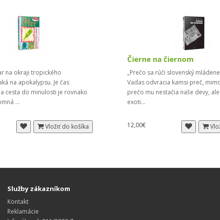
Čierne na čiernom
r na okraji tropického
„Prečo sa rúči slovenský mláden
ká na apokalypsu. Je čas
Vadas odvracia kamsi preč, mimo
 a cesta do minulosti je rovnako
prečo mu nestačia naše devy, ale
omná ...
exoti...
12,00€
Vložiť do košíka
Vlo
Služby zákazníkom
Kontakt
Reklamácie