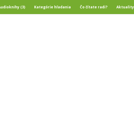
Audioknihy (3)
Kategórie hľadania
Čo čítate radi?
Aktuality