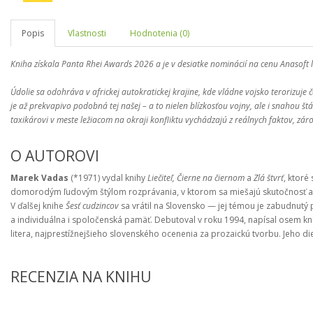
Popis
Vlastnosti
Hodnotenia (0)
Kniha získala Panta Rhei Awards 2026 a je v desiatke nominácií na cenu Anasoft l
Údolie sa odohráva v africkej autokratickej krajine, kde vládne vojsko terorizuje 
je až prekvapivo podobná tej našej – a to nielen blízkosťou vojny, ale i snaho
taxikárovi v meste ležiacom na okraji konfliktu vychádzajú z reálnych faktov, zá
O AUTOROVI
Marek Vadas
(*1971) vydal knihy
Liečiteľ, Čierne na čiernom
a
Zlá štvrť
, ktoré
domorodým ľudovým štýlom rozprávania, v ktorom sa miešajú skutočnosť a fa
V ďalšej knihe
Šesť cudzincov
sa vrátil na Slovensko — jej témou je zabudnutý
a individuálna i spoločenská pamäť. Debutoval v roku 1994, napísal osem kní
litera, najprestížnejšieho slovenského ocenenia za prozaickú tvorbu. Jeho di
RECENZIA NA KNIHU