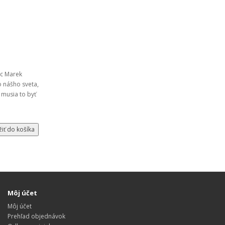
ec Marek
 nášho sveta,
 musia to byť
žiť do košíka
Môj účet
Môj účet
Prehľad objednávok