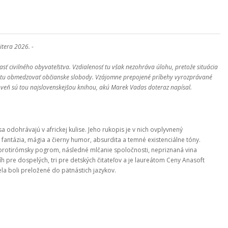
itera 2026. -
časť civilného obyvateľstva. Vzdialenosť tu však nezohráva úlohu, pretože situácia
u štátu obmedzovať občianske slobody. Vzájomne prepojené príbehy vyrozprávané
roveň sú tou najslovenskejšou knihou, akú Marek Vadas doteraz napísal.
 sa odohrávajú v africkej kulise. Jeho rukopis je v nich ovplyvnený
ntázia, mágia a čierny humor, absurdita a temné existenciálne tóny.
 protirómsky pogrom, následné mlčanie spoločnosti, nepriznaná vina
h pre dospelých, tri pre detských čitateľov a je laureátom Ceny Anasoft
ela boli preložené do pätnástich jazykov.