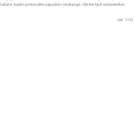
akárni žiadni potenciálni nápadníci neukazujú. Okrem tých nešťastníkov
(str. 113)