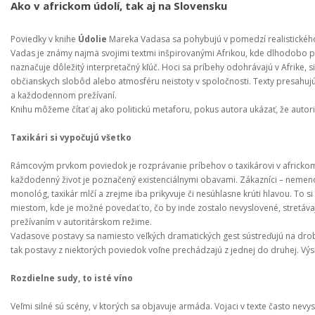
Ako v africkom údolí, tak aj na Slovensku
Poviedky v knihe 
Údolie
 Mareka Vadasa sa pohybujú v pomedzí realistického
Vadas je známy najmä svojimi textmi inšpirovanými Afrikou, kde dlhodobo pô
naznačuje dôležitý interpretačný kľúč. Hoci sa príbehy odohrávajú v Afrike, 
občianskych slobôd alebo atmosféru neistoty v spoločnosti. Texty presahujú 
a každodennom prežívaní.
Knihu môžeme čítať aj ako politickú metaforu, pokus autora ukázať, že auto
Taxikári si vypočujú všetko
Rámcovým prvkom poviedok je rozprávanie príbehov o taxikárovi v africkom 
každodenný život je poznačený existenciálnymi obavami. Zákazníci – nemenov
monológ, taxikár mlčí a zrejme iba prikyvuje či nesúhlasne krúti hlavou. To
miestom, kde je možné povedať to, čo by inde zostalo nevyslovené, stretáva
prežívaním v autoritárskom režime.
Vadasove postavy sa namiesto veľkých dramatických gest sústreďujú na drob
tak postavy z niektorých poviedok voľne prechádzajú z jednej do druhej. Výsle
Rozdielne sudy, to isté víno
Veľmi silné sú scény, v ktorých sa objavuje armáda. Vojaci v texte často nev