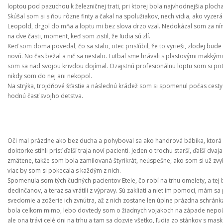
loptou pod pazuchou k železničnej trati, pri ktorej bola najvhodnejšia plocha
Skúšal som si s ňou rôzne finty a čakal na spolužiakov, nech vidia, ako vyzer
Leopold, drgol do mňa a loptu mi bez slova drzo vzal. Nedokázal som za ním an
na dve časti, moment, keď som zistil, že ľudia sú zlí.
Keď som doma povedal, čo sa stalo, otec prisľúbil, že to vyrieši, zlodej bud
novú. No čas bežal a nič sa nestalo. Futbal sme hrávali s plastovými mäkkými
som sa nad svojou krivdou dojímal. Ozajstnú profesionálnu loptu som si poto
nikdy som do nej ani nekopol.
Na strýka, trojdňové šťastie a následnú krádež som si spomenul počas cesty
hodnú časť svojho detstva.
Oči mal prázdne ako bez ducha a pohyboval sa ako handrová bábika, ktorá 
doktorke stihli prísť ďalší traja noví pacienti. Jeden o trochu starší, ďalší d
zmätene, takže som bola zamilovaná štyrikrát, neúspešne, ako som si už zv
viac by som si pokecala s každým z nich.
Spomenula som tých čudných pacientov Etele, čo robí na trhu omelety, a tej b
dedinčanov, a teraz sa vrátili z výpravy. Sú zakliati a niet im pomoci, mám sa
svedomie a zožerie ich zvnútra, až z nich zostane len úplne prázdna schránk
bola celkom mimo, lebo dovtedy som o žiadnych vojakoch na západe nepočula
ale ona trávi celé dni na trhu a tam sa dozvie všetko, ľudia zo stánkov s mas