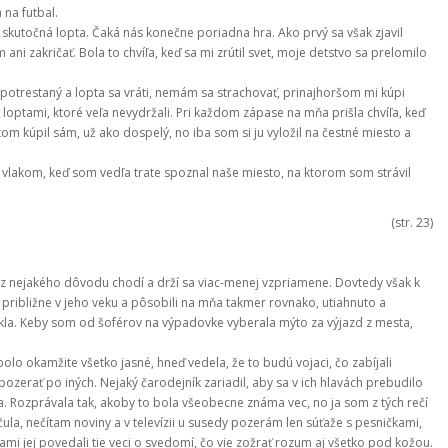
 na futbal.
á skutočná lopta. Čaká nás konečne poriadna hra. Ako prvý sa však zjavil
i zakričať. Bola to chvíľa, keď sa mi zrútil svet, moje detstvo sa prelomilo
e potrestaný a lopta sa vráti, nemám sa strachovať, prinajhoršom mi kúpi
 loptami, ktoré veľa nevydržali. Pri každom zápase na mňa prišla chvíľa, keď
m kúpil sám, už ako dospelý, no iba som si ju vyložil na čestné miesto a
 vlakom, keď som vedľa trate spoznal naše miesto, na ktorom som strávil
(str. 23)
z nejakého dôvodu chodí a drží sa viac-menej vzpriamene. Dovtedy však k
vaja približne v jeho veku a pôsobili na mňa takmer rovnako, utiahnuto a
ykla. Keby som od šoférov na výpadovke vyberala mýto za výjazd z mesta,
olo okamžite všetko jasné, hneď vedela, že to budú vojaci, čo zabíjali
 pozerať po iných. Nejaký čarodejník zariadil, aby sa v ich hlavách prebudilo
a. Rozprávala tak, akoby to bola všeobecne známa vec, no ja som z tých rečí
, nečítam noviny a v televízii u susedy pozerám len súťaže s pesničkami,
kami jej povedali tie veci o svedomí, čo vie zožrať rozum aj všetko pod kožou.