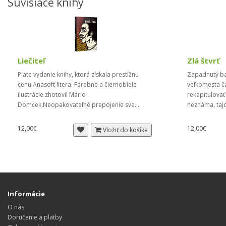
Súvisiace knihy
Liečiteľ
Zlá štvrť
Piate vydanie knihy, ktorá získala prestížnu
Zapadnutý ba
cenu Anasoft litera. Farebné a čiernobiele
veľkomesta ča
ilustrácie zhotovil Mário
rekapitulovať
Domček.Neopakovateľné prepojenie sve...
neznáma, taj
12,00€
12,00€
Vložiť do košíka
Informácie
O nás
Doručenie a platby