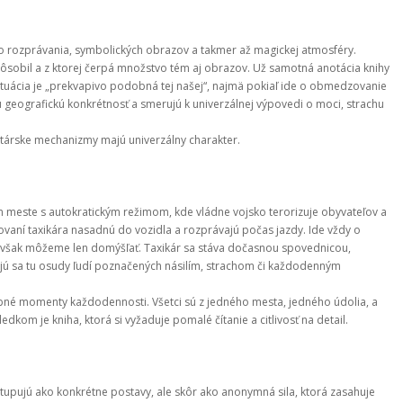
 rozprávania, symbolických obrazov a takmer až magickej atmosféry. 
sobil a z ktorej čerpá množstvo tém aj obrazov. Už samotná anotácia knihy 
situácia je „prekvapivo podobná tej našej“, najmä pokiaľ ide o obmedzovanie 
geografickú konkrétnosť a smerujú k univerzálnej výpovedi o moci, strachu 
ritárske mechanizmy majú univerzálny charakter.
meste s autokratickým režimom, kde vládne vojsko terorizuje obyvateľov a 
aní taxikára nasadnú do vozidla a rozprávajú počas jazdy. Ide vždy o 
 si však môžeme len domýšľať. Taxikár sa stáva dočasnou spovednicou, 
jú sa tu osudy ľudí poznačených násilím, strachom či každodenným 
né momenty každodennosti. Všetci sú z jedného mesta, jedného údolia, a 
dkom je kniha, ktorá si vyžaduje pomalé čítanie a citlivosť na detail.
ystupujú ako konkrétne postavy, ale skôr ako anonymná sila, ktorá zasahuje 