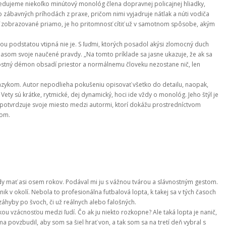
ledujeme niekoľko minútový monológ člena dopravnej policajnej hliadky, 
bavných príhodách z praxe, pričom nimi vyjadruje nátlak a núti vodiča 
yť zobrazované priamo, je ho pritomnosť cítiť už v samotnom spôsobe, akým 
ou podstatou vtipná nie je. S ľuďmi, ktorých posadol akýsi zlomocný duch 
 hlasom svoje naučené pravdy. „Na tomto príklade sa jasne ukazuje, že ak sa 
tný démon obsadí priestor a normálnemu človeku nezostane nič, len 
zykom. Autor nepodlieha pokušeniu opisovať všetko do detailu, naopak, 
ety sú krátke, rytmické, dej dynamický, hoci ide vždy o monológ. Jeho štýl je 
 potvrdzuje svoje miesto medzi autormi, ktorí dokážu prostredníctvom 
hom.
dy mať asi osem rokov. Podával mi ju s vážnou tvárou a slávnostným gestom.
ik v okolí. Nebola to profesionálna futbalová lopta, k takej sa v tých časoch
 záhyby po švoch, či už reálnych alebo falošných.
ou vzácnosťou medzi ľudí. Čo ak ju niekto rozkopne? Ale taká lopta je nanič,
 povzbudil, aby som sa šiel hrať von, a tak som sa na tretí deň vybral s