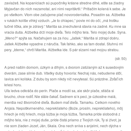
zaviažeš. Na kopaniciach sú pupočníky krásne stredne dlhé, ešte sa žiadny
Myjavčan do nich nezamotal, ani nimi nepriškrtil.“ Pritlačím kolená k sebe. Je
po všetkom. Vtom obe začujeme plač novorodeniatka. Posadím sa. Alžbetka
v rukách kolíše vlhký vzduch. „Je to chlapec,“ povie mi do očí, „má trošku
tučné líčka, ale je zdravý.“ Mariša sa znechutená stavia na zadné. Ku mne sa
vracia duša. Alžbetka drží moje dieťa. Telo môjho tela. Telo mojej duše. Syna.
„Meno?“ spýta sa. Načahujem sa za ňou. „Jašek.“ Mariša si zdrapí dcéru.
Jašek Alžbetke vypadne z náručia. Tak ľahko, ako sa tam dostal. Stuhnú mi
pery. „Ideme,“ chrčí Mariša. Alžbetka ide. S pár slzami nad mojou stratou.
(str. 50)
A pred naším domom, úzkym a dlhým, s dvorom zatúlaným až k susedovým
dverám, zase silnie dub. Všetky duby hovoria: Nechaj nás, nebudeme stôl,
lavica ani kolíska. Z dubu by som nikdy nič nevytesal. Sú prázdne. Zoťať ich
kriesi horu.
Uľa ledva odkráča do perín. Plače a modlí sa, ale skôr plače, stláča si
brucho, chce rodiť. Nie stále čakať. Sadnem si k peci, je úzkostne malá,
menšia než štvorročné dieťa. Budem mať dieťa. Tamarku. Celkom nového
Anjala. Nepoškvrneného, neprekliateho (Bože, prosím, neprekliateho), môj
hriech je môj hriech, moja túžba je moja túžba, Tamarka príde slobodná z
môjho tela, nie z mojej duše, príde čistá priamo z Tvojich rúk, Ty si život, ja
nie som žiaden Jozef, Ján, Skala. Ona nech sníva s anjelmi, nech dýcha v