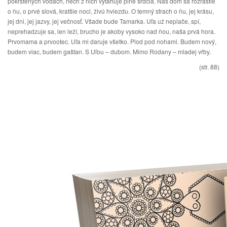
pokrstených vodách, nech z nich vyťahuje plné srdcia. Náš dom sa rozrastie
o ňu, o prvé slová, kratšie noci, živú hviezdu. O temný strach o ňu, jej krásu,
jej dni, jej jazvy, jej večnosť. Všade bude Tamarka. Uľa už neplače, spí,
neprehadzuje sa, len leží, brucho je akoby vysoko nad ňou, naša prvá hora.
Prvomama a prvootec. Uľa mi daruje všetko. Plod pod nohami. Budem nový,
budem viac, budem gaštan. S Uľou – dubom. Mimo Rodany – mladej vŕby.
(str. 88)