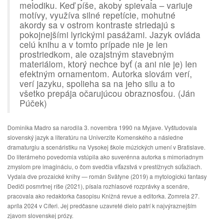
melodiku. Keď píše, akoby spievala – variuje
motívy, využíva silné repetície, mohutné
akordy sa v ostrom kontraste striedajú s
pokojnejšími lyrickými pasážami. Jazyk ovláda
celú knihu a v tomto prípade nie je len
prostriedkom, ale ozajstným stavebným
materiálom, ktorý nechce byť (a ani nie je) len
efektným ornamentom. Autorka slovám verí,
verí jazyku, spolieha sa na jeho silu a to
všetko prepája očarujúcou obraznosťou. (Ján
Púček)
Dominika Madro sa narodila 3. novembra 1990 na Myjave. Vyštudovala
slovenský jazyk a literatúru na Univerzite Komenského a následne
dramaturgiu a scenáristiku na Vysokej škole múzických umení v Bratislave.
Do literárneho povedomia vstúpila ako suverénna autorka s mimoriadnym
zmyslom pre imagináciu, o čom svedčia víťazstvá v prestížnych súťažiach.
Vydala dve prozaické knihy — román Svätyne (2019) a mytologickú fantasy
Dediči posmrtnej ríše (2021), písala rozhlasové rozprávky a scenáre,
pracovala ako redaktorka časopisu Knižná revue a editorka. Zomrela 27.
apríla 2024 v Cíferi. Jej predčasne uzavreté dielo patrí k najvýraznejším
zjavom slovenskej prózy.