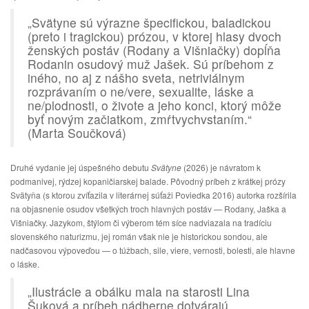
„Svätyne sú výrazne špecifickou, baladickou
(preto i tragickou) prózou, v ktorej hlasy dvoch
ženských postáv (Rodany a Višniačky) dopĺňa
Rodanin osudový muž Jašek. Sú príbehom z
iného, no aj z nášho sveta, netriviálnym
rozprávaním o ne/vere, sexualite, láske a
ne/plodnosti, o živote a jeho konci, ktorý môže
byť novým začiatkom, zmŕtvychvstaním.“
(Marta Součková)
Druhé vydanie jej úspešného debutu
Svätyne
(2026) je návratom k
podmanivej, rýdzej kopaničiarskej balade. Pôvodný príbeh z krátkej prózy
Svätyňa (s ktorou zvíťazila v literárnej súťaži Poviedka 2016) autorka rozšírila
na objasnenie osudov všetkých troch hlavných postáv — Rodany, Jaška a
Višniačky. Jazykom, štýlom či výberom tém síce nadviazala na tradíciu
slovenského naturizmu, jej román však nie je historickou sondou, ale
nadčasovou výpoveďou — o túžbach, sile, viere, vernosti, bolesti, ale hlavne
o láske.
„Ilustrácie a obálku mala na starosti Lina
Šuková a príbeh nádherne dotvárajú.