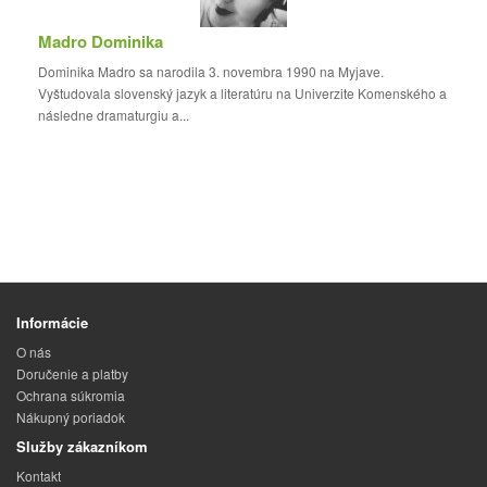
Madro Dominika
Dominika Madro sa narodila 3. novembra 1990 na Myjave.
Vyštudovala slovenský jazyk a literatúru na Univerzite Komenského a
následne dramaturgiu a...
Informácie
O nás
Doručenie a platby
Ochrana súkromia
Nákupný poriadok
Služby zákazníkom
Kontakt