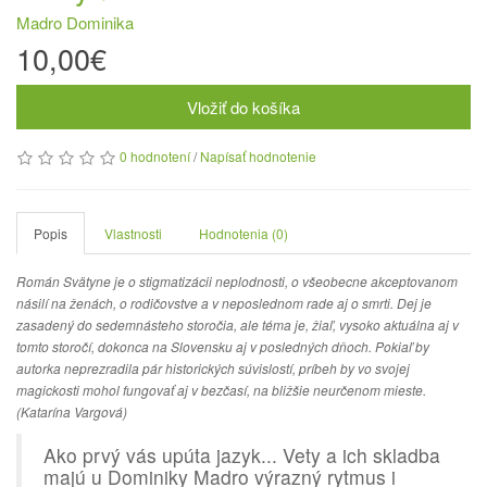
Madro Dominika
10,00€
Vložiť do košíka
0 hodnotení
/
Napísať hodnotenie
Popis
Vlastnosti
Hodnotenia (0)
Román Svätyne je o stigmatizácii neplodnosti, o všeobecne akceptovanom
násilí na ženách, o rodičovstve a v neposlednom rade aj o smrti. Dej je
zasadený do sedemnásteho storočia, ale téma je, žiaľ, vysoko aktuálna aj v
tomto storočí, dokonca na Slovensku aj v posledných dňoch. Pokiaľ by
autorka neprezradila pár historických súvislostí, príbeh by vo svojej
magickosti mohol fungovať aj v bezčasí, na bližšie neurčenom mieste.
(Katarína Vargová)
Ako prvý vás upúta jazyk... Vety a ich skladba
majú u Dominiky Madro výrazný rytmus i