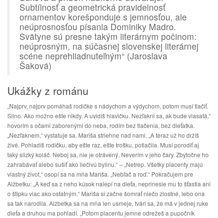
Subtílnosť a geometrická pravidelnosť
ornamentov korešponduje s jemnosťou, ale
neúprosnosťou písania Dominiky Madro.
Svätyne sú presne takým literárnym počinom:
neúprosným, na súčasnej slovenskej literárnej
scéne neprehliadnuteľným“ (Jaroslava
Šaková)
Ukážky z románu
„Najprv, najprv pomáhaš rodičke s nádychom a výdychom, potom musí tlačiť.
Silno. Ako možno ešte nikdy. A uvidíš hlavičku. Nezľakni sa, ak bude vlasatá,“
hovorím s očami zaborenými do neba, rodím bez tlačenia, bez dieťatka.
„Nezľaknem,“ vystatuje sa. Mariša striehne nad nami. „A teraz už ho držíš
živé. Pohladíš rodičku, aby ešte raz, ešte trošku, potlačila. Musí porodiť aj
taký slizký koláč. Neboj sa, nie je otrávený. Neverím v jeho čary. Zbytočne ho
zahrabávať alebo sušiť ako liečivú bylinu.“ – „Netrep. Všetky placenty majú
vlastný život,“ osopí sa na mňa Mariša. „Nebľač a roď.“ Pokračujem pre
Alžbetku: „A keď sa z neho kúsok nalepí na dieťa, neprinesie mu to šťastia ani
o štipku viac ako ostatným.“ Mariša si začne šomrať niečo zlostné, lebo ona
sa tak narodila. Alžbetka sa na mňa len usmeje, tvári sa, že má v jednej ruke
dieťa a druhou ma pohladí. „Potom placentu jemne odrežeš a pupočník