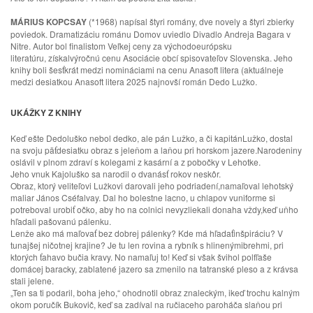
MÁRIUS KOPCSAY
(*1968) napísal štyri romány, dve novely a štyri zbierky
poviedok. Dramatizáciu románu Domov uviedlo Divadlo Andreja Bagara v
Nitre. Autor bol finalistom Veľkej ceny za východoeurópsku
literatúru,
získalvýročnú cenu Asociácie obcí spisovateľov Slovenska. J
eho
knihy boli šesťkrát medzi nomináciami na cenu Anasoft litera (aktuálneje
medzi desiatkou Anasoft litera 2025 najnovší román Dedo Lužko.
UKÁŽKY Z KNIHY
Keď ešte Dedoluško nebol dedko, ale pán Lužko, a či kapitánLužko, dostal
na svoju päťdesiatku obraz s jeleňom a laňou pri horskom jazere.Narodeniny
oslávil v plnom zdraví s kolegami z kasární a z pobočky v Lehotke.
Jeho vnuk Kajoluško sa narodil o dvanásť rokov neskôr.
Obraz, ktorý veliteľovi Lužkovi darovali jeho podriadení,namaľoval lehotský
maliar János Cséfalvay. Dal ho bolestne lacno, u chlapov vuniforme si
potreboval urobiť očko, aby ho na colnici nevyzliekali donaha vždy,keď uňho
hľadali pašovanú pálenku.
Lenže ako má maľovať bez dobrej pálenky? Kde má hľadaťinšpiráciu? V
tunajšej ničotnej krajine? Je tu len rovina a rybník s hlinenýmibrehmi, pri
ktorých ťahavo bučia kravy. No namaľuj to! Keď si však švihol polfľaše
domácej baracky, zablatené jazero sa zmenilo na tatranské pleso a z krávsa
stali jelene.
„Ten sa ti podaril, boha jeho,“ ohodnotil obraz znaleckým, ikeď trochu kalným
okom poručík Bukovič, keď sa zadíval na ručiaceho paroháča slaňou pri