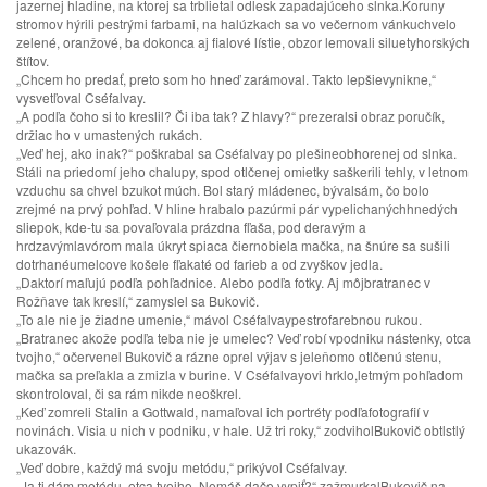
jazernej hladine, na ktorej sa trblietal odlesk zapadajúceho slnka.Koruny
stromov hýrili pestrými farbami, na halúzkach sa vo večernom vánkuchvelo
zelené, oranžové, ba dokonca aj fialové lístie, obzor lemovali siluetyhorských
štítov.
„Chcem ho predať, preto som ho hneď zarámoval. Takto lepšievynikne,“
vysvetľoval Cséfalvay.
„A podľa čoho si to kreslil? Či iba tak? Z hlavy?“ prezeralsi obraz poručík,
držiac ho v umastených rukách.
„Veď hej, ako inak?“ poškrabal sa Cséfalvay po plešineobhorenej od slnka.
Stáli na priedomí jeho chalupy, spod otlčenej omietky saškerili tehly, v letnom
vzduchu sa chvel bzukot múch. Bol starý mládenec, bývalsám, čo bolo
zrejmé na prvý pohľad. V hline hrabalo pazúrmi pár vypelichanýchhnedých
sliepok, kde-tu sa povaľovala prázdna fľaša, pod deravým a
hrdzavýmlavórom mala úkryt spiaca čiernobiela mačka, na šnúre sa sušili
dotrhanéumelcove košele fľakaté od farieb a od zvyškov jedla.
„Daktorí maľujú podľa pohľadnice. Alebo podľa fotky. Aj môjbratranec v
Rožňave tak kreslí,“ zamyslel sa Bukovič.
„To ale nie je žiadne umenie,“ mávol Cséfalvaypestrofarebnou rukou.
„Bratranec akože podľa teba nie je umelec? Veď robí vpodniku nástenky, otca
tvojho,“ očervenel Bukovič a rázne oprel výjav s jeleňomo otlčenú stenu,
mačka sa preľakla a zmizla v burine. V Cséfalvayovi hrklo,letmým pohľadom
skontroloval, či sa rám nikde neoškrel.
„Keď zomreli Stalin a Gottwald, namaľoval ich portréty podľafotografií v
novinách. Visia u nich v podniku, v hale. Už tri roky,“ zodviholBukovič obtlstlý
ukazovák.
„Veď dobre, každý má svoju metódu,“ prikývol Cséfalvay.
„Ja ti dám metódu, otca tvojho. Nemáš dačo vypiť?“ zažmurkalBukovič na