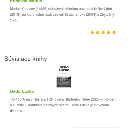
Kopcsay Márius
Márius Kopcsay (*1968) debutoval zbierkou poviedok Kritický deň
(2018), na ktorú voľne nadväzovali Stratené roky (2004) a Zbytočný
živo...
Súvisiace knihy
Dedo Lužko
TOP 10 Anasoft litera a TOP 5 ceny študentov René 2025 – Román
o súzvuku i kontraste odlišných svetov. Dedo Lužko je človekom
dvadsia...