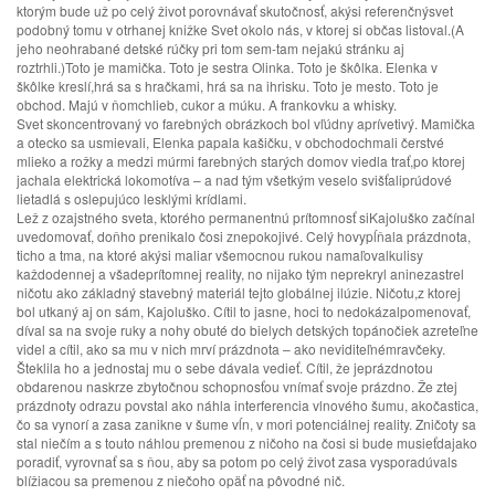
ktorým bude už po celý život porovnávať skutočnosť, akýsi referenčnýsvet
podobný tomu v otrhanej knižke Svet okolo nás, v ktorej si občas listoval.(A
jeho neohrabané detské rúčky pri tom sem-tam nejakú stránku aj
roztrhli.)Toto je mamička. Toto je sestra Olinka. Toto je škôlka. Elenka v
škôlke kreslí,hrá sa s hračkami, hrá sa na ihrisku. Toto je mesto. Toto je
obchod. Majú v ňomchlieb, cukor a múku. A frankovku a whisky.
Svet skoncentrovaný vo farebných obrázkoch bol vľúdny aprívetivý. Mamička
a otecko sa usmievali, Elenka papala kašičku, v obchodochmali čerstvé
mlieko a rožky a medzi múrmi farebných starých domov viedla trať,po ktorej
jachala elektrická lokomotíva – a nad tým všetkým veselo svišťaliprúdové
lietadlá s oslepujúco lesklými krídlami.
Lež z ozajstného sveta, ktorého permanentnú prítomnosť siKajoluško začínal
uvedomovať, doňho prenikalo čosi znepokojivé. Celý hovypĺňala prázdnota,
ticho a tma, na ktoré akýsi maliar všemocnou rukou namaľovalkulisy
každodennej a všadeprítomnej reality, no nijako tým neprekryl aninezastrel
ničotu ako základný stavebný materiál tejto globálnej ilúzie. Ničotu,z ktorej
bol utkaný aj on sám, Kajoluško. Cítil to jasne, hoci to nedokázalpomenovať,
díval sa na svoje ruky a nohy obuté do bielych detských topánočiek azreteľne
videl a cítil, ako sa mu v nich mrví prázdnota – ako neviditeľnémravčeky.
Šteklila ho a jednostaj mu o sebe dávala vedieť. Cítil, že jeprázdnotou
obdarenou naskrze zbytočnou schopnosťou vnímať svoje prázdno. Že ztej
prázdnoty odrazu povstal ako náhla interferencia vlnového šumu, akočastica,
čo sa vynorí a zasa zanikne v šume vĺn, v mori potenciálnej reality. Zničoty sa
stal niečím a s touto náhlou premenou z ničoho na čosi si bude musieťdajako
poradiť, vyrovnať sa s ňou, aby sa potom po celý život zasa vysporadúvals
blížiacou sa premenou z niečoho opäť na pôvodné nič.