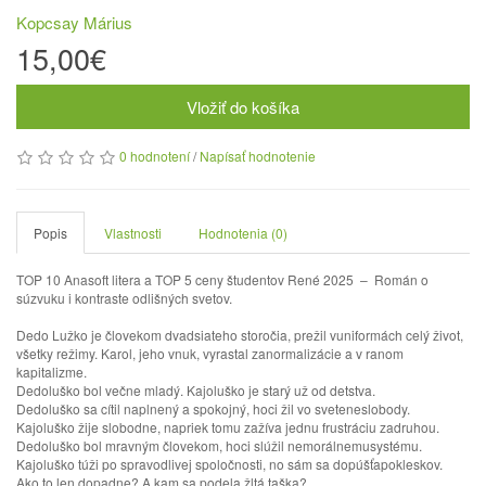
Kopcsay Márius
15,00€
Vložiť do košíka
0 hodnotení
/
Napísať hodnotenie
Popis
Vlastnosti
Hodnotenia (0)
TOP 10 Anasoft litera a TOP 5 ceny študentov René 2025 – Román o
súzvuku i kontraste odlišných svetov.
Dedo Lužko je človekom dvadsiateho storočia, prežil vuniformách celý život,
všetky režimy. Karol, jeho vnuk, vyrastal zanormalizácie a v ranom
kapitalizme.
Dedoluško bol večne mladý. Kajoluško je starý už od detstva.
Dedoluško sa cítil naplnený a spokojný, hoci žil vo sveteneslobody.
Kajoluško žije slobodne, napriek tomu zažíva jednu frustráciu zadruhou.
Dedoluško bol mravným človekom, hoci slúžil nemorálnemusystému.
Kajoluško túži po spravodlivej spoločnosti, no sám sa dopúšťapokleskov.
Ako to len dopadne? A kam sa podela žltá taška?