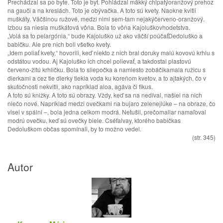
Prechádzal sa po byte. Toto je byt. Pohládzal mäkký chlpatýoranžový prehoz
na gauči a na kreslách. Toto je obývačka. A toto sú kvety. Naokne kvitli
muškáty. Väčšinou ružové, medzi nimi sem-tam nejakýčerveno-oranžový.
Izbou sa niesla muškátová vôňa. Bola to vôňa Kajoluškovhodetstva.
„Volá sa to pelargónia,“ bude Kajoluško už ako väčší poúčaťDedoluško a
babičku. Ale pre nich boli všetko kvety.
„Idem poliať kvety,“ hovorili, keď niekto z nich bral doruky malú kovovú krhlu s
odstátou vodou. Aj Kajoluško ich chcel polievať, a takdostal plastovú
červeno-žltú krhličku. Bola to sliepočka a namiesto zobáčikamala ružicu s
dierkami a cez tie dierky tiekla voda ku koreňom kvetov, a to ajtakých, čo v
skutočnosti nekvitli, ako napríklad aloa, agáva či fikus.
A toto sú knižky. A toto sú obrazy. Vždy, keď sa na nedíval, našiel na nich
niečo nové. Napríklad medzi ovečkami na bujaro zelenejlúke – na obraze, čo
visel v spálni –, bola jedna celkom modrá. Netušil, prečomaliar namaľoval
modrú ovečku, keď sú ovečky biele. Cséfalvay, ktorého babičkas
Dedoluškom občas spomínali, by to možno vedel.
(str. 345)
Autor