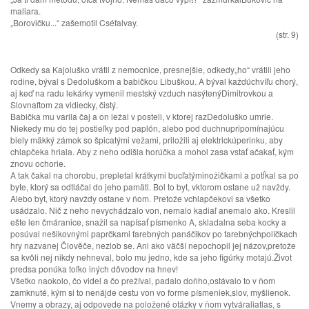
maliara.
„Borovičku...“ zašemotil Cséfalvay.
(str. 9)
Odkedy sa Kajoluško vrátil z nemocnice, presnejšie, odkedy„ho“ vrátili jeho
rodine, býval s Dedoluškom a babičkou Libuškou. A býval každúchvíľu chorý,
aj keď na radu lekárky vymenil mestský vzduch nasýtenýDimitrovkou a
Slovnaftom za vidiecky, čistý.
Babička mu varila čaj a on ležal v posteli, v ktorej razDedoluško umrie.
Niekedy mu do tej postieľky pod paplón, alebo pod duchnupripomínajúcu
biely mäkký zámok so špicatými vežami, priložili aj elektrickúperinku, aby
chlapčeka hriala. Aby z neho odišla horúčka a mohol zasa vstať ačakať, kým
znovu ochorie.
A tak čakal na chorobu, prepletal krátkymi bucľatýminožičkami a potĺkal sa po
byte, ktorý sa odtláčal do jeho pamäti. Bol to byt, vktorom ostane už navždy.
Alebo byt, ktorý navždy ostane v ňom. Pretože vchlapčekovi sa všetko
usádzalo. Nič z neho nevychádzalo von, nemalo kadiaľ anemalo ako. Kreslil
ešte len čmáranice, snažil sa napísať písmenko A, skladalna seba kocky a
posúval nešikovnými paprčkami farebných panáčikov po farebnýchpolíčkach
hry nazvanej Člověče, nezlob se. Ani ako väčší nepochopil jej názov,pretože
sa kvôli nej nikdy nehneval, bolo mu jedno, kde sa jeho figúrky motajú.Život
predsa ponúka toľko iných dôvodov na hnev!
Všetko naokolo, čo videl a čo prežíval, padalo doňho,ostávalo to v ňom
zamknuté, kým si to nenájde cestu von vo forme písmeniek,slov, myšlienok.
Vnemy a obrazy, aj odpovede na položené otázky v ňom vytváraliatlas, s