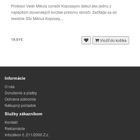
Profesor Valér Mikula označil Kopcsayov debut ako jednu z
najlepších slovenských knižiek prelomu storočí. Začítajte sa do
reedície 33x Márius Kopcsay,...
19,91€
Vložiť do košíka
Informácie
O nás
Doručenie a platby
Ochrana súkromia
Nákupný poriadok
Služby zákazníkom
Kontakt
Reklamácie
Infozákon č. 211/2000 Z.z.