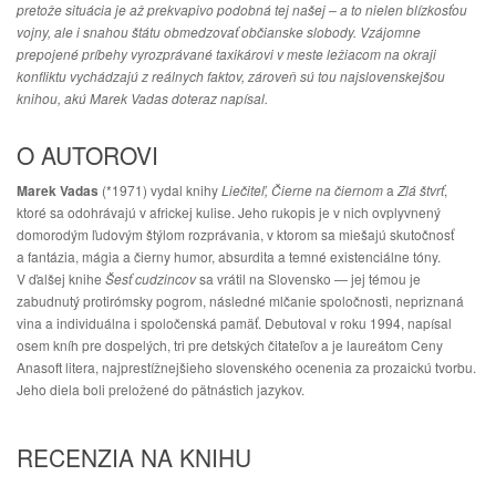
pretože situácia je až prekvapivo podobná tej našej – a to nielen blízkosťou
vojny, ale i snahou štátu obmedzovať občianske slobody. Vzájomne
prepojené príbehy vyrozprávané taxikárovi v meste ležiacom na okraji
konfliktu vychádzajú z reálnych faktov, zároveň sú tou najslovenskejšou
knihou, akú Marek Vadas doteraz napísal.
O AUTOROVI
Marek Vadas
(*1971) vydal knihy
Liečiteľ, Čierne na čiernom
a
Zlá štvrť
,
ktoré sa odohrávajú v africkej kulise. Jeho rukopis je v nich ovplyvnený
domorodým ľudovým štýlom rozprávania, v ktorom sa miešajú skutočnosť
a fantázia, mágia a čierny humor, absurdita a temné existenciálne tóny.
V ďalšej knihe
Šesť cudzincov
sa vrátil na Slovensko — jej témou je
zabudnutý protirómsky pogrom, následné mlčanie spoločnosti, nepriznaná
vina a individuálna i spoločenská pamäť. Debutoval v roku 1994, napísal
osem kníh pre dospelých, tri pre detských čitateľov a je laureátom Ceny
Anasoft litera, najprestížnejšieho slovenského ocenenia za prozaickú tvorbu.
Jeho diela boli preložené do pätnástich jazykov.
RECENZIA NA KNIHU