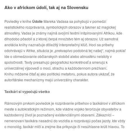
Ako v africkom údolí, tak aj na Slovensku
Poviedky v knihe 
Údolie
 Mareka Vadasa sa pohybujú v pomedzí 
realistického rozprávania, symbolických obrazov a takmer až magickej 
atmosféry. Vadas je známy najmä svojimi textmi inšpirovanými Afrikou, kde 
dlhodobo pôsobil a z ktorej čerpá množstvo tém aj obrazov. Už samotná 
anotácia knihy naznačuje dôležitý interpretačný kľúč. Hoci sa príbehy 
odohrávajú v Afrike, situácia je „prekvapivo podobná tej našej“, najmä pokiaľ 
ide o obmedzovanie občianskych slobôd alebo atmosféru neistoty v 
spoločnosti. Texty presahujú geografickú konkrétnosť a smerujú k 
univerzálnej výpovedi o moci, strachu a každodennom prežívaní.
Knihu môžeme čítať aj ako politickú metaforu, pokus autora ukázať, že 
autoritárske mechanizmy majú univerzálny charakter.
Taxikári si vypočujú všetko
Rámcovým prvkom poviedok je rozprávanie príbehov o taxikárovi v africkom 
meste s autokratickým režimom, kde vládne vojsko terorizuje obyvateľov a 
každodenný život je poznačený existenciálnymi obavami. Zákazníci – 
nemenovaní taxikára nasadnú do vozidla a rozprávajú počas jazdy. Ide vždy 
o monológ, taxikár mlčí a zrejme iba prikyvuje či nesúhlasne krúti hlavou. To 