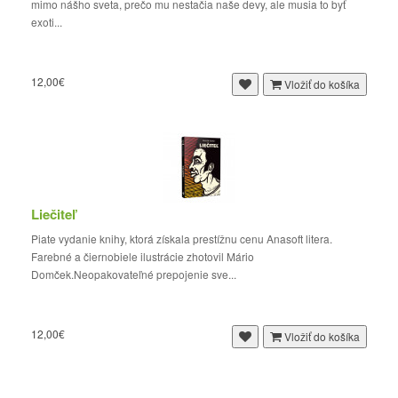
mimo nášho sveta, prečo mu nestačia naše devy, ale musia to byť
exoti...
12,00€
Vložiť do košíka
Liečiteľ
Piate vydanie knihy, ktorá získala prestížnu cenu Anasoft litera.
Farebné a čiernobiele ilustrácie zhotovil Mário
Domček.Neopakovateľné prepojenie sve...
12,00€
Vložiť do košíka