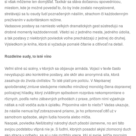
si však môžeme len domýšľať. Taxikár sa stáva dočasnou spovednicou, 
miestom, kde je možné povedať to, čo by inde zostalo nevyslovené, 
stretávajú sa tu osudy ľudí poznačených násilím, strachom či každodenným 
prežívaním v autoritárskom režime.
Vadasove postavy sa namiesto veľkých dramatických gest sústreďujú na 
drobné momenty každodennosti. Všetci sú z jedného mesta, jedného údolia, 
a tak postavy z niektorých poviedok voľne prechádzajú z jednej do druhej. 
Výsledkom je kniha, ktorá si vyžaduje pomalé čítanie a citlivosť na detail.
Rozdielne sudy, to isté víno
Veľmi silné sú scény, v ktorých sa objavuje armáda. Vojaci v texte často 
nevystupujú ako konkrétne postavy, ale skôr ako anonymná sila, ktorá 
zasahuje do života civilistov. To isté platí pre políciu. V 
Nepísanej 
spoločenskej zmluve
 sledujeme niekoľko minútový monológ člena dopravnej 
policajnej hliadky, ktorý zvláštnym spôsobom rozpráva nekompromisne o 
rôznych, podľa neho zábavných príhodách z praxe, pričom nimi vyjadruje 
nátlak a núti vodiča auta k úplatku. Pripomína vám to niečo? Vadas ukazuje, 
že násilie nemusí byť zobrazované priamo, je ho pritomnosť cítiť už v 
samotnom spôsobe, akým ľudia hovoria alebo mlčia.
Naopak, poviedka 
Neľútostný národný duch
 pôsobí úsmevne, no ani táto 
svojou podstatou vtipná nie je. S ľuďmi, ktorých posadol akýsi zlomocný duch 
ako straca v príbehu, sa aj u nás roztrhlo vrece. Idú si svoje, kričia mocným 