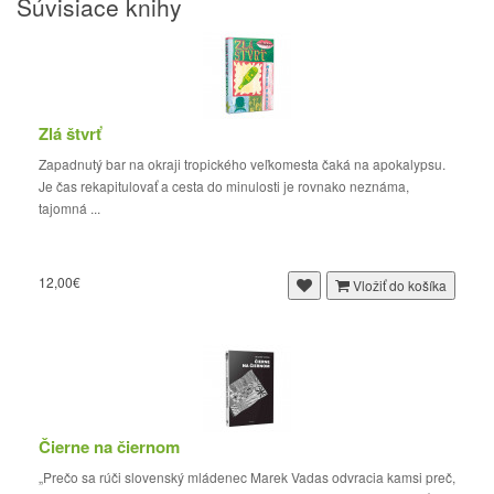
Súvisiace knihy
Zlá štvrť
Zapadnutý bar na okraji tropického veľkomesta čaká na apokalypsu.
Je čas rekapitulovať a cesta do minulosti je rovnako neznáma,
tajomná ...
12,00€
Vložiť do košíka
Čierne na čiernom
„Prečo sa rúči slovenský mládenec Marek Vadas odvracia kamsi preč,