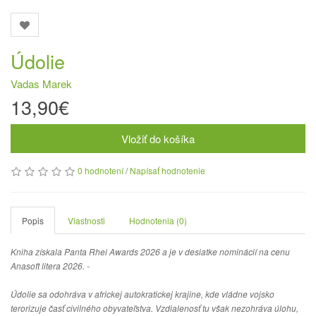
Údolie
Vadas Marek
13,90€
Vložiť do košíka
0 hodnotení
/
Napísať hodnotenie
Popis
Vlastnosti
Hodnotenia (0)
Kniha získala Panta Rhei Awards 2026 a je v desiatke nominácií na cenu
Anasoft litera 2026. -
Údolie sa odohráva v africkej autokratickej krajine, kde vládne vojsko
terorizuje časť civilného obyvateľstva. Vzdialenosť tu však nezohráva úlohu,