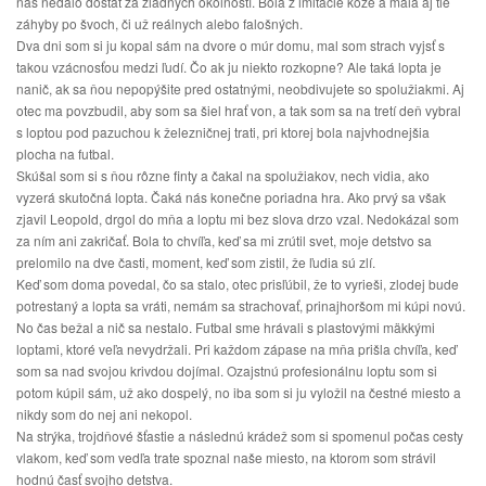
nás nedalo dostať za žiadnych okolností. Bola z imitácie kože a mala aj tie
záhyby po švoch, či už reálnych alebo falošných.
Dva dni som si ju kopal sám na dvore o múr domu, mal som strach vyjsť s
takou vzácnosťou medzi ľudí. Čo ak ju niekto rozkopne? Ale taká lopta je
nanič, ak sa ňou nepopýšite pred ostatnými, neobdivujete so spolužiakmi. Aj
otec ma povzbudil, aby som sa šiel hrať von, a tak som sa na tretí deň vybral
s loptou pod pazuchou k železničnej trati, pri ktorej bola najvhodnejšia
plocha na futbal.
Skúšal som si s ňou rôzne finty a čakal na spolužiakov, nech vidia, ako
vyzerá skutočná lopta. Čaká nás konečne poriadna hra. Ako prvý sa však
zjavil Leopold, drgol do mňa a loptu mi bez slova drzo vzal. Nedokázal som
za ním ani zakričať. Bola to chvíľa, keď sa mi zrútil svet, moje detstvo sa
prelomilo na dve časti, moment, keď som zistil, že ľudia sú zlí.
Keď som doma povedal, čo sa stalo, otec prisľúbil, že to vyrieši, zlodej bude
potrestaný a lopta sa vráti, nemám sa strachovať, prinajhoršom mi kúpi novú.
No čas bežal a nič sa nestalo. Futbal sme hrávali s plastovými mäkkými
loptami, ktoré veľa nevydržali. Pri každom zápase na mňa prišla chvíľa, keď
som sa nad svojou krivdou dojímal. Ozajstnú profesionálnu loptu som si
potom kúpil sám, už ako dospelý, no iba som si ju vyložil na čestné miesto a
nikdy som do nej ani nekopol.
Na strýka, trojdňové šťastie a následnú krádež som si spomenul počas cesty
vlakom, keď som vedľa trate spoznal naše miesto, na ktorom som strávil
hodnú časť svojho detstva.