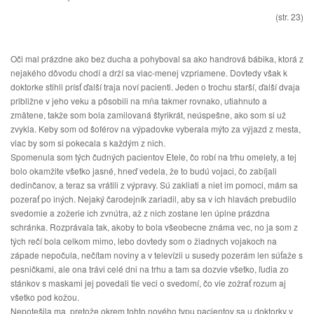
(str. 23)
Oči mal prázdne ako bez ducha a pohyboval sa ako handrová bábika, ktorá z
nejakého dôvodu chodí a drží sa viac-menej vzpriamene. Dovtedy však k
doktorke stihli prísť ďalší traja noví pacienti. Jeden o trochu starší, ďalší dvaja
približne v jeho veku a pôsobili na mňa takmer rovnako, utiahnuto a
zmätene, takže som bola zamilovaná štyrikrát, neúspešne, ako som si už
zvykla. Keby som od šoférov na výpadovke vyberala mýto za výjazd z mesta,
viac by som si pokecala s každým z nich.
Spomenula som tých čudných pacientov Etele, čo robí na trhu omelety, a tej
bolo okamžite všetko jasné, hneď vedela, že to budú vojaci, čo zabíjali
dedinčanov, a teraz sa vrátili z výpravy. Sú zakliati a niet im pomoci, mám sa
pozerať po iných. Nejaký čarodejník zariadil, aby sa v ich hlavách prebudilo
svedomie a zožerie ich zvnútra, až z nich zostane len úplne prázdna
schránka. Rozprávala tak, akoby to bola všeobecne známa vec, no ja som z
tých rečí bola celkom mimo, lebo dovtedy som o žiadnych vojakoch na
západe nepočula, nečítam noviny a v televízii u susedy pozerám len súťaže s
pesničkami, ale ona trávi celé dni na trhu a tam sa dozvie všetko, ľudia zo
stánkov s maskami jej povedali tie veci o svedomí, čo vie zožrať rozum aj
všetko pod kožou.
Nepotešila ma, pretože okrem tohto nového typu pacientov sa u doktorky v