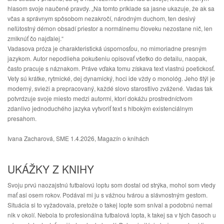
hlasom svoje naučené pravdy. „Na tomto príklade sa jasne ukazuje, že ak sa 
včas a správnym spôsobom nezakročí, národným duchom, ten desivý 
neľútostný démon obsadí priestor a normálnemu človeku nezostane nič, len 
zmlknúť čo najďalej.“
Vadasova próza je charakteristická úspornosťou, no mimoriadne presným 
jazykom. Autor nepodlieha pokušeniu opisovať všetko do detailu, naopak, 
často pracuje s náznakom. Práve vďaka tomu získava text vlastnú poetickosť. 
Vety sú krátke, rytmické, dej dynamický, hoci ide vždy o monológ. Jeho štýl je 
moderný, svieži a prepracovaný, každé slovo starostlivo zvážené. Vadas tak 
potvrdzuje svoje miesto medzi autormi, ktorí dokážu prostredníctvom 
zdanlivo jednoduchého jazyka vytvoriť text s hlbokým existenciálnym 
presahom.
Ivana Zacharová, 
SME 1.4.2026, 
Magazín o knihách
UKÁŽKY Z KNIHY
Svoju prvú naozajstnú futbalovú loptu som dostal od strýka, mohol som vtedy
mať asi osem rokov. Podával mi ju s vážnou tvárou a slávnostným gestom.
Situácia si to vyžadovala, pretože o takej lopte som sníval a podobnú nemal
nik v okolí. Nebola to profesionálna futbalová lopta, k takej sa v tých časoch u