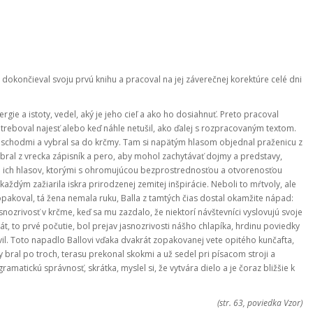
 dokončieval svoju prvú knihu a pracoval na jej záverečnej korektúre celé dni
rgie a istoty, vedel, aký je jeho cieľ a ako ho dosiahnuť. Preto pracoval
otreboval najesť alebo keď náhle netušil, ako ďalej s rozpracovaným textom.
u schodmi a vybral sa do krčmy. Tam si napätým hlasom objednal praženicu z
vybral z vrecka zápisník a pero, aby mohol zachytávať dojmy a predstavy,
v a ich hlasov, ktorými s ohromujúcou bezprostrednosťou a otvorenosťou
aždým zažiarila iskra prirodzenej zemitej inšpirácie. Neboli to mŕtvoly, ale
opakoval, tá žena nemala ruku, Balla z tamtých čias dostal okamžite nápad:
snozrivosť v krčme, keď sa mu zazdalo, že niektorí návštevníci vyslovujú svoje
krát, to prvé počutie, bol prejav jasnozrivosti nášho chlapíka, hrdinu poviedky
vil. Toto napadlo Ballovi vďaka dvakrát zopakovanej vete opitého kunčafta,
y bral po troch, terasu prekonal skokmi a už sedel pri písacom stroji a
ramatickú správnosť, skrátka, myslel si, že vytvára dielo a je čoraz bližšie k
(str. 63, poviedka Vzor)