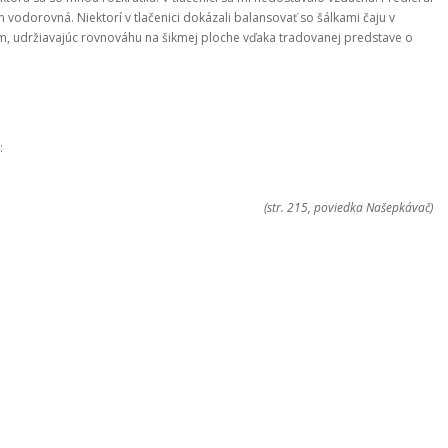
 vodorovná. Niektorí v tlačenici dokázali balansovať so šálkami čaju v
cim, udržiavajúc rovnováhu na šikmej ploche vďaka tradovanej predstave o
:
(str. 215, poviedka Našepkávač)