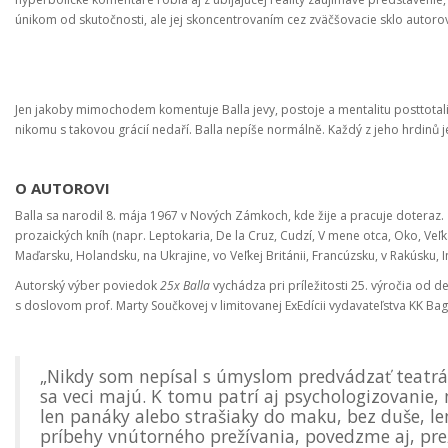
únikom od skutočnosti, ale jej skoncentrovaním cez zväčšovacie sklo aut
Jen jakoby mimochodem komentuje Balla jevy, postoje a mentalitu posttotali
nikomu s takovou grácií nedaří. Balla nepíše normálně. Každý z jeho hrdinů 
O AUTOROVI
Balla sa narodil 8. mája 1967 v Nových Zámkoch, kde žije a pracuje doteraz. Z
prozaických kníh (napr. Leptokaria, De la Cruz, Cudzí, V mene otca, Oko, Veľká
Maďarsku, Holandsku, na Ukrajine, vo Veľkej Británii, Francúzsku, v Rakúsku, I
Autorský výber poviedok
25x Balla
vychádza pri príležitosti 25. výročia od d
s doslovom prof. Marty Součkovej v limitovanej ExEdícii vydavateľstva KK Bag
„Nikdy som nepísal s úmyslom predvádzať teatrá
sa veci majú. K tomu patrí aj psychologizovanie,
len panáky alebo strašiaky do maku, bez duše, le
príbehy vnútorného prežívania, povedzme aj, preží