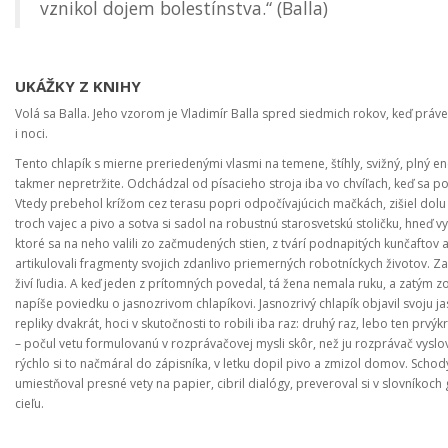
vznikol dojem bolestínstva.“ (Balla)
UKÁŽKY Z KNIHY
Volá sa Balla. Jeho vzorom je Vladimír Balla spred siedmich rokov, keď práve
i noci.
Tento chlapík s mierne preriedenými vlasmi na temene, štíhly, svižný, plný ene
takmer nepretržite. Odchádzal od písacieho stroja iba vo chvíľach, keď sa p
Vtedy prebehol krížom cez terasu popri odpočívajúcich mačkách, zišiel dol
troch vajec a pivo a sotva si sadol na robustnú starosvetskú stoličku, hneď 
ktoré sa na neho valili zo začmudených stien, z tvárí podnapitých kunčafto
artikulovali fragmenty svojich zdanlivo priemerných robotníckych životov. Zak
živí ľudia. A keď jeden z prítomných povedal, tá žena nemala ruku, a zatým z
napíše poviedku o jasnozrivom chlapíkovi. Jasnozrivý chlapík objavil svoju ja
repliky dvakrát, hoci v skutočnosti to robili iba raz: druhý raz, lebo ten prvý
– počul vetu formulovanú v rozprávačovej mysli skôr, než ju rozprávač vyslo
rýchlo si to načmáral do zápisníka, v letku dopil pivo a zmizol domov. Schod
umiestňoval presné vety na papier, cibril dialógy, preveroval si v slovníkoch g
cieľu.