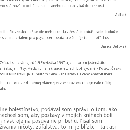
orovho skúmavého pohľadu zameraného na detaily každodennosti.
(Dalfar)
tního Slovenska, což se dle mého soudu v české literatuře zatím bohužel
je sice materiálem pro psychoterapeuta, ale čtení je to mimořádné.
(Bianca Bellová)
víťazil s literárnej súťaži Poviedka 1997 a je autorom jedenástich
 láska, Je mŕtvy, Medzi ruinami), viaceré z nich boli vydané v Poľsku, Česku,
ndii a Bulharsku. Je laureátom Ceny Ivana Kraska a ceny Anasoft litera.
ebutu autora v exkluzívnej plátenej väzbe s razbou (dizajn Palo Bálik)
ala.
lne bolestínstvo, podával som správu o tom, ako
 nechcel som, aby postavy v mojich knihách boli
n nástroje na posúvanie príbehu. Písal som
vania ničoty, zúfalstva, to mi je blízke – tak asi