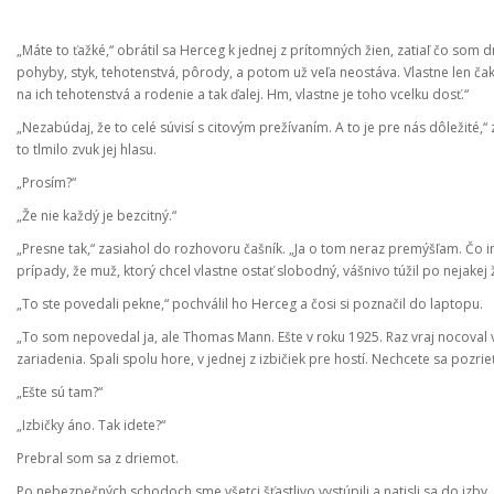
„Máte to ťažké,“ obrátil sa Herceg k jednej z prítomných žien, zatiaľ čo som d
pohyby, styk, tehotenstvá, pôrody, a potom už veľa neostáva. Vlastne len čaka
na ich tehotenstvá a rodenie a tak ďalej. Hm, vlastne je toho vcelku dosť.“
„Nezabúdaj, že to celé súvisí s citovým prežívaním. A to je pre nás dôležité,“
to tlmilo zvuk jej hlasu.
„Prosím?“
„Že nie každý je bezcitný.“
„Presne tak,“ zasiahol do rozhovoru čašník. „Ja o tom neraz premýšľam. Č
prípady, že muž, ktorý chcel vlastne ostať slobodný, vášnivo túžil po nejakej ž
„To ste povedali pekne,“ pochválil ho Herceg a čosi si poznačil do laptopu.
„To som nepovedal ja, ale Thomas Mann. Ešte v roku 1925. Raz vraj nocoval 
zariadenia. Spali spolu hore, v jednej z izbičiek pre hostí. Nechcete sa pozrie
„Ešte sú tam?“
„Izbičky áno. Tak idete?“
Prebral som sa z driemot.
Po nebezpečných schodoch sme všetci šťastlivo vystúpili a natisli sa do izby,