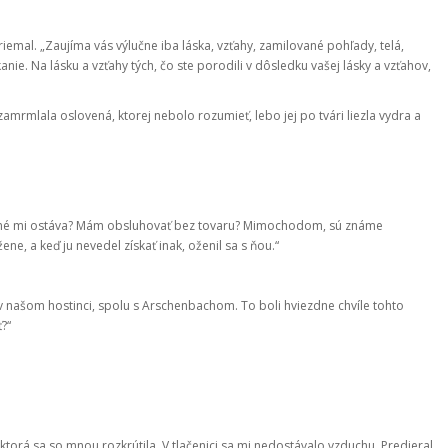
riemal. „Zaujíma vás výlučne iba láska, vzťahy, zamilované pohľady, telá,
nie. Na lásku a vzťahy tých, čo ste porodili v dôsledku vašej lásky a vzťahov,
 zamrmlala oslovená, ktorej nebolo rozumieť, lebo jej po tvári liezla vydra a
o iné mi ostáva? Mám obsluhovať bez tovaru? Mimochodom, sú známe
ene, a keď ju nevedel získať inak, oženil sa s ňou.“
v našom hostinci, spolu s Arschenbachom. To boli hviezdne chvíle tohto
ť?“
 ktorá sa so mnou rozkrútila. V tlačenici sa mi nedostávalo vzduchu. Predieral