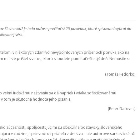
rov Slovenska? Je teda načase prečítať si 25 poviedok, ktoré spisovateľ vybral do
itovanej sérii.
čitateľom, v niektorých zdanlivo nevypointovaných príbehoch ponúka ako na
m mieste prišiel s vetou, ktorú si budete pamätať ešte týždeň. Nemusíte s
(Tomáš Fedorko)
uto veľmi ľudskému naštvaniu sa dá napriek i vďaka sofistikovanému
, v tom je skutočná hodnota jeho písania.
(Peter Darovec)
nsko súčasnosti, spolucestujúcimi sú obskúrne postavičky slovenského
júcu v cudzine, sprievodcu i priateľa z detstva – ale autorove sarkastické až
, ktorému nechýba humor a spád. Absurdita, irónia a grotesknosť nie sú