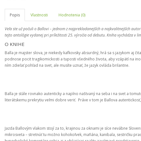
Popis
Vlastnosti
Hodnotenia (0)
Veľa ste už počuli o Ballovi – jednom z najprekladanejších a najkvalitnejších auto
tejto antológie vydanej pri príležitosti 25. výročia od debutu. Kniha vychádza v lim
O KNIHE
Balla je majster slova, je niekedy kafkovsky absurdný, hrá sa s jazykom aj 
podnose pocit tragikomickosti a tuposti všedného života, aby vzápätí na ino
ním zdieľať pohľad na svet, ale musíte uznať, že jazyk ovláda brilantne.
Balla je stále rovnako autenticky a naplno naštvaný na seba i na svet a tom
literátskemu prekrytiu veľmi dobre veriť. Práve v tom je Ballova autentickosť
Jazda Ballovým vlakom stojí za to, krajinou za oknami je síce nevábne Slove
mikrosveta – stretnúť tu možno kohokoľvek, mafiána, kanibala, sestričku pracu
hyperbolické komentáre robia aj z ubíjajúcej reality zaujímavé predstavenie