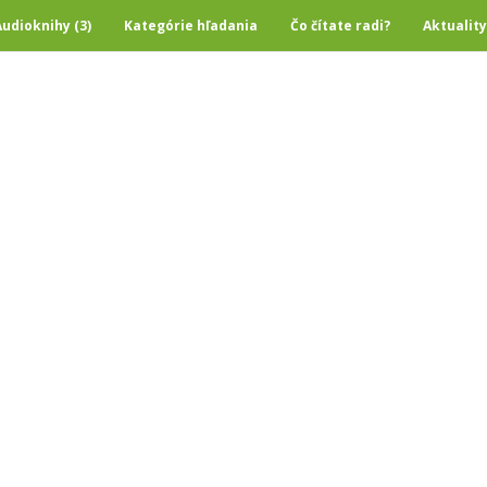
Audioknihy (3)
Kategórie hľadania
Čo čítate radi?
Aktuality