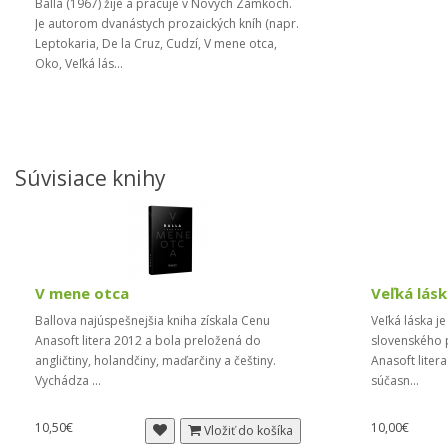
Balla (1967) žije a pracuje v Nových Zámkoch.
Je autorom dvanástych prozaických kníh (napr.
Leptokaria, De la Cruz, Cudzí, V mene otca,
Oko, Veľká lás...
Súvisiace knihy
V mene otca
Veľká lás
Ballova najúspešnejšia kniha získala Cenu
Veľká láska j
Anasoft litera 2012 a bola preložená do
slovenského p
angličtiny, holandčiny, maďarčiny a češtiny.
Anasoft liter
Vychádza ...
súčasn...
10,50€
10,00€
Vložiť do košíka