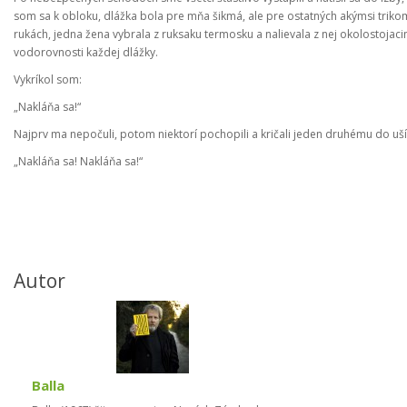
som sa k obloku, dlážka bola pre mňa šikmá, ale pre ostatných akýmsi trikom
rukách, jedna žena vybrala z ruksaku termosku a nalievala z nej okolostoja
vodorovnosti každej dlážky.
Vykríkol som:
„Nakláňa sa!“
Najprv ma nepočuli, potom niektorí pochopili a kričali jeden druhému do uší
„Nakláňa sa! Nakláňa sa!“
Autor
Balla