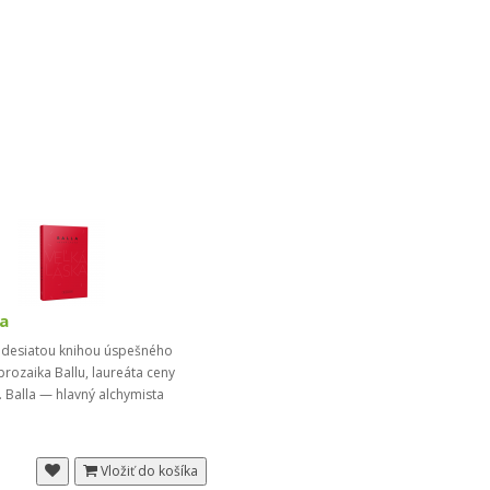
ka
e desiatou knihou úspešného
rozaika Ballu, laureáta ceny
a. Balla — hlavný alchymista
Vložiť do košíka