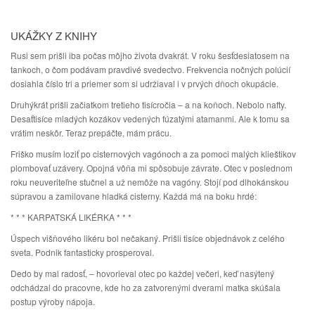
UKÁŽKY Z KNIHY
Rusi sem prišli iba počas môjho života dvakrát. V roku šesťdesiatosem na
tankoch, o čom podávam pravdivé svedectvo. Frekvencia nočných polúcií
dosiahla číslo tri a priemer som si udržiaval i v prvých dňoch okupácie.
Druhýkrát prišli začiatkom tretieho tisícročia – a na koňoch. Nebolo nafty.
Desaťtisíce mladých kozákov vedených fúzatými atamanmi. Ale k tomu sa
vrátim neskôr. Teraz prepáčte, mám prácu.
Friško musím loziť po cisternových vagónoch a za pomoci malých klieštikov
plombovať uzávery. Opojná vôňa mi spôsobuje závrate. Otec v poslednom
roku neuveriteľne stučnel a už nemôže na vagóny. Stojí pod dlhokánskou
súpravou a zamilovane hladká cisterny. Každá má na boku hrdé:
* * * KARPATSKÁ LIKÉRKA * * *
Úspech višňového likéru bol nečakaný. Prišli tisíce objednávok z celého
sveta. Podnik fantasticky prosperoval.
Dedo by mal radosť, – hovorieval otec po každej večeri, keď nasýtený
odchádzal do pracovne, kde ho za zatvorenými dverami matka skúšala
postup výroby nápoja.