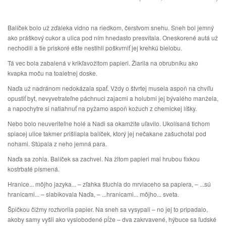
Balíček bolo už zďaleka vidno na riedkom, čerstvom snehu. Sneh bol jemný
ako práškový cukor a ulica pod ním hnedasto presvitala. Oneskorené autá už
nechodili a tie priskoré ešte nestihli poškvrniť jej krehkú bielobu.
Tá vec bola zabalená v krikľavožltom papieri. Žiarila na obrubníku ako
kvapka moču na toaletnej doske.
Naďa už nadránom nedokázala spať. Vždy o štvrtej musela aspoň na chvíľu
opustiť byt, nevyvetrateľne páchnuci zajacmi a holubmi jej bývalého manžela,
a napochytre si natiahnuť na pyžamo aspoň kožuch z chemickej líšky.
Nebo bolo neuveriteľne holé a Nadi sa okamžite uľavilo. Ukolísaná tichom
spiacej ulice takmer prišliapla balíček, ktorý jej nečakane zašuchotal pod
nohami. Stúpala z neho jemná para.
Naďa sa zohla. Balíček sa zachvel. Na žltom papieri mal hrubou fixkou
kostrbaté písmená.
Hranice... môjho jazyka... – zľahka štuchla do mrviaceho sa papiera, – ...sú
hranicami... – slabikovala Naďa, – ...hranicami... môjho... sveta.
Špičkou čižmy roztvorila papier. Na sneh sa vysypali – no jej to pripadalo,
akoby samy vyšli ako vyslobodené pĺže – dva zakrvavené, hýbuce sa ľudské