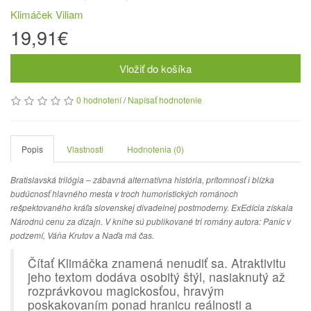
Klimáček Viliam
19,91€
Vložiť do košíka
0 hodnotení
/
Napísať hodnotenie
Popis
Vlastnosti
Hodnotenia (0)
Bratislavská trilógia – zábavná alternatívna história, prítomnosť i blízka
budúcnosť hlavného mesta v troch humoristických románoch
rešpektovaného kráľa slovenskej divadelnej postmoderny. ExEdícia získala
Národnú cenu za dizajn.
V knihe sú publikované tri romány autora: Panic v
podzemí, Váňa Krutov a Naďa má čas.
Čítať Klimáčka znamená nenudiť sa. Atraktivitu
jeho textom dodáva osobitý štýl, nasiaknutý až
rozprávkovou magickosťou, hravým
poskakovaním ponad hranicu reálnosti a