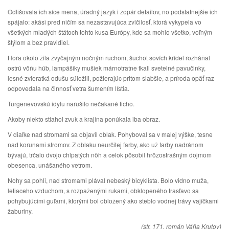
Odlišovala ich síce mena, úradný jazyk i zopár detailov, no podstatnejšie ich
spájalo: akási pred ničím sa nezastavujúca zvlčilosť, ktorá vykypela vo
všetkých mladých štátoch tohto kusa Európy, kde sa mohlo všetko, voľným
štýlom a bez pravidiel.
Hora okolo žila zvyčajným nočným ruchom, šuchot sovích krídel rozháňal
ostrú vôňu húb, lampášiky mušiek márnotratne tkali svetelné pavučinky,
lesné zvieratká odušu súložili, požierajúc pritom slabšie, a príroda opäť raz
odpovedala na činnosť vetra šumením lístia.
Turgenevovskú idylu narušilo nečakané ticho.
Akoby niekto stiahol zvuk a krajina ponúkala iba obraz.
V diaľke nad stromami sa objavil oblak. Pohyboval sa v malej výške, tesne
nad korunami stromov. Z oblaku neurčitej farby, ako už farby nadránom
bývajú, trčalo dvojo chlpatých nôh a celok pôsobil hrôzostrašným dojmom
obesenca, unášaného vetrom.
Nohy sa pohli, nad stromami plával nebeský bicyklista. Bolo vidno muža,
letiaceho vzduchom, s rozpaženými rukami, obklopeného trasľavo sa
pohybujúcimi guľami, ktorými bol obložený ako steblo vodnej trávy vajíčkami
žaburiny.
(str. 171, román Váňa Krutov)