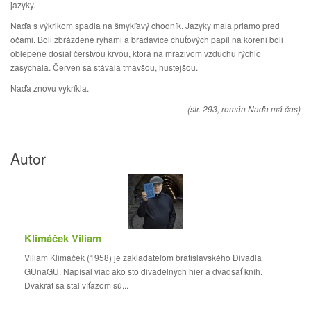
jazyky.
Naďa s výkrikom spadla na šmykľavý chodník. Jazyky mala priamo pred
očami. Boli zbrázdené ryhami a bradavice chuťových papíl na koreni boli
oblepené dosiaľ čerstvou krvou, ktorá na mrazivom vzduchu rýchlo
zasychala. Červeň sa stávala tmavšou, hustejšou.
Naďa znovu vykríkla.
(str. 293, román Naďa má čas)
Autor
Klimáček Viliam
Viliam Klimáček (1958) je zakladateľom bratislavského Divadla
GUnaGU. Napísal viac ako sto divadelných hier a dvadsať kníh.
Dvakrát sa stal víťazom sú...