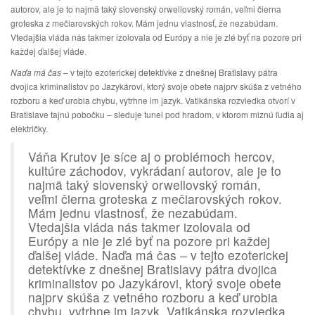
autorov, ale je to najmä taký slovenský orwellovský román, veľmi čierna
groteska z mečiarovských rokov. Mám jednu vlastnosť, že nezabúdam.
Vtedajšia vláda nás takmer izolovala od Európy a nie je zlé byť na pozore pri
každej ďalšej vláde.
Naďa má čas
– v tejto ezoterickej detektívke z dnešnej Bratislavy pátra
dvojica kriminalistov po Jazykárovi, ktorý svoje obete najprv skúša z vetného
rozboru a keď urobia chybu, vytrhne im jazyk. Vatikánska rozviedka otvorí v
Bratislave tajnú pobočku – sleduje tunel pod hradom, v ktorom miznú ľudia aj
električky.
Váňa Krutov je síce aj o problémoch hercov,
kultúre záchodov, vykrádaní autorov, ale je to
najmä taký slovenský orwellovský román,
veľmi čierna groteska z mečiarovských rokov.
Mám jednu vlastnosť, že nezabúdam.
Vtedajšia vláda nás takmer izolovala od
Európy a nie je zlé byť na pozore pri každej
ďalšej vláde. Naďa má čas – v tejto ezoterickej
detektívke z dnešnej Bratislavy pátra dvojica
kriminalistov po Jazykárovi, ktorý svoje obete
najprv skúša z vetného rozboru a keď urobia
chybu, vytrhne im jazyk. Vatikánska rozviedka