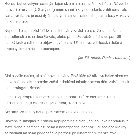
Recept bol odvekým rodinným tajomstvom a otec strašne zabúdal. Návod bol
neuveriteľne zložitý. Starý pergamen sa mi nikdy nepodarilo zahliadnuť, ale
Ivana tvrdila, že je posiaty čudesným písmom, pripomínajúcim stopy vtákov v
mokrom piesku.
Nepodarilo sa mi zistiť, či kvalita liehoviny vzrástla preto, že sa miešanie
ingrediencií prísne dodržiavalo, alebo preto, že zabúdajúci otec pomýlil
nejaký krok a náhodne objavil novú cestu. Už som vravel: ľudskú dušu a
procesy fermentácie nepochopím.
(str. 50, román Panic v podzemí)
Slnko vyšlo načas, ako sľubovali noviny. Prvé lúče už olizli vrcholce stromov
a hvezdárske chronometre začali odratúvať minúty nového dňa, zaisťujúc tak
meteorológom živnosť.
Liam B. v predpremiérovom strese nemohol tušiť, že čas stretnutia s
nadskutočnom, ktoré zmení jeho život, už odtikáva.
Ale prah tzv. reality nebol prekročený v hlavnom meste.
Slovensko-ukrajinská hranica nepripomínala čiaru, deliacu dva nepriateľské
štáty. Nebola patrične ozubená a nebezpečná, naopak – susediace krajiny
sa začínali na seba podobať ako partneri po dlhoročnom manželstve.