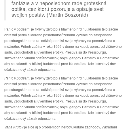
fantázie a v neposlednom rade groteskná
optika, cez ktorú pozoruje a opisuje svet
svojich postáv. (Martin Boszorád)
Panic v podzemí je fiktívny životopis hlavného hrdinu, ktorému telo začne
obrastať perím a ktorého posadnutosť ženami vyženie do zatopeného
pressburgského metra, odkiaľ podniká svoje výpravy na pomedzí sna a
možného. Príbeh začína v roku 1956 v dome na kopci, uprostred višňového
sadu, vzducholodí a juvenílnej erotiky. Presúva sa do Pressburgu,
sužovaného vlnami prisťahovalcov, bojmi gangov Panterov a Romantikov,
aby sa zakončil v blízkej budúcnosti pred Katedrálou, kde tisíchlavý dav
očakáva nový zázrak odpustenia
Panic v podzemí
je fiktívny životopis hlavného hrdinu, ktorému telo začne
obrastať perím a ktorého posadnutosť ženami vyženie do zatopeného
pressburgského metra, odkiaľ podniká svoje výpravy na pomedzí sna a
možného. Príbeh začína v roku 1956 v dome na kopci, uprostred višňového
sadu, vzducholodí a juvenílnej erotiky. Presúva sa do Pressburgu,
sužovaného vlnami prisťahovalcov, bojmi gangov Panterov a Romantikov,
aby sa zakončil v blízkej budúcnosti pred Katedrálou, kde tisíchlavý dav
očakáva nový zázrak odpustenia
Váňa Krutov
je síce aj o problémoch hercov, kultúre záchodov, vykrádaní