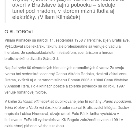
otvorí v Bratislave tajnú pobočku – sleduje
tunel pod hradom, v ktorom miznú ľudia aj
električky. (Viliam Klimáček)
O AUTOROVI
Viliam Klimáček sa narodil 14. septembra 1958 v Trenčíne, žije v Bratislave.
Vyštudoval síce lekársku fakultu ale profesionálne sa venuje divadlu a
literatúre. Je spoluzakladateľom, režisérom, scenáristom a hercom
bratislavského divadla GUnaGU.
Napísal vyše 60 divadelných hier a iných dramatických útvarov. Za svoju
tvorbu bol sedemkrát ocenený Cenou Alfréda Radoka, dvakrát získal cenu
Dráma, zvíťazil aj v literárnom súbehu Román 2006 a získal Cenu čitateľov
v Anasoft litera. Po 4 knihách poézie a zbierke poviedok sa od roku 1997
venuje románovej tvorbe.
V knihe
3x Viliam Klimáček
sú publikované jeho tri romány:
Panic v podzemí,
Váňa Krutov
a
Naďa má čas
, ktoré autor nazval Bratislavská trilógia. Doslov
napísala Ľubica Hroncová, dizajn urobil Palo Bálik, kniha vychádza v
limitovanej ExEdícii vydavateľstva KK Bagala založeného v roku 1991 v
exkluzívnej plátenej väzbe s razbou.