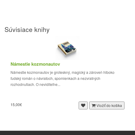
Súvisiace knihy
Námestie kozmonautov
Námestie kozmonautov je groteskný, magický a zároveň hlboko
ľudský román o návratoch, spomienkach a nezvratných
rozhodnutiach. O neviditeľne...
15,00€
Vložiť do košíka