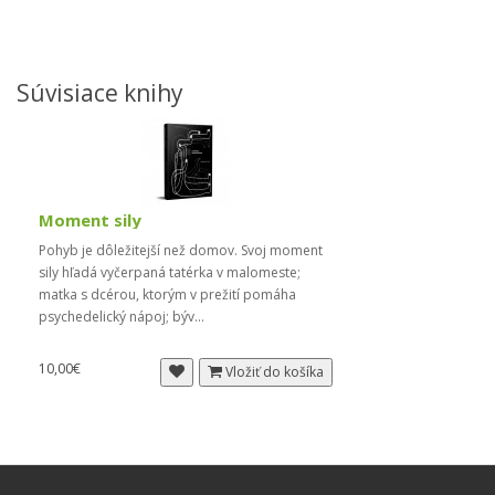
Súvisiace knihy
Moment sily
Pohyb je dôležitejší než domov. Svoj moment
sily hľadá vyčerpaná tatérka v malomeste;
matka s dcérou, ktorým v prežití pomáha
psychedelický nápoj; býv...
10,00€
Vložiť do košíka