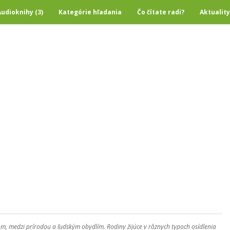
Audioknihy (3)
Kategórie hľadania
Čo čítate radi?
Aktuality
, medzi prírodou a ľudským obydlím. Rodiny žijúce v rôznych typoch osídlenia