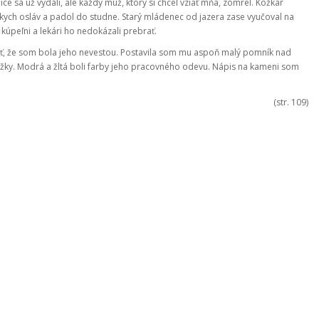
ce sa už vydali, ale každý muž, ktorý si chcel vziať mňa, zomrel. Kožkár
nskych osláv a padol do studne. Starý mládenec od jazera zase vyučoval na
úpeľni a lekári ho nedokázali prebrať.
iť, že som bola jeho nevestou. Postavila som mu aspoň malý pomník nad
ky. Modrá a žltá boli farby jeho pracovného odevu. Nápis na kameni som
(str. 109)