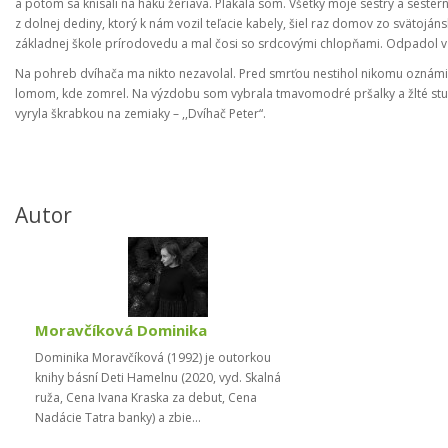
a potom sa knísali na háku žeriava. Plakala som. Všetky moje sestry a sesterni
z dolnej dediny, ktorý k nám vozil teľacie kabely, šiel raz domov zo svätojá
základnej škole prírodovedu a mal čosi so srdcovými chlopňami. Odpadol v k
Na pohreb dvíhača ma nikto nezavolal. Pred smrťou nestihol nikomu oznám
lomom, kde zomrel. Na výzdobu som vybrala tmavomodré pršalky a žlté stuž
vyryla škrabkou na zemiaky – ,,Dvíhač Peter“.
Autor
Moravčíková Dominika
Dominika Moravčíková (1992) je outorkou
knihy básní Deti Hamelnu (2020, vyd. Skalná
ruža, Cena Ivana Kraska za debut, Cena
Nadácie Tatra banky) a zbie...