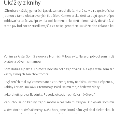
Ukážky z knihy
„Zhruba v každej generácii Lysiek sa narodí dieťa, ktoré sa vie rozprávať 
jednou z takto obdarovaných čudáčok. Kameniarske deti sa dajú spoznať podľa 
oddávať sa tuláctvu. Spravidla boli kameniarske deti takmer vždy dievčatá. Vra
tento jav bol čoraz zriedkavejší a za našej generácie sa už žiaden chlapec-ka
Volám sa Ališa. Som Slavónka z Horných Vrboslavíc. Na svoj pôvod som hrdá
bratov a bývam s mamou.
Som dobrá a pekná. To môže hocikto od nás potvrdiť. Ale ešte stále som si ne
každý z mojich ženíchov zomrel.
Prvý ženích mal byť zamestnanec združenej firmy na ťažbu dreva a vápenca. 
kabíny žeriavu na kávu z termosky. Páčili sa mu moje hrdzavé vlasy.
„Ako oheň, pravá Slavónka. Povedz otcovi, nech čaká návštevu.“
Zabuchol sa do kabíny, zapol motor a cez sklo mi zakýval. Odkývala som mu a
O dva dni bol dvíhač mŕtvy. Našli ho v jame, ktorú sám vydlabal elektrickou lo