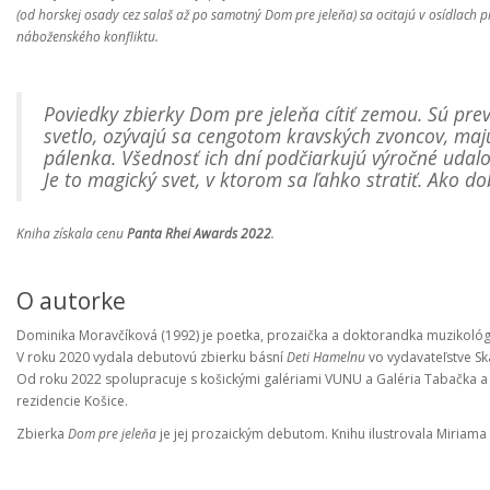
(od horskej osady cez salaš až po samotný Dom pre jeleňa) sa ocitajú v osídlach p
náboženského konfliktu.
Poviedky zbierky Dom pre jeleňa cítiť zemou. Sú pr
svetlo, ozývajú sa cengotom kravských zvoncov, majú
pálenka. Všednosť ich dní podčiarkujú výročné udalo
Je to magický svet, v ktorom sa ľahko stratiť. Ako do
Kniha získala cenu
Panta Rhei Awards 2022
.
O autorke
Dominika Moravčíková (1992) je poetka, prozaička a doktorandka muzikológi
V roku 2020 vydala debutovú zbierku básní
Deti Hamelnu
vo vydavateľstve Ska
Od roku 2022 spolupracuje s košickými galériami VUNU a Galéria Tabačka a
rezidencie Košice.
Zbierka
Dom pre jeleňa
je jej prozaickým debutom. Knihu ilustrovala Miriam