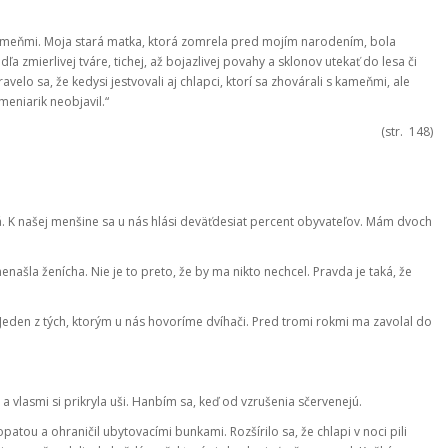
s kameňmi. Moja stará matka, ktorá zomrela pred mojím narodením, bola
zmierlivej tváre, tichej, až bojazlivej povahy a sklonov utekať do lesa či
velo sa, že kedysi jestvovali aj chlapci, ktorí sa zhovárali s kameňmi, ale
meniarik neobjavil.“
(str. 148)
. K našej menšine sa u nás hlási deväťdesiat percent obyvateľov. Mám dvoch
našla ženícha. Nie je to preto, že by ma nikto nechcel. Pravda je taká, že
Jeden z tých, ktorým u nás hovoríme dvíhači. Pred tromi rokmi ma zavolal do
 vlasmi si prikryla uši. Hanbím sa, keď od vzrušenia sčervenejú.
patou a ohraničil ubytovacími bunkami. Rozšírilo sa, že chlapi v noci pili