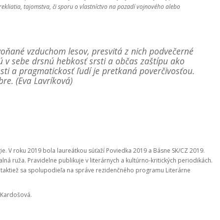
rekliatia, tajomstva, či sporu o vlastníctvo na pozadí vojnového alebo
evoňané vzduchom lesov, presvitá z nich podvečerné
 v sebe drsnú hebkosť srsti a občas zaštípu ako
sti a pragmatickosť ľudí je pretkaná poverčivosťou.
bre. (Eva Lavríková)
e. V roku 2019 bola laureátkou súťaží Poviedka 2019 a Básne SK/CZ 2019.
lná ruža. Pravidelne publikuje v literárnych a kultúrno-kritických periodikách.
 taktiež sa spolupodieľa na správe rezidenčného programu Literárne
a Kardošová.