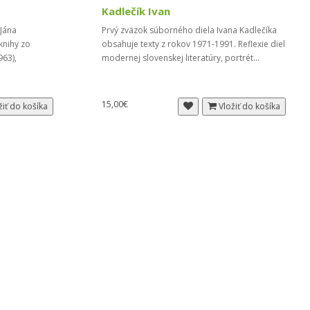
Kadlečík Ivan
Jána
Prvý zväzok súborného diela Ivana Kadlečíka
knihy zo
obsahuje texty z rokov 1971-1991. Reflexie diel
963),
modernej slovenskej literatúry, portrét...
15,00€
žiť do košíka
Vložiť do košíka