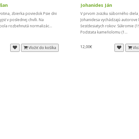
šan
Johanides Ján
otina, zbierka poviedok Psie dni
V prvom zväzku súborného diela 
vyjsť v poslednej chvíli. Na
Johanidesa vychádzajú autorove 
 bola rozbehnutá normalizác...
šesťdesiatych rokov: Súkromie (1
Podstata kameňolomu (1...
12,00€
Vložiť do košíka
Vlo