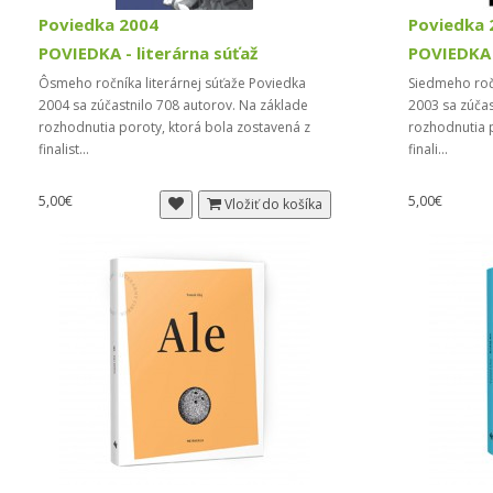
Poviedka 2004
Poviedka 
POVIEDKA - literárna súťaž
POVIEDKA -
Ôsmeho ročníka literárnej súťaže Poviedka
Siedmeho ročn
2004 sa zúčastnilo 708 autorov. Na základe
2003 sa zúčas
rozhodnutia poroty, ktorá bola zostavená z
rozhodnutia p
finalist...
finali...
5,00€
5,00€
Vložiť do košíka