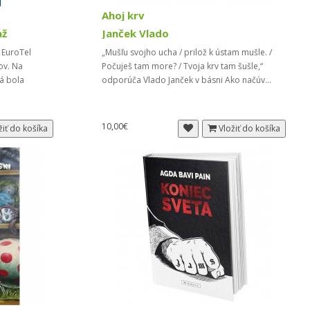
Ahoj krv
až
Janček Vlado
e EuroTel
„Mušľu svojho ucha / prilož k ústam mušle. /
ov. Na
Počuješ tam more? / Tvoja krv tam šušle,“
á bola
odporúča Vlado Janček v básni Ako načúv...
10,00€
žiť do košíka
Vložiť do košíka