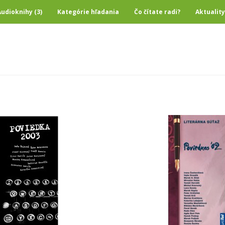
Audioknihy (3)
Kategórie hľadania
Čo čítate radi?
Aktuality