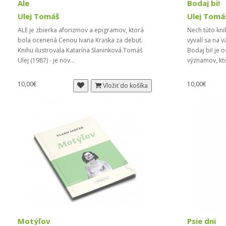
Ale
Bodaj bi!
Ulej Tomáš
Ulej Tomá
ALE je zbierka aforizmov a epigramov, ktorá
Nech túto kni
bola ocenená Cenou Ivana Kraska za debut.
vyvalí sa na v
Knihu ilustrovala Katarína Slaninková.Tomáš
Bodaj bi! je o
Ulej (1987) - je nov...
významov, kto
10,00€
10,00€
Vložiť do košíka
Motýľov
Psie dni