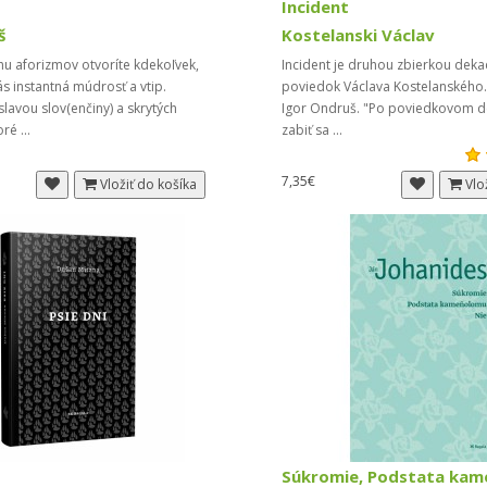
Incident
š
Kostelanski Václav
hu aforizmov otvoríte kdekoľvek,
​Incident je druhou zbierkou dek
ás instantná múdrosť a vtip.
poviedok Václava Kostelanského. 
slavou slov(enčiny) a skrytých
Igor Ondruš. "Po poviedkovom d
ré ...
zabiť sa ...
7,35€
Vložiť do košíka
Vlo