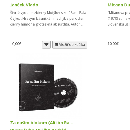
Janček Vlado
Mitana Du
Štvrté vydanie zbierky Motýľov s kolážami Pala
"Mitanova prv
Čejku. „Hravým básničkám nechýba paródia,
(1970) stihla 
čierny humor a groteskná absurdita. Autor ...
Slovensku už
10,00€
10,00€
Vložiť do košíka
Za naším blokom (Ali ibn Rachid a iné texty)