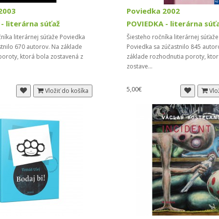
2003
Poviedka 2002
 literárna súťaž
POVIEDKA - literárna súť
íka literárnej súťaže Poviedka
Šiesteho ročníka literárnej súťaž
tnilo 670 autorov. Na základe
Poviedka sa zúčastnilo 845 autor
oroty, ktorá bola zostavená z
základe rozhodnutia poroty, ktor
zostave...
5,00€
Vložiť do košíka
Vlo