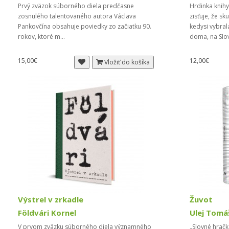
Prvý zväzok súborného diela predčasne
Hrdinka knihy
zosnulého talentovaného autora Václava
zisťuje, že sk
Pankovčína obsahuje poviedky zo začiatku 90.
kedysi vybral
rokov, ktoré m...
doma, na Slov
15,00€
12,00€
Vložiť do košíka
Výstrel v zrkadle
Žuvot
Földvári Kornel
Ulej Tomá
V prvom zväzku súborného diela významného
„Slovné hračk