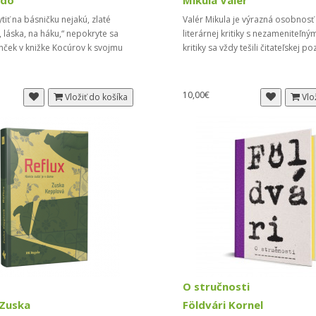
ado
Mikula Valér
tiť na básničku nejakú, zlaté
Valér Mikula je výrazná osobnosť
 láska, na háku,“ nepokryte sa
literárnej kritiky s nezameniteľný
anček v knižke Kocúrov k svojmu
kritiky sa vždy tešili čitateľskej p
10,00€
Vložiť do košíka
Vlo
O stručnosti
 Zuska
Földvári Kornel