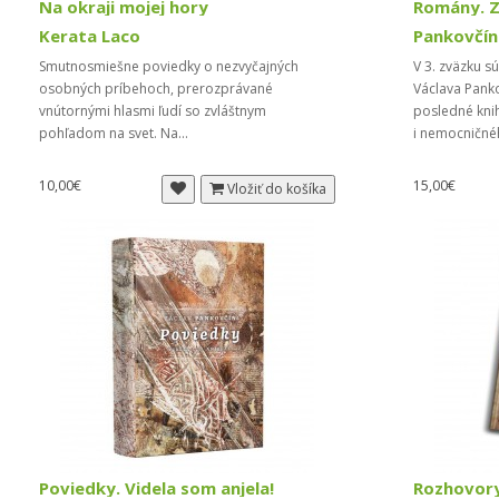
Na okraji mojej hory
Kerata Laco
Pankovčín
Smutnosmiešne poviedky o nezvyčajných
V 3. zväzku 
osobných príbehoch, prerozprávané
Václava Pank
vnútornými hlasmi ľudí so zvláštnym
posledné kni
pohľadom na svet. Na...
i nemocničné
10,00€
15,00€
Vložiť do košíka
Poviedky. Videla som anjela!