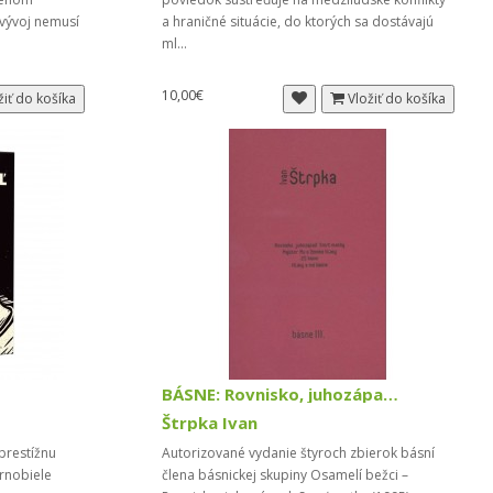
 vývoj nemusí
a hraničné situácie, do ktorých sa dostávajú
ml...
10,00€
žiť do košíka
Vložiť do košíka
BÁSNE: Rovnisko, juhozápad. Smrť matky / Majster...
Štrpka Ivan
 prestížnu
Autorizované vydanie štyroch zbierok básní
ernobiele
člena básnickej skupiny Osamelí bežci –