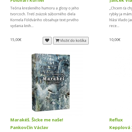
Földvári Kornel
Janček Vl
Teória kresleného humoru a glosy o jeho
„Chcem ťa chy
tvorcoch. Tretí zväzok súborného diela
rybky ja mám,
Kornela Földváriho obsahuje text prvého
hlási Vlado J
vydania knih...
rece...
15,00€
10,00€
Vložiť do košíka
Marakéš. Šicke me naše!
Reflux
Pankovčín Václav
Kepplová