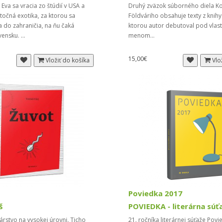
 Eva sa vracia zo štúdií v USA a
Druhý zväzok súborného diela K
utočná exotika, za ktorou sa
Földváriho obsahuje texty z knihy
a do zahraničia, na ňu čaká
ktorou autor debutoval pod vlas
ensku. ...
menom...
15,00€
Vložiť do košíka
Vlo
Poviedka 2017
š
POVIEDKA - literárna súť
árstvo na vysokej úrovni. Ticho
21. ročníka literárnej súťaže Pov