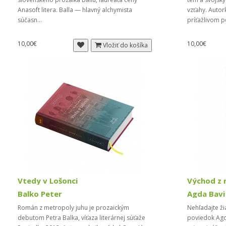
Anasoft litera. Balla — hlavný alchymista
vzťahy. Autor
súčasn...
príťažlivom 
10,00€
10,00€
Vložiť do košíka
Vtedy v Lošonci
Východ z 
Balko Peter
Agda Bavi
Román z metropoly juhu je prozaickým
Nehľadajte ž
debutom Petra Balka, víťaza literárnej súťaže
poviedok Agd