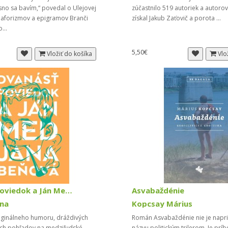
sno sa bavím,“ povedal o Ulejovej
zúčastnilo 519 autoriek a autoro
e aforizmov a epigramov Branči
získal Jakub Zaťovič a porota ...
o...
5,50€
Vložiť do košíka
Vlo
Dvanásť poviedok a Ján Med (2003, vypredané)
Asvabaždénie
na
Kopcsay Márius
riginálneho humoru, dráždivých
Román Asvabaždénie nie je napr
ých pohľadov na medziľudské
názvu politickým trilerom. Je pr