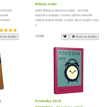
Mikula Valér
a Kornela
Valér Mikula je literárny vedec - teoretik,
kované
historik a esejista. V tomto výbere nemohli
izovaním
chýbať známe štúdie a eseje, ktoré svojho času
v...
10,00€
žiť do košíka
Vložiť do košíka
)
Poviedka 2018