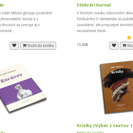
ér
Földvári Kornel
ik Valér Mikula glosuje posledné
V štvrtom zväzku súborného diel
slovenského života a v
Földváriho O detektívke sú publi
zhovore sa zveruje aj s
zasvätené, ale prepiatym teoret
omienk...
nezaťažené štúdi...
15,00€
Vložiť do košíka
Vlo
Kritiky (Výber z textov 1