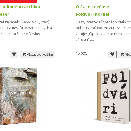
 rodinného archívu
O čase i nečase
Peter
Földvári Kornel
ef Pišťanek (1899-1971), starý
Šiesty zväzok súborného diela pr
čašník a neskôr, v päťdesiatych a
publicistickú tvorbu autora. "Korn
 rokoch krčmár v Devínskej
varuje: „Opakovanie je matkou mú
zároveň a...
15,00€
Vložiť do košíka
Vlo