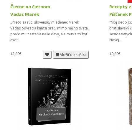
Čierne na čiernom
Recepty z
Vadas Marek
Pišťanek 
„Prečo sa rúči slovenský mládenec Marek
"Môj dedo Joz
Vadas odvracia kamsi preč, mimo nášho sveta,
bratislavský 
prečo mu nestačia naše devy, ale musia to byť
šesťdesiatych
exoti...
Novej...
12,00€
10,00€
Vložiť do košíka