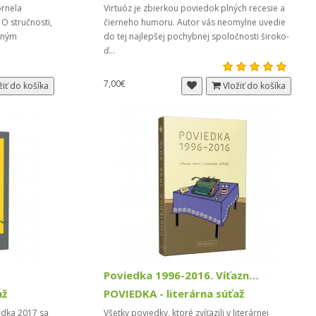
ornela
Virtuóz je zbierkou poviedok plných recesie a
 O stručnosti,
čierneho humoru. Autor vás neomylne uvedie
tným
do tej najlepšej pochybnej spoločnosti široko-
ď...
7,00€
žiť do košíka
Vložiť do košíka
Poviedka 1996-2016. Víťazné texty
až
POVIEDKA - literárna súťaž
iedka 2017 sa
Všetky poviedky, ktoré zvíťazili v literárnej