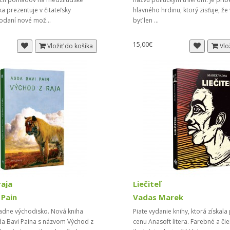
ka prezentuje v čitateľsky
hlavného hrdinu, ktorý zisťuje, že
podaní nové mož...
byť len ...
15,00€
Vložiť do košíka
Vlo
raja
Liečiteľ
 Pain
Vadas Marek
iadne východisko. Nová kniha
Piate vydanie knihy, ktorá získala
a Bavi Paina s názvom Východ z
cenu Anasoft litera. Farebné a či