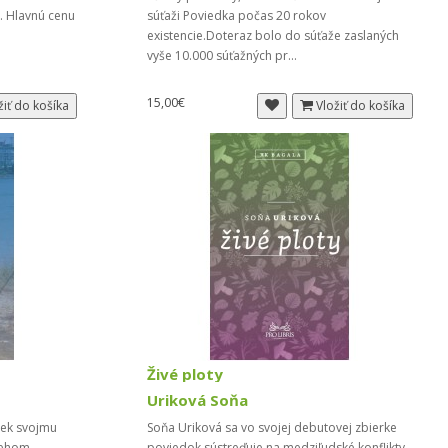
v. Hlavnú cenu
súťaži Poviedka počas 20 rokov
existencie.Doteraz bolo do súťaže zaslaných
vyše 10.000 súťažných pr...
15,00€
žiť do košíka
Vložiť do košíka
Živé ploty
Uriková Soňa
iek svojmu
Soňa Uriková sa vo svojej debutovej zbierke
íbehom
poviedok sústreďuje na medziľudské konflikty