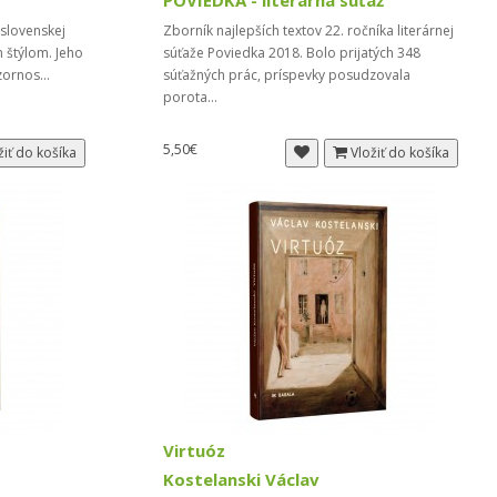
POVIEDKA - literárna súťaž
 slovenskej
Zborník najlepších textov 22. ročníka literárnej
m štýlom. Jeho
súťaže Poviedka 2018. Bolo prijatých 348
ozornos...
súťažných prác, príspevky posudzovala
porota...
5,50€
žiť do košíka
Vložiť do košíka
Virtuóz
Kostelanski Václav