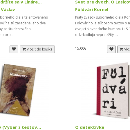
Romány. Zdržíte sa v Linárese?
 Václav
Földvári Kornel
súborného diela talentovaného
Piaty zväzok súborného diela Ko
ovčína sú zaradené jeho dve
Földváriho je súborom textov o 
hy zo študentského
dvojici slovenského humoru L+S. 
ho pro...
odzrkadľujú nepretržitý, ...
15,00€
Vložiť do košíka
Vlo
Rozhovory (Výber z textov 3)
O detektívke