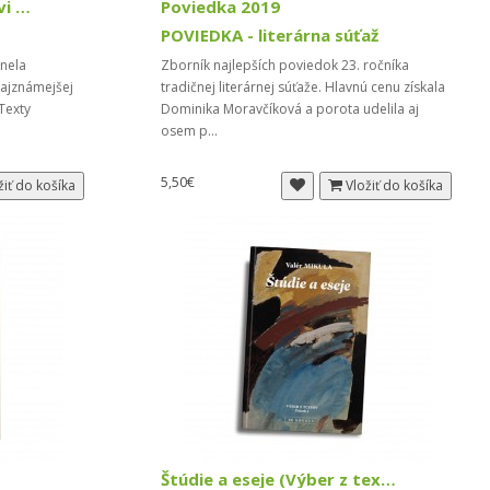
Svet pre dvoch. O Lasicovi a Satinskom
Poviedka 2019
POVIEDKA - literárna súťaž
rnela
Zborník najlepších poviedok 23. ročníka
najznámejšej
tradičnej literárnej súťaže. Hlavnú cenu získala
Texty
Dominika Moravčíková a porota udelila aj
osem p...
5,50€
žiť do košíka
Vložiť do košíka
Štúdie a eseje (Výber z textov 2)