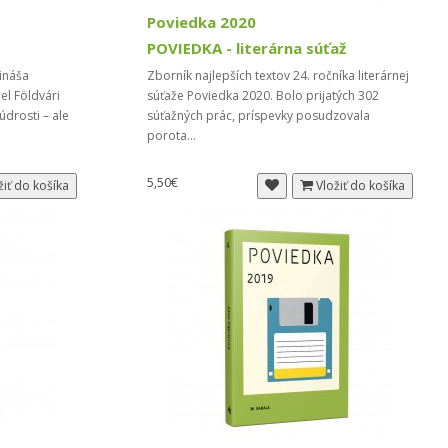
Poviedka 2020
POVIEDKA - literárna súťaž
ináša
Zborník najlepších textov 24. ročníka literárnej
el Földvári
súťaže Poviedka 2020. Bolo prijatých 302
drosti – ale
súťažných prác, príspevky posudzovala
porota...
5,50€
žiť do košíka
Vložiť do košíka