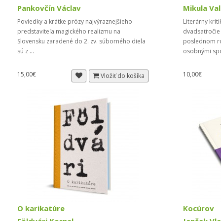
Pankovčín Václav
Mikula Val
Poviedky a krátke prózy najvýraznejšieho
Literárny krit
predstaviteľa magického realizmu na
dvadsaťročie 
Slovensku zaradené do 2. zv. súborného diela
poslednom ro
sú z ...
osobnými sp
15,00€
10,00€
Vložiť do košíka
O karikatúre
Kocúrov