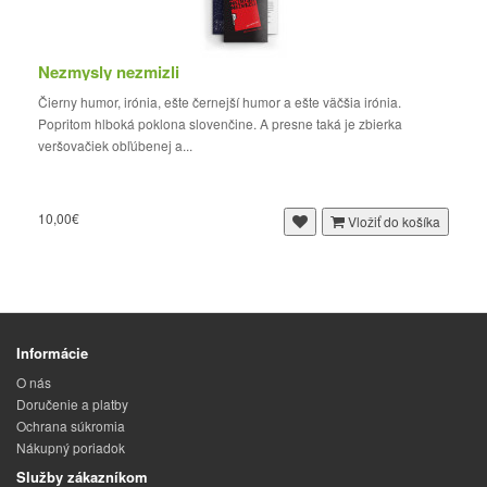
Nezmysly nezmizli
Čierny humor, irónia, ešte černejší humor a ešte väčšia irónia.
Popritom hlboká poklona slovenčine. A presne taká je zbierka
veršovačiek obľúbenej a...
10,00€
Vložiť do košíka
Informácie
O nás
Doručenie a platby
Ochrana súkromia
Nákupný poriadok
Služby zákazníkom