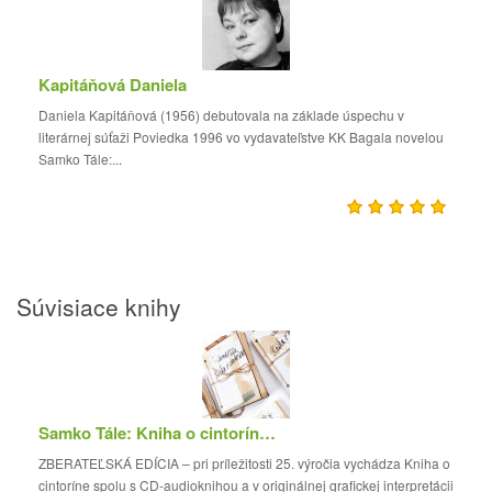
Kapitáňová Daniela
Daniela Kapitáňová (1956) debutovala na základe úspechu v
literárnej súťaži Poviedka 1996 vo vydavateľstve KK Bagala novelou
Samko Tále:...
Súvisiace knihy
Samko Tále: Kniha o cintoríne (zberateľská edíci...
ZBERATEĽSKÁ EDÍCIA – pri príležitosti 25. výročia vychádza Kniha o
cintoríne spolu s CD-audioknihou a v originálnej grafickej interpretácii