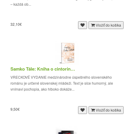
– každá ob...
32,10€
Vložiť do košíka
Samko Tále: Kniha o cintoríne (vreckové vydanie)
VRECKOVÉ VYDANIE medzinárodne úspešného slovenského
románu je určené slovenskej mládeži. Text je síce humorný, ale
vnímaví pochopia, ako hlboko dokáže...
9,50€
Vložiť do košíka