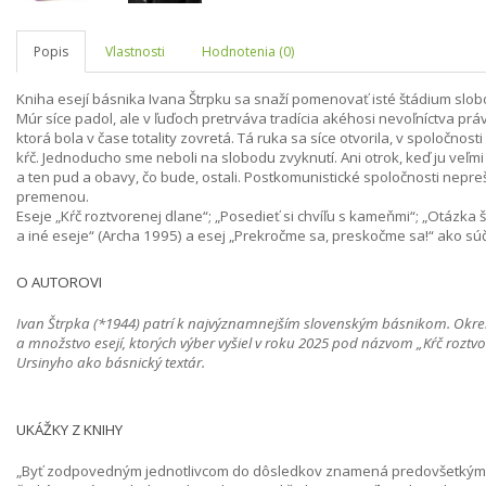
Popis
Vlastnosti
Hodnotenia (0)
Kniha esejí básnika Ivana Štrpku sa snaží pomenovať isté štádium slob
Múr síce padol, ale v ľuďoch pretrváva tradícia akéhosi nevoľníctva práv
ktorá bola v čase totality zovretá. Tá ruka sa síce otvorila, v spoločnost
kŕč. Jednoducho sme neboli na slobodu zvyknutí. Ani otrok, keď ju veľmi
a ten pud a obavy, čo bude, ostali. Postkomunistické spoločnosti nepreš
premenou.
Eseje „Kŕč roztvorenej dlane“; „Posedieť si chvíľu s kameňmi“; „Otázka š
a iné eseje“ (Archa 1995) a esej „Prekročme sa, preskočme sa!“ ako súča
O AUTOROVI
Ivan Štrpka (*1944) patrí k najvýznamnejším slovenským básnikom. Okrem
a množstvo esejí, ktorých výber vyšiel v roku 2025 pod názvom „Kŕč rozt
Ursinyho ako básnický textár.
UKÁŽKY Z KNIHY
„Byť zodpovedným jednotlivcom do dôsledkov znamená predovšetkým b