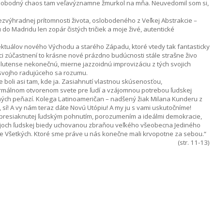
 slobodný chaos tam veľavýznamne žmurkol na mňa. Neuvedomil som si,
ezvýhradnej prítomnosti života, oslobodeného z Veľkej Abstrakcie –
do Madridu len zopár čistých tričiek a moje živé, autentické
lektuálov nového Východu a starého Západu, ktoré vtedy tak fantasticky
etci zúčastnení to krásne nové prázdno budúcnosti stále strašne živo
plutense nekonečnú, mierne jazzoidnú improvizáciu z tých svojich
 svojho radujúceho sa rozumu.
 boli asi tam, kde ja. Zasiahnutí vlastnou skúsenosťou,
rmálnom otvorenom svete pre ľudí a vzájomnou potrebou ľudskej
valitných peňazí. Kolega Latinoameričan – nadšený žiak Milana Kunderu z
 sí! A vy nám teraz dáte Novú Utópiu! A my ju s vami uskutočníme!
le presiaknutej ľudským pohnutím, porozumením a ideálmi demokracie,
slojoch ľudskej biedy uchovanou zbraňou veľkého všeobecna Jediného
 Všetkých. Ktoré sme práve u nás konečne mali krvopotne za sebou.“
(str. 11-13)