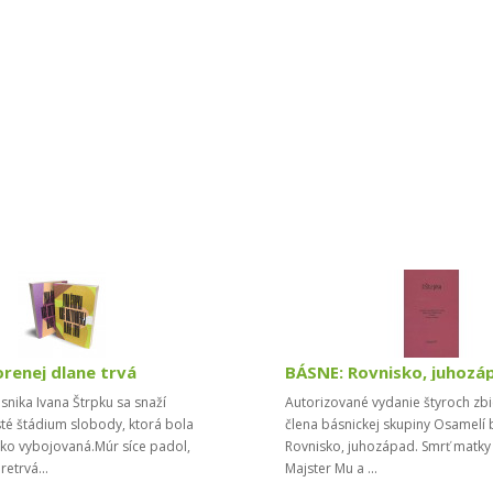
orenej dlane trvá
ásnika Ivana Štrpku sa snaží
Autorizované vydanie štyroch zbi
té štádium slobody, ktorá bola
člena básnickej skupiny Osamelí 
ako vybojovaná.Múr síce padol,
Rovnisko, juhozápad. Smrť matky 
pretrvá...
Majster Mu a ...