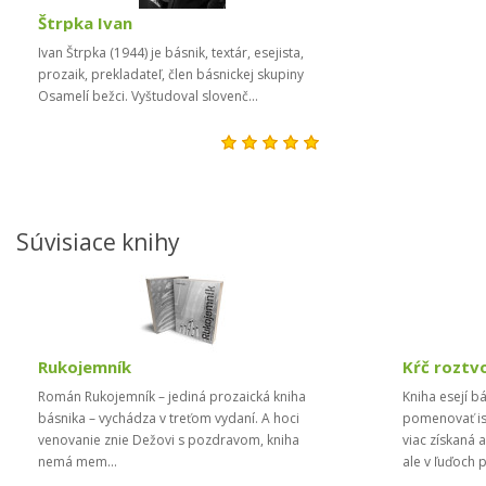
Štrpka Ivan
Ivan Štrpka (1944) je básnik, textár, esejista,
prozaik, prekladateľ, člen básnickej skupiny
Osamelí bežci. Vyštudoval slovenč...
Súvisiace knihy
Rukojemník
Kŕč roztv
Román Rukojemník – jediná prozaická kniha
Kniha esejí b
básnika – vychádza v treťom vydaní. A hoci
pomenovať is
venovanie znie Dežovi s pozdravom, kniha
viac získaná 
nemá mem...
ale v ľuďoch 