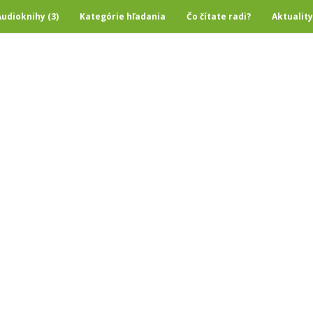
Audioknihy (3)
Kategórie hľadania
Čo čítate radi?
Aktuality