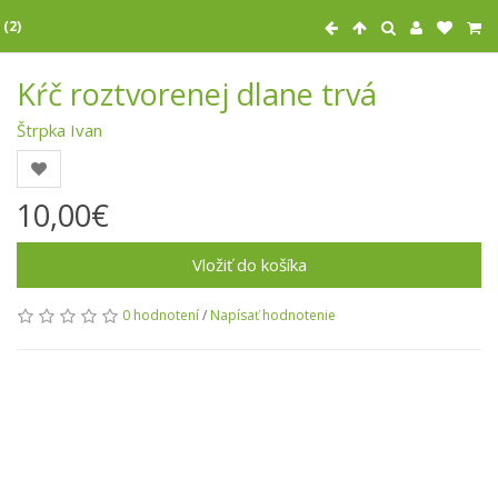
 (2)
Kŕč roztvorenej dlane trvá
Štrpka Ivan
10,00€
Vložiť do košíka
0 hodnotení
/
Napísať hodnotenie