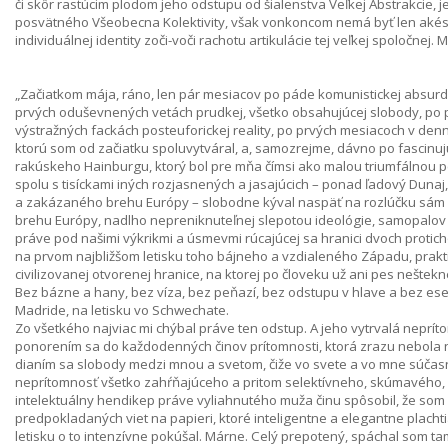
či skôr rastúcim plodom jeho odstupu od šialenstva Veľkej Abstrakcie, 
posvätného Všeobecna Kolektivity, však vonkoncom nemá byť len akés
individuálnej identity zoči-voči rachotu artikulácie tej veľkej spoločnej.
„Začiatkom mája, ráno, len pár mesiacov po páde komunistickej absurdit
prvých oduševnených vetách prudkej, všetko obsahujúcej slobody, po prv
výstražných fackách posteuforickej reality, po prvých mesiacoch v den
ktorú som od začiatku spoluvytváral, a, samozrejme, dávno po fasci
rakúskeho Hainburgu, ktorý bol pre mňa čímsi ako malou triumfálnou p
spolu s tisíckami iných rozjasnených a jasajúcich – ponad ľadový Duna
a zakázaného brehu Európy – slobodne kýval naspäť na rozlúčku sám
brehu Európy, nadlho nepreniknuteľnej slepotou ideológie, samopalov p
práve pod našimi výkrikmi a úsmevmi rúcajúcej sa hranici dvoch proticho
na prvom najbližšom letisku toho bájneho a vzdialeného Západu, prakti
civilizovanej otvorenej hranice, na ktorej po človeku už ani pes neštekn
Bez bázne a hany, bez víza, bez peňazí, bez odstupu v hlave a bez esej
Madride, na letisku vo Schwechate.
Zo všetkého najviac mi chýbal práve ten odstup. A jeho vytrvalá ne
ponorením sa do každodenných činov prítomnosti, ktorá zrazu nebola
dianím sa slobody medzi mnou a svetom, čiže vo svete a vo mne súčasne
neprítomnosť všetko zahŕňajúceho a pritom selektívneho, skúmavého,
intelektuálny hendikep práve vyliahnutého muža činu spôsobil, že som
predpokladaných viet na papieri, ktoré inteligentne a elegantne plach
letisku o to intenzívne pokúšal. Márne. Celý prepotený, spáchal som tam