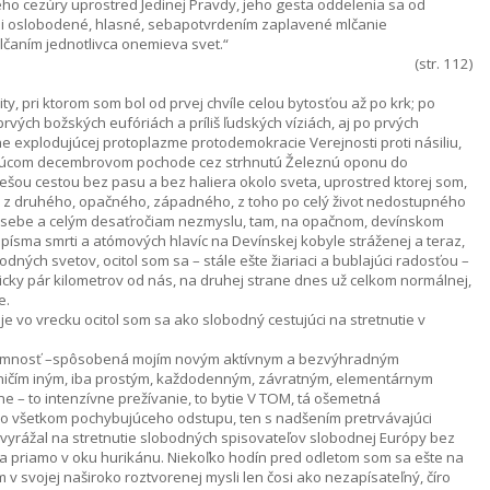
jeho cezúry uprostred Jedinej Pravdy, jeho gesta oddelenia sa od
i oslobodené, hlasné, sebapotvrdením zaplavené mlčanie
 Mlčaním jednotlivca onemieva svet.“
(str. 112)
y, pri ktorom som bol od prvej chvíle celou bytosťou až po krk; po
ých božských eufóriách a príliš ľudských víziách, aj po prvých
ne explodujúcej protoplazme protodemokracie Verejnosti proti násiliu,
nujúcom decembrovom pochode cez strhnutú Železnú oponu do
ešou cestou bez pasu a bez haliera okolo sveta, uprostred ktorej som,
j, z druhého, opačného, západného, z toho po celý život nedostupného
 sebe a celým desaťročiam nezmyslu, tam, na opačnom, devínskom
ísma smrti a atómových hlavíc na Devínskej kobyle stráženej a teraz,
dných svetov, ocitol som sa – stále ešte žiariaci a bublajúci radosťou –
cky pár kilometrov od nás, na druhej strane dnes už celkom normálnej,
e.
e vo vrecku ocitol som sa ako slobodný cestujúci na stretnutie v
prítomnosť –spôsobená mojím novým aktívnym a bezvýhradným
 ničím iným, iba prostým, každodenným, závratným, elementárnym
 – to intenzívne prežívanie, to bytie V TOM, tá ošemetná
 o všetkom pochybujúceho odstupu, ten s nadšením pretrvávajúci
 vyrážal na stretnutie slobodných spisovateľov slobodnej Európy bez
tia priamo v oku hurikánu. Niekoľko hodín pred odletom som sa ešte na
 v svojej naširoko roztvorenej mysli len čosi ako nezapísateľný, číro