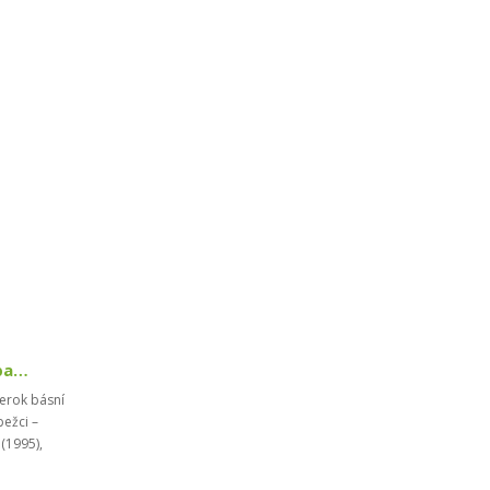
BÁSNE: Rovnisko, juhozápad. Smrť matky / Majster...
erok básní
bežci –
(1995),