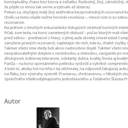
konceptuálny chaos bez konca a začiatku. Radostný, živý, zárodočný,
že pôjde so mnou tak verne a vytrvalo až doteraz.
Potiaci sa, obyčajný malý živý antihrdina bezprostredných rezonancií b
chvíľu sa tomu všade nežne hovorilo revolúcia –, niesol som si so sebou 
rezonancie.
Na jednom z mnohých entuziasticko-šokujúcich stretnutí tvorivých inte
frčali, som teda, na konci zanietených diskusií – počas ktorých mali vš
pred sebou – predniesol z hlavy, v plnej aule skvelej Universidad Com
zaručene pravých rezonancií, zapletajúc do nich, kde-tu, chabé zvyšky
Takmer všetci sme vtedy boli akosi nadosobne dojatí. Takmer všetci sme
neopakovateľnými dotykmi s neslobodou a slobodou, zavýjaním po no
dôstojnosti, kultúrnej tolerancie, solidarity dobra, kvality života aj k
Paríža – na konci spontánneho potlesku vyskočil a vykríkol: comprendo,
A bolo to, akoby bol na mňa v tej stíchnutej, na odpoveď čakajúcej au
na fľaku, bez výstrahy vystrelil. Prastarou, zhrdzavenou, v hlbokých 
Spoločného Všetkoobjímajúceho Jednohlasného a Totálneho Šťastia Pre
Autor