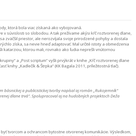
ody, ktorá bola viac získaná ako vybojovaná.
e v súvislosti so slobodou. A tak prežívame akýsi kŕč roztvorenej dlane,
i sa zväčšil priestor, ale nerozvíjala svoje prirodzené pohyby a dostala
 rýchlo získa, sa nevie hneď adaptovať. Mal určité istoty a obmedzenia
li katarziou, ktorou mali, rovnako ako ľudia neprešli vnútornou
krupiny“ a „Post scriptum“ vyšli prvýkrát v knihe „Kŕč roztvorenej dlane
sť knihy „Kadlečík & Štrpka“ (KK Bagala 2011, príležitostná tlač).
 básnickej a publicistickej tvorby napísal aj román „Rukojemník“
vorenej dlane trvá“. Spolupracoval aj na hudobných projektoch Deža
yť tvorcom a ochrancom bytostne otvorenej komunikácie. Výsledkom,