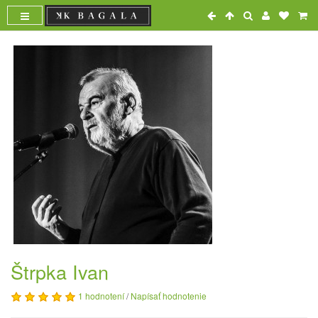
Štrpka Ivan
1 hodnotení
/
Napísať hodnotenie