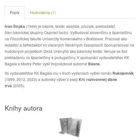
Popis
Hodnotenia (1)
Ivan Štrpka
(1944) je básnik, textár, esejista, prozaik, prekladateľ,
člen básnickej skupiny Osamelí bežci. Vyštudoval slovenčinu a španielčinu
na Filozofickej fakulte Univerzity Komenského v Bratislave. Pracoval ako
redaktor a šéfredaktor vo viacerých literárnych časopisoch Spolupracoval na
hudobných projektoch Deža Ursinyho ako básnický textár. Venuje sa tiež
prekladaniu zo španielčiny a portugalčiny. V spolupráci vydavateľstiev KK
Bagala a Modrý Peter vyšli trojzväzkové súborné
Básne.
Vo vydavateľstve KK Bagala mu v troch vydaniach vyšiel román
Rukojemník
(1999, 2012, 2023) a autorský výber z esejí
Kŕč roztvorenej dlane
trvá
(2025).
Knihy autora