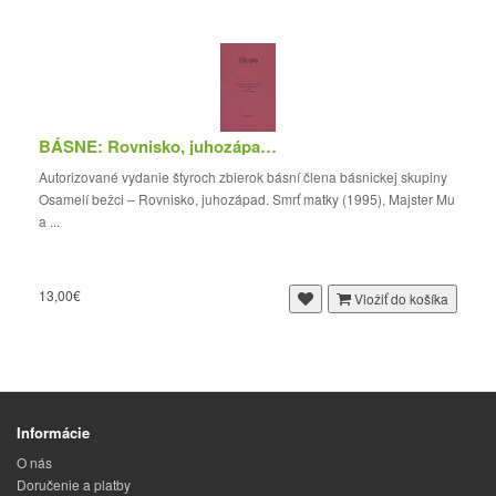
BÁSNE: Rovnisko, juhozápad. Smrť matky / Majster...
Autorizované vydanie štyroch zbierok básní člena básnickej skupiny
Osamelí bežci – Rovnisko, juhozápad. Smrť matky (1995), Majster Mu
a ...
13,00€
Vložiť do košíka
Informácie
O nás
Doručenie a platby