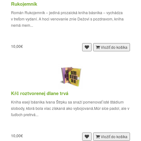
Rukojemník
Román Rukojemník – jediná prozaická kniha básnika – vychádza
v treťom vydaní. A hoci venovanie znie Dežovi s pozdravom, kniha
nemá mem...
10,00€
Vložiť do košíka
Kŕč roztvorenej dlane trvá
Kniha esejí básnika Ivana Štrpku sa snaží pomenovať isté štádium
slobody, ktorá bola viac získaná ako vybojovaná.Múr síce padol, ale v
ľuďoch pretrvá...
10,00€
Vložiť do košíka