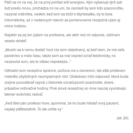
Páči sa mi na nej, že na prvý pohľad srší energiou. Kým vybavuje tých pár
ľudí predo mnou, prichádza mi na um, že zamladi by som túto pracovníčku
nazýval vrátnička, neskôr, keď som sa blížil k štyridsiatke, by to bola
informátorka, až v nedávnych rokoch sa pomenovanie recepčná ujalo aj
mimo hotelov.
Najskôr sa jej len pýtam na profesora, ale skôr než mi odpovie, začínam
veselo drístať:
„Musím sa k nemu dostať, hoci nie som objednaný, aj keď viem, že má veľa
pacientov a málo času, takže som sa mal vopred ozvať telefonicky, no
nezavolal som, ale to vôbec neprekáža...“
Odhadol som recepčnú správne, počúva ma s úsmevom, tak ešte pridávam
niekoľko zbytočných nezmyselných viet. Očakávam milú odpoveď, ktorá bude
zrejme pozostávať najmä z čísloviek označujúcich poschodie, dvere,
prípadne ordinačné hodiny. Prvé slová recepčnej vo mne naozaj vyvolávajú
takmer euforickú radosť.
„Keď išiel pán profesor hore, spomínal, že ho bude hľadať nový pacient,
nejaký päťdesiatnik. To ste určite vy.“
(str. 20)