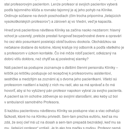
stal profesorovým pacientom. Lenže profesor si svojich pacientov vyberá
podľa tajomného kľúča a rovnako tajomný je aj jeho pohyb na Klinike.
Ordinuje súčasne na dvoch poschodiach (čím trocha pripomína „lietajúcich
vysokoškolských profesorov“) a zároveň aj vo Viedni, veď je kapacita.
Hneď prvá pacientova návšteva Kliniky sa začína naoko nezdarom: hlavný
vchod je uzavretý, pretože prestali fungovať bezpečnostné dvere a opravári
ho cez sklo posunkami posielajú obísť budovu dookola. Obchádzkou sa
nečakane dostane do kotolne, ktorej kraľuje iný odborník a podľa všetkého je
s profesorom v úzkom kontakte. Čo iné môže robiť pacient, odkázaný na
dobrú vôľu doktora, než chytiť sa aj poslednej slamky?
Náš pacient sa postupne zoznamuje s ďalšími členmi personálu Kliniky –
krôčik po krôčiku postupuje od recepčnej k profesorovmu asistentovi,
sestričke a medzitým sa zoznámi aj s dvoma jeho pacientkami. Všetci sú
profesorom nadšení a každý z nich mu radí, ako sa má správať a čo má
hovoriť, aby si ho vytúžený pán profesor napokon vybral za svojho pacienta.
A pacient sa im ochotne zdôveruje so svojimi starosťami, ako keby už bol
v ambulancii samotného Profesora.
S každou pacientovou návštevou Kliniky sa postupne viac a viac odhaľujú
ťažkosti, ktoré ho na Kliniku priviedli. Sem-tam prežíva eufóriu, keď sa mu
zdá, že svoj cieľ má už na dosah a sem-tam prepadá beznádeji, keď mu sa
mu „lietajúci profesor“ vzdiali. Je to ako hra mačky s myšou. Profesor nemá