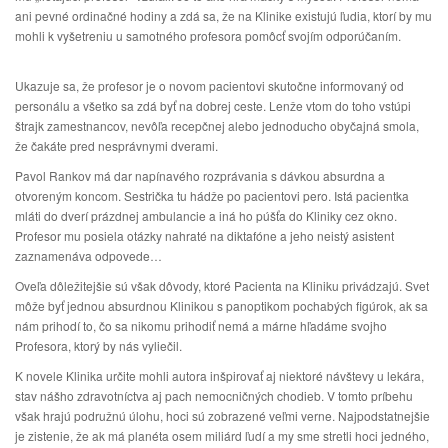
ani pevné ordinačné hodiny a zdá sa, že na Klinike existujú ľudia, ktorí by mu
mohli k vyšetreniu u samotného profesora pomôcť svojím odporúčaním.
Ukazuje sa, že profesor je o novom pacientovi skutočne informovaný od
personálu a všetko sa zdá byť na dobrej ceste. Lenže vtom do toho vstúpi
štrajk zamestnancov, nevôľa recepčnej alebo jednoducho obyčajná smola,
že čakáte pred nesprávnymi dverami.
Pavol Rankov má dar napínavého rozprávania s dávkou absurdna a
otvoreným koncom. Sestrička tu hádže po pacientovi pero. Istá pacientka
mláti do dverí prázdnej ambulancie a iná ho púšťa do Kliniky cez okno.
Profesor mu posiela otázky nahraté na diktafóne a jeho neistý asistent
zaznamenáva odpovede…
Oveľa dôležitejšie sú však dôvody, ktoré Pacienta na Kliniku privádzajú. Svet
môže byť jednou absurdnou Klinikou s panoptikom pochabých figúrok, ak sa
nám prihodí to, čo sa nikomu prihodiť nemá a márne hľadáme svojho
Profesora, ktorý by nás vyliečil.
K novele Klinika určite mohli autora inšpirovať aj niektoré návštevy u lekára,
stav nášho zdravotníctva aj pach nemocničných chodieb. V tomto príbehu
však hrajú podružnú úlohu, hoci sú zobrazené veľmi verne. Najpodstatnejšie
je zistenie, že ak má planéta osem miliárd ľudí a my sme stretli hoci jedného,