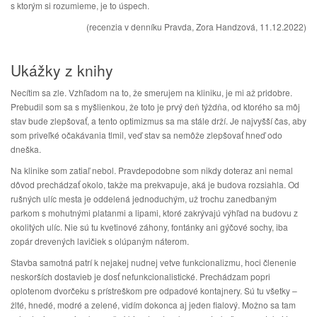
s ktorým si rozumieme, je to úspech.
(recenzia v denníku Pravda, Zora Handzová, 11.12.2022)
Ukážky z knihy
Necítim sa zle. Vzhľadom na to, že smerujem na kliniku, je mi až pridobre.
Prebudil som sa s myšlienkou, že toto je prvý deň týždňa, od ktorého sa môj
stav bude zlepšovať, a tento optimizmus sa ma stále drží. Je najvyšší čas, aby
som priveľké očakávania tlmil, veď stav sa nemôže zlepšovať hneď odo
dneška.
Na klinike som zatiaľ nebol. Pravdepodobne som nikdy doteraz ani nemal
dôvod prechádzať okolo, takže ma prekvapuje, aká je budova rozsiahla. Od
rušných ulíc mesta je oddelená jednoduchým, už trochu zanedbaným
parkom s mohutnými platanmi a lipami, ktoré zakrývajú výhľad na budovu z
okolitých ulíc. Nie sú tu kvetinové záhony, fontánky ani gýčové sochy, iba
zopár drevených lavičiek s olúpaným náterom.
Stavba samotná patrí k nejakej nudnej vetve funkcionalizmu, hoci členenie
neskorších dostavieb je dosť nefunkcionalistické. Prechádzam popri
oplotenom dvorčeku s prístreškom pre odpadové kontajnery. Sú tu všetky –
žlté, hnedé, modré a zelené, vidím dokonca aj jeden fialový. Možno sa tam