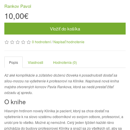
Rankov Pavol
10,00€
Vložiť do košíka
0 hodnotení
/
Napísať hodnotenie
Popis
Vlastnosti
Hodnotenia (0)
Až aké komplikácie a zúfalstvo doženú človeka k posadnutosti dostať sa
silou-mocou na vyšetrenie k profesorovi na Klinike. Napínavá nová kniha
majstra otvorených koncov Pavla Rankova, ktorá sa nedá prestať čítať
odzadu aj spredu.
O knihe
Hlavným hrdinom novely Klinika je pacient, ktorý sa chce dostať na
vyšetrenie k na slovo vzatému odborníkovi vo svojom odbore, profesorovi, a
urobí pre to všetko. Možné aj nemožné. Celý jeden týždeň každé ráno
prichádza do budovy profesorovej Kliniky a snaží sa zo všetkých síl, aby sa