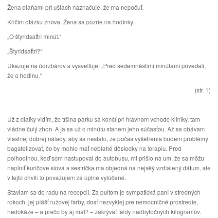
Žena dlaňami pri ušiach naznačuje, že ma nepočuť.
Kričím otázku znova. Žena sa pozrie na hodinky.
„O štyridsaťtri minút.“
„Štyridsaťtri?“
Ukazuje na údržbárov a vysvetľuje: „Pred sedemnástimi minútami povedali,
že o hodinu.“
(str. 1)
Už z diaľky vidím, že tíšina parku sa končí pri hlavnom vchode kliniky, tam
vládne čulý zhon. A ja sa už o minútu stanem jeho súčasťou. Až sa obávam
vlastnej dobrej nálady, aby sa nestalo, že počas vyšetrenia budem problémy
bagatelizovať, čo by mohlo mať neblahé dôsledky na terapiu. Pred
polhodinou, keď som nastupoval do autobusu, mi prišlo na um, že sa môžu
naplniť kuričove slová a sestrička ma objedná na nejaký vzdialený dátum, ale
v tejto chvíli to považujem za úplne vylúčené.
Staviam sa do radu na recepcii. Za pultom je sympatická pani v stredných
rokoch, jej plášť ružovej farby, dosť nezvyklej pre nemocničné prostredie,
nedokáže – a prečo by aj mal? – zakrývať faldy nadbytočných kilogramov.