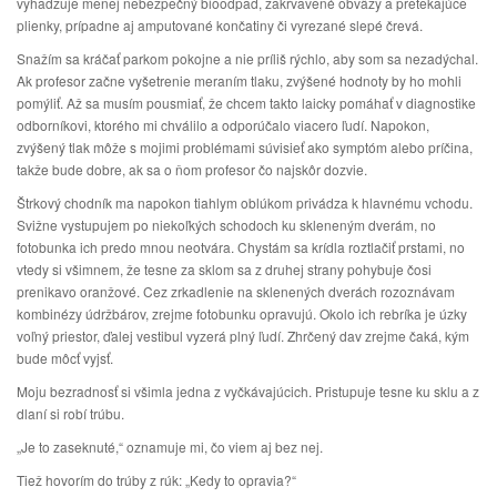
vyhadzuje menej nebezpečný bioodpad, zakrvavené obväzy a pretekajúce
plienky, prípadne aj amputované končatiny či vyrezané slepé črevá.
Snažím sa kráčať parkom pokojne a nie príliš rýchlo, aby som sa nezadýchal.
Ak profesor začne vyšetrenie meraním tlaku, zvýšené hodnoty by ho mohli
pomýliť. Až sa musím pousmiať, že chcem takto laicky pomáhať v diagnostike
odborníkovi, ktorého mi chválilo a odporúčalo viacero ľudí. Napokon,
zvýšený tlak môže s mojimi problémami súvisieť ako symptóm alebo príčina,
takže bude dobre, ak sa o ňom profesor čo najskôr dozvie.
Štrkový chodník ma napokon tiahlym oblúkom privádza k hlavnému vchodu.
Svižne vystupujem po niekoľkých schodoch ku skleneným dverám, no
fotobunka ich predo mnou neotvára. Chystám sa krídla roztlačiť prstami, no
vtedy si všimnem, že tesne za sklom sa z druhej strany pohybuje čosi
prenikavo oranžové. Cez zrkadlenie na sklenených dverách rozoznávam
kombinézy údržbárov, zrejme fotobunku opravujú. Okolo ich rebríka je úzky
voľný priestor, ďalej vestibul vyzerá plný ľudí. Zhrčený dav zrejme čaká, kým
bude môcť vyjsť.
Moju bezradnosť si všimla jedna z vyčkávajúcich. Pristupuje tesne ku sklu a z
dlaní si robí trúbu.
„Je to zaseknuté,“ oznamuje mi, čo viem aj bez nej.
Tiež hovorím do trúby z rúk: „Kedy to opravia?“