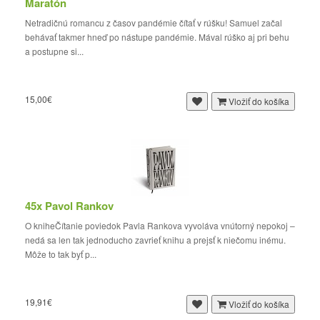
Maratón
Netradičnú romancu z časov pandémie čítať v rúšku! Samuel začal
behávať takmer hneď po nástupe pandémie. Mával rúško aj pri behu
a postupne si...
15,00€
Vložiť do košíka
45x Pavol Rankov
O kniheČítanie poviedok Pavla Rankova vyvoláva vnútorný nepokoj –
nedá sa len tak jednoducho zavrieť knihu a prejsť k niečomu inému.
Môže to tak byť p...
19,91€
Vložiť do košíka