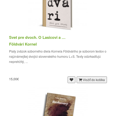
Svet pre dvoch. O Lasicovi a Satinskom
Földvári Kornel
Piaty zväzok súborného diela Kornela Földváriho je súborom textov o
najznámejšej dvojici slovenského humoru L+S. Texty odzrkadľujú
nepretržitý, ...
15,00€
Vložiť do košíka