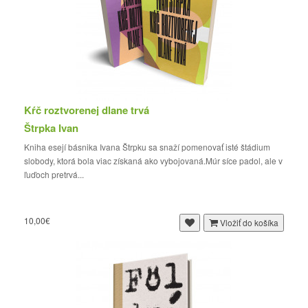
Kŕč roztvorenej dlane trvá
Štrpka Ivan
Kniha esejí básnika Ivana Štrpku sa snaží pomenovať isté štádium
slobody, ktorá bola viac získaná ako vybojovaná.Múr síce padol, ale v
ľuďoch pretrvá...
10,00€
Vložiť do košíka