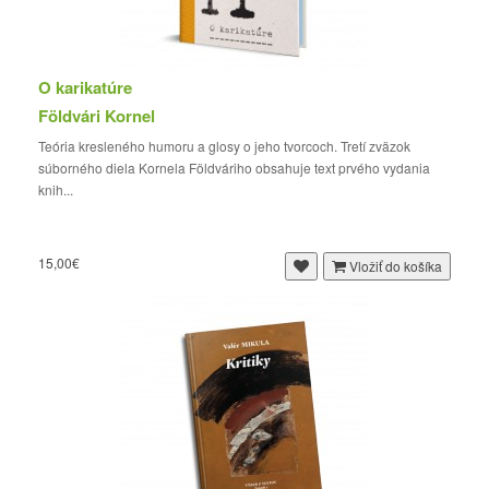
O karikatúre
Földvári Kornel
Teória kresleného humoru a glosy o jeho tvorcoch. Tretí zväzok
súborného diela Kornela Földváriho obsahuje text prvého vydania
knih...
15,00€
Vložiť do košíka