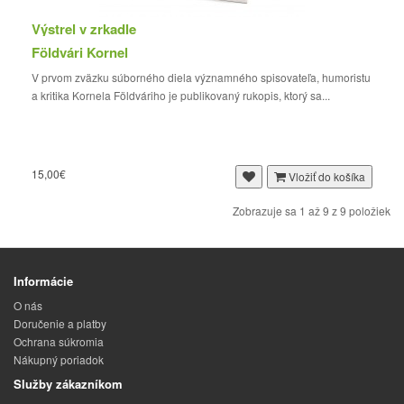
Výstrel v zrkadle
Földvári Kornel
V prvom zväzku súborného diela významného spisovateľa, humoristu
a kritika Kornela Földváriho je publikovaný rukopis, ktorý sa...
15,00€
Vložiť do košíka
Zobrazuje sa 1 až 9 z 9 položiek
Informácie
O nás
Doručenie a platby
Ochrana súkromia
Nákupný poriadok
Služby zákazníkom