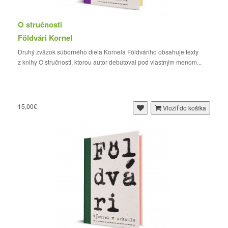
O stručnosti
Földvári Kornel
Druhý zväzok súborného diela Kornela Földváriho obsahuje texty
z knihy O stručnosti, ktorou autor debutoval pod vlastným menom...
15,00€
Vložiť do košíka