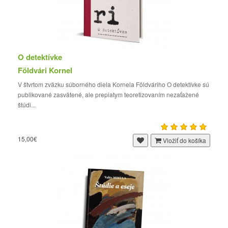
O detektívke
Földvári Kornel
V štvrtom zväzku súborného diela Kornela Földváriho O detektívke sú
publikované zasvätené, ale prepiatym teoretizovaním nezaťažené
štúdi...
15,00€
Vložiť do košíka