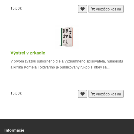
15,00€
Vložiť do košíka
Výstrel v zrkadle
V prvom zväzku súborného diela významného spisovateľa, humoristu
a kritika Kornela Földváriho je publikovaný rukopis, ktorý sa...
15,00€
Vložiť do košíka
Informácie