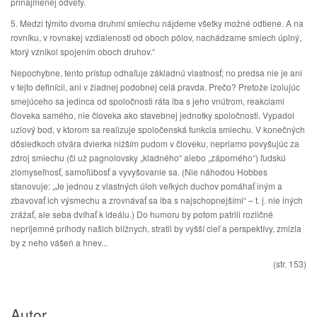
prinajmenej odvety.
5. Medzi týmito dvoma druhmi smiechu nájdeme všetky možné odtiene. A na
rovníku, v rovnakej vzdialenosti od oboch pólov, nachádzame smiech úplný,
ktorý vznikol spojením oboch druhov.“
Nepochybne, tento prístup odhaľuje základnú vlastnosť; no predsa nie je ani
v tejto definícii, ani v žiadnej podobnej celá pravda. Prečo? Pretože izolujúc
smejúceho sa jedinca od spoločnosti ráta iba s jeho vnútrom, reakciami
človeka samého, nie človeka ako stavebnej jednotky spoločnosti. Vypadol
uzlový bod, v ktorom sa realizuje spoločenská funkcia smiechu. V konečných
dôsledkoch otvára dvierka nižším pudom v človeku, nepriamo povyšujúc za
zdroj smiechu (či už pagnolovsky „kladného“ alebo „záporného“) ľudskú
zlomyseľnosť, samoľúbosť a vyvyšovanie sa. (Nie náhodou Hobbes
stanovuje: „Je jednou z vlastných úloh veľkých duchov pomáhať iným a
zbavovať ich výsmechu a zrovnávať sa iba s najschopnejšími“ – t. j. nie iných
zrážať, ale seba dvíhať k ideálu.) Do humoru by potom patrili rozličné
nepríjemné príhody našich blížnych, stratil by vyšší cieľ a perspektívy, zmizla
by z neho vášeň a hnev...
(str. 153)
Autor