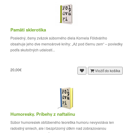
Pamäti sklerotika
Posledný, ôsmy zväzok súborného diela Kornela Földváriho
obsahuje jeho dve memoárové knihy: „Až pod čiernu zem“ – poviedky
podľa skutočných udalostí...
20,00€
Vložiť do košíka
Humoresky. Príbehy z naftalínu
Súbor humoresiek obľúbeného teoretika humoru nevyvoláva len
radostný smiech, ale i bezprizorný úškrn nad zobrazovanou