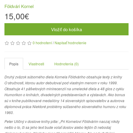
Földvári Kornel
15,00€
Vložiť do košíka
0 hodnotení
/
Napísať hodnotenie
Popis
Vlastnosti
Hodnotenia (0)
Druhý zväzok súborného diela Kornela Földváriho obsahuje texty z knihy
O stručnosti, ktorou autor debutoval pod vlastným menom v roku 1999.
Obsahuje 41 päťvetových minirecenzií na umelecké diela a 48 glos z cyklu
Humorikon o knihách, divadelných predstaveniach a výstavách. Ako bonus
sú v knihe publikované medailóny 14 slovenských spisovateľov a autorova
diplomová práca Niektoré problémy súčasného slovenského humoru z roku
1960.
Peter Uličný v doslove knihy píše: „Pri Kornelovi Földvárim naozaj nikdy
nešlo o to, či sa jeho text bude volať doslov alebo fejtón či nebodaj