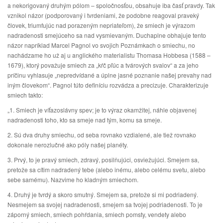
a nekorigovaný druhým pólom – spoločnosťou, obsahuje iba časť pravdy. Tak
vznikol názor (podporovaný i tvrdeniami, že podobne reagoval praveký
človek, triumfujúc nad porazeným nepriateľom), že smiech je výrazom
nadradenosti smejúceho sa nad vysmievaným. Duchaplne obhajuje tento
názor napríklad Marcel Pagnol vo svojich Poznámkach o smiechu, no
nachádzame ho už aj u anglického materialistu Thomasa Hobbesa (1588 –
1679), ktorý považuje smiech za „kŕč pľúc a tvárových svalov“ a za jeho
príčinu vyhlasuje „nepredvídané a úplne jasné poznanie našej prevahy nad
iným človekom“. Pagnol túto definíciu rozvádza a precizuje. Charakterizuje
smiech takto:
„1. Smiech je víťazoslávny spev; je to výraz okamžitej, náhle objavenej
nadradenosti toho, kto sa smeje nad tým, komu sa smeje.
2. Sú dva druhy smiechu, od seba rovnako vzdialené, ale tiež rovnako
dokonale nerozlučné ako póly našej planéty.
3. Prvý, to je pravý smiech, zdravý, posilňujúci, osviežujúci. Smejem sa,
pretože sa cítim nadradený tebe (alebo inému, alebo celému svetu, alebo
sebe samému). Nazvime ho kladným smiechom.
4. Druhý je tvrdý a skoro smutný. Smejem sa, pretože si mi podriadený.
Nesmejem sa svojej nadradenosti, smejem sa tvojej podriadenosti. To je
záporný smiech, smiech pohŕdania, smiech pomsty, vendety alebo