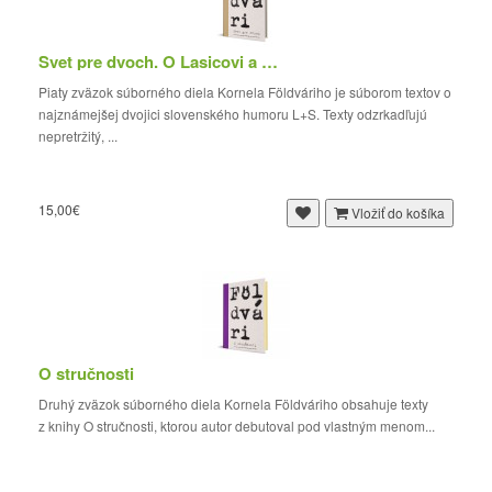
Svet pre dvoch. O Lasicovi a Satinskom
Piaty zväzok súborného diela Kornela Földváriho je súborom textov o
najznámejšej dvojici slovenského humoru L+S. Texty odzrkadľujú
nepretržitý, ...
15,00€
Vložiť do košíka
O stručnosti
Druhý zväzok súborného diela Kornela Földváriho obsahuje texty
z knihy O stručnosti, ktorou autor debutoval pod vlastným menom...