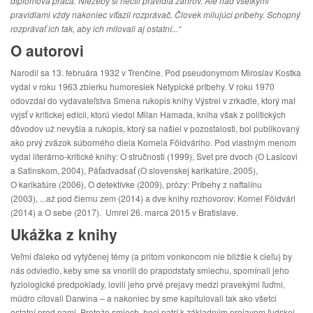
diplomová práca. Niežeby si nectil pravidlá žánrov. Ale nad všetkými
pravidlami vždy nakoniec víťazil rozprávač. Človek milujúci príbehy. Schopný
rozprávať ich tak, aby ich milovali aj ostatní...“
O autorovi
Narodil sa 13. februára 1932 v Trenčíne. Pod pseudonymom Miroslav Kostka
vydal v roku 1963 zbierku humoresiek Netypické príbehy. V roku 1970
odovzdal do vydavateľstva Smena rukopis knihy Výstrel v zrkadle, ktorý mal
vyjsť v kritickej edícii, ktorú viedol Milan Hamada, kniha však z politických
dôvodov už nevyšla a rukopis, ktorý sa našiel v pozostalosti, bol publikovaný
ako prvý zväzok súborného diela Kornela Földváriho. Pod vlastným menom
vydal literárno-kritické knihy: O stručnosti (1999), Svet pre dvoch (O Lasicovi
a Satinskom, 2004), Päťadvadsať (O slovenskej karikatúre, 2005),
O karikatúre (2006), O detektívke (2009), prózy: Príbehy z naftalínu
(2003), ...až pod čiernu zem (2014) a dve knihy rozhovorov: Kornel Földvári
(2014) a O sebe (2017). Umrel 26. marca 2015 v Bratislave.
Ukážka z knihy
Veľmi ďaleko od vytýčenej témy (a pritom vonkoncom nie bližšie k cieľu) by
nás odviedlo, keby sme sa vnorili do prapodstaty smiechu, spomínali jeho
fyziologické predpoklady, lovili jeho prvé prejavy medzi pravekými ľuďmi,
múdro citovali Darwina – a nakoniec by sme kapitulovali tak ako všetci
ostatní pred nami. Pretože smiech, hoci patrí k základným prejavom ľudskej