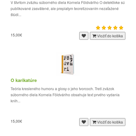
V štvrtom zväzku súborného diela Kornela Földváriho O detektívke sú
publikované zasvätené, ale prepiatym teoretizovaním nezaťažené
štúdi...
15,00€
Vložiť do košíka
O karikatúre
Teória kresleného humoru a glosy o jeho tvorcoch. Tretí zväzok
súborného diela Kornela Földváriho obsahuje text prvého vydania
knih...
15,00€
Vložiť do košíka