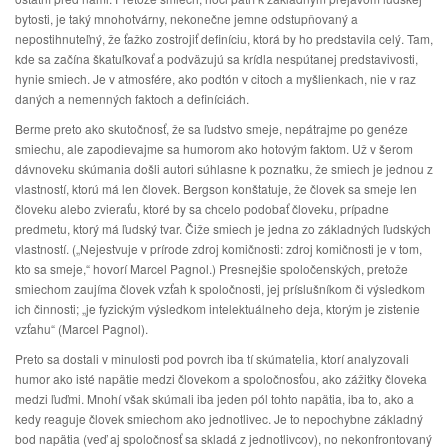
bytosti, je taký mnohotvárny, nekonečne jemne odstupňovaný a
nepostihnuteľný, že ťažko zostrojiť definíciu, ktorá by ho predstavila celý. Tam,
kde sa začína škatuľkovať a podväzujú sa krídla nespútanej predstavivosti,
hynie smiech. Je v atmosfére, ako podtón v citoch a myšlienkach, nie v raz
daných a nemenných faktoch a definíciách.
Berme preto ako skutočnosť, že sa ľudstvo smeje, nepátrajme po genéze
smiechu, ale zapodievajme sa humorom ako hotovým faktom. Už v šerom
dávnoveku skúmania došli autori súhlasne k poznatku, že smiech je jednou z
vlastností, ktorú má len človek. Bergson konštatuje, že človek sa smeje len
človeku alebo zvieraťu, ktoré by sa chcelo podobať človeku, prípadne
predmetu, ktorý má ľudský tvar. Čiže smiech je jedna zo základných ľudských
vlastností. („Nejestvuje v prírode zdroj komičnosti: zdroj komičnosti je v tom,
kto sa smeje,“ hovorí Marcel Pagnol.) Presnejšie spoločenských, pretože
smiechom zaujíma človek vzťah k spoločnosti, jej príslušníkom či výsledkom
ich činnosti; „je fyzickým výsledkom intelektuálneho deja, ktorým je zistenie
vzťahu“ (Marcel Pagnol).
Preto sa dostali v minulosti pod povrch iba tí skúmatelia, ktorí analyzovali
humor ako isté napätie medzi človekom a spoločnosťou, ako zážitky človeka
medzi ľuďmi. Mnohí však skúmali iba jeden pól tohto napätia, iba to, ako a
kedy reaguje človek smiechom ako jednotlivec. Je to nepochybne základný
bod napätia (veď aj spoločnosť sa skladá z jednotlivcov), no nekonfrontovaný