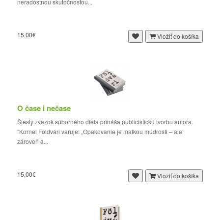
neradostnou skutočnosťou...
15,00€
Vložiť do košíka
O čase i nečase
Šiesty zväzok súborného diela prináša publicistickú tvorbu autora.
"Kornel Földvári varuje: „Opakovanie je matkou múdrosti – ale
zároveň a...
15,00€
Vložiť do košíka