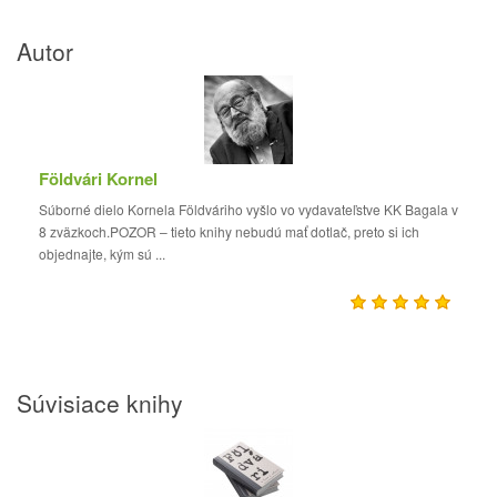
Autor
Földvári Kornel
Súborné dielo Kornela Földváriho vyšlo vo vydavateľstve KK Bagala v
8 zväzkoch.POZOR – tieto knihy nebudú mať dotlač, preto si ich
objednajte, kým sú ...
Súvisiace knihy