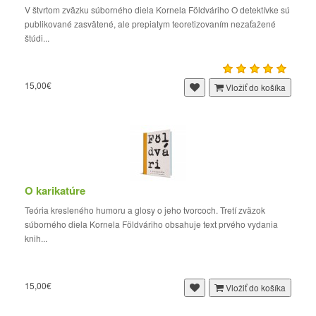
V štvrtom zväzku súborného diela Kornela Földváriho O detektívke sú
publikované zasvätené, ale prepiatym teoretizovaním nezaťažené
štúdi...
15,00€
Vložiť do košíka
O karikatúre
Teória kresleného humoru a glosy o jeho tvorcoch. Tretí zväzok
súborného diela Kornela Földváriho obsahuje text prvého vydania
knih...
15,00€
Vložiť do košíka