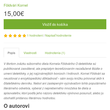
Földvári Kornel
15,00€
Vložiť do košíka
1 hodnotení
/
Napísať hodnotenie
Popis
Vlastnosti
Hodnotenia (1)
V štvrtom zväzku súborného diela Kornela Földváriho O detektívke sú
publikované zasvätené, ale prepiatym teoretizovaním nezaťažené štúdie o
umení detektívky, o jej najznámejších tvorcoch i hrdinoch. Kornel Földvári sa
neusiloval o encyklopedickú dôkladnosť – sám svoju knižku prirovnal skôr k
čitateľskému denníku. Nebol ani zaslepeným vyznávačom tohto populárneho
literárneho odvetvia, vyberal z nepreberného množstva tie diela a
spisovateľov, ktorí podľa jeho názoru detektívku vývinovo posunuli, alebo ju
obohatili pridanou literárnou hodnotou.
O autorovi