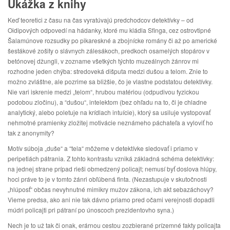
Ukážka z knihy
Keď teoretici z času na čas vyratúvajú predchodcov detektívky – od
Oidipových odpovedí na hádanky, ktoré mu kládla Sfinga, cez ostrovtipné
Šalamúnove rozsudky po pikareskné a zbojnícke romány či až po americké
šestákové zošity o slávnych zálesákoch, predkoch osamelých stopárov v
betónovej džungli, v zozname všetkých týchto muzeálnych žánrov mi
rozhodne jeden chýba: stredoveká dišputa medzi dušou a telom. Znie to
možno zvláštne, ale pozrime sa bližšie, čo je vlastne podstatou detektívky.
Nie vari iskrenie medzi „telom“, hrubou matériou (odpudivou fyzickou
podobou zločinu), a “dušou“, intelektom (bez ohľadu na to, či je chladne
analytický, alebo poletuje na krídlach intuície), ktorý sa usiluje vystopovať
nehmotné pramienky zložitej motivácie neznámeho páchateľa a vyloviť ho
tak z anonymity?
Motív súboja „duše“ a “tela“ môžeme v detektívke sledovať i priamo v
peripetiách pátrania. Z tohto kontrastu vzniká základná schéma detektívky:
na jednej strane prípad rieši obmedzený policajt; nemusí byť doslova hlúpy,
hoci práve to je v tomto žánri obľúbená finta. (Nezastupuje v skutočnosti
„hlúposť“ občas nevyhnutné mimikry mužov zákona, ich akt sebazáchovy?
Vieme predsa, ako ani nie tak dávno priamo pred očami verejnosti dopadli
múdri policajti pri pátraní po únoscoch prezidentovho syna.)
Nech je to už tak či onak, erárnou cestou zozbierané prízemné fakty policajta