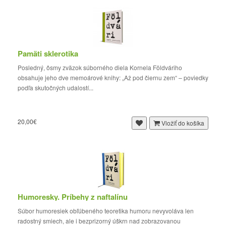
Pamäti sklerotika
Posledný, ôsmy zväzok súborného diela Kornela Földváriho
obsahuje jeho dve memoárové knihy: „Až pod čiernu zem“ – poviedky
podľa skutočných udalostí...
20,00€
Vložiť do košíka
Humoresky. Príbehy z naftalínu
Súbor humoresiek obľúbeného teoretika humoru nevyvoláva len
radostný smiech, ale i bezprizorný úškrn nad zobrazovanou