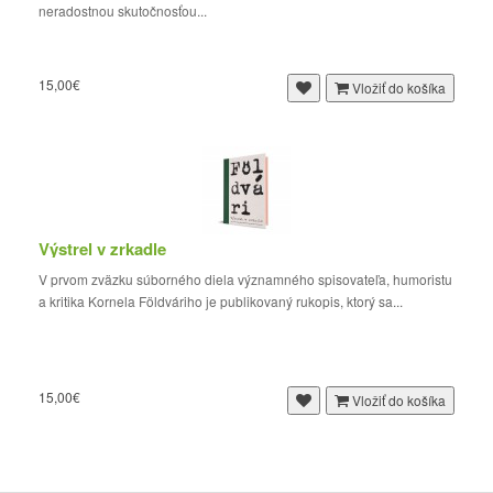
neradostnou skutočnosťou...
15,00€
Vložiť do košíka
Výstrel v zrkadle
V prvom zväzku súborného diela významného spisovateľa, humoristu
a kritika Kornela Földváriho je publikovaný rukopis, ktorý sa...
15,00€
Vložiť do košíka