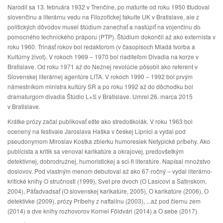
Narodil sa 13. februára 1932 v Trenčíne, po maturite od roku 1950 študoval
slovenčinu a literárnu vedu na Filozofickej fakulte UK v Bratislave, ale z
politických dôvodov musel štúdium zanechať a nastúpiť na vojenčinu do
pomocného technického práporu (PTP). Štúdium dokončil až ako externista v
roku 1960. Trinásť rokov bol redaktorom (v časopisoch Mladá tvorba a
Kultúrny život). V rokoch 1969 – 1970 bol riaditeľom Divadla na korze v
Bratislave. Od roku 1971 až do Nežnej revolúcie pôsobil ako referent v
Slovenskej literárnej agentúre LITA. V rokoch 1990 – 1992 bol prvým
námestníkom ministra kultúry SR a po roku 1992 až do dôchodku bol
dramaturgom divadla Štúdio L+S v Bratislave. Umrel 26. marca 2015
v Bratislave.
Krátke prózy začal publikovať ešte ako stredoškolák. V roku 1963 bol
ocenený na festivale Jaroslava Haška v českej Lipnici a vydal pod
pseudonymom Miroslav Kostka zbierku humoresiek Netypické príbehy. Ako
publicista a kritik sa venoval karikatúre a okrajovej, predovšetkým
detektívnej, dobrodružnej, humoristickej a sci-fi literatúre. Napísal množstvo
doslovov. Pod vlastným menom debutoval až ako 67-ročný – vydal literárno-
kritické knihy O stručnosti (1999), Svet pre dvoch (O Lasicovi a Satinskom,
2004), Päťadvadsať (O slovenskej karikatúre, 2005), O karikatúre (2006), O
detektívke (2009), prózy Príbehy z naftalínu (2003), ...až pod čiernu zem
(2014) a dve knihy rozhovorov Kornel Földvári (2014) a O sebe (2017).