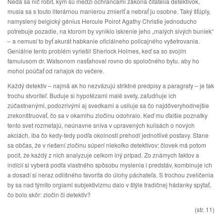
Nedá sa nič robiť, kým sú medzi ochrancami zákona čitatelia detektívok,
musia sa s touto literárnou manierou zmieriť a nebrať ju osobne. Taký šťúply,
namyslený belgický génius Hercule Poirot Agathy Christie jednoducho
potrebuje pozadie, na ktorom by vyniklo iskrenie jeho „malých sivých buniek“
– a nemusí to byť akurát habkanie oficiálneho policajného vyšetrovania.
Geniálne tento problém vyriešil Sherlock Holmes, keď sa so svojím
famulusom dr. Watsonom nasťahoval rovno do spoločného bytu, aby ho
mohol poúčať od raňajok do večere.
Každý detektív – najmä ak ho nezväzujú striktné predpisy a paragrafy – je tak
trochu stvoriteľ. Buduje si hypotézami malé svety, zaľudňuje ich
zúčastnenými, podozrivými aj svedkami a usiluje sa čo najdôveryhodnejšie
zrekonštruovať, čo sa v okamihu zločinu odohralo. Keď mu ďalšie poznatky
tento svet rozmetajú, neúnavne sníva v upravených kulisách o nových
akciách, iba čo kedy-tedy podľa okolností prehodí jednotlivé postavy. Stane
sa občas, že v riešení zločinu súperí niekoľko detektívov; človek má potom
pocit, že každý z nich analyzuje celkom iný prípad. Zo známych faktov a
indícií si vyberá podľa vlastného spôsobu myslenia i predstáv, kombinuje ich
a dosadí si neraz odlišného favorita do úlohy páchateľa. S trochou zveličenia
by sa nad týmito orgiami subjektivizmu dalo v štýle tradičnej hádanky spýtať,
čo bolo skôr: zločin či detektív?
(str. 11)