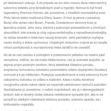
pri dedukovaní zväzujú. A do prípadu sa mu silou-mocou derie nekonvenčný
súkromný detektív, plný fantastických úvah a hypotéz. Nemusí to byť hneď
legendárny Sherlock Holmes, ale, povedzme, z mladších neznesiteľný snob
Philo Vance alebo exaltovaný Ellery Queen, či hoci aj pevne v paradoxy
Božej vôle veriaci otec Brown. Pravda, Chestertonov skromný kňaz je
špeciálny prípad. Jeho viera, totožná s autorovým presvedčením o životných
absurditách, kde pravda je vždy najneuveriteľnejšia a najnedôveryhodnejšia,
ho občas dovedie k riešeniam naozaj bizarným. Jeho páchateľ je zvyčajne
naoko slušný a dobre vychovaný. Ozajstných zloduchov (najmä ak sú navyše
rúhaví pochybovači a neznabohovia) treba obrátiť a nie usvedčiť.
No ak sa nad neúctou k policajtom a preferovaním pátračov na vlastnú päsť
zamyslíme, zistíme, že má oveľa hlbšie korene, než je autorská svojvôľa. Je
akýmsi prvým poistným ventilom, ktorý detektívka čitateľovi ponúka,
svojráznou formuláciou odvekého polemického vzťahu obyčajného človeka k
vrchnosti a k jej inštitúciám. Poskytuje zadosťučinenie a malý súkromný triumf
odbojnému indivíduu vo vzťahu k mašinérii. Kdesi v kútiku ktoréhosi
mozgového závitu máme všetci od nepamäti zakódovanú nechuť k autoritám.
Nachádzame ju, povedzme, v našich rozprávkach, ale aj v staroegyptských
textoch, kde si obratný zlodej získava nefalšované sympatie tým, ako si vie
poradiť so všetkými nástrahami strážcov poriadku, súdneho aparátu, ba i
kráľovského majestátu.