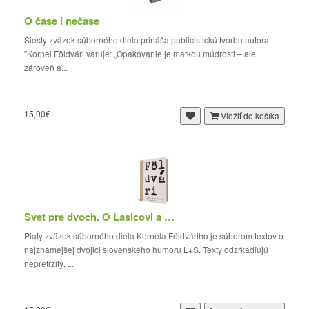
O čase i nečase
Šiesty zväzok súborného diela prináša publicistickú tvorbu autora.
"Kornel Földvári varuje: „Opakovanie je matkou múdrosti – ale
zároveň a...
15,00€
Vložiť do košíka
Svet pre dvoch. O Lasicovi a Satinskom
Piaty zväzok súborného diela Kornela Földváriho je súborom textov o
najznámejšej dvojici slovenského humoru L+S. Texty odzrkadľujú
nepretržitý, ...