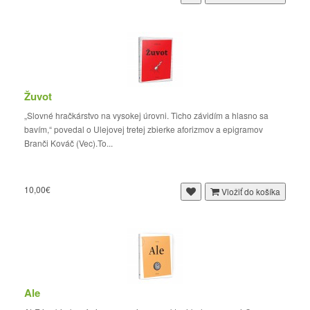
Žuvot
„Slovné hračkárstvo na vysokej úrovni. Ticho závidím a hlasno sa
bavím,“ povedal o Ulejovej tretej zbierke aforizmov a epigramov
Branči Kováč (Vec).To...
10,00€
Vložiť do košíka
Ale