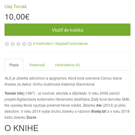
Ulej Tomáš
10,00€
Vložiť do košíka
0 hodnotení
/
Napísať hodnotenie
Popis
Vlastnosti
Hodnotenia (0)
ALE je zbierka aforizmov a epigramov, ktorá bola ocenená Cenou Ivana
Kraska za debut. Knihu ilustrovala Katarína Slaninková.
Tomáš Ulej
(1987) - je novinár, aforista a stĺpčekár. V roku 2006 založil
projekt digitalizácie kultúrneho literárneho dedičstva Zlatý fond denníka SME.
Na vysokej škole vyučuje predmet Nové médiá. Zbierka
Ale
(2012) je jeho
debutom. V roku 2014 vydal druhú zbierku s názvom
Bodaj bi!
a v roku 2018
tretiu zbierku
Žuvot
.
O KNIHE