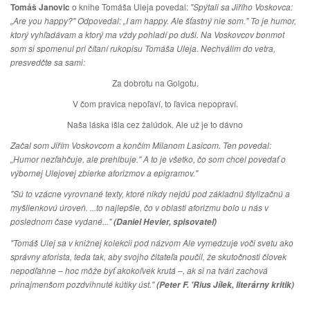
Tomáš Janovic
o knihe Tomáša Uleja povedal:
"Spýtali sa Jiřího Voskovca:
„Are you happy?" Odpovedal: „I am happy. Ale šťastný nie som." To je humor,
ktorý vyhľadávam a ktorý ma vždy pohladí po duši. Na Voskovcov bonmot
som si spomenul pri čítaní rukopisu Tomáša Uleja. Nechválim do vetra,
presvedčte sa sami:
Za dobrotu na Golgotu.
V čom pravica nepoľaví, to ľavica nepopraví.
Naša láska išla cez žalúdok. Ale už je to dávno
Začal som Jiřím Voskovcom a končím Milanom Lasicom. Ten povedal:
„Humor nezľahčuje, ale prehlbuje."
A to je všetko, čo som chcel povedať o
výbornej Ulejovej zbierke aforizmov a epigramov."
"Sú to vzácne vyrovnané texty, ktoré nikdy nejdú pod základnú štylizačnú a
myšlienkovú úroveň. ...to najlepšie, čo v oblasti aforizmu bolo u nás v
poslednom čase vydané..."
(Daniel Hevier, spisovateľ)
"Tomáš Ulej sa v knižnej kolekcii pod názvom Ale vymedzuje voči svetu ako
správny aforista, teda tak, aby svojho čitateľa poučil, že skutočnosti človek
nepodľahne – hoc môže byť akokoľvek krutá –, ak si na tvári zachová
prinajmenšom pozdvihnuté kútiky úst."
(Peter F. 'Rius Jílek, literárny kritik)