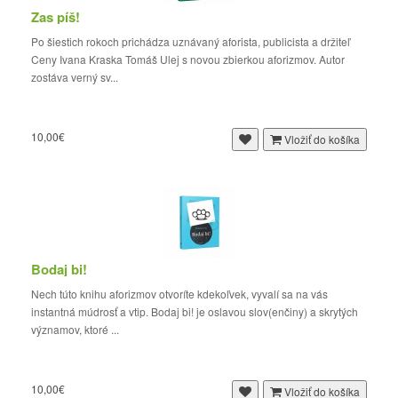
Zas píš!
Po šiestich rokoch prichádza uznávaný aforista, publicista a držiteľ
Ceny Ivana Kraska Tomáš Ulej s novou zbierkou aforizmov. Autor
zostáva verný sv...
10,00€
Vložiť do košíka
Bodaj bi!
Nech túto knihu aforizmov otvoríte kdekoľvek, vyvalí sa na vás
instantná múdrosť a vtip. Bodaj bi! je oslavou slov(enčiny) a skrytých
významov, ktoré ...
10,00€
Vložiť do košíka