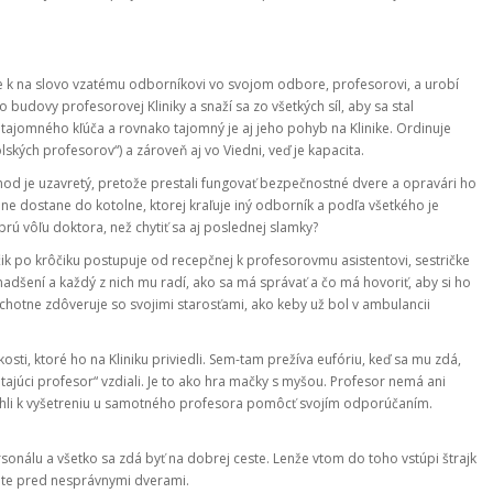
nie k na slovo vzatému odborníkovi vo svojom odbore, profesorovi, a urobí
udovy profesorovej Kliniky a snaží sa zo všetkých síl, aby sa stal
tajomného kľúča a rovnako tajomný je aj jeho pohyb na Klinike. Ordinuje
kých profesorov“) a zároveň aj vo Viedni, veď je kapacita.
od je uzavretý, pretože prestali fungovať bezpečnostné dvere a opravári ho
 dostane do kotolne, ktorej kraľuje iný odborník a podľa všetkého je
ú vôľu doktora, než chytiť sa aj poslednej slamky?
ik po krôčiku postupuje od recepčnej k profesorovmu asistentovi, sestričke
dšení a každý z nich mu radí, ako sa má správať a čo má hovoriť, aby si ho
chotne zdôveruje so svojimi starosťami, ako keby už bol v ambulancii
sti, ktoré ho na Kliniku priviedli. Sem-tam prežíva eufóriu, keď sa mu zdá,
ajúci profesor“ vzdiali. Je to ako hra mačky s myšou. Profesor nemá ani
 mohli k vyšetreniu u samotného profesora pomôcť svojím odporúčaním.
onálu a všetko sa zdá byť na dobrej ceste. Lenže vtom do toho vstúpi štrajk
áte pred nesprávnymi dverami.