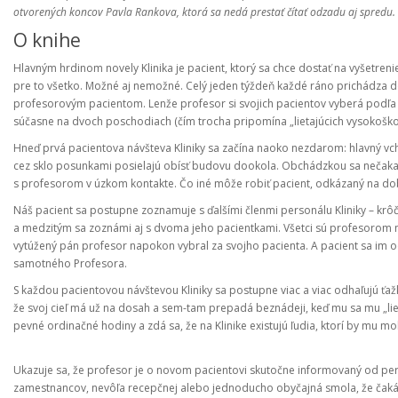
otvorených koncov Pavla Rankova, ktorá sa nedá prestať čítať odzadu aj spredu.
O knihe
Hlavným hrdinom novely Klinika je pacient, ktorý sa chce dostať na vyšetre
pre to všetko. Možné aj nemožné. Celý jeden týždeň každé ráno prichádza do b
profesorovým pacientom. Lenže profesor si svojich pacientov vyberá podľa 
súčasne na dvoch poschodiach (čím trocha pripomína „lietajúcich vysokoškols
Hneď prvá pacientova návšteva Kliniky sa začína naoko nezdarom: hlavný vch
cez sklo posunkami posielajú obísť budovu dookola. Obchádzkou sa nečakane
s profesorom v úzkom kontakte. Čo iné môže robiť pacient, odkázaný na dobr
Náš pacient sa postupne zoznamuje s ďalšími členmi personálu Kliniky – krôč
a medzitým sa zoznámi aj s dvoma jeho pacientkami. Všetci sú profesorom na
vytúžený pán profesor napokon vybral za svojho pacienta. A pacient sa im o
samotného Profesora.
S každou pacientovou návštevou Kliniky sa postupne viac a viac odhaľujú ťažko
že svoj cieľ má už na dosah a sem-tam prepadá beznádeji, keď mu sa mu „liet
pevné ordinačné hodiny a zdá sa, že na Klinike existujú ľudia, ktorí by mu
Ukazuje sa, že profesor je o novom pacientovi skutočne informovaný od pers
zamestnancov, nevôľa recepčnej alebo jednoducho obyčajná smola, že čak