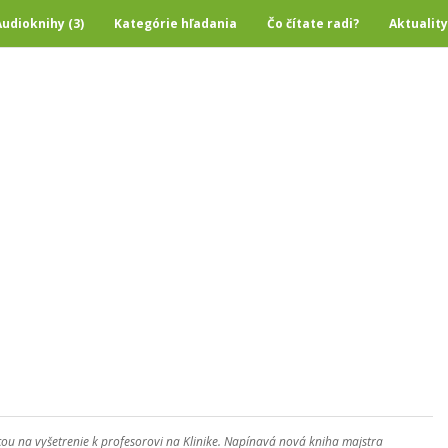
Audioknihy (3)
Kategórie hľadania
Čo čítate radi?
Aktuality
cou na vyšetrenie k profesorovi na Klinike. Napínavá nová kniha majstra