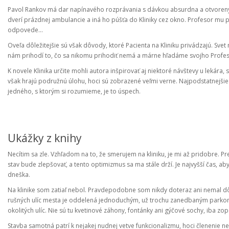
Pavol Rankov má dar napínavého rozprávania s dávkou absurdna a otvoreným
dverí prázdnej ambulancie a iná ho púšťa do Kliniky cez okno. Profesor mu p
odpovede…
Oveľa dôležitejšie sú však dôvody, ktoré Pacienta na Kliniku privádzajú. Sv
nám prihodí to, čo sa nikomu prihodiť nemá a márne hľadáme svojho Profesor
K novele Klinika určite mohli autora inšpirovať aj niektoré návštevy u lekár
však hrajú podružnú úlohu, hoci sú zobrazené veľmi verne. Najpodstatnejšie j
jedného, s ktorým si rozumieme, je to úspech.
Ukážky z knihy
Necítim sa zle. Vzhľadom na to, že smerujem na kliniku, je mi až pridobre. P
stav bude zlepšovať, a tento optimizmus sa ma stále drží. Je najvyšší čas, a
dneška.
Na klinike som zatiaľ nebol. Pravdepodobne som nikdy doteraz ani nemal d
rušných ulíc mesta je oddelená jednoduchým, už trochu zanedbaným parkom 
okolitých ulíc. Nie sú tu kvetinové záhony, fontánky ani gýčové sochy, iba z
Stavba samotná patrí k nejakej nudnej vetve funkcionalizmu, hoci členenie n