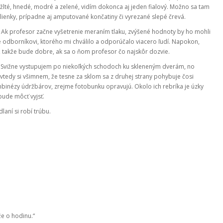
lté, hnedé, modré a zelené, vidím dokonca aj jeden fialový. Možno sa tam
enky, prípadne aj amputované končatiny či vyrezané slepé črevá.
. Ak profesor začne vyšetrenie meraním tlaku, zvýšené hodnoty by ho mohli
 odborníkovi, ktorého mi chválilo a odporúčalo viacero ľudí. Napokon,
 takže bude dobre, ak sa o ňom profesor čo najskôr dozvie.
 Svižne vystupujem po niekoľkých schodoch ku skleneným dverám, no
vtedy si všimnem, že tesne za sklom sa z druhej strany pohybuje čosi
inézy údržbárov, zrejme fotobunku opravujú. Okolo ich rebríka je úzky
 bude môcť vyjsť.
laní si robí trúbu.
e o hodinu.“