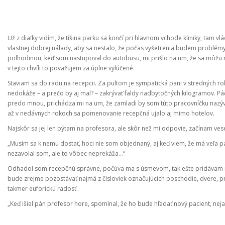
Už z diaľky vidím, že tíšina parku sa končí pri hlavnom vchode kliniky, tam 
vlastnej dobrej nálady, aby sa nestalo, že počas vyšetrenia budem problém
polhodinou, keď som nastupoval do autobusu, mi prišlo na um, že sa môžu na
v tejto chvíli to považujem za úplne vylúčené.
Staviam sa do radu na recepcii. Za pultom je sympatická pani v stredných rok
nedokáže – a prečo by aj mal? – zakrývať faldy nadbytočných kilogramov. Páči
predo mnou, prichádza mi na um, že zamladi by som túto pracovníčku nazýval v
až v nedávnych rokoch sa pomenovanie recepčná ujalo aj mimo hotelov.
Najskôr sa jej len pýtam na profesora, ale skôr než mi odpovie, začínam vese
„Musím sa k nemu dostať, hoci nie som objednaný, aj keď viem, že má veľa p
nezavolal som, ale to vôbec neprekáža...“
Odhadol som recepčnú správne, počúva ma s úsmevom, tak ešte pridávam n
bude zrejme pozostávať najmä z čísloviek označujúcich poschodie, dvere, p
takmer euforickú radosť.
„Keď išiel pán profesor hore, spomínal, že ho bude hľadať nový pacient, nejaký