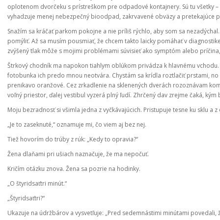
oplotenom dvorčeku s prístreškom pre odpadové kontajnery. Sú tu všetky – ž
vyhadzuje menej nebezpečný bioodpad, zakrvavené obväzy a pretekajúce pli
Snažím sa kráčať parkom pokojne a nie príliš rýchlo, aby som sa nezadýchal
pomýliť. Až sa musím pousmiať, že chcem takto laicky pomáhať v diagnostike
zvýšený tlak môže s mojimi problémami súvisieť ako symptóm alebo príčina,
Štrkový chodník ma napokon tiahlym oblúkom privádza k hlavnému vchodu.
fotobunka ich predo mnou neotvára. Chystám sa krídla roztlačiť prstami, no 
prenikavo oranžové. Cez zrkadlenie na sklenených dverách rozoznávam komb
voľný priestor, ďalej vestibul vyzerá plný ľudí. Zhrčený dav zrejme čaká, kým
Moju bezradnosť si všimla jedna z vyčkávajúcich. Pristupuje tesne ku sklu a z d
„Je to zaseknuté,“ oznamuje mi, čo viem aj bez nej.
Tiež hovorím do trúby z rúk: „Kedy to opravia?“
Žena dlaňami pri ušiach naznačuje, že ma nepočuť.
Kričím otázku znova. Žena sa pozrie na hodinky.
„O štyridsaťtri minút.“
„Štyridsaťtri?“
Ukazuje na údržbárov a vysvetľuje: „Pred sedemnástimi minútami povedali, ž