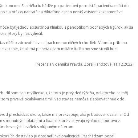
 koncom. Sestrička tu hádže po pacientovi pero. Istá pacientka mláti do
osiela otázky nahraté na diktafóne a jeho neistý asistent zaznamenáva
et môže byť jednou absurdnou Klinikou s panoptikom pochabých figúrok, ak sa
a, ktorý by nás vyliečil.
a, stav nášho zdravotníctva aj pach nemocničných chodieb. V tomto príbehu
e zistenie, že ak má planéta osem miliárd ľudí a my sme stretli hoci
(recenzia v denníku Pravda, Zora Handzová, 11.12.2022)
rebudil som sa s myšlienkou, že toto je prvý deň týždňa, od ktorého sa môj
by som priveľké očakávania tlmil, veď stav sa nemôže zlepšovať hneď odo
ôvod prechádzať okolo, takže ma prekvapuje, aká je budova rozsiahla. Od
s mohutnými platanmi a lipami, ktoré zakrývajú výhľad na budovu z
opár drevených lavičiek s olúpaným náterom.
eskorších dostavieb je dosť nefunkcionalistické. Prechádzam popri