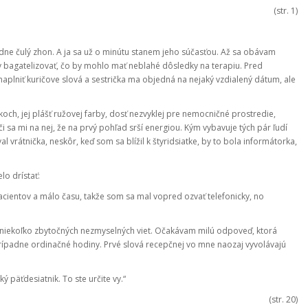
(str. 1)
vládne čulý zhon. A ja sa už o minútu stanem jeho súčasťou. Až sa obávam
y bagatelizovať, čo by mohlo mať neblahé dôsledky na terapiu. Pred
plniť kuričove slová a sestrička ma objedná na nejaký vzdialený dátum, ale
och, jej plášť ružovej farby, dosť nezvyklej pre nemocničné prostredie,
 sa mi na nej, že na prvý pohľad srší energiou. Kým vybavuje tých pár ľudí
rátnička, neskôr, keď som sa blížil k štyridsiatke, by to bola informátorka,
lo drístať:
acientov a málo času, takže som sa mal vopred ozvať telefonicky, no
iekoľko zbytočných nezmyselných viet. Očakávam milú odpoveď, ktorá
rípadne ordinačné hodiny. Prvé slová recepčnej vo mne naozaj vyvolávajú
 päťdesiatnik. To ste určite vy.“
(str. 20)