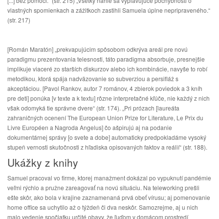
[...] bez pomoci.“ (str. 215) „Všetky náhle sa vyplavujúce pochybnosti o
vlastných spomienkach a zážitkoch zastihli Samuela úplne nepripraveného.“
(str. 217)
[Román Maratón] „prekvapujúcim spôsobom odkrýva areál pre novú
paradigmu prezentovania telesnosti, táto paradigma absorbuje, presnejšie
implikuje viaceré zo starších diskurzov alebo ich kombinácie, navyše to robí
metodikou, ktorá spája nadväzovanie so subverziou a persifláž s
akceptáciou. [Pavol Rankov, autor 7 románov, 4 zbierok poviedok a 3 kníh
pre deti] ponúka [v texte a k textu] rôzne interpretačné kľúče, nie každý z nich
však odomyká tie správne dvere“ (str. 174). „Pri prózach [laureáta
zahraničných ocenení The European Union Prize for Literature, Le Prix du
Livre Européen a Nagroda Angelus] čo ašpirujú aj na podanie
dokumentárnej správy [o svete a dobe] automaticky predpokladáme vysoký
stupeň vernosti skutočnosti z hľadiska opisovaných faktov a reálií“ (str. 188).
Ukážky z knihy
Samuel pracoval vo firme, ktorej manažment dokázal po vypuknutí pandémie
veľmi rýchlo a pružne zareagovať na novú situáciu. Na teleworking prešli
ešte skôr, ako bola v krajine zaznamenaná prvá obeť vírusu; aj pomenovanie
home office sa uchytilo až o týždeň či dva neskôr. Samozrejme, aj u nich
malo vedenie spočiatku určité obavy, že ľuďom v domácom prostredí