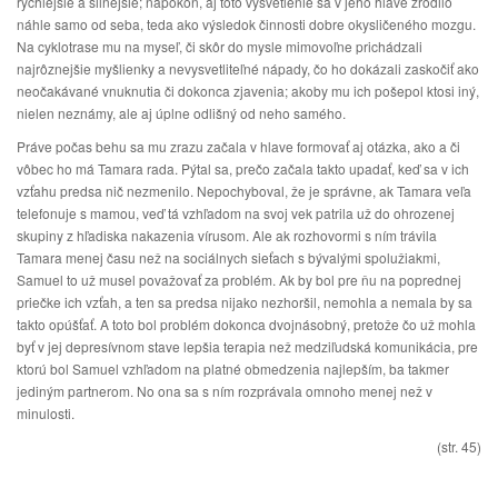
rýchlejšie a silnejšie; napokon, aj toto vysvetlenie sa v jeho hlave zrodilo
náhle samo od seba, teda ako výsledok činnosti dobre okysličeného mozgu.
Na cyklotrase mu na myseľ, či skôr do mysle mimovoľne prichádzali
najrôznejšie myšlienky a nevysvetliteľné nápady, čo ho dokázali zaskočiť ako
neočakávané vnuknutia či dokonca zjavenia; akoby mu ich pošepol ktosi iný,
nielen neznámy, ale aj úplne odlišný od neho samého.
Práve počas behu sa mu zrazu začala v hlave formovať aj otázka, ako a či
vôbec ho má Tamara rada. Pýtal sa, prečo začala takto upadať, keď sa v ich
vzťahu predsa nič nezmenilo. Nepochyboval, že je správne, ak Tamara veľa
telefonuje s mamou, veď tá vzhľadom na svoj vek patrila už do ohrozenej
skupiny z hľadiska nakazenia vírusom. Ale ak rozhovormi s ním trávila
Tamara menej času než na sociálnych sieťach s bývalými spolužiakmi,
Samuel to už musel považovať za problém. Ak by bol pre ňu na poprednej
priečke ich vzťah, a ten sa predsa nijako nezhoršil, nemohla a nemala by sa
takto opúšťať. A toto bol problém dokonca dvojnásobný, pretože čo už mohla
byť v jej depresívnom stave lepšia terapia než medziľudská komunikácia, pre
ktorú bol Samuel vzhľadom na platné obmedzenia najlepším, ba takmer
jediným partnerom. No ona sa s ním rozprávala omnoho menej než v
minulosti.
(str. 45)