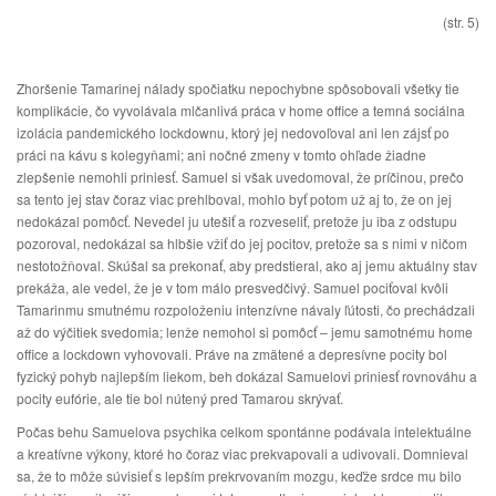
(str. 5)
Zhoršenie Tamarinej nálady spočiatku nepochybne spôsobovali všetky tie
komplikácie, čo vyvolávala mlčanlivá práca v home office a temná sociálna
izolácia pandemického lockdownu, ktorý jej nedovoľoval ani len zájsť po
práci na kávu s kolegyňami; ani nočné zmeny v tomto ohľade žiadne
zlepšenie nemohli priniesť. Samuel si však uvedomoval, že príčinou, prečo
sa tento jej stav čoraz viac prehlboval, mohlo byť potom už aj to, že on jej
nedokázal pomôcť. Nevedel ju utešiť a rozveseliť, pretože ju iba z odstupu
pozoroval, nedokázal sa hlbšie vžiť do jej pocitov, pretože sa s nimi v ničom
nestotožňoval. Skúšal sa prekonať, aby predstieral, ako aj jemu aktuálny stav
prekáža, ale vedel, že je v tom málo presvedčivý. Samuel pociťoval kvôli
Tamarinmu smutnému rozpoloženiu intenzívne návaly ľútosti, čo prechádzali
až do výčitiek svedomia; lenže nemohol si pomôcť – jemu samotnému home
office a lockdown vyhovovali. Práve na zmätené a depresívne pocity bol
fyzický pohyb najlepším liekom, beh dokázal Samuelovi priniesť rovnováhu a
pocity eufórie, ale tie bol nútený pred Tamarou skrývať.
Počas behu Samuelova psychika celkom spontánne podávala intelektuálne
a kreatívne výkony, ktoré ho čoraz viac prekvapovali a udivovali. Domnieval
sa, že to môže súvisieť s lepším prekrvovaním mozgu, keďže srdce mu bilo