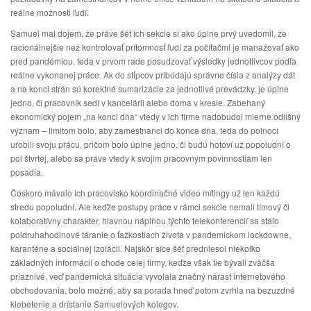
reálne možnosti ľudí.
Samuel mal dojem, že práve šéf ich sekcie si ako úplne prvý uvedomil, že
racionálnejšie než kontrolovať prítomnosť ľudí za počítačmi je manažovať ako
pred pandémiou, teda v prvom rade posudzovať výsledky jednotlivcov podľa
reálne vykonanej práce. Ak do stĺpcov pribúdajú správne čísla z analýzy dát
a na konci strán sú korektné sumarizácie za jednotlivé prevádzky, je úplne
jedno, či pracovník sedí v kancelárii alebo doma v kresle. Zabehaný
ekonomický pojem „na konci dňa“ vtedy v ich firme nadobudol mierne odlišný
význam – limitom bolo, aby zamestnanci do konca dňa, teda do polnoci
urobili svoju prácu, pričom bolo úplne jedno, či budú hotoví už popoludní o
pol štvrtej, alebo sa práve vtedy k svojim pracovným povinnostiam len
posadia.
Čoskoro mávalo ich pracovisko koordinačné video mítingy už len každú
stredu popoludní. Ale keďže postupy práce v rámci sekcie nemali tímový či
kolaboratívny charakter, hlavnou náplňou týchto telekonferencií sa stalo
poldruhahodinové táranie o ťažkostiach života v pandemickom lockdowne,
karanténe a sociálnej izolácii. Najskôr síce šéf predniesol niekoľko
základných informácií o chode celej firmy, keďže však tie bývali zväčša
priaznivé, veď pandemická situácia vyvolala značný nárast internetového
obchodovania, bolo možné, aby sa porada hneď potom zvrhla na bezuzdné
klebetenie a drístanie Samuelových kolegov.