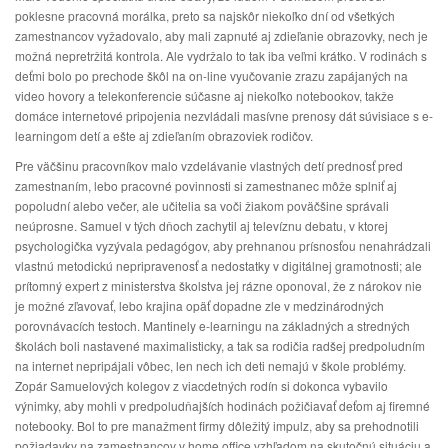
poklesne pracovná morálka, preto sa najskôr niekoľko dní od všetkých
zamestnancov vyžadovalo, aby mali zapnuté aj zdieľanie obrazovky, nech je
možná nepretržitá kontrola. Ale vydržalo to tak iba veľmi krátko. V rodinách s
deťmi bolo po prechode škôl na on-line vyučovanie zrazu zapájaných na
video hovory a telekonferencie súčasne aj niekoľko notebookov, takže
domáce internetové pripojenia nezvládali masívne prenosy dát súvisiace s e-
learningom detí a ešte aj zdieľaním obrazoviek rodičov.
Pre väčšinu pracovníkov malo vzdelávanie vlastných detí prednosť pred
zamestnaním, lebo pracovné povinnosti si zamestnanec môže splniť aj
popoludní alebo večer, ale učitelia sa voči žiakom poväčšine správali
neúprosne. Samuel v tých dňoch zachytil aj televíznu debatu, v ktorej
psychologička vyzývala pedagógov, aby prehnanou prísnosťou nenahrádzali
vlastnú metodickú nepripravenosť a nedostatky v digitálnej gramotnosti; ale
prítomný expert z ministerstva školstva jej rázne oponoval, že z nárokov nie
je možné zľavovať, lebo krajina opäť dopadne zle v medzinárodných
porovnávacích testoch. Mantinely e-learningu na základných a stredných
školách boli nastavené maximalisticky, a tak sa rodičia radšej predpoludním
na internet nepripájali vôbec, len nech ich deti nemajú v škole problémy.
Zopár Samuelových kolegov z viacdetných rodín si dokonca vybavilo
výnimky, aby mohli v predpoludňajších hodinách požičiavať deťom aj firemné
notebooky. Bol to pre manažment firmy dôležitý impulz, aby sa prehodnotili
požiadavky na zamestnancov v home office vzhľadom na skutočnú situáciu a