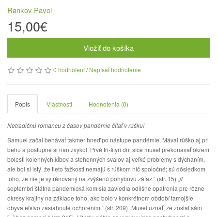
Rankov Pavol
15,00€
Vložiť do košíka
0 hodnotení
/
Napísať hodnotenie
Popis
Vlastnosti
Hodnotenia (0)
Netradičnú romancu z časov pandémie čítať v rúšku!
Samuel začal behávať takmer hneď po nástupe pandémie. Mával rúško aj pri
behu a postupne si naň zvykol. Prvé tri-štyri dni síce musel prekonávať okrem
bolesti kolenných kĺbov a stehenných svalov aj veľké problémy s dýchaním,
ale bol si istý, že tieto ťažkosti nemajú s rúškom nič spoločné; sú dôsledkom
toho, že nie je vytrénovaný na zvýšenú pohybovú záťaž.“ (str. 15) „V
septembri štátna pandemická komisia zaviedla odlišné opatrenia pre rôzne
okresy krajiny na základe toho, ako bolo v konkrétnom období tamojšie
obyvateľstvo zasiahnuté ochorením.“ (str. 209) „Musel uznať, že zostal sám