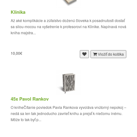
Klinika
Až aké komplikácie a zúfalstvo doženú človeka k posadnutosti dostať
sa silou-mocou na vyšetrenie k profesorovi na Klinike. Napínavá nová
kniha majstra...
10,00€
Vložiť do košíka
45x Pavol Rankov
O kniheČítanie poviedok Pavla Rankova vyvoláva vnútorný nepokoj –
nedá sa len tak jednoducho zavrieť knihu a prejsť k niečomu inému.
Môže to tak byť p...