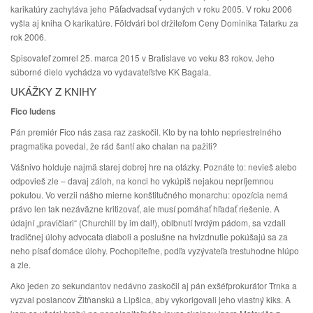
karikatúry zachytáva jeho Päťadvadsať vydaných v roku 2005. V roku 2006
vyšla aj kniha O karikatúre. Földvári bol držiteľom Ceny Dominika Tatarku za
rok 2006.
Spisovateľ zomrel 25. marca 2015 v Bratislave vo veku 83 rokov. Jeho
súborné dielo vychádza vo vydavateľstve KK Bagala.
UKÁŽKY Z KNIHY
Fico ludens
Pán premiér Fico nás zasa raz zaskočil. Kto by na tohto nepriestrelného
pragmatika povedal, že rád šantí ako chalan na pažiti?
Vášnivo holduje najmä starej dobrej hre na otázky. Poznáte to: nevieš alebo
odpovieš zle – davaj záloh, na konci ho vykúpiš nejakou nepríjemnou
pokutou. Vo verzii nášho mierne konštitučného monarchu: opozícia nemá
právo len tak nezáväzne kritizovať, ale musí pomáhať hľadať riešenie. A
údajní „pravičiari“ (Churchill by im dal!), oblbnutí tvrdým pádom, sa vzdali
tradičnej úlohy advocata diaboli a poslušne na hvizdnutie pokúšajú sa za
neho písať domáce úlohy. Pochopiteľne, podľa vyzývateľa trestuhodne hlúpo
a zle.
Ako jeden zo sekundantov nedávno zaskočil aj pán exšéfprokurátor Trnka a
vyzval poslancov Žitňanskú a Lipšica, aby vykorigovali jeho vlastný kiks. A