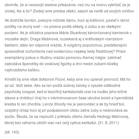
obviníte, že si neosvojil siedme prikázanie, než mu na rovinu vykričať, že je
zlodej. No a čo? Zlodeji sme predsa všetci, aspoň sa nelíši od svojich voličov.
Ak dodržíte bontón, pokojne môžete dámu, hoci aj kráľovnú, poslať v rámci
politiky na druhý svet – no presne podľa etikety, s úctou a so všetkými
poctami. Ak je oficiálna poprava Márie Stuartovej kánonizovaný kamienok v
mozaike dejín, Draga Mašínová, rozsekaná aj s kráľovským manželom
šabľami, stále len odporná vražda. A vulgárny populizmus, predstierajúci
spravodlivé rozhorčenie nad existenciou nejakej Ivety Radičovej? Priam
exemplárny pokus o rituálnu vraždu pomocou čiernej mágie: zaklínač
zabodáva špendlíky do voskovej figúrky a drví medzi zubami kliatby
najhrubšieho kalibru.
Krivdili by sme však doktorovi Ficovi, keby sme mu upierali jemnocit. Má ho
až-až. Voči sebe. Ako sa len podľa súdnej žaloby o vysoké odškodné
psychicky zosypal, keď si bezcitný karikaturista vzal na mušku jeho krčné
stavce a chrbticu! Vraj ho v inkriminovanom čase ukrutne boleli a hyenistická
kresba to len zhoršila. Lenže Shooty nie je jasnovidec a ak by hneď bol,
ozajstný chlap hoci aj pri podpásovom útoku zatne zuby a nedovoláva sa
súcitu. Škoda, že sa nepoučil z príkladu útleho žieňaťa Hedvigy Malinovej,
ktorej bez váhania ublížil viac než celý cyklus karikatúr. (31. 8. 2011)
(str. 143)