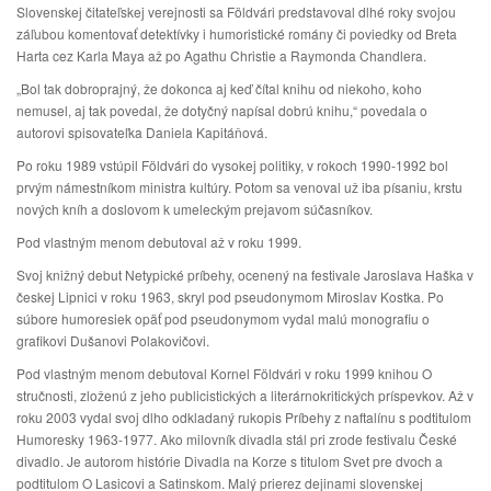
Slovenskej čitateľskej verejnosti sa Földvári predstavoval dlhé roky svojou
záľubou komentovať detektívky i humoristické romány či poviedky od Breta
Harta cez Karla Maya až po Agathu Christie a Raymonda Chandlera.
„Bol tak dobroprajný, že dokonca aj keď čítal knihu od niekoho, koho
nemusel, aj tak povedal, že dotyčný napísal dobrú knihu,“ povedala o
autorovi spisovateľka Daniela Kapitáňová.
Po roku 1989 vstúpil Földvári do vysokej politiky, v rokoch 1990-1992 bol
prvým námestníkom ministra kultúry. Potom sa venoval už iba písaniu, krstu
nových kníh a doslovom k umeleckým prejavom súčasníkov.
Pod vlastným menom debutoval až v roku 1999.
Svoj knižný debut Netypické príbehy, ocenený na festivale Jaroslava Haška v
českej Lipnici v roku 1963, skryl pod pseudonymom Miroslav Kostka. Po
súbore humoresiek opäť pod pseudonymom vydal malú monografiu o
grafikovi Dušanovi Polakovičovi.
Pod vlastným menom debutoval Kornel Földvári v roku 1999 knihou O
stručnosti, zloženú z jeho publicistických a literárnokritických príspevkov. Až v
roku 2003 vydal svoj dlho odkladaný rukopis Príbehy z naftalínu s podtitulom
Humoresky 1963-1977. Ako milovník divadla stál pri zrode festivalu České
divadlo. Je autorom histórie Divadla na Korze s titulom Svet pre dvoch a
podtitulom O Lasicovi a Satinskom. Malý prierez dejinami slovenskej