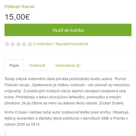
Földvári Kornel
15,00€
Vložiť do košíka
0 hodnotení
/
Napísať hodnotenie
Popis
Vlastnosti
Hodnotenia (0)
Šiesty zväzok súborného diela prináša publicistickú tvorbu autora. "Kornel
Földvári varuje: „Opakovanie je matkou múdrosti – ale zároveň aj macochou
originality.“ Z podobných múdrych viet je akýmsi zázrakom zostavená celá
kniha. Prichádzajú s takou ohurujúcou ľahkosťou, presnosťou a hravým
pôvabom, že jej čítanie sa mení na láskavú školu radosti. (Dušan Dušek)
Knihu O čase i nečase začal autor zostavovať krátko pred smrťou. Obsahuje
fejtóny, komentáre a stĺpčeky, ktoré publikoval v denníkoch SME a Pravda v
rokoch 2005 až 2014.