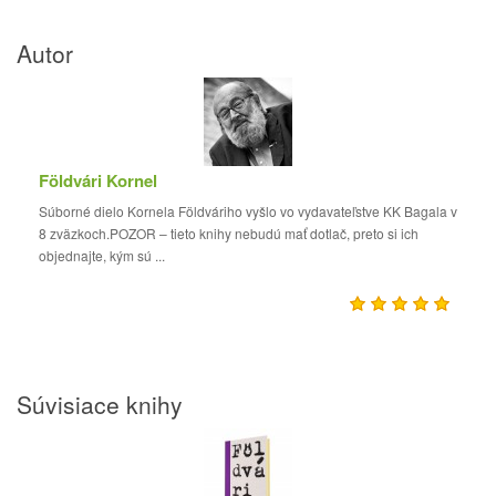
Autor
Földvári Kornel
Súborné dielo Kornela Földváriho vyšlo vo vydavateľstve KK Bagala v
8 zväzkoch.POZOR – tieto knihy nebudú mať dotlač, preto si ich
objednajte, kým sú ...
Súvisiace knihy