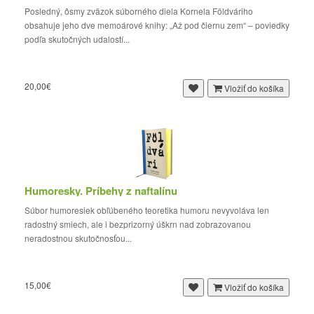
Posledný, ôsmy zväzok súborného diela Kornela Földváriho
obsahuje jeho dve memoárové knihy: „Až pod čiernu zem“ – poviedky
podľa skutočných udalostí...
20,00€
Vložiť do košíka
Humoresky. Príbehy z naftalínu
Súbor humoresiek obľúbeného teoretika humoru nevyvoláva len
radostný smiech, ale i bezprizorný úškrn nad zobrazovanou
neradostnou skutočnosťou...
15,00€
Vložiť do košíka