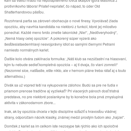
kam sa všetci hrabú na nepolapiteľného lovca skalpov Igora Matoviča z
protivníkovho tábora! Priateľ-nepriateľ, čo nápad, to úder Old
Shatterhandovou päsťou.
Rozohraná partia sa zároveň obohacuje o nové finesy. Vyvolávač žiada
opozíciu, aby navrhla kandidáta na niektorú z funkcií, ktoré jej milostivo
ponechal. Každé meno tvrdo zmetie lakonické „Nie!“, „Nedôveryhodný“,
„Nemá hlasy celej opozície“. A pokorený súper vyzerá ako
šesťdesiatsedemhlavý nesvojprávny idiot so samými čiernymi Petrami
namiesto normálnych kariet.
Ďalšie kolo otvára zaklínacia formulka: „Náš klub sa nezúčastní na hlasovaní,
kým tu nebude sedieť kompletná opozícia – aj tí dvaja, čo vlani zomreli!“
(Nezomrel síce, našťastie, ešte nikto, ale v hernom pláne treba rátať aj s touto
alternatívou.)
Divák sa už vopred teší na vykupovanie zálohov. Budú sa pre ne ľudia v
priamom prenose tradične aj vyzliekať? Pri viacerých pánoch dosť tristná
predstava, no pre niektoré poslankyne by to konečne bola prvá zmysluplná
aktivita v zákonodarnom zbore...
Inak, ak by opozícia chcela v tejto disciplíne súťažiť s hravosťou vládnej
strany, odporúčam nácvik klasiky, známej medzi prostým ľudom ako „hajzel“.
Domček z kariet sa im celkom iste nezosype tak rýchlo ako ich spoločné