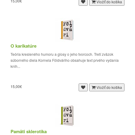
15,00€
Vložiť do košíka
O karikatúre
Teória kresleného humoru a glosy o jeho tvorcoch. Tretí zväzok
súborného diela Kornela Földváriho obsahuje text prvého vydania
knih...
15,00€
Vložiť do košíka
Pamäti sklerotika