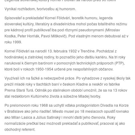
Vynikal rozhľadom, tvorivosťou aj humorom.
Spisovateľ a prekladateľ Kornel Földvári, teoretik humoru, legenda
slovenskej kultúry, literatúry a divadelníctva mohol počas totalitného režimu
pre kádrový profil publikovať iba pod rôznymi pseudonymami (Miroslav
Kostka, Peter Horňák, Pavol Miškovič). Pod vlastným menom debutoval až v
roku 1999.
Kornel Földvári sa narodil 13. februára 1932 v Trenčíne. Pochádzal z
hodinárskej a zlatníckej rodiny, to poznačilo jeho ďalšiu kariéru. Na tri roky
narukoval k čiernym barónom v pomocných technických práporoch (PTP),
ktoré boli v rokoch 1950-1954 určené pre nespoľahlivých občanov.
Využívali ich na ťažké a nebezpečné práce. Po vyhadzove z vysokej školy tak
prežil mladé roky v šachtách baní v českom Kladne a neskôr vo fabrike
Prema Stará Turá. Odmäk po stalinskom období umožnil, že sa na 13 rokov
stal redaktorom Kultúrneho života a súbežne Mladej tvorby.
Po prelomovom roku 1968 sa uchytil vďaka protagonistom Divadla na Korze
v Bratislave ako jeho riaditeľ. Miesto musel po 18 mesiacoch opustiť rovnako
ako Milan Lasica a Július Satinský i mnohí ďalší jeho členovia. Roky
normalizácie prečkal bez možnosti prekladať a publikovať, pracoval aj ako
obchodný referent.