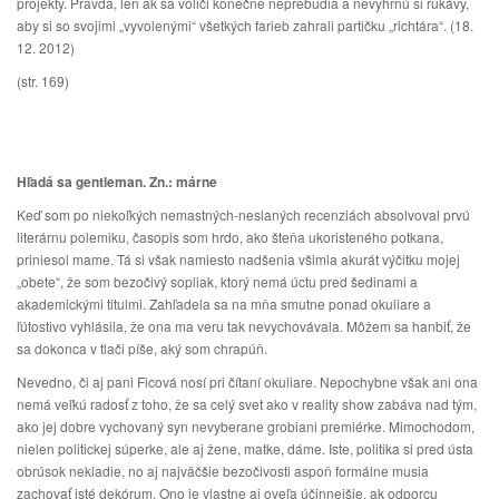
projekty. Pravda, len ak sa voliči konečne neprebudia a nevyhrnú si rukávy,
aby si so svojimi „vyvolenými“ všetkých farieb zahrali partičku „richtára“. (18.
12. 2012)
(str. 169)
Hľadá sa gentleman. Zn.: márne
Keď som po niekoľkých nemastných-neslaných recenziách absolvoval prvú
literárnu polemiku, časopis som hrdo, ako šteňa ukoristeného potkana,
priniesol mame. Tá si však namiesto nadšenia všimla akurát výčitku mojej
„obete“, že som bezočivý sopliak, ktorý nemá úctu pred šedinami a
akademickými titulmi. Zahľadela sa na mňa smutne ponad okuliare a
ľútostivo vyhlásila, že ona ma veru tak nevychovávala. Môžem sa hanbiť, že
sa dokonca v tlači píše, aký som chrapúň.
Nevedno, či aj pani Ficová nosí pri čítaní okuliare. Nepochybne však ani ona
nemá veľkú radosť z toho, že sa celý svet ako v reality show zabáva nad tým,
ako jej dobre vychovaný syn nevyberane grobiani premiérke. Mimochodom,
nielen politickej súperke, ale aj žene, matke, dáme. Iste, politika si pred ústa
obrúsok nekladie, no aj najväčšie bezočivosti aspoň formálne musia
zachovať isté dekórum. Ono je vlastne aj oveľa účinnejšie, ak odporcu