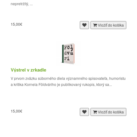
nepretržitý, ...
15,00€
Vložiť do košíka
Výstrel v zrkadle
V prvom zväzku súborného diela významného spisovateľa, humoristu
a kritika Kornela Földváriho je publikovaný rukopis, ktorý sa...
15,00€
Vložiť do košíka