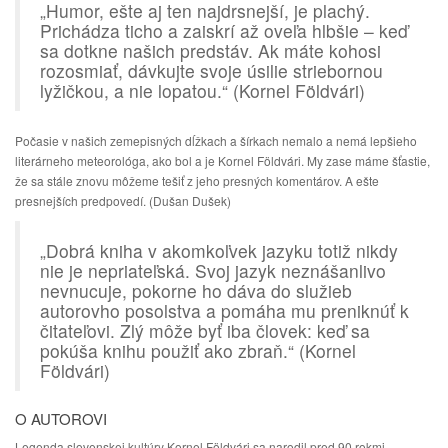
„Humor, ešte aj ten najdrsnejší, je plachý.
Prichádza ticho a zaiskrí až oveľa hlbšie – keď
sa dotkne našich predstáv. Ak máte kohosi
rozosmiať, dávkujte svoje úsilie striebornou
lyžičkou, a nie lopatou.“ (Kornel Földvári)
Počasie v našich zemepisných dĺžkach a šírkach nemalo a nemá lepšieho
literárneho meteorológa, ako bol a je Kornel Földvári. My zase máme šťastie,
že sa stále znovu môžeme tešiť z jeho presných komentárov. A ešte
presnejších predpovedí. (Dušan Dušek)
„Dobrá kniha v akomkoľvek jazyku totiž nikdy
nie je nepriateľská. Svoj jazyk neznášanlivo
nevnucuje, pokorne ho dáva do služieb
autorovho posolstva a pomáha mu preniknúť k
čitateľovi. Zlý môže byť iba človek: keď sa
pokúša knihu použiť ako zbraň.“ (Kornel
Földvári)
O AUTOROVI
Legenda slovenskej kultúry Kornel Földvári sa narodil pred 90 rokmi