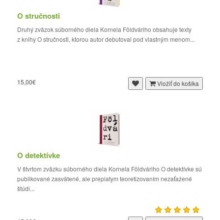
O stručnosti
Druhý zväzok súborného diela Kornela Földváriho obsahuje texty
z knihy O stručnosti, ktorou autor debutoval pod vlastným menom...
15,00€
Vložiť do košíka
O detektívke
V štvrtom zväzku súborného diela Kornela Földváriho O detektívke sú
publikované zasvätené, ale prepiatym teoretizovaním nezaťažené
štúdi...