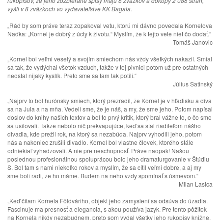
rukopisov, že jeho zozbierané spisy majú 8 zväzkov a dokopy 2 088 strán,
vyšli v 8 zväzkoch vo vydavateľstve KK Bagala.
„Rád by som práve teraz zopakoval vetu, ktorú mi dávno povedala Kornelova
Naďka: „Kornel je dobrý z úcty k životu.“ Myslím, že k tejto vete niet čo dodať.“
Tomáš Janovic
„Kornel bol veľmi veselý a svojím smiechom nás vždy všetkých nakazil. Smial
sa tak, že vydýchal všetok vzduch, takže v tej pivnici potom už pre ostatných
neostal nijaký kyslík. Preto sme sa tam tak potili.“
Július Satinský
„Najprv to bol hurónsky smiech, ktorý prezradil, že Kornel je v hľadisku a díva
sa na Jula a na mňa. Vedeli sme, že je náš, a my, že sme jeho. Potom napísal
doslov do knihy našich textov a bol to prvý kritik, ktorý bral vážne to, o čo sme
sa usilovali. Takže nebolo nič prekvapujúce, keď sa stal riaditeľom nášho
divadla, kde prežil rok, na ktorý sa nezabúda. Najprv vyhodili jeho, potom
nás a nakoniec zrušili divadlo. Kornel bol vlastne človek, ktorého stále
odniekiaľ vyhadzovali. A nie pre neschopnosť. Práve naopak! Našou
poslednou profesionálnou spoluprácou bolo jeho dramaturgovanie v Štúdiu
S. Bol tam s nami niekoľko rokov a myslím, že sa cítil veľmi dobre, a aj my
sme boli radi, že ho máme. Budem na neho vždy spomínať s úsmevom.“
Milan Lasica
„Keď čítam Kornela Földváriho, objekt jeho zamyslení sa odsúva do úzadia.
Fascinuje ma presnosť a elegancia, s akou používa jazyk. Pre tento pôžitok
na Kornela nikdy nezabudnem, preto som vydal všetky jeho rukopisy knižne,