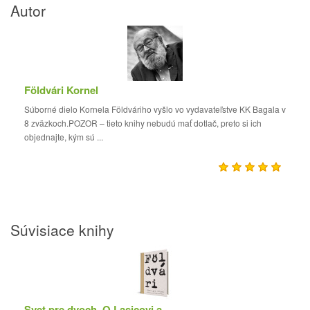
Autor
Földvári Kornel
Súborné dielo Kornela Földváriho vyšlo vo vydavateľstve KK Bagala v
8 zväzkoch.POZOR – tieto knihy nebudú mať dotlač, preto si ich
objednajte, kým sú ...
Súvisiace knihy
Svet pre dvoch. O Lasicovi a Satinskom