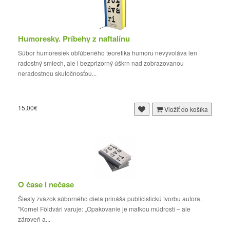
Humoresky. Príbehy z naftalínu
Súbor humoresiek obľúbeného teoretika humoru nevyvoláva len
radostný smiech, ale i bezprizorný úškrn nad zobrazovanou
neradostnou skutočnosťou...
15,00€
Vložiť do košíka
O čase i nečase
Šiesty zväzok súborného diela prináša publicistickú tvorbu autora.
"Kornel Földvári varuje: „Opakovanie je matkou múdrosti – ale
zároveň a...