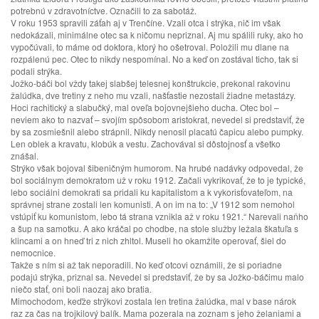
potrebnú v zdravotníctve. Označili to za sabotáž.
V roku 1953 spravili záťah aj v Trenčíne. Vzali otca i strýka, nič im však
nedokázali, minimálne otec sa k ničomu nepriznal. Aj mu spálili ruky, ako ho
vypočúvali, to máme od doktora, ktorý ho ošetroval. Položili mu dlane na
rozpálenú pec. Otec to nikdy nespomínal. No a keď on zostával ticho, tak si
podali strýka.
Jožko-báči bol vždy takej slabšej telesnej konštrukcie, prekonal rakovinu
žalúdka, dve tretiny z neho mu vzali, našťastie nezostali žiadne metastázy.
Hoci rachitický a slabučký, mal oveľa bojovnejšieho ducha. Otec bol –
neviem ako to nazvať – svojím spôsobom aristokrat, nevedel si predstaviť, že
by sa zosmiešnil alebo strápnil. Nikdy nenosil placatú čapicu alebo pumpky.
Len oblek a kravatu, klobúk a vestu. Zachovával si dôstojnosť a všetko
znášal.
Strýko však bojoval šibeničným humorom. Na hrubé nadávky odpovedal, že
bol sociálnym demokratom už v roku 1912. Začali vykrikovať, že to je typické,
lebo sociálni demokrati sa pridali ku kapitalistom a k vykorisťovateľom, na
správnej strane zostali len komunisti. A on im na to: „V 1912 som nemohol
vstúpiť ku komunistom, lebo tá strana vznikla až v roku 1921.“ Narevali naňho
a šup na samotku. A ako kráčal po chodbe, na stole služby ležala škatuľa s
klincami a on hneď tri z nich zhltol. Museli ho okamžite operovať, šiel do
nemocnice.
Takže s ním si až tak neporadili. No keď otcovi oznámili, že si poriadne
podajú strýka, priznal sa. Nevedel si predstaviť, že by sa Jožko-báčimu malo
niečo stať, oni boli naozaj ako bratia.
Mimochodom, keďže strýkovi zostala len tretina žalúdka, mal v base nárok
raz za čas na trojkilový balík. Mama pozerala na zoznam s jeho želaniami a