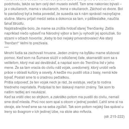
podchodu, takže sa tam celý deň muselo svietiť. Tam sme nakoniec bývali –
ja v okuliaroch, mama v okuliaroch, Irena v okuliaroch. Záchod vo dvore. Bol
to pavlačový byt a treba povedať, že susedia sa k nám správali nezvyčajne
slušne. Mamu prijali medzi seba a dokonca sa tam, v päťdesiatke, naučila
ťahať štrúdľu.
Najstrašnejšie bolo, že mame sa zrútila hrdosť starej Trenčianky. Zašla
napríklad niečo vybaviť na Národný výbor a tam ju vyhodil jej spolužiak. So
slzami v očiach hovorila: „Keby to bol nejaký privandrovalec! Ale starý
Trenčan!“ Veľmi to prežívala.
***
Mnohí ľudia sa zachovali hnusne. Jeden známy na byťáku mame sľuboval
pomoc. Keď som na Šumave slúžil v odlúčenej čate, skamarátil som sa s
veliteľom, ktorý mal asi devätnásť, a napísal som do Trenčína list v jeho
mene. Že sa tam vracia do civilu náš vojak, uvedomelý, ktorý urobil veľa
práce v oblasti kultúry a osvety. A keďže mu pustili otca z basy, nemá kde
bývať. Poslali sme to s úradnou pečiatkou.
Prišla odpoveď, že ten vojak nech je rád, že existuje, veď je to rodina
triedneho nepriateľa. Podpísal to ten láskavý mamin známy. Tak som to
našim radšej ani neukázal.
Keď sa vrátil otec so strýkom, a zakrátko potom ma pustili do civilu, nemali
sme dosť miesta. Prvú noc som spal s otcom v jednej posteli. Ľahli sme si na
okraje, ale hneď sme sa na seba zgúľali. Tak som potom nejaký čas spával u
Ireny so švagrom v ich jedinej izbe, na stole ako mŕtvola.
(str. 215-222)