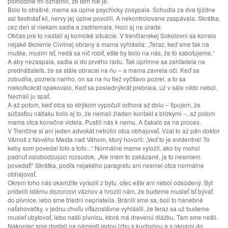
polhodine mi oznámili, že tam nie je.
Bolo to strašné, mama sa úplne psychicky zosypala. Schudla za dva týždne
asi šestnásť kíl, nervy jej úplne povolili. A nekontrolovane zaspávala. Skrátka,
cez deň si niekam sadla a zadriemala. Hoci aj na úrade.
Občas pre to nastali aj komické situácie. V trenčianskej Sokolovni sa konalo
nejaké školenie Civilnej obrany a mama vyhlásila: „Teraz, keď sme tak na
muške, musím ísť, nedá sa nič robiť, ešte by bolo na nás, že to sabotujeme.“
A aby nezaspala, sadla si do prvého radu. Tak úprimne sa zahľadela na
prednášateľa, že sa stále obracal na ňu – a mama zavrela oči. Keď sa
zobudila, pozrela naňho, on sa na ňu tiež vyčítavo pozrel, a to sa
niekoľkokrát opakovalo. Keď sa poslednýkrát prebrala, už v sále nikto nebol.
Nechali ju spať.
A až potom, keď otca so strýkom vypočuli odhora až dolu – tipujem, že
súčasťou nátlaku bolo aj to, že nemali žiaden kontakt s blízkymi –, až potom
mama otca konečne videla. Pustili nás k nemu. A čakalo sa na proces.
V Trenčíne si ani jeden advokát netrúfol otca obhajovať. Vzal to až pán doktor
Vámoš z Nového Mesta nad Váhom, ktorý hovoril: „Veď to je evidentné! To
keby som povedal toto a toto...“ Normálne mame vyložil, ako by mohol
padnúť oslobodzujúci rozsudok. „Ale mám to zakázané, ja to nesmiem
povedať!“ Skrátka, podľa nejakého paragrafu ani nesmel otca normálne
obhajovať.
Okrem toho nás okamžite vyrazili z bytu, otec ešte ani nebol odsúdený. Byt
pridelili istému dozorcovi väzňov a hrozili nám, že budeme musieť ísť bývať
do pivnice, lebo sme triedni nepriatelia. Bránili sme sa, boli to hanebné
naťahovačky, v jednu chvíľu víťazoslávne vyhlásili, že teraz sa už budeme
musieť ubytovať, lebo našli pivnicu, ktorá má drevenú dlážku. Tam sme nešli.
Nakoniec sme dostali na námestí jednu izbu s kuchyňou a s oknami do