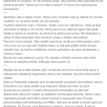
kádrovník mi povedal, že ma nemôže prijať: „My musíme ešte prepúšťať po tej
výmene peňazí!“ Takže som sa vrátil a svojich 74 korún som jednoducho
precestoval.
***
Medzitým otec a strýko zmizli. Vôbec sme nevedeli, kde sú. Mama ich chcela
navštíviť, no na polícii tvrdili, že nič nevedia.
A pritom obidvoch mali v Trenčíne. Vedel o tom len náš Bonzo. Vždy sa totiž
otca držal a všade s ním chodil. Verný pes ho po zatknutí najprv kde-kade
hľadal a rýchlo si uvedomil, že obchod je jediný pevný bod. Šiel teda tam a
čakal. A otca zakaždým ráno doviezli z basy a všetko odovzdával.
Pes sa k nemu pripojil. Otec neskôr spomínal, že Bonzo ležal opretý o jeho
nohu a on mu po celý deň hladkal hlavu. A náš psík prišiel večer domov,
netušili sme, že keď ho hladkáme, svojím spôsobom sa zase stretávame s
otcovou rukou.
Bonzo bol ozaj oddaný a verný. Po návrate z dlhého väzenia otca veľmi
vášnivo a radostne privítal. Ešte pár rokov potom žil.
***
Nejaký čas sa to takto ťahalo, kým na fakulte proti mne zúrila tichá vojna a
odkazovač základnej organizácie strany ma nabádal, aby som dobrovoľne
odišiel.
Ešte na Priehrade mládeže som sa skamarátil s budúcim dramatikom Jánom
Solovičom, bol vtedy sextán a ja maturant. Stretol som tam aj iných
Zvolenčanov, jedným z mojich dlhoročných kamarátov sa stal Ivan
Stadtrucker, ktorý bol neskôr aj riaditeľom Slovenskej televízie. Okrem neho
napríklad prozaik Jano Beňo alebo novinár a spisovateľ Jano Čomaj.
Solovič prišiel robiť talentovky na VŠMU. Tak sme sa stretli a chodili spolu po
Bratislave. Pri Dunaji, pred Národnou galériou, som ho odfotil. A ako to