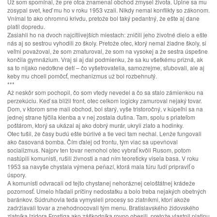
Už som spomínal, že pre otca znamenal obchod zmysel života. Úplne sa mu
zosypal svet, keď mu ho v roku 1953 vzali. Nikdy nemal konflikty so zákonom.
Vnímal to ako ohromnú krivdu, pretože bol taký pedantný, že ešte aj dane
platil dopredu.
Zasiahli ho na dvoch najcitlivejších miestach: zničili jeho životné dielo a ešte
nás aj so sestrou vyhodili zo školy. Pretože otec, ktorý nemal žiadne školy, si
veľmi považoval, že som zmaturoval, že som na vysokej a že sestra úspešne
končila gymnázium. Vraj si aj dal podmienku, že sa ku všetkému prizná, ak
sa to nijako nedotkne detí – čo vyšetrovatelia, samozrejme, sľubovali, ale aj
keby mu chceli pomôcť, mechanizmus už bol rozbehnutý.
***
Až neskôr som pochopil, čo som vtedy nevedel a čo sa stalo zámienkou na
perzekúciu. Keď sa blížil front, otec celkom logicky zamuroval nejaký tovar.
Dom, v ktorom sme mali obchod, bol starý, vyše tristoročný, v kúpeľni sa na
jednej strane týčila klenba a v nej zostala dutina. Tam, spolu s priateľom
poštárom, ktorý sa ukázal aj ako dobrý murár, ukryli zlato a hodinky.
Otec tušil, že časy budú ešte búrlivé a tie veci tam nechal. Lenže fungovali
ako časovaná bomba. Čím ďalej od frontu, tým viac sa upevňoval
socializmus. Najprv ten tovar nemohol otec vybrať kvôli Rusom, potom
nastúpili komunisti, rušili živnosti a nad ním teoreticky visela basa. V roku
1953 sa navyše chystala výmena peňazí, ktorá mala fúru ľudí pripraviť o
úspory.
A komunisti odvracali od tejto chystanej nehoráznej celoštátnej krádeže
pozornosť. Umelo hľadali príčiny nedostatku a bolo treba nejakých obetných
baránkov. Súdruhovia teda vymysleli procesy so zlatníkmi, ktorí akože
zadržiavali tovar a znehodnocovali tým menu. Bratislavského židovského
zlatníka Izidora Frostiga ako záškodníka rovno obesili, pretože vlastnil platinu