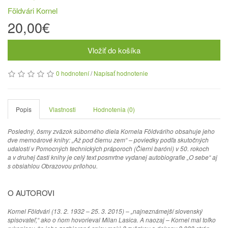
Földvári Kornel
20,00€
Vložiť do košíka
0 hodnotení
/
Napísať hodnotenie
Popis
Vlastnosti
Hodnotenia (0)
Posledný, ôsmy zväzok súborného diela Kornela Földváriho obsahuje jeho
dve memoárové knihy: „Až pod čiernu zem“ – poviedky podľa skutočných
udalostí v Pomocných technických práporoch (Čierni baróni) v 50. rokoch
a v druhej časti knihy je celý text posmrtne vydanej autobiografie „O sebe“ aj
s obsiahlou Obrazovou prílohou.
O AUTOROVI
Kornel Földvári (13. 2. 1932 – 25. 3. 2015) – „najneznámejší slovenský
spisovateľ,“ ako o ňom hovorieval Milan Lasica. A naozaj – Kornel mal toľko