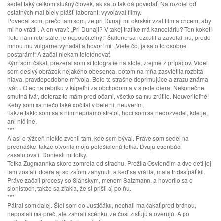
sedel taký celkom slušný človek, ak sa to tak dá povedať. Na rozdiel od
ostatných mal biely plášť, laborant, vyvolával filmy.
Povedal som, prečo tam som, že pri Dunaji mi okrskár vzal film a chcem, aby
mi ho vrátili. A on vraví: „Pri Dunaji? V takej trafike má kanceláriu? Ten kokot!
Toto nám robí stále, je nepoučiteľný!“ Šialene sa rozčúlil a zavolal mu, predo
mnou mu vulgárne vynadal a hovorí mi: „Viete čo, ja sa o to osobne
postarám!“ A začal niekam telefonovať.
Kým som čakal, prezeral som si fotografie na stole, zrejme z prípadov. Videl
som desivý obrázok nejakého obesenca, potom na mňa zasvietila rozbitá
hlava, pravdepodobne mŕtvola. Bolo to strašne deprimujúce a zrazu známa
tvár... Otec na rebríku v kúpeľni za obchodom a v strede diera. Nekonečne
smutná tvár, doteraz to mám pred očami, všetko sa mu zrútilo. Neuveriteľné!
Keby som sa niečo také dočítal v beletrii, neuverím.
Takže takto som sa s ním nepriamo stretol, hoci som sa nedozvedel, kde je,
ani nič iné.
***
A asi o týždeň niekto zvonil tam, kde som býval. Práve som sedel na
prednáške, takže otvorila moja pološialená tetka. Dvaja esenbáci
zasalutovali. Doniesli mi fotky.
Tetka Zugmannka skoro zomrela od strachu. Prežila Osvienčim a dve deti jej
tam zostali, dcéra aj so zaťom zahynuli, a keď sa vrátila, mala tridsaťpäť kíl.
Práve začali procesy so Slánskym, menom Salzmann, a hovorilo sa o
sionistoch, takže sa zľakla, že si prišli aj po ňu.
***
Pátral som ďalej. Šiel som do Justičáku, nechali ma čakať pred bránou,
neposlali ma preč, ale zahrali scénku, že čosi zisťujú a overujú. A po