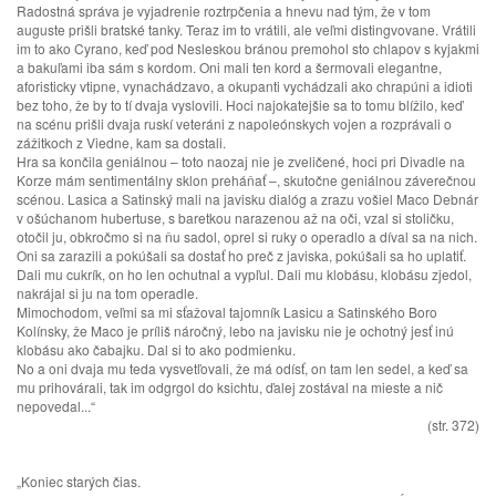
Radostná správa je vyjadrenie roztrpčenia a hnevu nad tým, že v tom
auguste prišli bratské tanky. Teraz im to vrátili, ale veľmi distingvovane. Vrátili
im to ako Cyrano, keď pod Nesleskou bránou premohol sto chlapov s kyjakmi
a bakuľami iba sám s kordom. Oni mali ten kord a šermovali elegantne,
aforisticky vtipne, vynachádzavo, a okupanti vychádzali ako chrapúni a idioti
bez toho, že by to tí dvaja vyslovili. Hoci najokatejšie sa to tomu blížilo, keď
na scénu prišli dvaja ruskí veteráni z napoleónskych vojen a rozprávali o
zážitkoch z Viedne, kam sa dostali.
Hra sa končila geniálnou – toto naozaj nie je zveličené, hoci pri Divadle na
Korze mám sentimentálny sklon preháňať –, skutočne geniálnou záverečnou
scénou. Lasica a Satinský mali na javisku dialóg a zrazu vošiel Maco Debnár
v ošúchanom hubertuse, s baretkou narazenou až na oči, vzal si stoličku,
otočil ju, obkročmo si na ňu sadol, oprel si ruky o operadlo a díval sa na nich.
Oni sa zarazili a pokúšali sa dostať ho preč z javiska, pokúšali sa ho uplatiť.
Dali mu cukrík, on ho len ochutnal a vypľul. Dali mu klobásu, klobásu zjedol,
nakrájal si ju na tom operadle.
Mimochodom, veľmi sa mi sťažoval tajomník Lasicu a Satinského Boro
Kolínsky, že Maco je príliš náročný, lebo na javisku nie je ochotný jesť inú
klobásu ako čabajku. Dal si to ako podmienku.
No a oni dvaja mu teda vysvetľovali, že má odísť, on tam len sedel, a keď sa
mu prihovárali, tak im odgrgol do ksichtu, ďalej zostával na mieste a nič
nepovedal...“
(str. 372)
„Koniec starých čias.