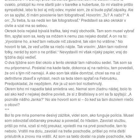
cvaklo, pristúpil ku mne starší pán v baretke a hubertuse, čo mi vlastne prišlo
sympatické, lebo to bol aj môj odev, myslel som, že si bude pýtať zápalky. Ale
on sa spýtal, či mám povolenie tam fotografovať. Hovorím: „Tu? A načo?“ A
on: „Tu treba, tu sa nedá len tak fotografovať.“ Predstavil sa ako okrskár v
civile a vzal ma so sebou.
Okrsok bola nejaká bývalá trafika, taký malý obchodík. Tam som musel vybrať
film, spýtal som sa, kedy sa môžem k nemu zas nejako dostať. A on na to:
„Vyvoláme ho, a keď tam nebude nič závadné, tak vám ho vrátime.“ No
hovoril to tak, že veď určite sa niečo nájde. Tak vravím: „Mám tam rodinné
fotky, nerád by som o ne prišiel.“ Nevystavili mi však nijaký papier, vraj do
týždňa dajú vedieť.
O dva týždne som šiel okolo a tento okrskár tam náhodou sedel. Tak som sa
mu pripomenul. Posielal ma kade-tade, dokonca aj na radnicu, tam povedali,
že oni s tým nič nemajú. A ako som tak stále domŕzal, chcel sa ma už
definitívne zbaviť a vyhlásil, nech sa teda idem spýtať na Februárku.
Predpokladal, že nepôjdem. Ale ja už som bol rozbehnutý.
Okrem toho mi napadla taká smiešna vec. Nemal som žiadnu nádej, bolo to
asi ako keď v nejakej dedine povieš, že si z Bratislavy a oni sa ťa spýtajú: „A
poznáte nášho Janka?“ No ale hovoril som si – čo keď sa tam dozviem niečo
o otcovi?
***
Bol to pre mňa pomerne desivý zážitok, videl som, ako funguje polícia. Musel
som odovzdať občiansky preukaz a povedať, čo hľadám. Zavolali službu,
prišli po mňa, vzali si môj preukaz, vyviedli ma na prvé poschodie, tam to
nebolo. Vrátili ma dolu, zavolali na tretie poschodie, prišiel po mňa ďalší
príslušník a znovu ma vrátili. Až som sa takto dostal na piate poschodie, kde