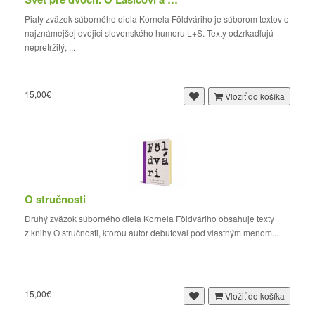
Piaty zväzok súborného diela Kornela Földváriho je súborom textov o
najznámejšej dvojici slovenského humoru L+S. Texty odzrkadľujú
nepretržitý, ...
15,00€
Vložiť do košíka
O stručnosti
Druhý zväzok súborného diela Kornela Földváriho obsahuje texty
z knihy O stručnosti, ktorou autor debutoval pod vlastným menom...
15,00€
Vložiť do košíka