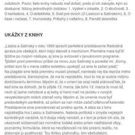
zväzkoch. Pozor, tieto knihy nebudú mať dotlač, preto si ich zakúpte, kým sú
dostupné. Názvy jednotlivých zväzkov: 1. Výstrel v zrkadle, 2. O stručnosti, 3.
O karikatúre, 4. O detektívke, 5. Svet pre dvoch (O Lasicovi a Satinskom), 6. O
čase i nečase, 7. Humoresky. Príbehy z naftalínu, 8. Pamäti sklerotika
UKÁŽKY Z KNIHY
„Lasica a Satinský v roku 1969 spravili perfektné predstavenie Radostná
správa pre všetkých, ktorí majú starosti s mechúrom. Premiéra mala byť tri
týždne po mojom nástupe, aj sme ju avizovali v januárovom programe.
Týždeň pred premiérou prišiel za mnou Julo Satinský a povedal mi: „Korny,
prišiel som ťa v mene nášho kolektívu upokojiť, už sme to začali písať.“
Na plagáte sme teda premiéru museli prelepiť, namiesto nej šla repríza iného
predstavenia. Samozrejme, že ma to nepotešilo, hoci to nie je cudzie môjmu
dodržiavaniu termínov. Myslím si, že v umení sa ozaj nedá plánovať tak, že
keď sme sa dohodli, že to pôjde 13. marca, tak toho 13. marca to musí ísť,
nech aj úplne nehotové a aj keby si herci mali na javisku v nových
nevyskúšaných rolách zlámať nohy. Myslím si, že umenie musí byť
predovšetkým perfektné, až potom sa naň môže začať vzťahovať kalendár.
Predstavenie sme premiérovali až prvého apríla. A stala sa z toho
najostrejšia hra Lasicu a Satinského. Nebola politická v zmysle nejakých
konkrétnych narážok, to tí dvaja nikdy nerobili, a v tom je práve ich sila, že
ukazovali súčasnosť cez normálne ľudské alebo priam nadčasové vtipy,
poznámky, formulácie, ktoré sa nevzťahovali na istú presnú realitu, no
dokonale ju postihovali. Tou širšou platnosťou, tým všeľudským.