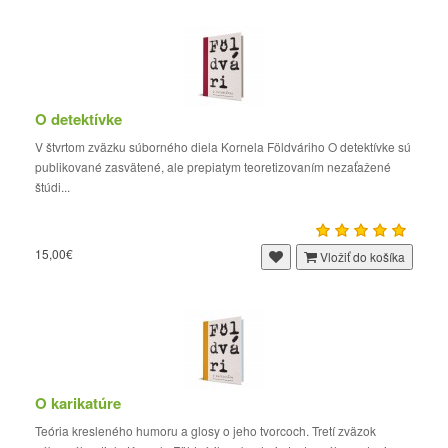
O detektívke
V štvrtom zväzku súborného diela Kornela Földváriho O detektívke sú
publikované zasvätené, ale prepiatym teoretizovaním nezaťažené
štúdi...
15,00€
Vložiť do košíka
O karikatúre
Teória kresleného humoru a glosy o jeho tvorcoch. Tretí zväzok