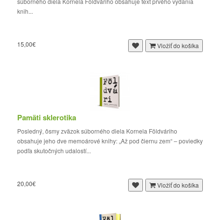
súborného diela Kornela Földváriho obsahuje text prvého vydania
knih...
15,00€
Vložiť do košíka
Pamäti sklerotika
Posledný, ôsmy zväzok súborného diela Kornela Földváriho
obsahuje jeho dve memoárové knihy: „Až pod čiernu zem“ – poviedky
podľa skutočných udalostí...
20,00€
Vložiť do košíka