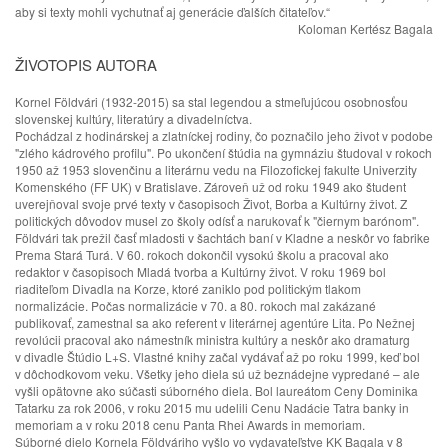
aby si texty mohli vychutnať aj generácie ďalších čitateľov.“
Koloman Kertész Bagala
ŽIVOTOPIS AUTORA
Kornel Földvári (1932-2015) sa stal legendou a stmeľujúcou osobnosťou
slovenskej kultúry, literatúry a divadelníctva.
Pochádzal z hodinárskej a zlatníckej rodiny, čo poznačilo jeho život v podobe
"zlého kádrového profilu". Po ukončení štúdia na gymnáziu študoval v rokoch
1950 až 1953 slovenčinu a literárnu vedu na Filozofickej fakulte Univerzity
Komenského (FF UK) v Bratislave. Zároveň už od roku 1949 ako študent
uverejňoval svoje prvé texty v časopisoch Život, Borba a Kultúrny život. Z
politických dôvodov musel zo školy odísť a narukovať k "čiernym barónom".
Földvári tak prežil časť mladosti v šachtách baní v Kladne a neskôr vo fabrike
Prema Stará Turá. V 60. rokoch dokončil vysokú školu a pracoval ako
redaktor v časopisoch Mladá tvorba a Kultúrny život. V roku 1969 bol
riaditeľom Divadla na Korze, ktoré zaniklo pod politickým tlakom
normalizácie. Počas normalizácie v 70. a 80. rokoch mal zakázané
publikovať, zamestnal sa ako referent v literárnej agentúre Lita. Po Nežnej
revolúcii pracoval ako námestník ministra kultúry a neskôr ako dramaturg
v divadle Štúdio L+S. Vlastné knihy začal vydávať až po roku 1999, keď bol
v dôchodkovom veku. Všetky jeho diela sú už beznádejne vypredané – ale
vyšli opätovne ako súčasti súborného diela. Bol laureátom Ceny Dominika
Tatarku za rok 2006, v roku 2015 mu udelili Cenu Nadácie Tatra banky in
memoriam a v roku 2018 cenu Panta Rhei Awards in memoriam.
Súborné dielo Kornela Földváriho vyšlo vo vydavateľstve KK Bagala v 8