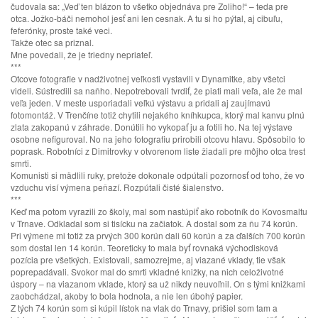
čudovala sa: „Veď ten blázon to všetko objednáva pre Zoliho!“ – teda pre
otca. Jožko-báči nemohol jesť ani len cesnak. A tu si ho pýtal, aj cibuľu,
feferónky, proste také veci.
Takže otec sa priznal.
Mne povedali, že je triedny nepriateľ.
***
Otcove fotografie v nadživotnej veľkosti vystavili v Dynamitke, aby všetci
videli. Sústredili sa naňho. Nepotrebovali tvrdiť, že piati mali veľa, ale že mal
veľa jeden. V meste usporiadali veľkú výstavu a pridali aj zaujímavú
fotomontáž. V Trenčíne totiž chytili nejakého kníhkupca, ktorý mal kanvu plnú
zlata zakopanú v záhrade. Donútili ho vykopať ju a fotili ho. Na tej výstave
osobne nefiguroval. No na jeho fotografiu prirobili otcovu hlavu. Spôsobilo to
poprask. Robotníci z Dimitrovky v otvorenom liste žiadali pre môjho otca trest
smrti.
Komunisti si mädlili ruky, pretože dokonale odpútali pozornosť od toho, že vo
vzduchu visí výmena peňazí. Rozpútali čisté šialenstvo.
***
Keď ma potom vyrazili zo školy, mal som nastúpiť ako robotník do Kovosmaltu
v Trnave. Odkladal som si tisícku na začiatok. A dostal som za ňu 74 korún.
Pri výmene mi totiž za prvých 300 korún dali 60 korún a za ďalších 700 korún
som dostal len 14 korún. Teoreticky to mala byť rovnaká východisková
pozícia pre všetkých. Existovali, samozrejme, aj viazané vklady, tie však
poprepadávali. Svokor mal do smrti vkladné knižky, na nich celoživotné
úspory – na viazanom vklade, ktorý sa už nikdy neuvoľnil. On s tými knižkami
zaobchádzal, akoby to bola hodnota, a nie len úbohý papier.
Z tých 74 korún som si kúpil lístok na vlak do Trnavy, prišiel som tam a