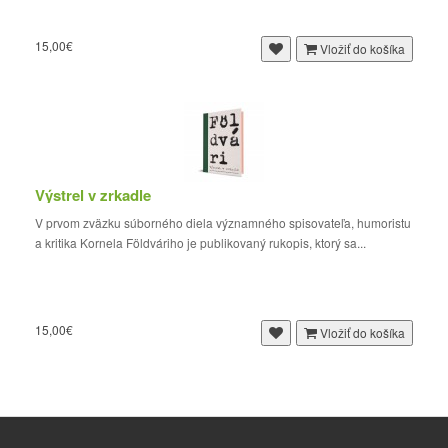
15,00€
Vložiť do košíka
Výstrel v zrkadle
V prvom zväzku súborného diela významného spisovateľa, humoristu
a kritika Kornela Földváriho je publikovaný rukopis, ktorý sa...
15,00€
Vložiť do košíka