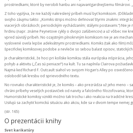
prostriedkami, ktoré by nerobili hanbu ani najavantgardnejšiemu filmárovi. „
Z toho vyplýva, že nie každý nakreslený príbeh musí byť komiksom. (Dôkladn
svojho záujmu takto: „Komiks strips možno definovať štyrmi znakmi: integrá
viacerých obrázkoch; periodickým vychádzaním; stálymi postavami.“) Nie je
hrdinu (napr. známe Peynetove cykly o dvojici zaľúbencov) a už vôbec nie kr
vpred súvislý príbeh. No ozajstným plnokrvným komiksom nie je ani mechani
vyslovené oveľa lepšie adekvátnymi prostriedkami. Komiks (tak ako film) môž
špecifickej komiksovej podobe a nevlečie so sebou balast opisov, statických 
Je charakteristické, že hoci pri kolíske komiksu stála európska inšpirácia, jeh
pohyb a aktivitu („Čas sú peniaze!“) na kult. Tu sa naplnila Clairova požiada
Najmä keď Richard F. Outcault siahol vo svojom Hogan‘s Alley po osvedčeno
oslobodil tak kresbu od sprievodného textu.
No rovnako charakteristické je, že komiks – ako prezrádza už jeho meno – 
chráni príbehy veselých postavičiek od naivity a falošného filozofovania, k
Humoristické komiksy vznikli možno tak trochu i ako reakcia na tradičné kres
Usilujú sa zachytiť komickú situáciu ako akciu, kde sa v divom tempe nemej g
(str. 165)
O prezentácii knihy
Svet karikatúry