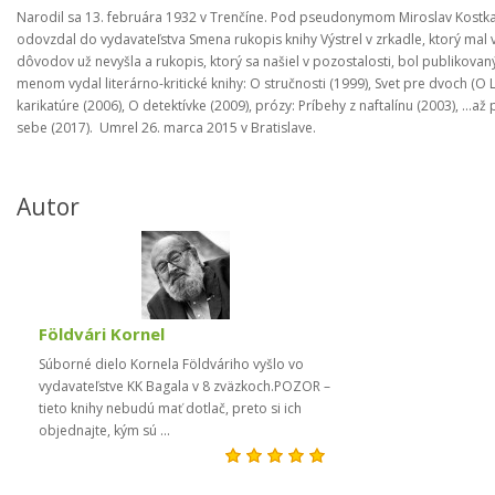
Narodil sa 13. februára 1932 v Trenčíne. Pod pseudonymom Miroslav Kostka
odovzdal do vydavateľstva Smena rukopis knihy Výstrel v zrkadle, ktorý mal vyj
dôvodov už nevyšla a rukopis, ktorý sa našiel v pozostalosti, bol publikov
menom vydal literárno-kritické knihy: O stručnosti (1999), Svet pre dvoch (O 
karikatúre (2006), O detektívke (2009), prózy: Príbehy z naftalínu (2003), ...
sebe (2017). Umrel 26. marca 2015 v Bratislave.
Autor
Földvári Kornel
Súborné dielo Kornela Földváriho vyšlo vo
vydavateľstve KK Bagala v 8 zväzkoch.POZOR –
tieto knihy nebudú mať dotlač, preto si ich
objednajte, kým sú ...