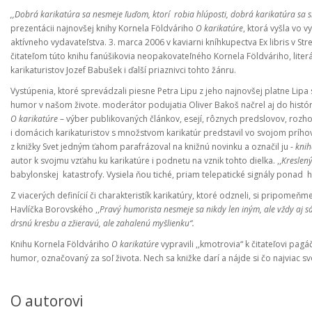
,,Dobrá karikatúra sa nesmeje ľuďom, ktorí robia hlúposti, dobrá karikatúra sa s
prezentácii najnovšej knihy Kornela Földváriho
O karikatúre
, ktorá vyšla vo v
aktívneho vydavateľstva. 3. marca 2006 v kaviarni kníhkupectva Ex libris v St
čitateľom túto knihu fanúšikovia neopakovateľného Kornela Földváriho, literá
karikaturistov Jozef Babušek i ďalší priaznivci tohto žánru.
Vystúpenia, ktoré sprevádzali piesne Petra Lipu z jeho najnovšej platne Lipa s
humor v našom živote. moderátor podujatia Oliver Bakoš načrel aj do históri
O karikatúre
– výber publikovaných článkov, esejí, rôznych predslovov, rozho
i domácich karikaturistov s množstvom karikatúr predstavil vo svojom príhovo
z knižky Svet jedným ťahom parafrázoval na knižnú novinku a označil ju -
knih
autor k svojmu vzťahu ku karikatúre i podnetu na vznik tohto dielka. ,,
Kreslen
babylonskej katastrofy. Vysiela ňou tiché, priam telepatické signály ponad h
Z viacerých definícií či charakteristík karikatúry, ktoré odzneli, si pripomeň
Havlíčka Borovského ,,
Pravý humorista nesmeje sa nikdy len iným, ale vždy aj s
drsnú kresbu a zžieravú, ale zahalenú myšlienku“.
Knihu Kornela Földváriho
O karikatúre
vypravili ,,kmotrovia“ k čitateľovi pag
humor, označovaný za soľ života. Nech sa knižke darí a nájde si čo najviac svo
O autorovi