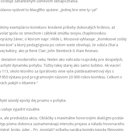
ak očisťuje zahanbeným úsmevom sebapoznania.
ou vysloviť to Mauglího spásne: „Jednej krvi sme ty i ja!“
milióny exemplárov komiksov: kreslené príbehy dokonalých hrdinov, až
yvolať spolu so smiechom i záblesk smútku svojou chaplinovskou
jrázny žáner, o ktorom napr. Hilde L. Mossová vyhlasuje: „Komiksové zošity
erácie“ a ktorý pedagógovia po celom svete obviňujú, že odúča čítať a
kultúry, ako je René Clair, John Steinbeck či Alain Resnais.
ým dieťaťom moderného veku. Nielen ako náhrada rozprávky pre dospelých,
achytiť dynamiku pohybu. Túžby takej starej ako samo ľudstvo. Ak viacerí
 113, okolo ktorého sa špirálovito vinie vyše päťdesiatmetrový vlys s
roku 1950 výstavu pod programovým názvom 20 000 rokov komiksu. Celkom v
ách jaskýň v Altamire.“
ytiť súvislý epický dej priamo v pohybe.
siluje vyjadriť vizuálne.
e, ale predvádza akciu. Obláčiky s maximálne hovorovými dialógmi postáv
ť a typ písma dokonca zaznamenávajú intenzitu prejavu a náladu hovoriaceho.
výstrel, kroky, úder… Pri „montáži“ príbehu narába komiks typicky filmovými