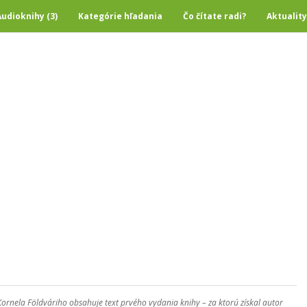
Audioknihy (3)
Kategórie hľadania
Čo čítate radi?
Aktuality
Kornela Földváriho obsahuje text prvého vydania knihy – za ktorú získal autor