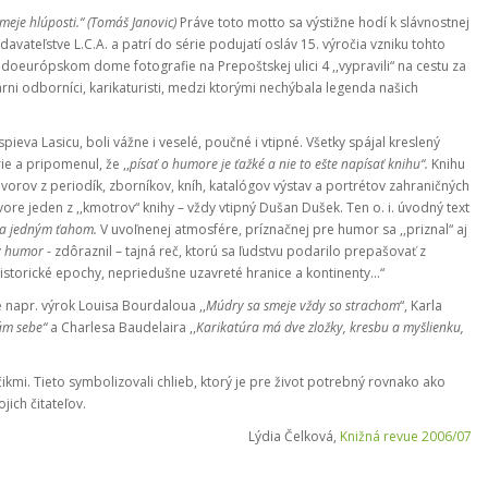
meje hlúposti.“ (Tomáš Janovic)
Práve toto motto sa výstižne hodí k slávnostnej
ydavateľstve L.C.A. a patrí do série podujatí osláv 15. výročia vzniku tohto
redoeurópskom dome fotografie na Prepoštskej ulici 4 ,,vypravili“ na cestu za
rni odborníci, karikaturisti, medzi ktorými nechýbala legenda našich
pieva Lasicu, boli vážne i veselé, poučné i vtipné. Všetky spájal kreslený
e a pripomenul, že ,,
písať o humore je ťažké a nie to ešte napísať knihu“.
Knihu
vorov z periodík, zborníkov, kníh, katalógov výstav a portrétov zahraničných
re jeden z ,,kmotrov“ knihy – vždy vtipný Dušan Dušek. Ten o. i. úvodný text
a jedným ťahom.
V uvoľnenej atmosfére, príznačnej pre humor sa ,,priznal“ aj
ý humor
- zdôraznil – tajná reč, ktorú sa ľudstvu podarilo prepašovať z
istorické epochy, nepriedušne uzavreté hranice a kontinenty...“
me napr. výrok Louisa Bourdaloua ,,
Múdry sa smeje vždy so strachom
“, Karla
ám sebe“
a Charlesa Baudelaira ,,
Karikatúra má dve zložky, kresbu a myšlienku,
áčikmi. Tieto symbolizovali chlieb, ktorý je pre život potrebný rovnako ako
jich čitateľov.
Lýdia Čelková,
Knižná revue 2006/07