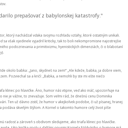
stov.
darilo prepašovať z babylonskej katastrofy."
or, ktorý nachádzal vďaka svojmu rozhľadu vzťahy, ktoré ostatným unikali.
 sa však ojedinele vyjadril kriticky, tak to boli nekompromisne najostrejšie
ého podozrievania a primitivizmu, hyenistických dimenziách, či o bľabotaní
y).
 Ide okolo babka: „Jano, skydneš na zem!“ „Ale kdeže, babka, ja dobre viem,
em. Pozviechal sa a kričí: „Babka, a nemohli by ste mi ešte niečo
a klinec po hlavičke. Áno, humor nás vtipne, veď ako ináč, upozorňuje na
o nie je vážne, to znevažuje. Som veľmi rád, že dnešnú cenu Dominika
ári. Ten už dávno zistil, že humor v akejkoľvek podobe, či už písanej, hranej
a podáva skvelým štýlom. A Kornel o takomto humore celý život píše
nnú radosť a zároveň s obdivom sledujeme, ako triafa klinec po hlavičke.
Navyše, táto knižka spolu s ďalšími opusmi Kornela Földváriho o humore má