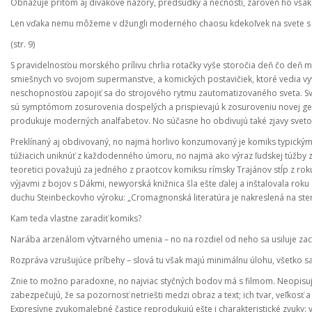
Obnažuje pritom aj divákove názory, predsudky a necnosti, zároveň ho vš
Len vďaka nemu môžeme v džungli moderného chaosu kdekoľvek na svete s úľav
(str. 9)
S pravidelnosťou morského prílivu chrlia rotačky vyše storočia deň čo deň 
smiešnych vo svojom supermanstve, a komických postavičiek, ktoré vedia v
neschopnosťou zapojiť sa do strojového rytmu zautomatizovaného sveta. Svo
sú symptómom zosurovenia dospelých a prispievajú k zosuroveniu novej gen
produkuje moderných analfabetov. No súčasne ho obdivujú také zjavy svetovej 
Preklínaný aj obdivovaný, no najmä horlivo konzumovaný je komiks typick
túžiacich uniknúť z každodenného úmoru, no najmä ako výraz ľudskej túžby z
teoretici považujú za jedného z praotcov komiksu rímsky Trajánov stĺp z roku
výjavmi z bojov s Dákmi, newyorská knižnica šla ešte ďalej a inštalovala 
duchu Steinbeckovho výroku: „Cromagnonská literatúra je nakreslená na sten
Kam teda vlastne zaradiť komiks?
Narába arzenálom výtvarného umenia – no na rozdiel od neho sa usiluje zach
Rozpráva vzrušujúce príbehy – slová tu však majú minimálnu úlohu, všetko sa u
Znie to možno paradoxne, no najviac styčných bodov má s filmom. Neopisuj
zabezpečujú, že sa pozornosť netriešti medzi obraz a text; ich tvar, veľkos
Expresívne zvukomalebné častice reprodukujú ešte i charakteristické zvuky: 