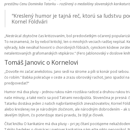
prestížnu Cenu Dominika Tatarku – rozšírený o medailóny slovenských karikaturi
"Kreslený humor je tajná reč, ktorú sa ľudstvu po
Kornel Földvári
„Nestrácal zbytočne čas kritizovaním, bol predovšetkým očarený popularizát
To neznamená, že by nebol kritický, len o mnohých veciach radšej nepísal. Keď
výhrady, kde neváhal hovoriť o chorobných fóbiách, cynickom kódexe zvráten
netalentovaných grafomanských vtipkárov.“ (Fero Jablonovský v doslove knih
Tomáš Janovic o Kornelovi
„Dovoľte mi začať anekdotou. Jano sedí na strome a píli si konár pod sebou.
čo robím.“ Babka pokračuje v ceste a zrazu obrovský rachot, Jano spadol na z
predpovedať?“
Humor má dva plusy – jednou rukou nám rozdáva radosť a druhou rukou triaf
naše mínusy, a také niečo sa pod Tatrami neodpúšťa. Slovenčina je presná: č
Tatarku dostáva jeden z našich najbrilantnejších znevažovateľov, Kornel Földv
alebo kreslenej nie je národným zločinom, ale národným dobrodením – ak s
skvelým štýlom, čo potvrdzuje starú pravdu, že štýl je človek.
Čítať knižku O karikatúre má dva plusy – pri jej čítaní pociťujeme nekaždode
Takýto bedeker o domácej i svetovej karikatúre nám ešte nikto neponúkol. 