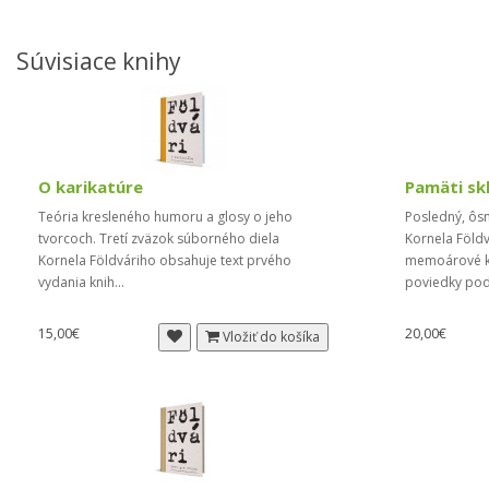
Súvisiace knihy
O karikatúre
Pamäti sk
Teória kresleného humoru a glosy o jeho
Posledný, ôs
tvorcoch. Tretí zväzok súborného diela
Kornela Föld
Kornela Földváriho obsahuje text prvého
memoárové kn
vydania knih...
poviedky podľ
15,00€
20,00€
Vložiť do košíka