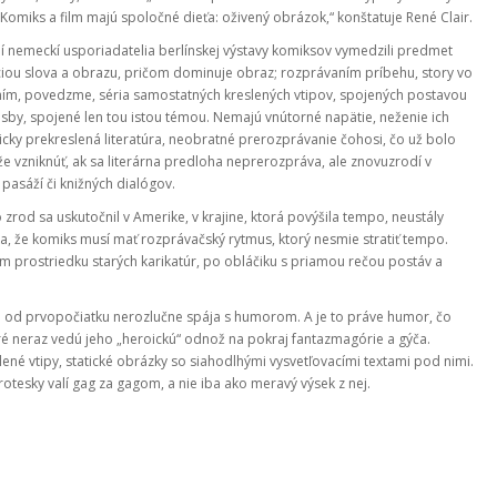
Komiks a film majú spoločné dieťa: oživený obrázok,“ konštatuje René Clair.
í nemeckí usporiadatelia berlínskej výstavy komiksov vymedzili predmet
ciou slova a obrazu, pričom dominuje obraz; rozprávaním príbehu, story vo
 ním, povedzme, séria samostatných kreslených vtipov, spojených postavou
esby, spojené len tou istou témou. Nemajú vnútorné napätie, neženie ich
cky prekreslená literatúra, neobratné prerozprávanie čohosi, čo už bolo
e vzniknúť, ak sa literárna predloha neprerozpráva, ale znovuzrodí v
pasáží či knižných dialógov.
o zrod sa uskutočnil v Amerike, v krajine, ktorá povýšila tempo, neustály
vka, že komiks musí mať rozprávačský rytmus, ktorý nesmie stratiť tempo.
m prostriedku starých karikatúr, po obláčiku s priamou rečou postáv a
sa od prvopočiatku nerozlučne spája s humorom. A je to práve humor, čo
toré neraz vedú jeho „heroickú“ odnož na pokraj fantazmagórie a gýča.
lené vtipy, statické obrázky so siahodlhými vysvetľovacími textami pod nimi.
rotesky valí gag za gagom, a nie iba ako meravý výsek z nej.