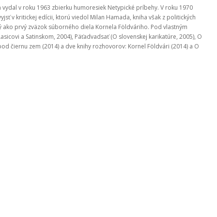
 vydal v roku 1963 zbierku humoresiek Netypické príbehy. V roku 1970
sť v kritickej edícii, ktorú viedol Milan Hamada, kniha však z politických
aný ako prvý zväzok súborného diela Kornela Földváriho. Pod vlastným
Lasicovi a Satinskom, 2004), Päťadvadsať (O slovenskej karikatúre, 2005), O
až pod čiernu zem (2014) a dve knihy rozhovorov: Kornel Földvári (2014) a O