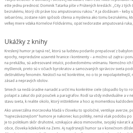
ešte jednu prednosť. Dominik Tatarka píše v Prútených kreslách: „City z tých 
bezrukému, ktorý cíti práve tou amputovanou rukou.“ A ja dodávam – keby sa
sebairóniu, zostane nám spôsob cítenia a myslenia ako tomu bezrukému, kt
veľkej miere vďaka Kornelovi Földvárimu, opäť nedorastie amputovaná ruka,
Ukážky z knihy
Kreslený humor je tajná reč, ktorú sa ľudstvu podarilo prepašovať z babylonsk
epochy, nepriedušne uzavreté hranice i kontinenty – a možno už zajtra i pon
na prekážku, sú adresované intuícii, podvedomému vnímaniu. Nemožno ich k
myšlienok, preto sú v očiach byrokratov a samozvaných správcov sveta po
deštruktívny fenomén. Neútočí na nič konkrétne, no o to je nepolapiteľnejší
zásad a nepravých idolov.
Smiech sa nedá úradne nariadiť a určiť mu konkrétne ciele (dopadlo by to rovn
polapiť a zakuť do pút poučiek a paragrafov. Rodí sa vždy individuálne a v
stavu sveta, k realite okolo, ktorý inštinktívne a hoci aj momentkou každoden
Ako univerzálna morzeovka hľadá v človeku to spoločné, ventiluje averzie, po
“najnezáväznejšom“ humore je nakoniec kus politiky, nemá však podobu po de
Je to politikum skôr druhotné, vznikajúce akosi mimovoľne, svojský návrat k
obce, človeka kdekoľvek na Zemi. Aj najdrsnejší humor sa v konečnom dôsled