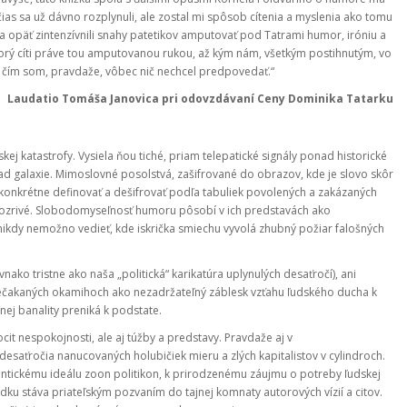
čias sa už dávno rozplynuli, ale zostal mi spôsob cítenia a myslenia ako tomu
 opäť zintenzívnili snahy patetikov amputovať pod Tatrami humor, iróniu a
orý cíti práve tou amputovanou rukou, až kým nám, všetkým postihnutým, vo
 čím som, pravdaže, vôbec nič nechcel predpovedať.“
Laudatio Tomáša Janovica pri odovzdávaní Ceny Dominika Tatarku
ej katastrofy. Vysiela ňou tiché, priam telepatické signály ponad historické
ad galaxie. Mimoslovné posolstvá, zašifrované do obrazov, kde je slovo skôr
onkrétne definovať a dešifrovať podľa tabuliek povolených a zakázaných
dozrivé. Slobodomyseľnosť humoru pôsobí v ich predstavách ako
, nikdy nemožno vedieť, kde iskrička smiechu vyvolá zhubný požiar falošných
ako tristne ako naša „politická“ karikatúra uplynulých desaťročí), ani
 nečakaných okamihoch ako nezadržateľný záblesk vzťahu ľudského ducha k
nej banality preniká k podstate.
cit nespokojnosti, ale aj túžby a predstavy. Pravdaže aj v
saťročia nanucovaných holubičiek mieru a zlých kapitalistov v cylindroch.
 antickému ideálu zoon politikon, k prirodzenému záujmu o potreby ľudskej
ku stáva priateľským pozvaním do tajnej komnaty autorových vízií a citov.