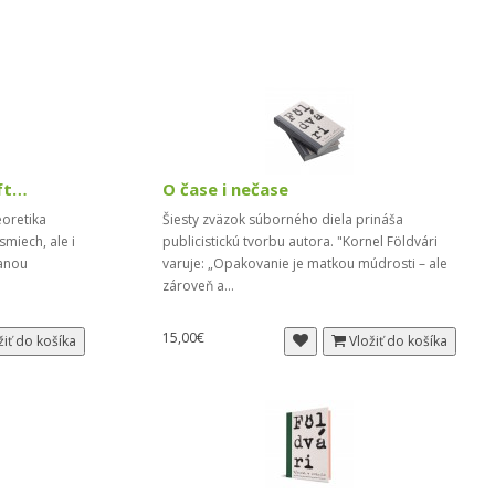
Humoresky. Príbehy z naftalínu
O čase i nečase
oretika
Šiesty zväzok súborného diela prináša
miech, ale i
publicistickú tvorbu autora. "Kornel Földvári
anou
varuje: „Opakovanie je matkou múdrosti – ale
zároveň a...
15,00€
žiť do košíka
Vložiť do košíka