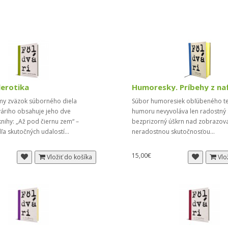
lerotika
my zväzok súborného diela
Súbor humoresiek obľúbeného te
váriho obsahuje jeho dve
humoru nevyvoláva len radostný s
ihy: „Až pod čiernu zem“ –
bezprizorný úškrn nad zobrazov
a skutočných udalostí...
neradostnou skutočnosťou...
15,00€
Vložiť do košíka
Vlo