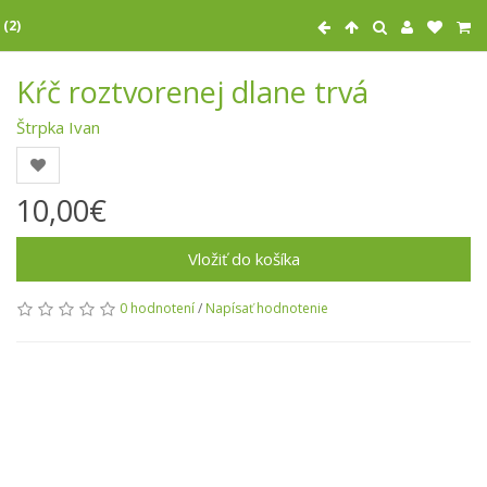
 (2)
Kŕč roztvorenej dlane trvá
Štrpka Ivan
10,00€
Vložiť do košíka
0 hodnotení
/
Napísať hodnotenie