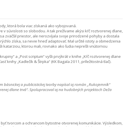
ody, ktorá bola viac získaná ako vybojovaná.
e v súvislosti so slobodou. A tak prežívame akýsi kŕč roztvorenej dlane,
i sa zväčšil priestor, ale nerozvíjala svoje prirodzené pohyby a dostala
 rýchlo získa, sa nevie hneď adaptovať. Mal určité istoty a obmedzenia
li katarziou, ktorou mali, rovnako ako ľudia neprešli vnútornou
krupiny“ a „Post scriptum“ vyšli prvýkrát v knihe „Kŕč roztvorenej dlane
sť knihy „Kadlečík & Štrpka“ (KK Bagala 2011, príležitostná tlač).
 básnickej a publicistickej tvorby napísal aj román „Rukojemník“
vorenej dlane trvá“. Spolupracoval aj na hudobných projektoch Deža
yť tvorcom a ochrancom bytostne otvorenej komunikácie. Výsledkom,