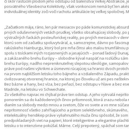
či skôr rastúcim plodom jeho odstupu od šialenstva Veľkej Abstrakcie, 
posvätného Všeobecna Kolektivity, však vonkoncom nemá byť len akés
individuálnej identity zoči-voči rachotu artikulácie tej veľkej spoločnej.
„Začiatkom mája, ráno, len pár mesiacov po páde komunistickej absurdit
prvých oduševnených vetách prudkej, všetko obsahujúcej slobody, po prv
výstražných fackách posteuforickej reality, po prvých mesiacoch v den
ktorú som od začiatku spoluvytváral, a, samozrejme, dávno po fasci
rakúskeho Hainburgu, ktorý bol pre mňa čímsi ako malou triumfálnou p
spolu s tisíckami iných rozjasnených a jasajúcich – ponad ľadový Duna
a zakázaného brehu Európy – slobodne kýval naspäť na rozlúčku sám
brehu Európy, nadlho nepreniknuteľnej slepotou ideológie, samopalov p
práve pod našimi výkrikmi a úsmevmi rúcajúcej sa hranici dvoch proticho
na prvom najbližšom letisku toho bájneho a vzdialeného Západu, prakti
civilizovanej otvorenej hranice, na ktorej po človeku už ani pes neštekn
Bez bázne a hany, bez víza, bez peňazí, bez odstupu v hlave a bez esej
Madride, na letisku vo Schwechate.
Zo všetkého najviac mi chýbal práve ten odstup. A jeho vytrvalá ne
ponorením sa do každodenných činov prítomnosti, ktorá zrazu nebola
dianím sa slobody medzi mnou a svetom, čiže vo svete a vo mne súčasne
neprítomnosť všetko zahŕňajúceho a pritom selektívneho, skúmavého,
intelektuálny hendikep práve vyliahnutého muža činu spôsobil, že som
predpokladaných viet na papieri, ktoré inteligentne a elegantne plach
letisku o to intenzívne pokúšal. Márne. Celý prepotený, spáchal som tam