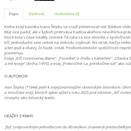
Popis
Vlastnosti
Hodnotenia (0)
Kniha esejí básnika Ivana Štrpku sa snaží pomenovať isté štádium slob
Múr síce padol, ale v ľuďoch pretrváva tradícia akéhosi nevoľníctva práv
ktorá bola v čase totality zovretá. Tá ruka sa síce otvorila, v spoločnost
kŕč. Jednoducho sme neboli na slobodu zvyknutí. Ani otrok, keď ju veľmi
a ten pud a obavy, čo bude, ostali. Postkomunistické spoločnosti nepreš
premenou.
Eseje „Kŕč roztvorenej dlane“; „Posedieť si chvíľu s kameňmi“; „Otázka š
a iné eseje“ (Archa 1995) a esej „Prekročme sa, preskočme sa!“ ako súča
O AUTOROVI
Ivan Štrpka (*1944) patrí k najvýznamnejším slovenským básnikom. Okrem
a množstvo esejí, ktorých výber vyšiel v roku 2025 pod názvom „Kŕč rozt
Ursinyho ako básnický textár.
UKÁŽKY Z KNIHY
„Byť zodpovedným jednotlivcom do dôsledkov znamená predovšetkým b