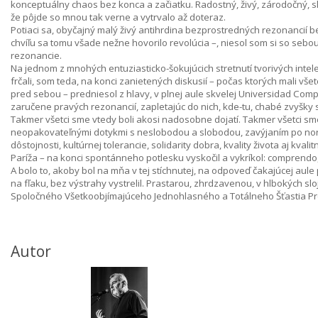
konceptuálny chaos bez konca a začiatku. Radostný, živý, zárodočný,
že pôjde so mnou tak verne a vytrvalo až doteraz.
Potiaci sa, obyčajný malý živý antihrdina bezprostredných rezonancií b
chvíľu sa tomu všade nežne hovorilo revolúcia –, niesol som si so sebou 
rezonancie.
Na jednom z mnohých entuziasticko-šokujúcich stretnutí tvorivých inte
frčali, som teda, na konci zanietených diskusií – počas ktorých mali vš
pred sebou – predniesol z hlavy, v plnej aule skvelej Universidad Com
zaručene pravých rezonancií, zapletajúc do nich, kde-tu, chabé zvyšky
Takmer všetci sme vtedy boli akosi nadosobne dojatí. Takmer všetci sme
neopakovateľnými dotykmi s neslobodou a slobodou, zavýjaním po no
dôstojnosti, kultúrnej tolerancie, solidarity dobra, kvality života aj k
Paríža – na konci spontánneho potlesku vyskočil a vykríkol: comprendo,
A bolo to, akoby bol na mňa v tej stíchnutej, na odpoveď čakajúcej au
na fľaku, bez výstrahy vystrelil. Prastarou, zhrdzavenou, v hlbokých 
Spoločného Všetkoobjímajúceho Jednohlasného a Totálneho Šťastia Pre
Autor