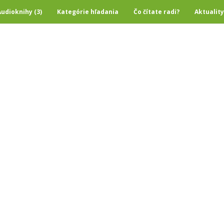
Audioknihy (3)
Kategórie hľadania
Čo čítate radi?
Aktuality