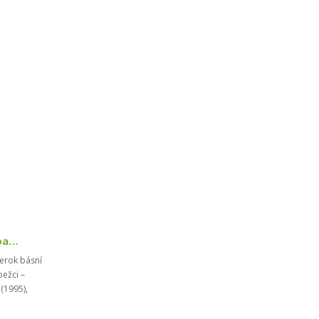
BÁSNE: Rovnisko, juhozápad. Smrť matky / Majster...
erok básní
bežci –
(1995),