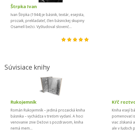
Štrpka Ivan
Ivan Štrpka (1944) je básnik, textár, esejista,
prozaik, prekladateľ, člen básnickej skupiny
Osamelí bežci. Vyštudoval slovenč...
Súvisiace knihy
Rukojemník
Kŕč roztv
Román Rukojemník – jediná prozaická kniha
Kniha esejí b
básnika – vychádza v treťom vydaní. A hoci
pomenovať is
venovanie znie Dežovi s pozdravom, kniha
viac získaná 
nemá mem...
ale v ľuďoch 