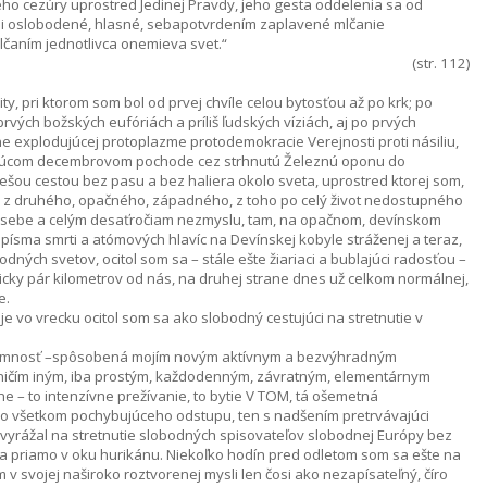
jeho cezúry uprostred Jedinej Pravdy, jeho gesta oddelenia sa od
i oslobodené, hlasné, sebapotvrdením zaplavené mlčanie
 Mlčaním jednotlivca onemieva svet.“
(str. 112)
y, pri ktorom som bol od prvej chvíle celou bytosťou až po krk; po
ých božských eufóriách a príliš ľudských víziách, aj po prvých
ne explodujúcej protoplazme protodemokracie Verejnosti proti násiliu,
nujúcom decembrovom pochode cez strhnutú Železnú oponu do
ešou cestou bez pasu a bez haliera okolo sveta, uprostred ktorej som,
j, z druhého, opačného, západného, z toho po celý život nedostupného
 sebe a celým desaťročiam nezmyslu, tam, na opačnom, devínskom
ísma smrti a atómových hlavíc na Devínskej kobyle stráženej a teraz,
dných svetov, ocitol som sa – stále ešte žiariaci a bublajúci radosťou –
cky pár kilometrov od nás, na druhej strane dnes už celkom normálnej,
e.
e vo vrecku ocitol som sa ako slobodný cestujúci na stretnutie v
prítomnosť –spôsobená mojím novým aktívnym a bezvýhradným
 ničím iným, iba prostým, každodenným, závratným, elementárnym
 – to intenzívne prežívanie, to bytie V TOM, tá ošemetná
 o všetkom pochybujúceho odstupu, ten s nadšením pretrvávajúci
 vyrážal na stretnutie slobodných spisovateľov slobodnej Európy bez
tia priamo v oku hurikánu. Niekoľko hodín pred odletom som sa ešte na
 v svojej naširoko roztvorenej mysli len čosi ako nezapísateľný, číro