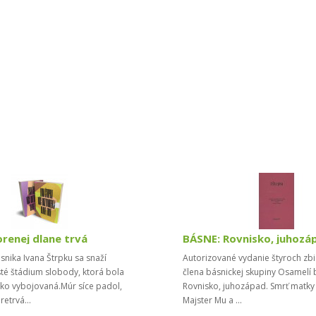
orenej dlane trvá
ásnika Ivana Štrpku sa snaží
Autorizované vydanie štyroch zbi
té štádium slobody, ktorá bola
člena básnickej skupiny Osamelí 
ako vybojovaná.Múr síce padol,
Rovnisko, juhozápad. Smrť matky 
pretrvá...
Majster Mu a ...