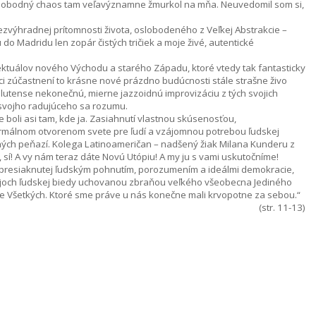
 slobodný chaos tam veľavýznamne žmurkol na mňa. Neuvedomil som si,
ezvýhradnej prítomnosti života, oslobodeného z Veľkej Abstrakcie –
do Madridu len zopár čistých tričiek a moje živé, autentické
lektuálov nového Východu a starého Západu, ktoré vtedy tak fantasticky
etci zúčastnení to krásne nové prázdno budúcnosti stále strašne živo
plutense nekonečnú, mierne jazzoidnú improvizáciu z tých svojich
 svojho radujúceho sa rozumu.
 boli asi tam, kde ja. Zasiahnutí vlastnou skúsenosťou,
rmálnom otvorenom svete pre ľudí a vzájomnou potrebou ľudskej
valitných peňazí. Kolega Latinoameričan – nadšený žiak Milana Kunderu z
 sí! A vy nám teraz dáte Novú Utópiu! A my ju s vami uskutočníme!
le presiaknutej ľudským pohnutím, porozumením a ideálmi demokracie,
slojoch ľudskej biedy uchovanou zbraňou veľkého všeobecna Jediného
 Všetkých. Ktoré sme práve u nás konečne mali krvopotne za sebou.“
(str. 11-13)