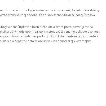
e prirodzenú chronológiu vzniku textov, čo znamená, že jednotlivé zbierky
 vychádzali v knižnej podobe. Čas rukopisného vzniku nejednej Štrpkovej
xtový variant Štrpkovho básnického diela, ktoré preto považujeme za
niekoľkoročným odstupom, za ktorým stoja zväčša známe politické okolnosti
eny sa dotýkajú aj výslednej podoby básní. Autor niektoré texty v menšej či
išlo len o nepatrné detaily, občas sa však odhodlal aj k výraznejším