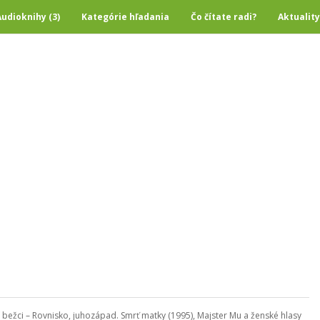
Audioknihy (3)
Kategórie hľadania
Čo čítate radi?
Aktuality
 bežci – Rovnisko, juhozápad. Smrť matky (1995), Majster Mu a ženské hlasy