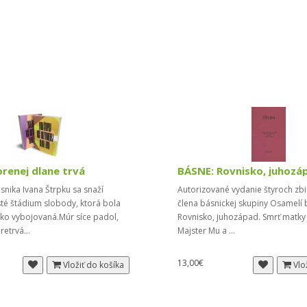
orenej dlane trvá
ásnika Ivana Štrpku sa snaží
Autorizované vydanie štyroch zbi
té štádium slobody, ktorá bola
člena básnickej skupiny Osamelí 
ako vybojovaná.Múr síce padol,
Rovnisko, juhozápad. Smrť matky 
pretrvá...
Majster Mu a ...
13,00€
Vložiť do košíka
Vlo