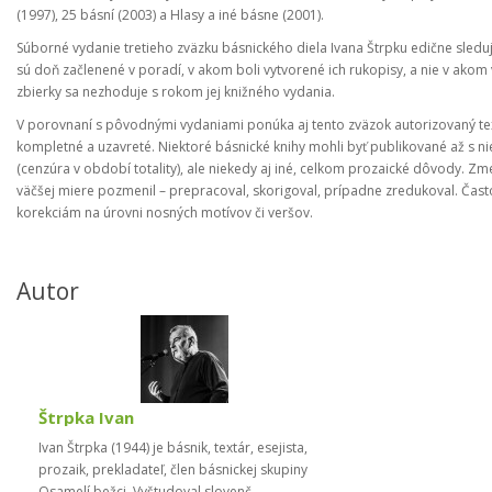
(1997), 25 básní (2003) a Hlasy a iné básne (2001).
Súborné vydanie tretieho zväzku básnického diela Ivana Štrpku edične sleduj
sú doň začlenené v poradí, v akom boli vytvorené ich rukopisy, a nie v akom
zbierky sa nezhoduje s rokom jej knižného vydania.
V porovnaní s pôvodnými vydaniami ponúka aj tento zväzok autorizovaný te
kompletné a uzavreté. Niektoré básnické knihy mohli byť publikované až s 
(cenzúra v období totality), ale niekedy aj iné, celkom prozaické dôvody. Zm
väčšej miere pozmenil – prepracoval, skorigoval, prípadne zredukoval. Často 
korekciám na úrovni nosných motívov či veršov.
Autor
Štrpka Ivan
Ivan Štrpka (1944) je básnik, textár, esejista,
prozaik, prekladateľ, člen básnickej skupiny
Osamelí bežci. Vyštudoval slovenč...