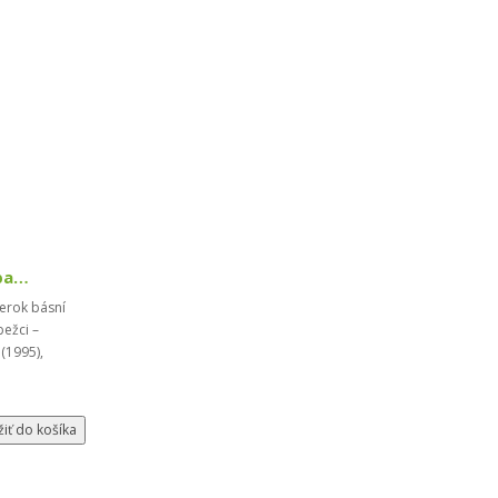
BÁSNE: Rovnisko, juhozápad. Smrť matky / Majster...
erok básní
bežci –
(1995),
žiť do košíka