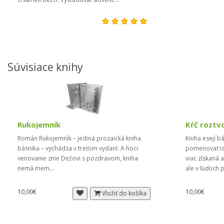
Súvisiace knihy
Rukojemník
Kŕč roztv
Román Rukojemník – jediná prozaická kniha
Kniha esejí b
básnika – vychádza v treťom vydaní. A hoci
pomenovať is
venovanie znie Dežovi s pozdravom, kniha
viac získaná 
nemá mem...
ale v ľuďoch 
10,00€
10,00€
Vložiť do košíka