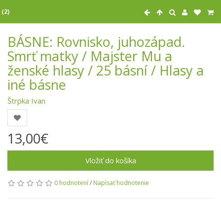
 (2)
BÁSNE: Rovnisko, juhozápad.
Smrť matky / Majster Mu a
ženské hlasy / 25 básní / Hlasy a
iné básne
Štrpka Ivan
13,00€
Vložiť do košíka
0 hodnotení
/
Napísať hodnotenie