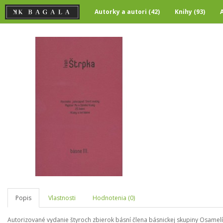
Autorky a autori (42)
Knihy (93)
Popis
Vlastnosti
Hodnotenia (0)
Autorizované vydanie štyroch zbierok básní člena básnickej skupiny Osamelí