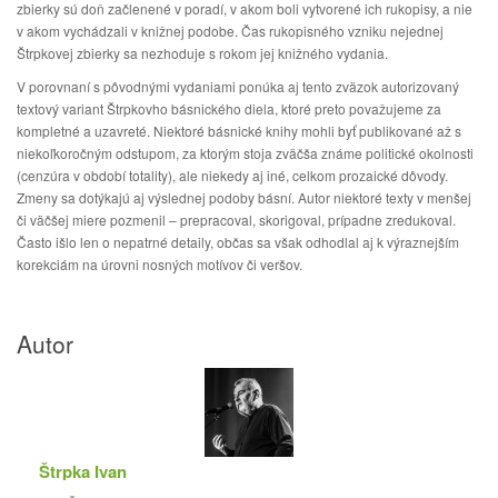
zbierky sú doň začlenené v poradí, v akom boli vytvorené ich rukopisy, a nie
v akom vychádzali v knižnej podobe. Čas rukopisného vzniku nejednej
Štrpkovej zbierky sa nezhoduje s rokom jej knižného vydania.
V porovnaní s pôvodnými vydaniami ponúka aj tento zväzok autorizovaný
textový variant Štrpkovho básnického diela, ktoré preto považujeme za
kompletné a uzavreté. Niektoré básnické knihy mohli byť publikované až s
niekoľkoročným odstupom, za ktorým stoja zväčša známe politické okolnosti
(cenzúra v období totality), ale niekedy aj iné, celkom prozaické dôvody.
Zmeny sa dotýkajú aj výslednej podoby básní. Autor niektoré texty v menšej
či väčšej miere pozmenil – prepracoval, skorigoval, prípadne zredukoval.
Často išlo len o nepatrné detaily, občas sa však odhodlal aj k výraznejším
korekciám na úrovni nosných motívov či veršov.
Autor
Štrpka Ivan