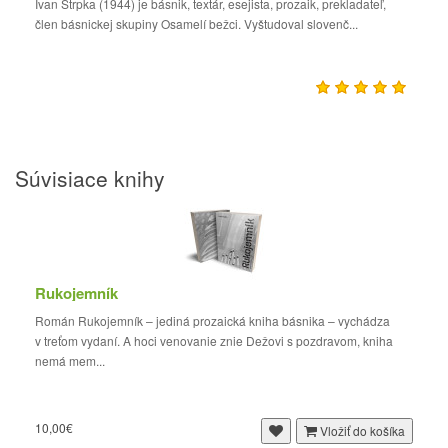
Ivan Štrpka (1944) je básnik, textár, esejista, prozaik, prekladateľ,
člen básnickej skupiny Osamelí bežci. Vyštudoval slovenč...
Súvisiace knihy
Rukojemník
Román Rukojemník – jediná prozaická kniha básnika – vychádza
v treťom vydaní. A hoci venovanie znie Dežovi s pozdravom, kniha
nemá mem...
10,00€
Vložiť do košíka