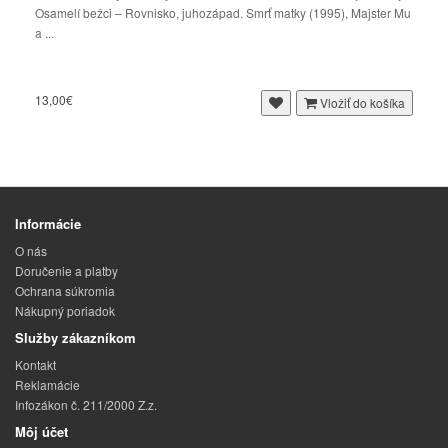
Osamelí bežci – Rovnisko, juhozápad. Smrť matky (1995), Majster Mu
a ...
13,00€
Vložiť do košíka
Informácie
O nás
Doručenie a platby
Ochrana súkromia
Nákupný poriadok
Služby zákazníkom
Kontakt
Reklamácie
Infozákon č. 211/2000 Z.z.
Môj účet