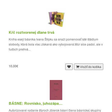
Kŕč roztvorenej dlane trvá
Kniha esejí básnika Ivana Štrpku sa snaží pomenovať isté štádium
slobody, ktorá bola viac získaná ako vybojovaná.Múr síce padol, ale v
ľuďoch pretrvá...
10,00€
Vložiť do košíka
BÁSNE: Rovnisko, juhozápad. Smrť matky / Majster...
Autorizované vydanie štyroch zbierok básní člena básnickej skupiny