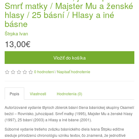
Smrť matky / Majster Mu a ženské
hlasy / 25 básní / Hlasy a iné
básne
Štrpka Ivan
13,00€
Vložiť do košíka
0 hodnotení
/
Napísať hodnotenie
Popis
Vlastnosti
Hodnotenia (0)
Autorizované vydanie štyroch zbierok básní člena básnickej skupiny Osamelí
bežci – Rovnisko, juhozápad. Smrť matky (1995), Majster Mu a ženské hlasy
(1997), 25 básní (2003) a Hlasy a iné básne (2001).
Súborné vydanie tretieho zväzku básnického diela Ivana Štrpku edične
sleduje prirodzenú chronológiu vzniku textov, čo znamená, že jednotlivé