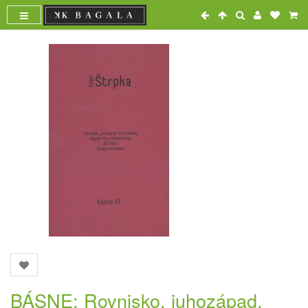
BÁSNE: Rovnisko, juhozápad.