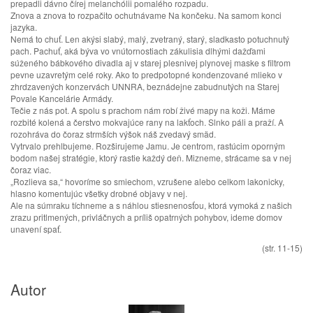
prepadli dávno čírej melanchólii pomalého rozpadu.
Znova a znova to rozpačito ochutnávame Na končeku. Na samom konci
jazyka.
Nemá to chuť. Len akýsi slabý, malý, zvetraný, starý, sladkasto potuchnutý
pach. Pachuť, aká býva vo vnútornostiach zákulisia dlhými dažďami
súženého bábkového divadla aj v starej plesnivej plynovej maske s filtrom
pevne uzavretým celé roky. Ako to predpotopné kondenzované mlieko v
zhrdzavených konzervách UNNRA, beznádejne zabudnutých na Starej
Povale Kancelárie Armády.
Tečie z nás pot. A spolu s prachom nám robí živé mapy na koži. Máme
rozbité kolená a čerstvo mokvajúce rany na lakťoch. Slnko páli a praží. A
rozohráva do čoraz strmších výšok náš zvedavý smäd.
Vytrvalo prehlbujeme. Rozširujeme Jamu. Je centrom, rastúcim oporným
bodom našej stratégie, ktorý rastie každý deň. Mizneme, strácame sa v nej
čoraz viac.
„Rozlieva sa,“ hovoríme so smiechom, vzrušene alebo celkom lakonicky,
hlasno komentujúc všetky drobné objavy v nej.
Ale na súmraku tíchneme a s náhlou stiesnenosťou, ktorá vymoká z našich
zrazu pritlmených, privláčnych a príliš opatrných pohybov, ideme domov
unavení spať.
(str. 11-15)
Autor