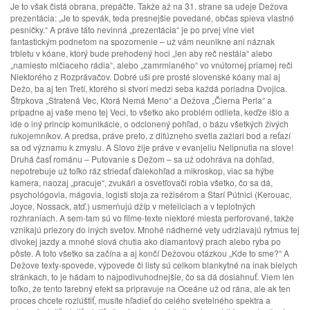
Je to však čistá obrana, prepáčte. Takže až na 31. strane sa udeje Dežova
prezentácia: „Je to spevák, teda presnejšie povedané, občas spieva vlastné
pesničky.“ A práve táto nevinná „prezentácia“ je po prvej vlne viet
fantastickým podnetom na spozornenie – už vám neunikne ani náznak
trbletu v kóane, ktorý bude prehodený hoci „len aby reč nestála“ alebo
„namiesto mlčiaceho rádia“, alebo „zamrmlaného“ vo vnútornej priamej reči
Niektorého z Rozprávačov. Dobré uši pre prosté slovenské kóany mal aj
Dežo, ba aj ten Tretí, ktorého si stvorí medzi seba každá poriadna Dvojica.
Štrpkova „Stratená Vec, Ktorá Nemá Meno“ a Dežova „Čierna Perla“ a
prípadne aj vaše meno tej Veci, to všetko ako problém odlieta, keďže išlo a
ide o iný princíp komunikácie, o odclonený pohľad, o bázu všetkých živých
rukojemníkov. A predsa, práve preto, z difúzneho svetla zažiari bod a reťazí
sa od významu k zmyslu. A Slovo žije práve v evanjeliu Nelipnutia na slove!
Druhá časť románu – Putovanie s Dežom – sa už odohráva na dohľad,
nepotrebuje už toľko ráz striedať ďalekohľad a mikroskop, viac sa hýbe
kamera, naozaj „pracuje“, zvukári a osvetľovači robia všetko, čo sa dá,
psychológovia, mágovia, logisti stoja za režisérom a Starí Pútnici (Kerouac,
Joyce, Nossack, atď.) usmerňujú džíp v meteliciach a v teplotných
rozhraniach. A sem-tam sú vo filme-texte niektoré miesta perforované, takže
vznikajú priezory do iných svetov. Mnohé nádherné vety udržiavajú rytmus tej
divokej jazdy a mnohé slová chutia ako diamantový prach alebo ryba po
pôste. A toto všetko sa začína a aj končí Dežovou otázkou „Kde to sme?“ A
Dežove texty-spovede, výpovede či listy sú celkom blankytné na inak bielych
stránkach, to je hádam to najpodivuhodnejšie, čo sa dá dosiahnuť. Viem len
toľko, že tento farebný efekt sa pripravuje na Oceáne už od rána, ale ak ten
proces chcete rozlúštiť, musíte hľadieť do celého svetelného spektra a