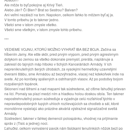
Ale môže to byť pokojne aj Krivý Tieň.
Alebo Ján? Či Blen? Brat so Sestrou? Balvan?
Ani veľmi nezáleží na tom. Napokon, celkom ľahko to môžem byť aj ja.
V tomto príbehu je to takmer jedno.
Všetci sme v istom zmysle všetko.
Všetci sme všetkým, v istom zmysle tohto príbehu.
***
VEDIEME VOJNU, KTORÚ MOŽNO VYHRAŤ IBA BEZ BOJA. Začína sa
hĺbením Jamy. Ale ešte skôr, pred prvým vrypom, pred prvým agresívnym
dotykom so zemou sa všetko dokonale premyslí, preráta, naplánuje a
zakreslí do tajných máp hlboko v tichých Kanceláriách Armády. V ich
nepreniknuteľných šerých útrobách, za vysokými hermeticky uzavretými
dverami štábu, sme Armádou až bezvýhradne, viacej než kdekoľvek inde na
svete. Až po končeky spálených a ostrihaných vlasov. Až po podošvy bojom
rozpálených topánok.
Sklonení nad šiframi a nad mapami tak sústredene, až cítime ľahučký prievan
na líci. Pomaly sa plazí medzi ním a hladkou holou doskou stola. Ten takmer
nepostrehnuteľný posun sústreďuje a vyjadruje celú rozľahlosť týchto v
nepravdepodobných tupých uhloch rozlievajúcich sa chodieb a sál, ktoré
monotónne vysielajú ako prázdne akváriá výstražné signalizačné svetlá
Armády.
Sústredení, takmer v ľahkej demencii polospánku, vhodnej na prijímanie
správ z (Tisíc a jednej) noci.
Ľahučký, celkom vymyslený pavúk nám tisíckami tenulinkých nôžok beží po