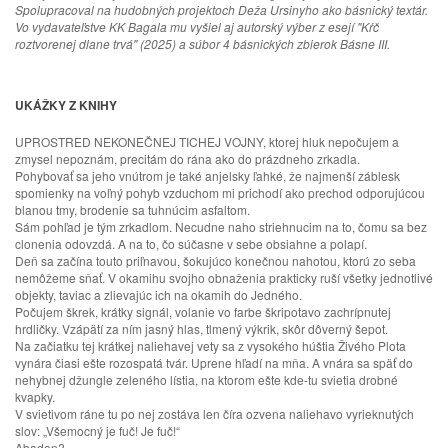
Spolupracoval na hudobných projektoch Deža Ursinyho ako básnický textár.
Vo vydavateľstve KK Bagala mu vyšiel aj autorský výber z esejí "Kŕč
roztvorenej dlane trvá" (2025) a súbor 4 básnických zbierok Básne III.
UKÁŽKY Z KNIHY
UPROSTRED NEKONEČNEJ TICHEJ VOJNY, ktorej hluk nepočujem a
zmysel nepoznám, precitám do rána ako do prázdneho zrkadla.
Pohybovať sa jeho vnútrom je také anjelsky ľahké, že najmenší záblesk
spomienky na voľný pohyb vzduchom mi prichodí ako prechod odporujúcou
blanou tmy, brodenie sa tuhnúcim asfaltom.
Sám pohľad je tým zrkadlom. Necudne naho striehnucim na to, čomu sa bez
clonenia odovzdá. A na to, čo súčasne v sebe obsiahne a polapí.
Deň sa začína touto priľnavou, šokujúco konečnou nahotou, ktorú zo seba
nemôžeme sňať. V okamihu svojho obnaženia prakticky ruší všetky jednotlivé
objekty, taviac a zlievajúc ich na okamih do Jedného.
Počujem škrek, krátky signál, volanie vo farbe škripotavo zachrípnutej
hrdličky. Vzápätí za ním jasný hlas, tlmený výkrik, skôr dôverný šepot.
Na začiatku tej krátkej naliehavej vety sa z vysokého húštia Živého Plota
vynára čiasi ešte rozospatá tvár. Uprene hľadí na mňa. A vnára sa späť do
nehybnej džungle zeleného lístia, na ktorom ešte kde-tu svietia drobné
kvapky.
V svietivom ráne tu po nej zostáva len číra ozvena naliehavo vyrieknutých
slov: „Všemocný je fuč! Je fuč!“
Abadon?