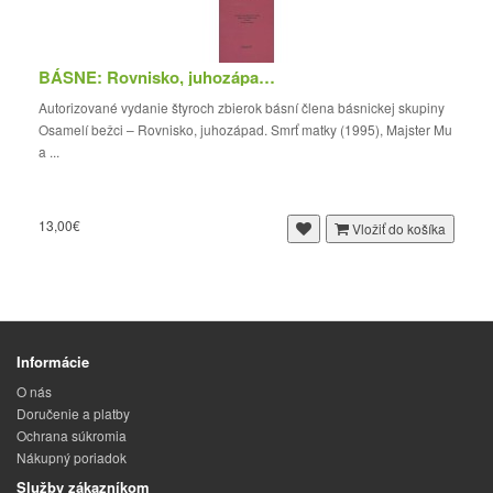
BÁSNE: Rovnisko, juhozápad. Smrť matky / Majster...
Autorizované vydanie štyroch zbierok básní člena básnickej skupiny
Osamelí bežci – Rovnisko, juhozápad. Smrť matky (1995), Majster Mu
a ...
13,00€
Vložiť do košíka
Informácie
O nás
Doručenie a platby
Ochrana súkromia
Nákupný poriadok
Služby zákazníkom