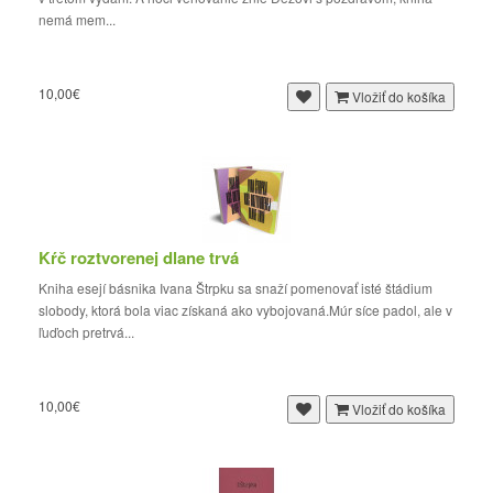
nemá mem...
10,00€
Vložiť do košíka
Kŕč roztvorenej dlane trvá
Kniha esejí básnika Ivana Štrpku sa snaží pomenovať isté štádium
slobody, ktorá bola viac získaná ako vybojovaná.Múr síce padol, ale v
ľuďoch pretrvá...
10,00€
Vložiť do košíka