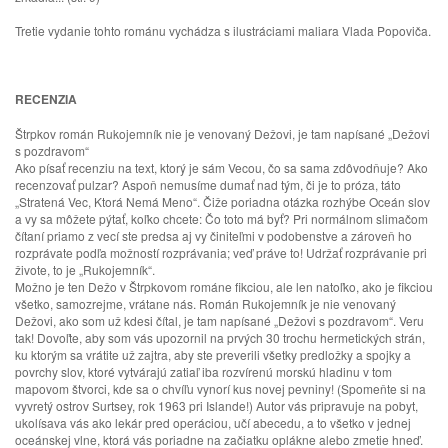
Tretie vydanie tohto románu vychádza s ilustráciami maliara Vlada Popoviča.
RECENZIA
Štrpkov román Rukojemník nie je venovaný Dežovi, je tam napísané „Dežovi
s pozdravom“
Ako písať recenziu na text, ktorý je sám Vecou, čo sa sama zdôvodňuje? Ako
recenzovať pulzar? Aspoň nemusíme dumať nad tým, či je to próza, táto
„Stratená Vec, Ktorá Nemá Meno“. Čiže poriadna otázka rozhýbe Oceán slov
a vy sa môžete pýtať, koľko chcete: Čo toto má byť? Pri normálnom slimačom
čítaní priamo z vecí ste predsa aj vy činiteľmi v podobenstve a zároveň ho
rozprávate podľa možností rozprávania; veď práve to! Udržať rozprávanie pri
živote, to je „Rukojemník“.
Možno je ten Dežo v Štrpkovom románe fikciou, ale len natoľko, ako je fikciou
všetko, samozrejme, vrátane nás. Román Rukojemník je nie venovaný
Dežovi, ako som už kdesi čítal, je tam napísané „Dežovi s pozdravom“. Veru
tak! Dovoľte, aby som vás upozornil na prvých 30 trochu hermetických strán,
ku ktorým sa vrátite už zajtra, aby ste preverili všetky predložky a spojky a
povrchy slov, ktoré vytvárajú zatiaľ iba rozvírenú morskú hladinu v tom
mapovom štvorci, kde sa o chvíľu vynorí kus novej pevniny! (Spomeňte si na
vyvretý ostrov Surtsey, rok 1963 pri Islande!) Autor vás pripravuje na pobyt,
ukolísava vás ako lekár pred operáciou, učí abecedu, a to všetko v jednej
oceánskej vlne, ktorá vás poriadne na začiatku oplákne alebo zmetie hneď.