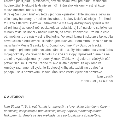
zároveň platiť, platiť, platiť očami, aby ste získali zrak pre hlbinu v slnečnej
hodine. Žiaľ. Niektoré texty nie sú ničím iným ako kúskami vlastnej kože
medzi doskami obalu knihy.
V tretej časti „románu“ – Všetci v jednom – priestor náhle zintímnie, ozvú sa
ešte hlasy heteroným, hoci im slov ubúda, krokov k cieľu už nie je 13 – i keď
to Dežo ešte tvrdí. Dežovo uzdravovanie má svoj vlastný nový rytmus a ten
už prijíma aj autorská reč: poskakujúca lopta, ktorej tieň na stene sa toľko ráz
mihol v texte, sa končí v našich rukách, na chvíľu znehybnie. Pre ňu je ešte
pár možností, pre nás vlastne iba jedna. Vo verzii Ivana Štrpku znie takto: „Na
chvejúcu sa bledú ľavačku si naťahujem rukavicu, ktorú strhol Dežo pri úteku
na svitaní v Meste S z ruky toho, čomu hovoríme Prvý Džin. Je hladká,
poddajná, príjemne priľnavá, absolútne čierna. Rýchlo nadobúda vernú farbu
mojej pokožky. Má telesnú teplotu. Po krvi ani stopy. Uprostred dlane na nej
zreteľne vystupuje známy hadovitý znak. Zľahka v nej zvieram všetkých päť
prstov. Sedí mi. Drží ma. Padne mi ako uliata.“ Myslím, že aj v Archíve
Armády zaznamenali vydanie Štrpkovej knihy ako „zvláštnu udalosť“ a
pripájajú sa s pozdravom Dežovi. Áno, sme všetci v jednom pozdrave.
Ivan Laučík
Denník SME, 14.6.1999
O AUTOROVI
Ivan Štrpka (*1944) patrí k najvýznamnejším slovenským básnikom. Okrem
básnickej, esejistickej a publicistickej tvorby napísal jedinečný román
Rukojemník. Venuje sa tiež prekladaniu z portugalčiny a španielčiny.