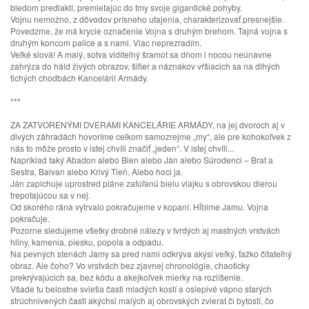
bledom predlaktí, premietajúc do tmy svoje gigantické pohyby.
Vojnu nemožno, z dôvodov prísneho utajenia, charakterizovať presnejšie.
Povedzme, že má krycie označenie Vojna s druhým brehom. Tajná vojna s
druhým koncom palice a s nami. Viac neprezradím.
Veľké slová! A malý, sotva viditeľný šramot sa dňom i nocou neúnavne
zahrýza do háld živých obrazov, šifier a náznakov vŕšiacich sa na dlhých
tichých chodbách Kancelárií Armády.
***
ZA ZATVORENÝMI DVERAMI KANCELÁRIE ARMÁDY, na jej dvoroch aj v
divých záhradách hovoríme celkom samozrejme „my“, ale pre kohokoľvek z
nás to môže prosto v istej chvíli značiť „jeden“. V istej chvíli...
Napríklad taký Abadon alebo Blen alebo Ján alebo Súrodenci – Brat a
Sestra, Balvan alebo Krivý Tieň. Alebo hoci ja.
Ján zapichuje uprostred pláne zafúľanú bielu vlajku s obrovskou dierou
trepotajúcou sa v nej.
Od skorého rána vytrvalo pokračujeme v kopaní. Hĺbime Jamu. Vojna
pokračuje.
Pozorne sledujeme všetky drobné nálezy v tvrdých aj mastných vrstvách
hliny, kamenia, piesku, popola a odpadu.
Na pevných stenách Jamy sa pred nami odkrýva akýsi veľký, ťažko čitateľný
obraz. Ale čoho? Vo vrstvách bez zjavnej chronológie, chaoticky
prekrývajúcich sa, bez kódu a akejkoľvek mierky na rozlíšenie.
Všade tu belostne svietia časti mladých kostí a oslepivé vápno starých
strúchnivených častí akýchsi malých aj obrovských zvierat či bytostí, čo