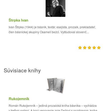
Štrpka Ivan
Ivan Štrpka (1944) je básnik, textár, esejista, prozaik, prekladateľ,
člen básnickej skupiny Osamelí bežci. Vyštudoval slovenč...
Súvisiace knihy
Rukojemník
Román Rukojemník – jediná prozaická kniha básnika – vychádza
v treťom vydaní. A hoci venovanie znie Dežovi s pozdravom, kniha