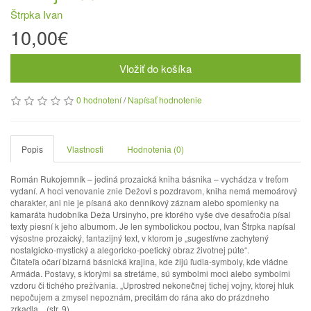
Štrpka Ivan
10,00€
Vložiť do košíka
0 hodnotení
/
Napísať hodnotenie
Popis
Vlastnosti
Hodnotenia (0)
Román Rukojemník – jediná prozaická kniha básnika – vychádza v treťom
vydaní. A hoci venovanie znie Dežovi s pozdravom, kniha nemá memoárový
charakter, ani nie je písaná ako denníkový záznam alebo spomienky na
kamaráta hudobníka Deža Ursinyho, pre ktorého vyše dve desaťročia písal
texty piesní k jeho albumom. Je len symbolickou poctou, Ivan Štrpka napísal
výsostne prozaický, fantazijný text, v ktorom je „sugestívne zachytený
nostalgicko-mystický a alegoricko-poetický obraz životnej púte“.
Čitateľa očarí bizarná básnická krajina, kde žijú ľudia-symboly, kde vládne
Armáda. Postavy, s ktorými sa stretáme, sú symbolmi moci alebo symbolmi
vzdoru či tichého prežívania. „Uprostred nekonečnej tichej vojny, ktorej hluk
nepočujem a zmysel nepoznám, precitám do rána ako do prázdneho
zrkadla... (str. 9)