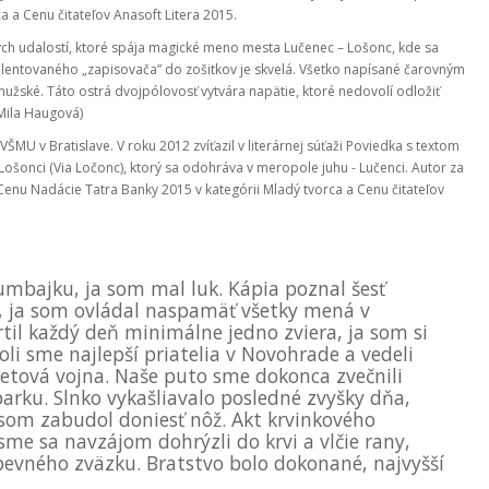
 a Cenu čitateľov Anasoft Litera 2015.
nných udalostí, ktoré spája magické meno mesta Lučenec – Lošonc, kde sa
talentovaného „zapisovača” do zošitkov je skvelá. Všetko napísané čarovným
užské. Táto ostrá dvojpólovosť vytvára napätie, ktoré nedovolí odložiť
(Mila Haugová)
ŠMU v Bratislave. V roku 2012 zvíťazil v literárnej súťaži Poviedka s textom
ošonci (Via Ločonc), ktorý sa odohráva v meropole juhu - Lučenci. Autor za
Cenu Nadácie Tatra Banky 2015 v kategórii Mladý tvorca a Cenu čitateľov
umbajku, ja som mal luk. Kápia poznal šesť
h, ja som ovládal naspamäť všetky mená v
rtil každý deň minimálne jedno zviera, ja som si
oli sme najlepší priatelia v Novohrade a vedeli
svetová vojna. Naše puto sme dokonca zvečnili
rku. Slnko vykašliavalo posledné zvyšky dňa,
n som zabudol doniesť nôž. Akt krvinkového
sme sa navzájom dohrýzli do krvi a vlčie rany,
 pevného zväzku. Bratstvo bolo dokonané, najvyšší