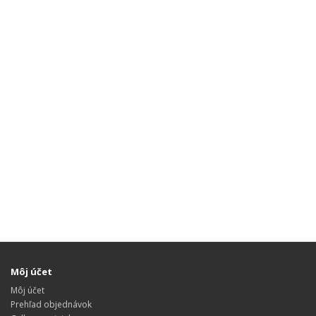
Môj účet
Môj účet
Prehľad objednávok