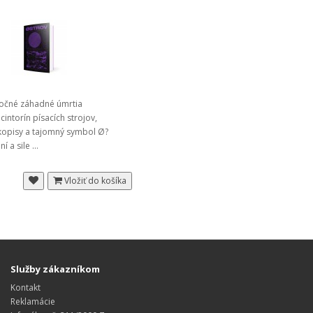
očné záhadné úmrtia
cintorín písacích strojov,
kopisy a tajomný symbol Ø?
í a sile ...
Vložiť do košíka
Služby zákazníkom
Kontakt
Reklamácie