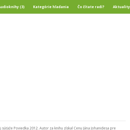
Audioknihy (3)
Kategórie hľadania
Čo čítate radi?
Aktuality
j súťaže Poviedka 2012. Autor za knihu získal Cenu Jána Johanidesa pre