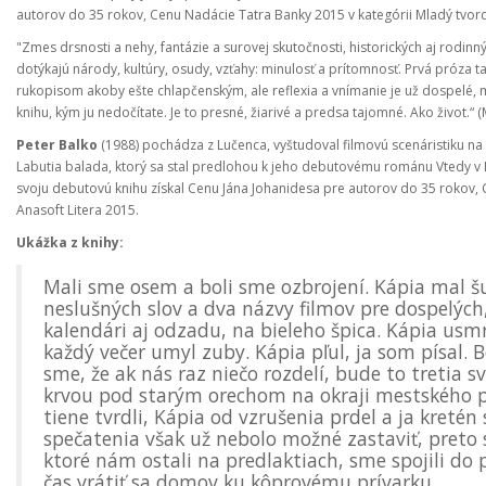
autorov do 35 rokov, Cenu Nadácie Tatra Banky 2015 v kategórii Mladý tvorca
"Zmes drsnosti a nehy, fantázie a surovej skutočnosti, historických aj rodi
dotýkajú národy, kultúry, osudy, vzťahy: minulosť a prítomnosť. Prvá próza 
rukopisom akoby ešte chlapčenským, ale reflexia a vnímanie je už dospelé, m
knihu, kým ju nedočítate. Je to presné, žiarivé a predsa tajomné. Ako život.“ 
Peter Balko
(1988) pochádza z Lučenca, vyštudoval filmovú scenáristiku na V
Labutia balada, ktorý sa stal predlohou k jeho debutovému románu Vtedy v L
svoju debutovú knihu získal Cenu Jána Johanidesa pre autorov do 35 rokov, 
Anasoft Litera 2015.
Ukážka z knihy:
Mali sme osem a boli sme ozbrojení. Kápia mal š
neslušných slov a dva názvy filmov pre dospelýc
kalendári aj odzadu, na bieleho špica. Kápia usm
každý večer umyl zuby. Kápia pľul, ja som písal. B
sme, že ak nás raz niečo rozdelí, bude to tretia 
krvou pod starým orechom na okraji mestského pa
tiene tvrdli, Kápia od vzrušenia prdel a ja kreté
spečatenia však už nebolo možné zastaviť, preto 
ktoré nám ostali na predlaktiach, sme spojili do
čas vrátiť sa domov ku kôprovému prívarku.