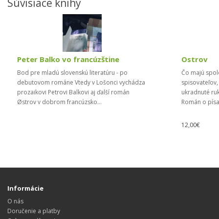
Súvisiace knihy
Peter Balko vo francúzštine
Ostrov
Bod pre mladú slovenskú literatúru - po
Čo majú spol
debutovom románe Vtedy v Lošonci vychádza
spisovateľov, 
prozaikovi Petrovi Balkovi aj ďalší román
ukradnuté ru
Østrov v dobrom francúzsko...
Román o písan
12,00€
Informácie
O nás
Doručenie a platby