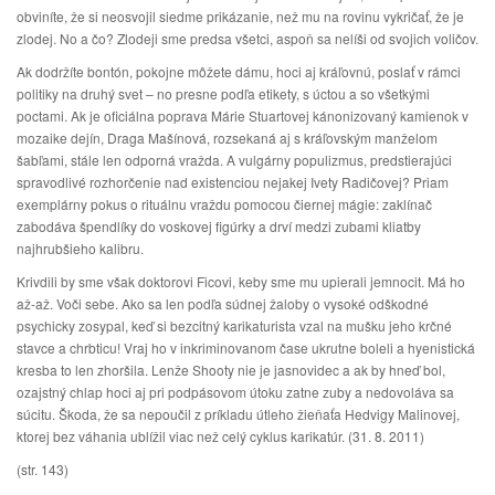
obviníte, že si neosvojil siedme prikázanie, než mu na rovinu vykričať, že je
zlodej. No a čo? Zlodeji sme predsa všetci, aspoň sa nelíši od svojich voličov.
Ak dodržíte bontón, pokojne môžete dámu, hoci aj kráľovnú, poslať v rámci
politiky na druhý svet – no presne podľa etikety, s úctou a so všetkými
poctami. Ak je oficiálna poprava Márie Stuartovej kánonizovaný kamienok v
mozaike dejín, Draga Mašínová, rozsekaná aj s kráľovským manželom
šabľami, stále len odporná vražda. A vulgárny populizmus, predstierajúci
spravodlivé rozhorčenie nad existenciou nejakej Ivety Radičovej? Priam
exemplárny pokus o rituálnu vraždu pomocou čiernej mágie: zaklínač
zabodáva špendlíky do voskovej figúrky a drví medzi zubami kliatby
najhrubšieho kalibru.
Krivdili by sme však doktorovi Ficovi, keby sme mu upierali jemnocit. Má ho
až-až. Voči sebe. Ako sa len podľa súdnej žaloby o vysoké odškodné
psychicky zosypal, keď si bezcitný karikaturista vzal na mušku jeho krčné
stavce a chrbticu! Vraj ho v inkriminovanom čase ukrutne boleli a hyenistická
kresba to len zhoršila. Lenže Shooty nie je jasnovidec a ak by hneď bol,
ozajstný chlap hoci aj pri podpásovom útoku zatne zuby a nedovoláva sa
súcitu. Škoda, že sa nepoučil z príkladu útleho žieňaťa Hedvigy Malinovej,
ktorej bez váhania ublížil viac než celý cyklus karikatúr. (31. 8. 2011)
(str. 143)