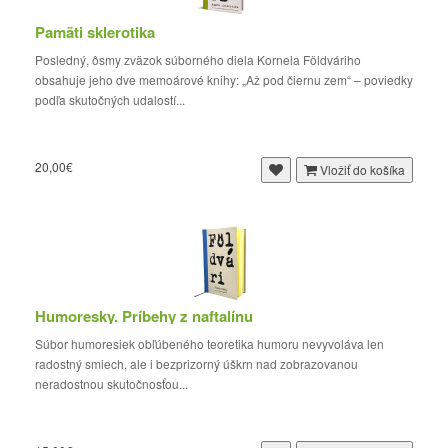
Pamäti sklerotika
Posledný, ôsmy zväzok súborného diela Kornela Földváriho
obsahuje jeho dve memoárové knihy: „Až pod čiernu zem“ – poviedky
podľa skutočných udalostí...
20,00€
Vložiť do košíka
Humoresky. Príbehy z naftalínu
Súbor humoresiek obľúbeného teoretika humoru nevyvoláva len
radostný smiech, ale i bezprizorný úškrn nad zobrazovanou
neradostnou skutočnosťou...