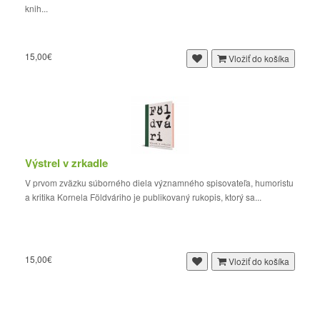
knih...
15,00€
Vložiť do košíka
Výstrel v zrkadle
V prvom zväzku súborného diela významného spisovateľa, humoristu
a kritika Kornela Földváriho je publikovaný rukopis, ktorý sa...
15,00€
Vložiť do košíka