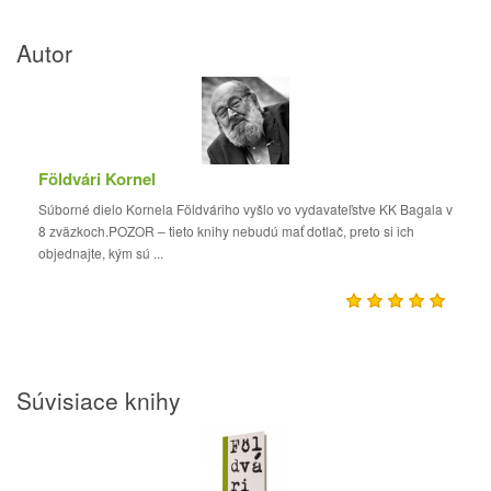
Autor
Földvári Kornel
Súborné dielo Kornela Földváriho vyšlo vo vydavateľstve KK Bagala v
8 zväzkoch.POZOR – tieto knihy nebudú mať dotlač, preto si ich
objednajte, kým sú ...
Súvisiace knihy