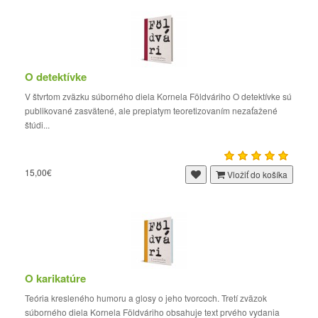
O detektívke
V štvrtom zväzku súborného diela Kornela Földváriho O detektívke sú
publikované zasvätené, ale prepiatym teoretizovaním nezaťažené
štúdi...
15,00€
Vložiť do košíka
O karikatúre
Teória kresleného humoru a glosy o jeho tvorcoch. Tretí zväzok
súborného diela Kornela Földváriho obsahuje text prvého vydania