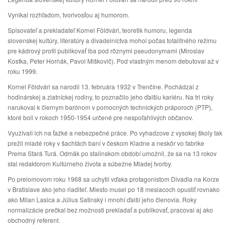
Vynikal rozhľadom, tvorivosťou aj humorom.
Spisovateľ a prekladateľ Kornel Földvári, teoretik humoru, legenda
slovenskej kultúry, literatúry a divadelníctva mohol počas totalitného režimu
pre kádrový profil publikovať iba pod rôznymi pseudonymami (Miroslav
Kostka, Peter Horňák, Pavol Miškovič). Pod vlastným menom debutoval až v
roku 1999.
Kornel Földvári sa narodil 13. februára 1932 v Trenčíne. Pochádzal z
hodinárskej a zlatníckej rodiny, to poznačilo jeho ďalšiu kariéru. Na tri roky
narukoval k čiernym barónom v pomocných technických práporoch (PTP),
ktoré boli v rokoch 1950-1954 určené pre nespoľahlivých občanov.
Využívali ich na ťažké a nebezpečné práce. Po vyhadzove z vysokej školy tak
prežil mladé roky v šachtách baní v českom Kladne a neskôr vo fabrike
Prema Stará Turá. Odmäk po stalinskom období umožnil, že sa na 13 rokov
stal redaktorom Kultúrneho života a súbežne Mladej tvorby.
Po prelomovom roku 1968 sa uchytil vďaka protagonistom Divadla na Korze
v Bratislave ako jeho riaditeľ. Miesto musel po 18 mesiacoch opustiť rovnako
ako Milan Lasica a Július Satinský i mnohí ďalší jeho členovia. Roky
normalizácie prečkal bez možnosti prekladať a publikovať, pracoval aj ako
obchodný referent.