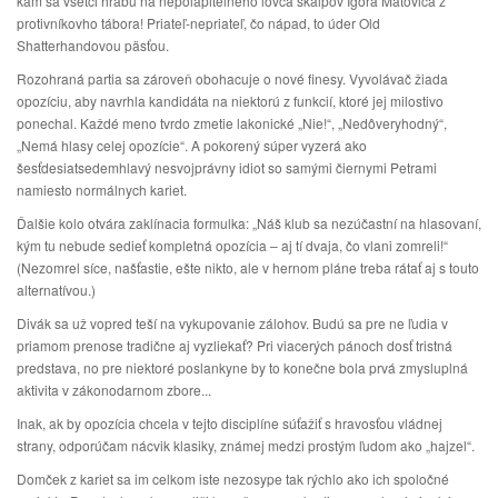
kam sa všetci hrabú na nepolapiteľného lovca skalpov Igora Matoviča z
protivníkovho tábora! Priateľ-nepriateľ, čo nápad, to úder Old
Shatterhandovou päsťou.
Rozohraná partia sa zároveň obohacuje o nové finesy. Vyvolávač žiada
opozíciu, aby navrhla kandidáta na niektorú z funkcií, ktoré jej milostivo
ponechal. Každé meno tvrdo zmetie lakonické „Nie!“, „Nedôveryhodný“,
„Nemá hlasy celej opozície“. A pokorený súper vyzerá ako
šesťdesiatsedemhlavý nesvojprávny idiot so samými čiernymi Petrami
namiesto normálnych kariet.
Ďalšie kolo otvára zaklínacia formulka: „Náš klub sa nezúčastní na hlasovaní,
kým tu nebude sedieť kompletná opozícia – aj tí dvaja, čo vlani zomreli!“
(Nezomrel síce, našťastie, ešte nikto, ale v hernom pláne treba rátať aj s touto
alternatívou.)
Divák sa už vopred teší na vykupovanie zálohov. Budú sa pre ne ľudia v
priamom prenose tradične aj vyzliekať? Pri viacerých pánoch dosť tristná
predstava, no pre niektoré poslankyne by to konečne bola prvá zmysluplná
aktivita v zákonodarnom zbore...
Inak, ak by opozícia chcela v tejto disciplíne súťažiť s hravosťou vládnej
strany, odporúčam nácvik klasiky, známej medzi prostým ľudom ako „hajzel“.
Domček z kariet sa im celkom iste nezosype tak rýchlo ako ich spoločné