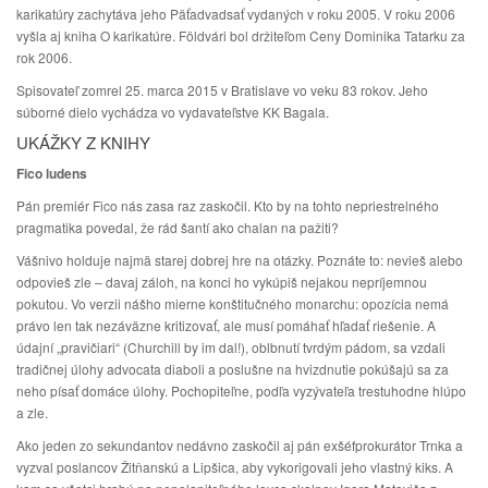
karikatúry zachytáva jeho Päťadvadsať vydaných v roku 2005. V roku 2006
vyšla aj kniha O karikatúre. Földvári bol držiteľom Ceny Dominika Tatarku za
rok 2006.
Spisovateľ zomrel 25. marca 2015 v Bratislave vo veku 83 rokov. Jeho
súborné dielo vychádza vo vydavateľstve KK Bagala.
UKÁŽKY Z KNIHY
Fico ludens
Pán premiér Fico nás zasa raz zaskočil. Kto by na tohto nepriestrelného
pragmatika povedal, že rád šantí ako chalan na pažiti?
Vášnivo holduje najmä starej dobrej hre na otázky. Poznáte to: nevieš alebo
odpovieš zle – davaj záloh, na konci ho vykúpiš nejakou nepríjemnou
pokutou. Vo verzii nášho mierne konštitučného monarchu: opozícia nemá
právo len tak nezáväzne kritizovať, ale musí pomáhať hľadať riešenie. A
údajní „pravičiari“ (Churchill by im dal!), oblbnutí tvrdým pádom, sa vzdali
tradičnej úlohy advocata diaboli a poslušne na hvizdnutie pokúšajú sa za
neho písať domáce úlohy. Pochopiteľne, podľa vyzývateľa trestuhodne hlúpo
a zle.
Ako jeden zo sekundantov nedávno zaskočil aj pán exšéfprokurátor Trnka a
vyzval poslancov Žitňanskú a Lipšica, aby vykorigovali jeho vlastný kiks. A