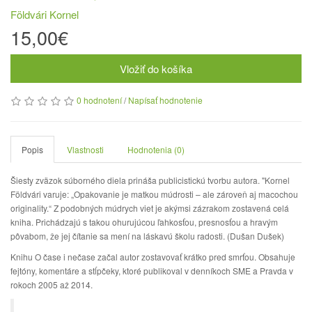
Földvári Kornel
15,00€
Vložiť do košíka
0 hodnotení
/
Napísať hodnotenie
Popis
Vlastnosti
Hodnotenia (0)
Šiesty zväzok súborného diela prináša publicistickú tvorbu autora. "Kornel
Földvári varuje: „Opakovanie je matkou múdrosti – ale zároveň aj macochou
originality.“ Z podobných múdrych viet je akýmsi zázrakom zostavená celá
kniha. Prichádzajú s takou ohurujúcou ľahkosťou, presnosťou a hravým
pôvabom, že jej čítanie sa mení na láskavú školu radosti. (Dušan Dušek)
Knihu O čase i nečase začal autor zostavovať krátko pred smrťou. Obsahuje
fejtóny, komentáre a stĺpčeky, ktoré publikoval v denníkoch SME a Pravda v
rokoch 2005 až 2014.