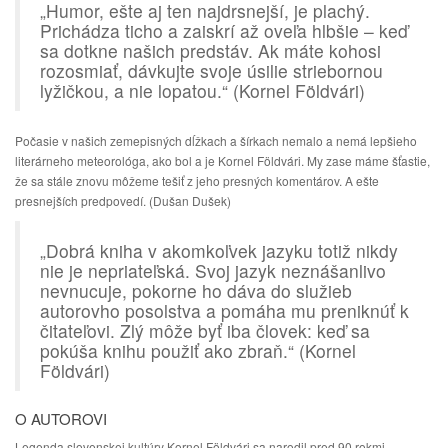
„Humor, ešte aj ten najdrsnejší, je plachý.
Prichádza ticho a zaiskrí až oveľa hlbšie – keď
sa dotkne našich predstáv. Ak máte kohosi
rozosmiať, dávkujte svoje úsilie striebornou
lyžičkou, a nie lopatou.“ (Kornel Földvári)
Počasie v našich zemepisných dĺžkach a šírkach nemalo a nemá lepšieho
literárneho meteorológa, ako bol a je Kornel Földvári. My zase máme šťastie,
že sa stále znovu môžeme tešiť z jeho presných komentárov. A ešte
presnejších predpovedí. (Dušan Dušek)
„Dobrá kniha v akomkoľvek jazyku totiž nikdy
nie je nepriateľská. Svoj jazyk neznášanlivo
nevnucuje, pokorne ho dáva do služieb
autorovho posolstva a pomáha mu preniknúť k
čitateľovi. Zlý môže byť iba človek: keď sa
pokúša knihu použiť ako zbraň.“ (Kornel
Földvári)
O AUTOROVI
Legenda slovenskej kultúry Kornel Földvári sa narodil pred 90 rokmi