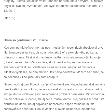
projekty. Pravda, len ak sa voliči konečne neprebudia a nevyhrnú si rukávy,
aby si so svojimi „vyvolenými“ všetkých farieb zahrali partičku „richtára“. (18.
12. 2012)
(str. 169)
Hľadá sa gentleman. Zn.: márne
Keď som po niekoľkých nemastných-neslaných recenziách absolvoval prvú
literárnu polemiku, časopis som hrdo, ako šteňa ukoristeného potkana,
priniesol mame. Tá si však namiesto nadšenia všimla akurát výčitku mojej
„obete“, že som bezočivý sopliak, ktorý nemá úctu pred šedinami a
akademickými titulmi. Zahľadela sa na mňa smutne ponad okuliare a
ľútostivo vyhlásila, že ona ma veru tak nevychovávala. Môžem sa hanbiť, že
sa dokonca v tlači píše, aký som chrapúň.
Nevedno, či aj pani Ficová nosí pri čítaní okuliare. Nepochybne však ani ona
nemá veľkú radosť z toho, že sa celý svet ako v reality show zabáva nad tým,
ako jej dobre vychovaný syn nevyberane grobiani premiérke. Mimochodom,
nielen politickej súperke, ale aj žene, matke, dáme. Iste, politika si pred ústa
obrúsok nekladie, no aj najväčšie bezočivosti aspoň formálne musia
zachovať isté dekórum. Ono je vlastne aj oveľa účinnejšie, ak odporcu