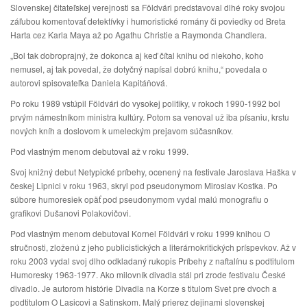
Slovenskej čitateľskej verejnosti sa Földvári predstavoval dlhé roky svojou
záľubou komentovať detektívky i humoristické romány či poviedky od Breta
Harta cez Karla Maya až po Agathu Christie a Raymonda Chandlera.
„Bol tak dobroprajný, že dokonca aj keď čítal knihu od niekoho, koho
nemusel, aj tak povedal, že dotyčný napísal dobrú knihu,“ povedala o
autorovi spisovateľka Daniela Kapitáňová.
Po roku 1989 vstúpil Földvári do vysokej politiky, v rokoch 1990-1992 bol
prvým námestníkom ministra kultúry. Potom sa venoval už iba písaniu, krstu
nových kníh a doslovom k umeleckým prejavom súčasníkov.
Pod vlastným menom debutoval až v roku 1999.
Svoj knižný debut Netypické príbehy, ocenený na festivale Jaroslava Haška v
českej Lipnici v roku 1963, skryl pod pseudonymom Miroslav Kostka. Po
súbore humoresiek opäť pod pseudonymom vydal malú monografiu o
grafikovi Dušanovi Polakovičovi.
Pod vlastným menom debutoval Kornel Földvári v roku 1999 knihou O
stručnosti, zloženú z jeho publicistických a literárnokritických príspevkov. Až v
roku 2003 vydal svoj dlho odkladaný rukopis Príbehy z naftalínu s podtitulom
Humoresky 1963-1977. Ako milovník divadla stál pri zrode festivalu České
divadlo. Je autorom histórie Divadla na Korze s titulom Svet pre dvoch a
podtitulom O Lasicovi a Satinskom. Malý prierez dejinami slovenskej