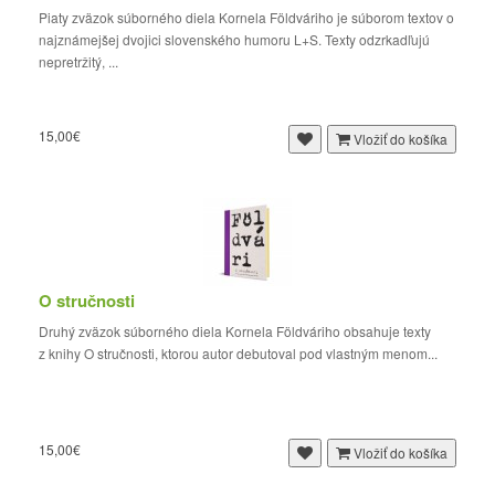
Piaty zväzok súborného diela Kornela Földváriho je súborom textov o
najznámejšej dvojici slovenského humoru L+S. Texty odzrkadľujú
nepretržitý, ...
15,00€
Vložiť do košíka
O stručnosti
Druhý zväzok súborného diela Kornela Földváriho obsahuje texty
z knihy O stručnosti, ktorou autor debutoval pod vlastným menom...
15,00€
Vložiť do košíka