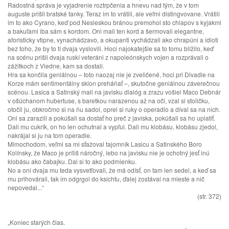
Radostná správa je vyjadrenie roztrpčenia a hnevu nad tým, že v tom
auguste prišli bratské tanky. Teraz im to vrátili, ale veľmi distingvovane. Vrátili
im to ako Cyrano, keď pod Nesleskou bránou premohol sto chlapov s kyjakmi
a bakuľami iba sám s kordom. Oni mali ten kord a šermovali elegantne,
aforisticky vtipne, vynachádzavo, a okupanti vychádzali ako chrapúni a idioti
bez toho, že by to tí dvaja vyslovili. Hoci najokatejšie sa to tomu blížilo, keď
na scénu prišli dvaja ruskí veteráni z napoleónskych vojen a rozprávali o
zážitkoch z Viedne, kam sa dostali.
Hra sa končila geniálnou – toto naozaj nie je zveličené, hoci pri Divadle na
Korze mám sentimentálny sklon preháňať –, skutočne geniálnou záverečnou
scénou. Lasica a Satinský mali na javisku dialóg a zrazu vošiel Maco Debnár
v ošúchanom hubertuse, s baretkou narazenou až na oči, vzal si stoličku,
otočil ju, obkročmo si na ňu sadol, oprel si ruky o operadlo a díval sa na nich.
Oni sa zarazili a pokúšali sa dostať ho preč z javiska, pokúšali sa ho uplatiť.
Dali mu cukrík, on ho len ochutnal a vypľul. Dali mu klobásu, klobásu zjedol,
nakrájal si ju na tom operadle.
Mimochodom, veľmi sa mi sťažoval tajomník Lasicu a Satinského Boro
Kolínsky, že Maco je príliš náročný, lebo na javisku nie je ochotný jesť inú
klobásu ako čabajku. Dal si to ako podmienku.
No a oni dvaja mu teda vysvetľovali, že má odísť, on tam len sedel, a keď sa
mu prihovárali, tak im odgrgol do ksichtu, ďalej zostával na mieste a nič
nepovedal...“
(str. 372)
„Koniec starých čias.