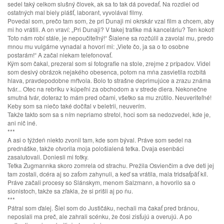
sedel taký celkom slušný človek, ak sa to tak dá povedať. Na rozdiel od
ostatných mal biely plášť, laborant, vyvolával filmy.
Povedal som, prečo tam som, že pri Dunaji mi okrskár vzal film a chcem, aby
mi ho vrátili. A on vraví: „Pri Dunaji? V takej trafike má kanceláriu? Ten kokot!
Toto nám robí stále, je nepoučiteľný!“ Šialene sa rozčúlil a zavolal mu, predo
mnou mu vulgárne vynadal a hovorí mi: „Viete čo, ja sa o to osobne
postarám!“ A začal niekam telefonovať.
Kým som čakal, prezeral som si fotografie na stole, zrejme z prípadov. Videl
som desivý obrázok nejakého obesenca, potom na mňa zasvietila rozbitá
hlava, pravdepodobne mŕtvola. Bolo to strašne deprimujúce a zrazu známa
tvár... Otec na rebríku v kúpeľni za obchodom a v strede diera. Nekonečne
smutná tvár, doteraz to mám pred očami, všetko sa mu zrútilo. Neuveriteľné!
Keby som sa niečo také dočítal v beletrii, neuverím.
Takže takto som sa s ním nepriamo stretol, hoci som sa nedozvedel, kde je,
ani nič iné.
***
A asi o týždeň niekto zvonil tam, kde som býval. Práve som sedel na
prednáške, takže otvorila moja pološialená tetka. Dvaja esenbáci
zasalutovali. Doniesli mi fotky.
Tetka Zugmannka skoro zomrela od strachu. Prežila Osvienčim a dve deti jej
tam zostali, dcéra aj so zaťom zahynuli, a keď sa vrátila, mala tridsaťpäť kíl.
Práve začali procesy so Slánskym, menom Salzmann, a hovorilo sa o
sionistoch, takže sa zľakla, že si prišli aj po ňu.
***
Pátral som ďalej. Šiel som do Justičáku, nechali ma čakať pred bránou,
neposlali ma preč, ale zahrali scénku, že čosi zisťujú a overujú. A po