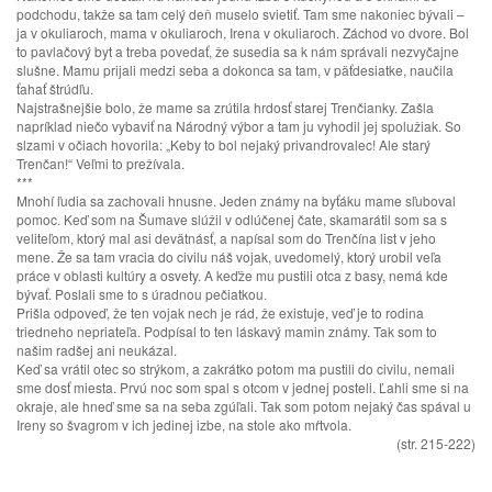
podchodu, takže sa tam celý deň muselo svietiť. Tam sme nakoniec bývali –
ja v okuliaroch, mama v okuliaroch, Irena v okuliaroch. Záchod vo dvore. Bol
to pavlačový byt a treba povedať, že susedia sa k nám správali nezvyčajne
slušne. Mamu prijali medzi seba a dokonca sa tam, v päťdesiatke, naučila
ťahať štrúdľu.
Najstrašnejšie bolo, že mame sa zrútila hrdosť starej Trenčianky. Zašla
napríklad niečo vybaviť na Národný výbor a tam ju vyhodil jej spolužiak. So
slzami v očiach hovorila: „Keby to bol nejaký privandrovalec! Ale starý
Trenčan!“ Veľmi to prežívala.
***
Mnohí ľudia sa zachovali hnusne. Jeden známy na byťáku mame sľuboval
pomoc. Keď som na Šumave slúžil v odlúčenej čate, skamarátil som sa s
veliteľom, ktorý mal asi devätnásť, a napísal som do Trenčína list v jeho
mene. Že sa tam vracia do civilu náš vojak, uvedomelý, ktorý urobil veľa
práce v oblasti kultúry a osvety. A keďže mu pustili otca z basy, nemá kde
bývať. Poslali sme to s úradnou pečiatkou.
Prišla odpoveď, že ten vojak nech je rád, že existuje, veď je to rodina
triedneho nepriateľa. Podpísal to ten láskavý mamin známy. Tak som to
našim radšej ani neukázal.
Keď sa vrátil otec so strýkom, a zakrátko potom ma pustili do civilu, nemali
sme dosť miesta. Prvú noc som spal s otcom v jednej posteli. Ľahli sme si na
okraje, ale hneď sme sa na seba zgúľali. Tak som potom nejaký čas spával u
Ireny so švagrom v ich jedinej izbe, na stole ako mŕtvola.
(str. 215-222)