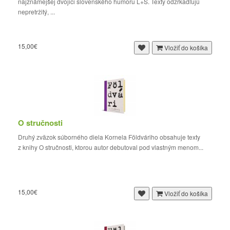
najznámejšej dvojici slovenského humoru L+S. Texty odzrkadľujú
nepretržitý, ...
15,00€
Vložiť do košíka
O stručnosti
Druhý zväzok súborného diela Kornela Földváriho obsahuje texty
z knihy O stručnosti, ktorou autor debutoval pod vlastným menom...
15,00€
Vložiť do košíka