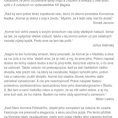
rukopisov, že jeho zozbierané spisy majú 8 zväzkov a dokopy 2 088 strán,
vyšli v 8 zväzkoch vo vydavateľstve KK Bagala.
„Rád by som práve teraz zopakoval vetu, ktorú mi dávno povedala Kornelova
Naďka: „Kornel je dobrý z úcty k životu.“ Myslím, že k tejto vete niet čo dodať.“
Tomáš Janovic
„Kornel bol veľmi veselý a svojím smiechom nás vždy všetkých nakazil. Smial
sa tak, že vydýchal všetok vzduch, takže v tej pivnici potom už pre ostatných
neostal nijaký kyslík. Preto sme sa tam tak potili.“
Július Satinský
„Najprv to bol hurónsky smiech, ktorý prezradil, že Kornel je v hľadisku a díva
sa na Jula a na mňa. Vedeli sme, že je náš, a my, že sme jeho. Potom napísal
doslov do knihy našich textov a bol to prvý kritik, ktorý bral vážne to, o čo sme
sa usilovali. Takže nebolo nič prekvapujúce, keď sa stal riaditeľom nášho
divadla, kde prežil rok, na ktorý sa nezabúda. Najprv vyhodili jeho, potom
nás a nakoniec zrušili divadlo. Kornel bol vlastne človek, ktorého stále
odniekiaľ vyhadzovali. A nie pre neschopnosť. Práve naopak! Našou
poslednou profesionálnou spoluprácou bolo jeho dramaturgovanie v Štúdiu
S. Bol tam s nami niekoľko rokov a myslím, že sa cítil veľmi dobre, a aj my
sme boli radi, že ho máme. Budem na neho vždy spomínať s úsmevom.“
Milan Lasica
„Keď čítam Kornela Földváriho, objekt jeho zamyslení sa odsúva do úzadia.
Fascinuje ma presnosť a elegancia, s akou používa jazyk. Pre tento pôžitok
na Kornela nikdy nezabudnem, preto som vydal všetky jeho rukopisy knižne,