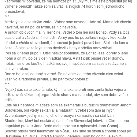
kádrovník mi povedal, že ma nemôže prijať: „My musíme ešte prepúšťať po tej
výmene peňazí!“ Takže som sa vrátil a svojich 74 korún som jednoducho
precestoval.
***
Medzitým otec a strýko zmizli. Vôbec sme nevedeli, kde sú. Mama ich chcela
navštíviť, no na polícii tvrdili, že nič nevedia.
A pritom obidvoch mali v Trenčíne. Vedel o tom len náš Bonzo. Vždy sa totiž
otca držal a všade s ním chodil. Verný pes ho po zatknutí najprv kde-kade
hľadal a rýchlo si uvedomil, že obchod je jediný pevný bod. Šiel teda tam a
čakal. A otca zakaždým ráno doviezli z basy a všetko odovzdával.
Pes sa k nemu pripojil. Otec neskôr spomínal, že Bonzo ležal opretý o jeho
nohu a on mu po celý deň hladkal hlavu. A náš psík prišiel večer domov,
netušili sme, že keď ho hladkáme, svojím spôsobom sa zase stretávame s
otcovou rukou.
Bonzo bol ozaj oddaný a verný. Po návrate z dlhého väzenia otca veľmi
vášnivo a radostne privítal. Ešte pár rokov potom žil.
***
Nejaký čas sa to takto ťahalo, kým na fakulte proti mne zúrila tichá vojna a
odkazovač základnej organizácie strany ma nabádal, aby som dobrovoľne
odišiel.
Ešte na Priehrade mládeže som sa skamarátil s budúcim dramatikom Jánom
Solovičom, bol vtedy sextán a ja maturant. Stretol som tam aj iných
Zvolenčanov, jedným z mojich dlhoročných kamarátov sa stal Ivan
Stadtrucker, ktorý bol neskôr aj riaditeľom Slovenskej televízie. Okrem neho
napríklad prozaik Jano Beňo alebo novinár a spisovateľ Jano Čomaj.
Solovič prišiel robiť talentovky na VŠMU. Tak sme sa stretli a chodili spolu po
Bratislave. Pri Dunaji, pred Národnou galériou, som ho odfotil. A ako to