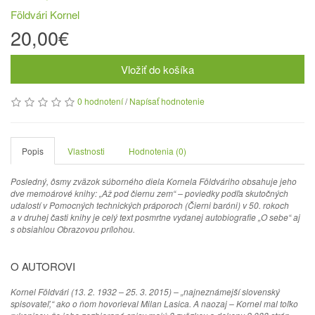
Földvári Kornel
20,00€
Vložiť do košíka
0 hodnotení
/
Napísať hodnotenie
Popis
Vlastnosti
Hodnotenia (0)
Posledný, ôsmy zväzok súborného diela Kornela Földváriho obsahuje jeho
dve memoárové knihy: „Až pod čiernu zem“ – poviedky podľa skutočných
udalostí v Pomocných technických práporoch (Čierni baróni) v 50. rokoch
a v druhej časti knihy je celý text posmrtne vydanej autobiografie „O sebe“ aj
s obsiahlou Obrazovou prílohou.
O AUTOROVI
Kornel Földvári (13. 2. 1932 – 25. 3. 2015) – „najneznámejší slovenský
spisovateľ,“ ako o ňom hovorieval Milan Lasica. A naozaj – Kornel mal toľko