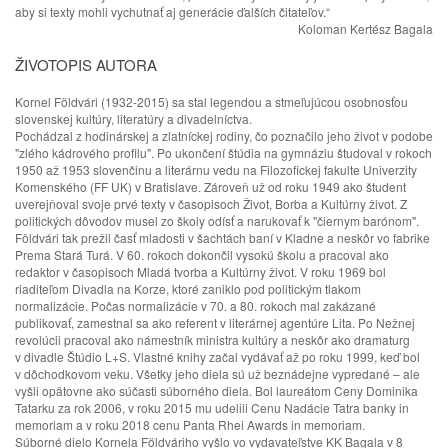
aby si texty mohli vychutnať aj generácie ďalších čitateľov.“
Koloman Kertész Bagala
ŽIVOTOPIS AUTORA
Kornel Földvári (1932-2015) sa stal legendou a stmeľujúcou osobnosťou
slovenskej kultúry, literatúry a divadelníctva.
Pochádzal z hodinárskej a zlatníckej rodiny, čo poznačilo jeho život v podobe
"zlého kádrového profilu". Po ukončení štúdia na gymnáziu študoval v rokoch
1950 až 1953 slovenčinu a literárnu vedu na Filozofickej fakulte Univerzity
Komenského (FF UK) v Bratislave. Zároveň už od roku 1949 ako študent
uverejňoval svoje prvé texty v časopisoch Život, Borba a Kultúrny život. Z
politických dôvodov musel zo školy odísť a narukovať k "čiernym barónom".
Földvári tak prežil časť mladosti v šachtách baní v Kladne a neskôr vo fabrike
Prema Stará Turá. V 60. rokoch dokončil vysokú školu a pracoval ako
redaktor v časopisoch Mladá tvorba a Kultúrny život. V roku 1969 bol
riaditeľom Divadla na Korze, ktoré zaniklo pod politickým tlakom
normalizácie. Počas normalizácie v 70. a 80. rokoch mal zakázané
publikovať, zamestnal sa ako referent v literárnej agentúre Lita. Po Nežnej
revolúcii pracoval ako námestník ministra kultúry a neskôr ako dramaturg
v divadle Štúdio L+S. Vlastné knihy začal vydávať až po roku 1999, keď bol
v dôchodkovom veku. Všetky jeho diela sú už beznádejne vypredané – ale
vyšli opätovne ako súčasti súborného diela. Bol laureátom Ceny Dominika
Tatarku za rok 2006, v roku 2015 mu udelili Cenu Nadácie Tatra banky in
memoriam a v roku 2018 cenu Panta Rhei Awards in memoriam.
Súborné dielo Kornela Földváriho vyšlo vo vydavateľstve KK Bagala v 8