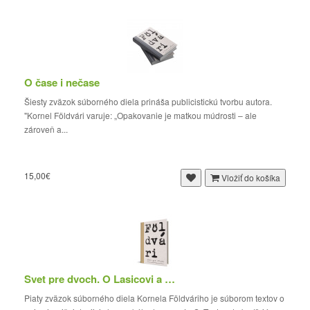
O čase i nečase
Šiesty zväzok súborného diela prináša publicistickú tvorbu autora.
"Kornel Földvári varuje: „Opakovanie je matkou múdrosti – ale
zároveň a...
15,00€
Vložiť do košíka
Svet pre dvoch. O Lasicovi a Satinskom
Piaty zväzok súborného diela Kornela Földváriho je súborom textov o