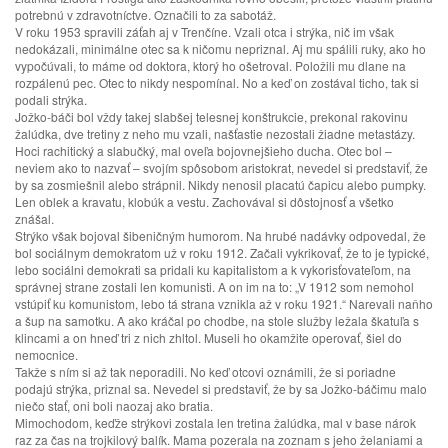
potrebnú v zdravotníctve. Označili to za sabotáž.
V roku 1953 spravili záťah aj v Trenčíne. Vzali otca i strýka, nič im však
nedokázali, minimálne otec sa k ničomu nepriznal. Aj mu spálili ruky, ako ho
vypočúvali, to máme od doktora, ktorý ho ošetroval. Položili mu dlane na
rozpálenú pec. Otec to nikdy nespomínal. No a keď on zostával ticho, tak si
podali strýka.
Jožko-báči bol vždy takej slabšej telesnej konštrukcie, prekonal rakovinu
žalúdka, dve tretiny z neho mu vzali, našťastie nezostali žiadne metastázy.
Hoci rachitický a slabučký, mal oveľa bojovnejšieho ducha. Otec bol –
neviem ako to nazvať – svojím spôsobom aristokrat, nevedel si predstaviť, že
by sa zosmiešnil alebo strápnil. Nikdy nenosil placatú čapicu alebo pumpky.
Len oblek a kravatu, klobúk a vestu. Zachovával si dôstojnosť a všetko
znášal.
Strýko však bojoval šibeničným humorom. Na hrubé nadávky odpovedal, že
bol sociálnym demokratom už v roku 1912. Začali vykrikovať, že to je typické,
lebo sociálni demokrati sa pridali ku kapitalistom a k vykorisťovateľom, na
správnej strane zostali len komunisti. A on im na to: „V 1912 som nemohol
vstúpiť ku komunistom, lebo tá strana vznikla až v roku 1921.“ Narevali naňho
a šup na samotku. A ako kráčal po chodbe, na stole služby ležala škatuľa s
klincami a on hneď tri z nich zhltol. Museli ho okamžite operovať, šiel do
nemocnice.
Takže s ním si až tak neporadili. No keď otcovi oznámili, že si poriadne
podajú strýka, priznal sa. Nevedel si predstaviť, že by sa Jožko-báčimu malo
niečo stať, oni boli naozaj ako bratia.
Mimochodom, keďže strýkovi zostala len tretina žalúdka, mal v base nárok
raz za čas na trojkilový balík. Mama pozerala na zoznam s jeho želaniami a