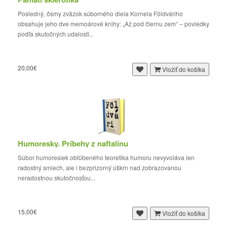
Posledný, ôsmy zväzok súborného diela Kornela Földváriho
obsahuje jeho dve memoárové knihy: „Až pod čiernu zem“ – poviedky
podľa skutočných udalostí...
20,00€
Vložiť do košíka
Humoresky. Príbehy z naftalínu
Súbor humoresiek obľúbeného teoretika humoru nevyvoláva len
radostný smiech, ale i bezprizorný úškrn nad zobrazovanou
neradostnou skutočnosťou...
15,00€
Vložiť do košíka