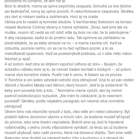
polhodine mi oznámili, že tam nie je.
Bolo to strašné, mama sa úplne psychicky zosypala. Schudla za dva týždne
asi šestnásť kíl, nervy jej úplne povolili. A nekontrolovane zaspávala. Skrátka,
cez deň si niekam sadla a zadriemala. Hoci aj na úrade.
Občas pre to nastali aj komické situácie. V trenčianskej Sokolovni sa konalo
nejaké školenie Civilnej obrany a mama vyhlásila: „Teraz, keď sme tak na
muške, musím ísť, nedá sa nič robiť, ešte by bolo na nás, že to sabotujeme.“
A aby nezaspala, sadla si do prvého radu. Tak úprimne sa zahľadela na
prednášateľa, že sa stále obracal na ňu – a mama zavrela oči. Keď sa
zobudila, pozrela naňho, on sa na ňu tiež vyčítavo pozrel, a to sa
niekoľkokrát opakovalo. Keď sa poslednýkrát prebrala, už v sále nikto nebol.
Nechali ju spať.
A až potom, keď otca so strýkom vypočuli odhora až dolu – tipujem, že
súčasťou nátlaku bolo aj to, že nemali žiaden kontakt s blízkymi –, až potom
mama otca konečne videla. Pustili nás k nemu. A čakalo sa na proces.
V Trenčíne si ani jeden advokát netrúfol otca obhajovať. Vzal to až pán doktor
Vámoš z Nového Mesta nad Váhom, ktorý hovoril: „Veď to je evidentné! To
keby som povedal toto a toto...“ Normálne mame vyložil, ako by mohol
padnúť oslobodzujúci rozsudok. „Ale mám to zakázané, ja to nesmiem
povedať!“ Skrátka, podľa nejakého paragrafu ani nesmel otca normálne
obhajovať.
Okrem toho nás okamžite vyrazili z bytu, otec ešte ani nebol odsúdený. Byt
pridelili istému dozorcovi väzňov a hrozili nám, že budeme musieť ísť bývať
do pivnice, lebo sme triedni nepriatelia. Bránili sme sa, boli to hanebné
naťahovačky, v jednu chvíľu víťazoslávne vyhlásili, že teraz sa už budeme
musieť ubytovať, lebo našli pivnicu, ktorá má drevenú dlážku. Tam sme nešli.
Nakoniec sme dostali na námestí jednu izbu s kuchyňou a s oknami do