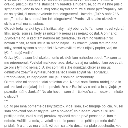
cvaklo, pristúpil ku mne starší pán v baretke a hubertuse, čo mi vlastne prišlo
sympatické, lebo to bol aj môj odev, myslel som, že si bude pýtať zápalky. Ale
on sa spýtal, či mám povolenie tam fotografovať. Hovorím: „Tu? A načo?“ A
on: „Tu treba, tu sa nedá len tak fotografovať.“ Predstavil sa ako okrskár v
civile a vzal ma so sebou.
Okrsok bola nejaká bývalá trafika, taký malý obchodík. Tam som musel vybrať
film, spýtal som sa, kedy sa môžem k nemu zas nejako dostať. A on na to:
„Vyvoláme ho, a keď tam nebude nič závadné, tak vám ho vrátime.“ No
hovoril to tak, že veď určite sa niečo nájde. Tak vravím: „Mám tam rodinné
fotky, nerád by som o ne prišiel.“ Nevystavili mi však nijaký papier, vraj do
týždňa dajú vedieť.
O dva týždne som šiel okolo a tento okrskár tam náhodou sedel. Tak som sa
mu pripomenul. Posielal ma kade-tade, dokonca aj na radnicu, tam povedali,
že oni s tým nič nemajú. A ako som tak stále domŕzal, chcel sa ma už
definitívne zbaviť a vyhlásil, nech sa teda idem spýtať na Februárku.
Predpokladal, že nepôjdem. Ale ja už som bol rozbehnutý.
Okrem toho mi napadla taká smiešna vec. Nemal som žiadnu nádej, bolo to
asi ako keď v nejakej dedine povieš, že si z Bratislavy a oni sa ťa spýtajú: „A
poznáte nášho Janka?“ No ale hovoril som si – čo keď sa tam dozviem niečo
o otcovi?
***
Bol to pre mňa pomerne desivý zážitok, videl som, ako funguje polícia. Musel
som odovzdať občiansky preukaz a povedať, čo hľadám. Zavolali službu,
prišli po mňa, vzali si môj preukaz, vyviedli ma na prvé poschodie, tam to
nebolo. Vrátili ma dolu, zavolali na tretie poschodie, prišiel po mňa ďalší
príslušník a znovu ma vrátili. Až som sa takto dostal na piate poschodie, kde