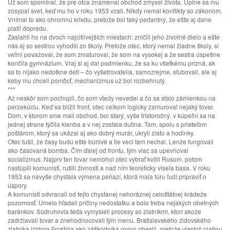
Už som spomínal, že pre otca znamenal obchod zmysel života. Úplne sa mu
zosypal svet, keď mu ho v roku 1953 vzali. Nikdy nemal konflikty so zákonom.
Vnímal to ako ohromnú krivdu, pretože bol taký pedantný, že ešte aj dane
platil dopredu.
Zasiahli ho na dvoch najcitlivejších miestach: zničili jeho životné dielo a ešte
nás aj so sestrou vyhodili zo školy. Pretože otec, ktorý nemal žiadne školy, si
veľmi považoval, že som zmaturoval, že som na vysokej a že sestra úspešne
končila gymnázium. Vraj si aj dal podmienku, že sa ku všetkému prizná, ak
sa to nijako nedotkne detí – čo vyšetrovatelia, samozrejme, sľubovali, ale aj
keby mu chceli pomôcť, mechanizmus už bol rozbehnutý.
***
Až neskôr som pochopil, čo som vtedy nevedel a čo sa stalo zámienkou na
perzekúciu. Keď sa blížil front, otec celkom logicky zamuroval nejaký tovar.
Dom, v ktorom sme mali obchod, bol starý, vyše tristoročný, v kúpeľni sa na
jednej strane týčila klenba a v nej zostala dutina. Tam, spolu s priateľom
poštárom, ktorý sa ukázal aj ako dobrý murár, ukryli zlato a hodinky.
Otec tušil, že časy budú ešte búrlivé a tie veci tam nechal. Lenže fungovali
ako časovaná bomba. Čím ďalej od frontu, tým viac sa upevňoval
socializmus. Najprv ten tovar nemohol otec vybrať kvôli Rusom, potom
nastúpili komunisti, rušili živnosti a nad ním teoreticky visela basa. V roku
1953 sa navyše chystala výmena peňazí, ktorá mala fúru ľudí pripraviť o
úspory.
A komunisti odvracali od tejto chystanej nehoráznej celoštátnej krádeže
pozornosť. Umelo hľadali príčiny nedostatku a bolo treba nejakých obetných
baránkov. Súdruhovia teda vymysleli procesy so zlatníkmi, ktorí akože
zadržiavali tovar a znehodnocovali tým menu. Bratislavského židovského
zlatníka Izidora Frostiga ako záškodníka rovno obesili, pretože vlastnil platinu