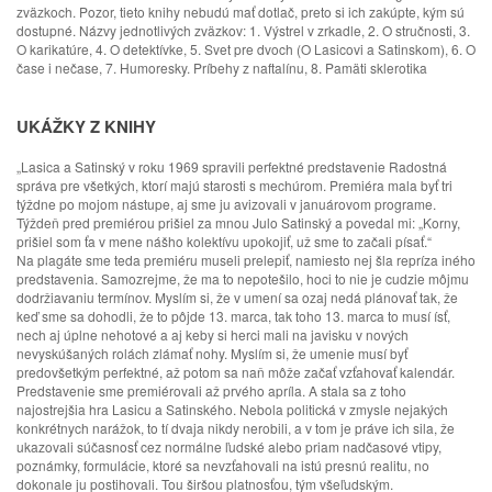
zväzkoch. Pozor, tieto knihy nebudú mať dotlač, preto si ich zakúpte, kým sú
dostupné. Názvy jednotlivých zväzkov: 1. Výstrel v zrkadle, 2. O stručnosti, 3.
O karikatúre, 4. O detektívke, 5. Svet pre dvoch (O Lasicovi a Satinskom), 6. O
čase i nečase, 7. Humoresky. Príbehy z naftalínu, 8. Pamäti sklerotika
UKÁŽKY Z KNIHY
„Lasica a Satinský v roku 1969 spravili perfektné predstavenie Radostná
správa pre všetkých, ktorí majú starosti s mechúrom. Premiéra mala byť tri
týždne po mojom nástupe, aj sme ju avizovali v januárovom programe.
Týždeň pred premiérou prišiel za mnou Julo Satinský a povedal mi: „Korny,
prišiel som ťa v mene nášho kolektívu upokojiť, už sme to začali písať.“
Na plagáte sme teda premiéru museli prelepiť, namiesto nej šla repríza iného
predstavenia. Samozrejme, že ma to nepotešilo, hoci to nie je cudzie môjmu
dodržiavaniu termínov. Myslím si, že v umení sa ozaj nedá plánovať tak, že
keď sme sa dohodli, že to pôjde 13. marca, tak toho 13. marca to musí ísť,
nech aj úplne nehotové a aj keby si herci mali na javisku v nových
nevyskúšaných rolách zlámať nohy. Myslím si, že umenie musí byť
predovšetkým perfektné, až potom sa naň môže začať vzťahovať kalendár.
Predstavenie sme premiérovali až prvého apríla. A stala sa z toho
najostrejšia hra Lasicu a Satinského. Nebola politická v zmysle nejakých
konkrétnych narážok, to tí dvaja nikdy nerobili, a v tom je práve ich sila, že
ukazovali súčasnosť cez normálne ľudské alebo priam nadčasové vtipy,
poznámky, formulácie, ktoré sa nevzťahovali na istú presnú realitu, no
dokonale ju postihovali. Tou širšou platnosťou, tým všeľudským.