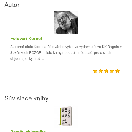
Autor
Földvári Kornel
Súborné dielo Kornela Földváriho vyšlo vo vydavateľstve KK Bagala v
8 zväzkoch.POZOR – tieto knihy nebudú mať dotlač, preto si ich
objednajte, kým sú ...
Súvisiace knihy
Pamäti sklerotika