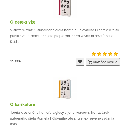
O detektívke
V štvrtom zväzku súborného diela Kornela Földváriho O detektívke sú
publikované zasvätené, ale prepiatym teoretizovaním nezaťažené
štúdi...
15,00€
Vložiť do košíka
O karikatúre
Teória kresleného humoru a glosy o jeho tvorcoch. Tretí zväzok
súborného diela Kornela Földváriho obsahuje text prvého vydania
knih...