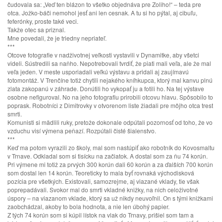
čudovala sa: „Veď ten blázon to všetko objednáva pre Zoliho!“ – teda pre
otca. Jožko-báči nemohol jesť ani len cesnak. A tu si ho pýtal, aj cibuľu,
feferónky, proste také veci.
Takže otec sa priznal.
Mne povedali, že je triedny nepriateľ.
***
Otcove fotografie v nadživotnej veľkosti vystavili v Dynamitke, aby všetci
videli. Sústredili sa naňho. Nepotrebovali tvrdiť, že piati mali veľa, ale že mal
veľa jeden. V meste usporiadali veľkú výstavu a pridali aj zaujímavú
fotomontáž. V Trenčíne totiž chytili nejakého kníhkupca, ktorý mal kanvu plnú
zlata zakopanú v záhrade. Donútili ho vykopať ju a fotili ho. Na tej výstave
osobne nefiguroval. No na jeho fotografiu prirobili otcovu hlavu. Spôsobilo to
poprask. Robotníci z Dimitrovky v otvorenom liste žiadali pre môjho otca trest
smrti.
Komunisti si mädlili ruky, pretože dokonale odpútali pozornosť od toho, že vo
vzduchu visí výmena peňazí. Rozpútali čisté šialenstvo.
***
Keď ma potom vyrazili zo školy, mal som nastúpiť ako robotník do Kovosmaltu
v Trnave. Odkladal som si tisícku na začiatok. A dostal som za ňu 74 korún.
Pri výmene mi totiž za prvých 300 korún dali 60 korún a za ďalších 700 korún
som dostal len 14 korún. Teoreticky to mala byť rovnaká východisková
pozícia pre všetkých. Existovali, samozrejme, aj viazané vklady, tie však
poprepadávali. Svokor mal do smrti vkladné knižky, na nich celoživotné
úspory – na viazanom vklade, ktorý sa už nikdy neuvoľnil. On s tými knižkami
zaobchádzal, akoby to bola hodnota, a nie len úbohý papier.
Z tých 74 korún som si kúpil lístok na vlak do Trnavy, prišiel som tam a