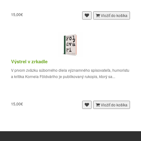
15,00€
Vložiť do košíka
Výstrel v zrkadle
V prvom zväzku súborného diela významného spisovateľa, humoristu
a kritika Kornela Földváriho je publikovaný rukopis, ktorý sa...
15,00€
Vložiť do košíka