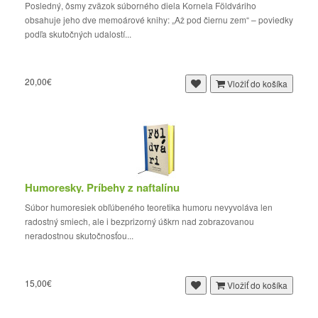
Posledný, ôsmy zväzok súborného diela Kornela Földváriho
obsahuje jeho dve memoárové knihy: „Až pod čiernu zem“ – poviedky
podľa skutočných udalostí...
20,00€
Vložiť do košíka
Humoresky. Príbehy z naftalínu
Súbor humoresiek obľúbeného teoretika humoru nevyvoláva len
radostný smiech, ale i bezprizorný úškrn nad zobrazovanou
neradostnou skutočnosťou...
15,00€
Vložiť do košíka