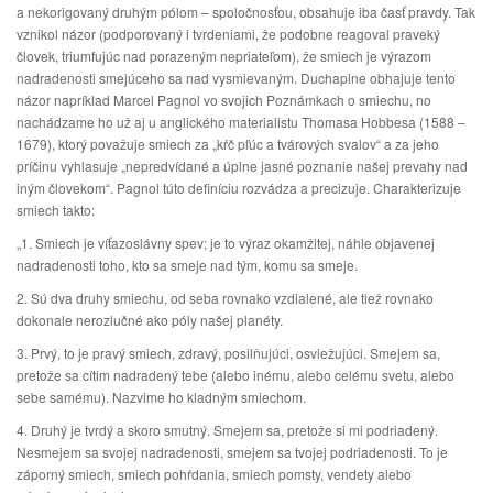
a nekorigovaný druhým pólom – spoločnosťou, obsahuje iba časť pravdy. Tak
vznikol názor (podporovaný i tvrdeniami, že podobne reagoval praveký
človek, triumfujúc nad porazeným nepriateľom), že smiech je výrazom
nadradenosti smejúceho sa nad vysmievaným. Duchaplne obhajuje tento
názor napríklad Marcel Pagnol vo svojich Poznámkach o smiechu, no
nachádzame ho už aj u anglického materialistu Thomasa Hobbesa (1588 –
1679), ktorý považuje smiech za „kŕč pľúc a tvárových svalov“ a za jeho
príčinu vyhlasuje „nepredvídané a úplne jasné poznanie našej prevahy nad
iným človekom“. Pagnol túto definíciu rozvádza a precizuje. Charakterizuje
smiech takto:
„1. Smiech je víťazoslávny spev; je to výraz okamžitej, náhle objavenej
nadradenosti toho, kto sa smeje nad tým, komu sa smeje.
2. Sú dva druhy smiechu, od seba rovnako vzdialené, ale tiež rovnako
dokonale nerozlučné ako póly našej planéty.
3. Prvý, to je pravý smiech, zdravý, posilňujúci, osviežujúci. Smejem sa,
pretože sa cítim nadradený tebe (alebo inému, alebo celému svetu, alebo
sebe samému). Nazvime ho kladným smiechom.
4. Druhý je tvrdý a skoro smutný. Smejem sa, pretože si mi podriadený.
Nesmejem sa svojej nadradenosti, smejem sa tvojej podriadenosti. To je
záporný smiech, smiech pohŕdania, smiech pomsty, vendety alebo