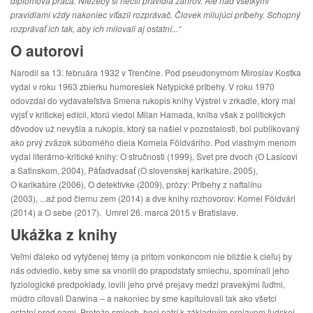
diplomová práca. Niežeby si nectil pravidlá žánrov. Ale nad všetkými
pravidlami vždy nakoniec víťazil rozprávač. Človek milujúci príbehy. Schopný
rozprávať ich tak, aby ich milovali aj ostatní...“
O autorovi
Narodil sa 13. februára 1932 v Trenčíne. Pod pseudonymom Miroslav Kostka
vydal v roku 1963 zbierku humoresiek Netypické príbehy. V roku 1970
odovzdal do vydavateľstva Smena rukopis knihy Výstrel v zrkadle, ktorý mal
vyjsť v kritickej edícii, ktorú viedol Milan Hamada, kniha však z politických
dôvodov už nevyšla a rukopis, ktorý sa našiel v pozostalosti, bol publikovaný
ako prvý zväzok súborného diela Kornela Földváriho. Pod vlastným menom
vydal literárno-kritické knihy: O stručnosti (1999), Svet pre dvoch (O Lasicovi
a Satinskom, 2004), Päťadvadsať (O slovenskej karikatúre, 2005),
O karikatúre (2006), O detektívke (2009), prózy: Príbehy z naftalínu
(2003), ...až pod čiernu zem (2014) a dve knihy rozhovorov: Kornel Földvári
(2014) a O sebe (2017). Umrel 26. marca 2015 v Bratislave.
Ukážka z knihy
Veľmi ďaleko od vytýčenej témy (a pritom vonkoncom nie bližšie k cieľu) by
nás odviedlo, keby sme sa vnorili do prapodstaty smiechu, spomínali jeho
fyziologické predpoklady, lovili jeho prvé prejavy medzi pravekými ľuďmi,
múdro citovali Darwina – a nakoniec by sme kapitulovali tak ako všetci
ostatní pred nami. Pretože smiech, hoci patrí k základným prejavom ľudskej