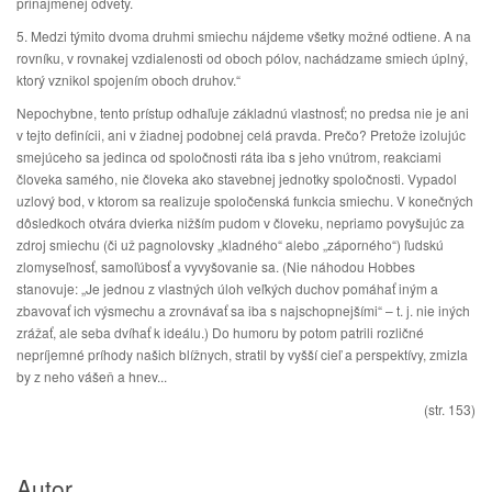
prinajmenej odvety.
5. Medzi týmito dvoma druhmi smiechu nájdeme všetky možné odtiene. A na
rovníku, v rovnakej vzdialenosti od oboch pólov, nachádzame smiech úplný,
ktorý vznikol spojením oboch druhov.“
Nepochybne, tento prístup odhaľuje základnú vlastnosť; no predsa nie je ani
v tejto definícii, ani v žiadnej podobnej celá pravda. Prečo? Pretože izolujúc
smejúceho sa jedinca od spoločnosti ráta iba s jeho vnútrom, reakciami
človeka samého, nie človeka ako stavebnej jednotky spoločnosti. Vypadol
uzlový bod, v ktorom sa realizuje spoločenská funkcia smiechu. V konečných
dôsledkoch otvára dvierka nižším pudom v človeku, nepriamo povyšujúc za
zdroj smiechu (či už pagnolovsky „kladného“ alebo „záporného“) ľudskú
zlomyseľnosť, samoľúbosť a vyvyšovanie sa. (Nie náhodou Hobbes
stanovuje: „Je jednou z vlastných úloh veľkých duchov pomáhať iným a
zbavovať ich výsmechu a zrovnávať sa iba s najschopnejšími“ – t. j. nie iných
zrážať, ale seba dvíhať k ideálu.) Do humoru by potom patrili rozličné
nepríjemné príhody našich blížnych, stratil by vyšší cieľ a perspektívy, zmizla
by z neho vášeň a hnev...
(str. 153)
Autor