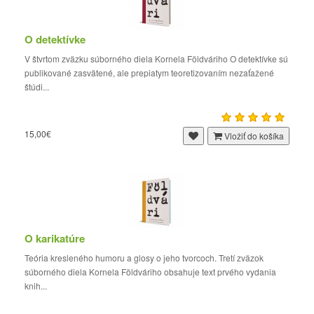
O detektívke
V štvrtom zväzku súborného diela Kornela Földváriho O detektívke sú
publikované zasvätené, ale prepiatym teoretizovaním nezaťažené
štúdi...
15,00€
Vložiť do košíka
O karikatúre
Teória kresleného humoru a glosy o jeho tvorcoch. Tretí zväzok
súborného diela Kornela Földváriho obsahuje text prvého vydania
knih...