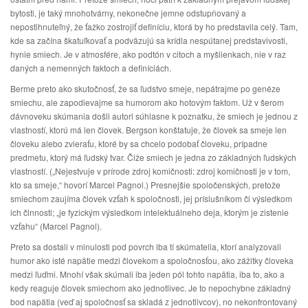
bytosti, je taký mnohotvárny, nekonečne jemne odstupňovaný a
nepostihnuteľný, že ťažko zostrojiť definíciu, ktorá by ho predstavila celý. Tam,
kde sa začína škatuľkovať a podväzujú sa krídla nespútanej predstavivosti,
hynie smiech. Je v atmosfére, ako podtón v citoch a myšlienkach, nie v raz
daných a nemenných faktoch a definíciách.
Berme preto ako skutočnosť, že sa ľudstvo smeje, nepátrajme po genéze
smiechu, ale zapodievajme sa humorom ako hotovým faktom. Už v šerom
dávnoveku skúmania došli autori súhlasne k poznatku, že smiech je jednou z
vlastností, ktorú má len človek. Bergson konštatuje, že človek sa smeje len
človeku alebo zvieraťu, ktoré by sa chcelo podobať človeku, prípadne
predmetu, ktorý má ľudský tvar. Čiže smiech je jedna zo základných ľudských
vlastností. („Nejestvuje v prírode zdroj komičnosti: zdroj komičnosti je v tom,
kto sa smeje,“ hovorí Marcel Pagnol.) Presnejšie spoločenských, pretože
smiechom zaujíma človek vzťah k spoločnosti, jej príslušníkom či výsledkom
ich činnosti; „je fyzickým výsledkom intelektuálneho deja, ktorým je zistenie
vzťahu“ (Marcel Pagnol).
Preto sa dostali v minulosti pod povrch iba tí skúmatelia, ktorí analyzovali
humor ako isté napätie medzi človekom a spoločnosťou, ako zážitky človeka
medzi ľuďmi. Mnohí však skúmali iba jeden pól tohto napätia, iba to, ako a
kedy reaguje človek smiechom ako jednotlivec. Je to nepochybne základný
bod napätia (veď aj spoločnosť sa skladá z jednotlivcov), no nekonfrontovaný