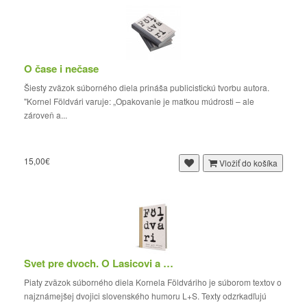
O čase i nečase
Šiesty zväzok súborného diela prináša publicistickú tvorbu autora.
"Kornel Földvári varuje: „Opakovanie je matkou múdrosti – ale
zároveň a...
15,00€
Vložiť do košíka
Svet pre dvoch. O Lasicovi a Satinskom
Piaty zväzok súborného diela Kornela Földváriho je súborom textov o
najznámejšej dvojici slovenského humoru L+S. Texty odzrkadľujú