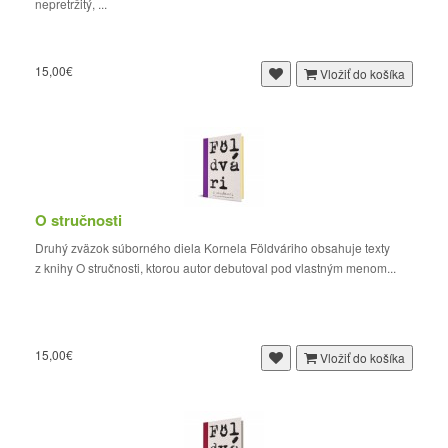
nepretržitý, ...
15,00€
Vložiť do košíka
O stručnosti
Druhý zväzok súborného diela Kornela Földváriho obsahuje texty
z knihy O stručnosti, ktorou autor debutoval pod vlastným menom...
15,00€
Vložiť do košíka