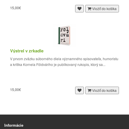
15,00€
Vložiť do košíka
Výstrel v zrkadle
V prvom zväzku súborného diela významného spisovateľa, humoristu
a kritika Kornela Földváriho je publikovaný rukopis, ktorý sa...
15,00€
Vložiť do košíka
Informácie