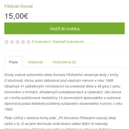
Földvári Kornel
15,00€
Vložiť do košíka
0 hodnotení
/
Napísať hodnotenie
Popis
Vlastnosti
Hodnotenia (0)
Druhý zväzok súborného diela Kornela Földváriho obsahuje texty z knihy
O stručnosti, ktorou autor debutoval pod vlastným menom v roku 1999.
Obsahuje 41 päťvetových minirecenzií na umelecké diela a 48 glos z cyklu
Humorikon o knihách, divadelných predstaveniach a výstavách. Ako bonus
sú v knihe publikované medailóny 14 slovenských spisovateľov a autorova
diplomová práca Niektoré problémy súčasného slovenského humoru z roku
1960.
Peter Uličný v doslove knihy píše: „Pri Kornelovi Földvárim naozaj nikdy
nešlo o to, či sa jeho text bude volať doslov alebo fejtón či nebodaj