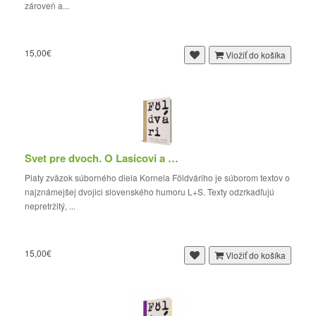
zároveň a...
15,00€
Vložiť do košíka
Svet pre dvoch. O Lasicovi a Satinskom
Piaty zväzok súborného diela Kornela Földváriho je súborom textov o
najznámejšej dvojici slovenského humoru L+S. Texty odzrkadľujú
nepretržitý, ...
15,00€
Vložiť do košíka