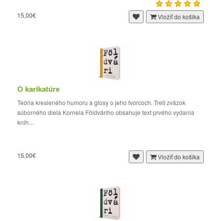
15,00€
Vložiť do košíka
O karikatúre
Teória kresleného humoru a glosy o jeho tvorcoch. Tretí zväzok
súborného diela Kornela Földváriho obsahuje text prvého vydania
knih...
15,00€
Vložiť do košíka