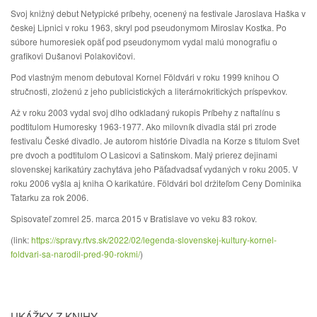
Svoj knižný debut Netypické príbehy, ocenený na festivale Jaroslava Haška v
českej Lipnici v roku 1963, skryl pod pseudonymom Miroslav Kostka. Po
súbore humoresiek opäť pod pseudonymom vydal malú monografiu o
grafikovi Dušanovi Polakovičovi.
Pod vlastným menom debutoval Kornel Földvári v roku 1999 knihou O
stručnosti, zloženú z jeho publicistických a literárnokritických príspevkov.
Až v roku 2003 vydal svoj dlho odkladaný rukopis Príbehy z naftalínu s
podtitulom Humoresky 1963-1977. Ako milovník divadla stál pri zrode
festivalu České divadlo. Je autorom histórie Divadla na Korze s titulom Svet
pre dvoch a podtitulom O Lasicovi a Satinskom. Malý prierez dejinami
slovenskej karikatúry zachytáva jeho Päťadvadsať vydaných v roku 2005. V
roku 2006 vyšla aj kniha O karikatúre. Földvári bol držiteľom Ceny Dominika
Tatarku za rok 2006.
Spisovateľ zomrel 25. marca 2015 v Bratislave vo veku 83 rokov.
(link:
https://spravy.rtvs.sk/2022/02/legenda-slovenskej-kultury-kornel-
foldvari-sa-narodil-pred-90-rokmi/
)
UKÁŽKY Z KNIHY