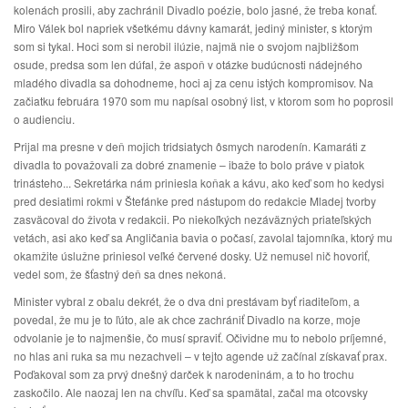
kolenách prosili, aby zachránil Divadlo poézie, bolo jasné, že treba konať.
Miro Válek bol napriek všetkému dávny kamarát, jediný minister, s ktorým
som si tykal. Hoci som si nerobil ilúzie, najmä nie o svojom najbližšom
osude, predsa som len dúfal, že aspoň v otázke budúcnosti nádejného
mladého divadla sa dohodneme, hoci aj za cenu istých kompromisov. Na
začiatku februára 1970 som mu napísal osobný list, v ktorom som ho poprosil
o audienciu.
Prijal ma presne v deň mojich tridsiatych ôsmych narodenín. Kamaráti z
divadla to považovali za dobré znamenie – ibaže to bolo práve v piatok
trinásteho... Sekretárka nám priniesla koňak a kávu, ako keď som ho kedysi
pred desiatimi rokmi v Štefánke pred nástupom do redakcie Mladej tvorby
zasväcoval do života v redakcii. Po niekoľkých nezáväzných priateľských
vetách, asi ako keď sa Angličania bavia o počasí, zavolal tajomníka, ktorý mu
okamžite úslužne priniesol veľké červené dosky. Už nemusel nič hovoriť,
vedel som, že šťastný deň sa dnes nekoná.
Minister vybral z obalu dekrét, že o dva dni prestávam byť riaditeľom, a
povedal, že mu je to ľúto, ale ak chce zachrániť Divadlo na korze, moje
odvolanie je to najmenšie, čo musí spraviť. Očividne mu to nebolo príjemné,
no hlas ani ruka sa mu nezachveli – v tejto agende už začínal získavať prax.
Poďakoval som za prvý dnešný darček k narodeninám, a to ho trochu
zaskočilo. Ale naozaj len na chvíľu. Keď sa spamätal, začal ma otcovsky