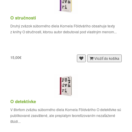
O stručnosti
Druhý zväzok súborného diela Kornela Földváriho obsahuje texty
z knihy O stručnosti, ktorou autor debutoval pod vlastným menom...
15,00€
Vložiť do košíka
O detektívke
V štvrtom zväzku súborného diela Kornela Földváriho O detektívke sú
publikované zasvätené, ale prepiatym teoretizovaním nezaťažené
štúdi...