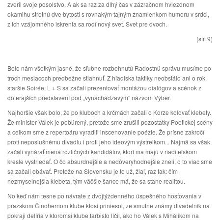
zveril svoje posolstvo. A ak sa raz za dlhý čas v zázračnom hviezdnom
okamihu stretnú dve bytosti s rovnakým tajným znamienkom humoru v srdci,
z ich vzájomného iskrenia sa rodí nový svet. Svet pre dvoch.
(str. 9)
Bolo nám všetkým jasné, že sľubne rozbehnutú Radostnú správu musíme po
troch mesiacoch predbežne stiahnuť. Z hľadiska taktiky neobstálo ani o rok
staršie Soirée; L + S sa začali prezentovať montážou dialógov a scénok z
doterajších predstavení pod „vynachádzavým“ názvom Výber.
Najhoršie však bolo, že po kluboch a krčmách začali o Korze kolovať klebety.
Že minister Válek je pobúrený, pretože sme zrušili pozostatky Poetickej scény
a celkom sme z repertoáru vyradili inscenovanie poézie. Že prísne zakročí
proti neposlušnému divadlu i proti jeho ideovým výstrelkom... Najmä sa však
začali vynárať mená rozličných kandidátov, ktorí ma majú v riaditeľskom
kresle vystriedať. O čo absurdnejšie a nedôveryhodnejšie zneli, o to viac sme
sa začali obávať. Pretože na Slovensku je to už, žiaľ, raz tak: čím
nezmyselnejšia klebeta, tým väčšie šance má, že sa stane realitou.
No keď nám tesne po návrate z dvojtýždenného úspešného hosťovania v
pražskom Činohernom klube ktosi priniesol, že smutne známy divadelník na
pokraji delíria v ktoromsi klube farbisto líčil, ako ho Válek s Mihálikom na