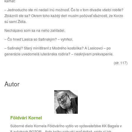
karhať:
– Jednoducho ste mi nedali inú možnosť. Čo to v tom divadle všetci robíte?
Zbláznili ste sa? Okrem toho každý deň musím počúvať sťažnosti, že Korzo
sú samí Židia.
Nechápavo som sa na neho zahľadel.
– Čo hneď Lasica so Satinským? – vyhŕkol.
– Satinský? Starý miništrant z Modrého kostolíka? A Lasicovci – po
generácie uvedomelá luteránska rodina? – neskrývam prekvapenie.
(str. 117)
Autor
Földvári Kornel
Súborné dielo Kornela Földváriho vyšlo vo vydavateľstve KK Bagala v
8 zväzkoch.POZOR – tieto knihy nebudú mať dotlač, preto si ich