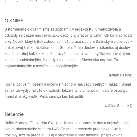
O KNIHE
S Kornelom Földvárim sme sa zoznámili v redakcii Kultúrneho života a
odvtedy sa datuje náš veľmi úzky osobný aj pracovný vzťah. On bol napríklad
prvý človek, ktorý kriticky zhodnotil našu prácu s Julom Satinským v doslove k
našej prvej knižke Nečakanie na Godota. Tento doslov a nakoniec aj doslov
k našej druhej knižke, kde ešte rozvíjal niektoré svoje myšlienky, považujem
za to najpodstatnejšie, čo kedy kto o nás tu na Slovensku napísal. To
najpodstatnejšie a myslím, aj najvýstižnejšie.
(Milan Lasica)
Kornel bol veľmi veselý a svojím smiechom nás vždy všetkých nakazil. Smial
sa tak, že vydýchal všetok vzduch, takže v tej pivnici potom už pre ostatných
neostal nijaký kyslík. Preto sme sa tam tak potili.
(Július Satinský)
Recenzie
Kniha Kornela Földváriho Svet pre dvoch je súborom textov o najznámejšej
dvojici slovenského humoru L+S. Obsahuje recenzie predstavení, kníh,
doslovy, text na prebale CD aj v programe k predstaveniu, príspevok na