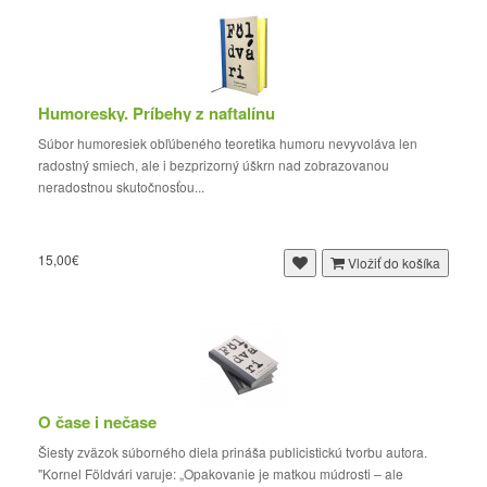
Humoresky. Príbehy z naftalínu
Súbor humoresiek obľúbeného teoretika humoru nevyvoláva len
radostný smiech, ale i bezprizorný úškrn nad zobrazovanou
neradostnou skutočnosťou...
15,00€
Vložiť do košíka
O čase i nečase
Šiesty zväzok súborného diela prináša publicistickú tvorbu autora.
"Kornel Földvári varuje: „Opakovanie je matkou múdrosti – ale