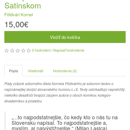
Satinskom
Földvári Kornel
15,00€
Vložiť do košíka
0 hodnotení
/
Napísať hodnotenie
Popis
Vlastnosti
Hodnotenia (0)
Piaty zväzok súborného diela Kornela Földváriho je súborom textov o
najznámejšej dvojici slovenského humoru L+S. Texty odzrkadľujú nepretržitý,
niekoľko desaťročí trvajúci záujem autora o oboch komikov, kolegov-
divadelníkov a priateľov.
„...to najpodstatnejšie, čo kedy kto o nás tu na
Slovensku napísal. To najpodstatnejšie a,
myslím, aj najvýstižnejšie.“ (Milan Lasica)