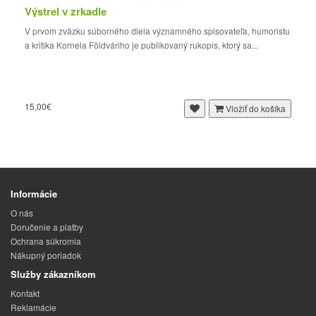
Výstrel v zrkadle
V prvom zväzku súborného diela významného spisovateľa, humoristu
a kritika Kornela Földváriho je publikovaný rukopis, ktorý sa...
15,00€
Vložiť do košíka
Informácie
O nás
Doručenie a platby
Ochrana súkromia
Nákupný poriadok
Služby zákazníkom
Kontakt
Reklamácie