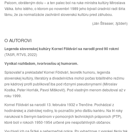
Palcom, obráteným dolu – a ten palec bol na ruke ministra kultúry Miroslava
Válka. toho istého, o ktorom po novembri 1989 jeho bývalí úradníci radi šíria
fámu, že za normalizácie zachránil slovenskú kultúru pred záhubou.
(Ján Štrasser, .týždeň)
O AUTOROVI
Legenda slovenskej kultúry Kornel Földvári sa narodil pred 90 rokmi
(TASR, RTVS, 2022)
Vynikal rozhľadom, tvorivosťou aj humorom.
Spisovateľ a prekladateľ Kornel Földvári, teoretik humoru, legenda
slovenskej kultúry, literatúry a divadelníctva mohol počas totalitného režimu
pre kádrový profil publikovať iba pod rôznymi pseudonymami (Miroslav
Kostka, Peter Horňák, Pavol Miškovič). Pod vlastným menom debutoval až v
roku 1999.
Kornel Földvári sa narodil 13. februára 1932 v Trenčíne. Pochádzal z
hodinárskej a zlatníckej rodiny, to poznačilo jeho ďalšiu kariéru. Na tri roky
narukoval k čiernym barónom v pomocných technických práporoch (PTP),
ktoré boli v rokoch 1950-1954 určené pre nespoľahlivých občanov.
Využívali ich na ťažké a nebezpečné práce. Po vyhadzove z vysokej školy tak