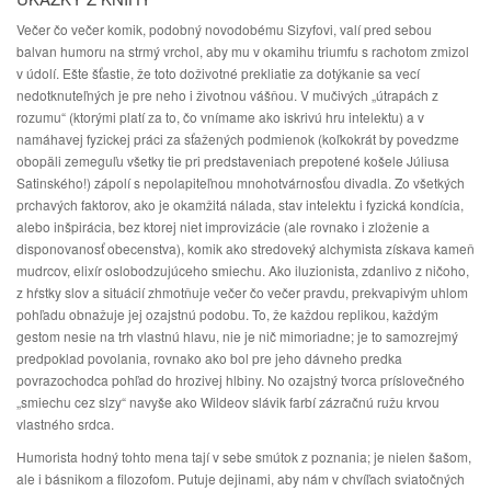
Večer čo večer komik, podobný novodobému Sizyfovi, valí pred sebou
balvan humoru na strmý vrchol, aby mu v okamihu triumfu s rachotom zmizol
v údolí. Ešte šťastie, že toto doživotné prekliatie za dotýkanie sa vecí
nedotknuteľných je pre neho i životnou vášňou. V mučivých „útrapách z
rozumu“ (ktorými platí za to, čo vnímame ako iskrivú hru intelektu) a v
namáhavej fyzickej práci za sťažených podmienok (koľkokrát by povedzme
obopäli zemeguľu všetky tie pri predstaveniach prepotené košele Júliusa
Satinského!) zápolí s nepolapiteľnou mnohotvárnosťou divadla. Zo všetkých
prchavých faktorov, ako je okamžitá nálada, stav intelektu i fyzická kondícia,
alebo inšpirácia, bez ktorej niet improvizácie (ale rovnako i zloženie a
disponovanosť obecenstva), komik ako stredoveký alchymista získava kameň
mudrcov, elixír oslobodzujúceho smiechu. Ako iluzionista, zdanlivo z ničoho,
z hŕstky slov a situácií zhmotňuje večer čo večer pravdu, prekvapivým uhlom
pohľadu obnažuje jej ozajstnú podobu. To, že každou replikou, každým
gestom nesie na trh vlastnú hlavu, nie je nič mimoriadne; je to samozrejmý
predpoklad povolania, rovnako ako bol pre jeho dávneho predka
povrazochodca pohľad do hrozivej hlbiny. No ozajstný tvorca príslovečného
„smiechu cez slzy“ navyše ako Wildeov slávik farbí zázračnú ružu krvou
vlastného srdca.
Humorista hodný tohto mena tají v sebe smútok z poznania; je nielen šašom,
ale i básnikom a filozofom. Putuje dejinami, aby nám v chvíľach sviatočných