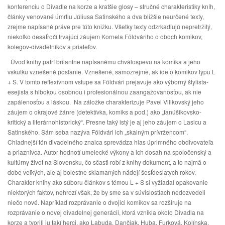
konferenciu o Divadle na korze a kratšie glosy – stručné charakteristiky kníh,
články venované úmrtiu Júliusa Satinského a dva bližšie neurčené texty,
zrejme napísané práve pre túto knižku. Všetky texty odzrkadľujú nepretržitý,
niekoľko desaťročí trvajúci záujem Kornela Földváriho o oboch komikov,
kolegov-divadelníkov a priateľov.
Úvod knihy patrí brilantne napísanému chválospevu na komika a jeho
vskutku vznešené poslanie. Vznešené, samozrejme, ak ide o komikov typu L
+ S. V tomto reflexívnom vstupe sa Földvári prejavuje ako výborný štylista-
esejista s hlbokou osobnou i profesionálnou zaangažovanosťou, ak nie
zapálenosťou a láskou. Na záložke charakterizuje Pavel Vilikovský jeho
záujem o okrajové žánre (detektívka, komiks a pod.) ako „fanúšikovsko-
kritický a literárnohistorický“. Presne taký istý je aj jeho záujem o Lasicu a
Satinského. Sám seba nazýva Földvári ich „skalným prívržencom“.
Chladnejší tón divadelného znalca sprevádza hlas úprimného obdivovateľa
a priaznivca. Autor hodnotí umelecké výkony a ich dosah na spoločenský a
kultúrny život na Slovensku, čo sčasti robí z knihy dokument, a to najmä o
dobe veľkých, ale aj bolestne sklamaných nádejí šesťdesiatych rokov.
Charakter knihy ako súboru článkov s témou L + S si vyžiadal opakovanie
niektorých faktov, nehrozí však, že by sme sa v súvislostiach nedozvedeli
niečo nové. Napríklad rozprávanie o dvojici komikov sa rozširuje na
rozprávanie o novej divadelnej generácii, ktorá vznikla okolo Divadla na
korze a tvorili ju takí herci, ako Labuda, Dančiak, Huba, Furková, Kolínska,