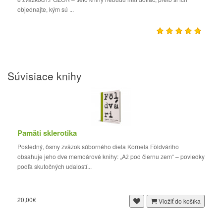
objednajte, kým sú ...
Súvisiace knihy
Pamäti sklerotika
Posledný, ôsmy zväzok súborného diela Kornela Földváriho
obsahuje jeho dve memoárové knihy: „Až pod čiernu zem“ – poviedky
podľa skutočných udalostí...
20,00€
Vložiť do košíka