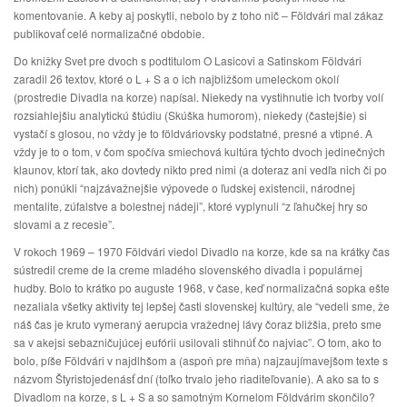
komentovanie. A keby aj poskytli, nebolo by z toho nič – Földvári mal zákaz
publikovať celé normalizačné obdobie.
Do knižky Svet pre dvoch s podtitulom O Lasicovi a Satinskom Földvári
zaradil 26 textov, ktoré o L + S a o ich najbližšom umeleckom okolí
(prostredie Divadla na korze) napísal. Niekedy na vystihnutie ich tvorby volí
rozsiahlejšiu analytickú štúdiu (Skúška humorom), niekedy (častejšie) si
vystačí s glosou, no vždy je to földváriovsky podstatné, presné a vtipné. A
vždy je to o tom, v čom spočíva smiechová kultúra týchto dvoch jedinečných
klaunov, ktorí tak, ako dovtedy nikto pred nimi (a doteraz ani vedľa nich či po
nich) ponúkli “najzávažnejšie výpovede o ľudskej existencii, národnej
mentalite, zúfalstve a bolestnej nádeji”, ktoré vyplynuli “z ľahučkej hry so
slovami a z recesie”.
V rokoch 1969 – 1970 Földvári viedol Divadlo na korze, kde sa na krátky čas
sústredil creme de la creme mladého slovenského divadla i populárnej
hudby. Bolo to krátko po auguste 1968, v čase, keď normalizačná sopka ešte
nezaliala všetky aktivity tej lepšej časti slovenskej kultúry, ale “vedeli sme, že
náš čas je kruto vymeraný aerupcia vražednej lávy čoraz bližšia, preto sme
sa v akejsi sebazničujúcej eufórii usilovali stihnúť čo najviac”. O tom, ako to
bolo, píše Földvári v najdlhšom a (aspoň pre mňa) najzaujímavejšom texte s
názvom Štyristojedenásť dní (toľko trvalo jeho riaditeľovanie). A ako sa to s
Divadlom na korze, s L + S a so samotným Kornelom Földvárim skončilo?