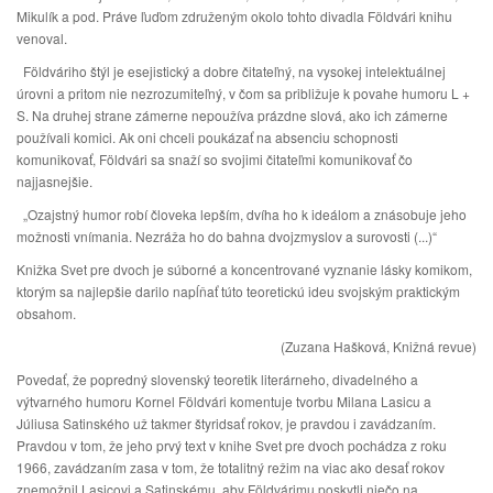
Mikulík a pod. Práve ľuďom združeným okolo tohto divadla Földvári knihu
venoval.
Földváriho štýl je esejistický a dobre čitateľný, na vysokej intelektuálnej
úrovni a pritom nie nezrozumiteľný, v čom sa približuje k povahe humoru L +
S. Na druhej strane zámerne nepoužíva prázdne slová, ako ich zámerne
používali komici. Ak oni chceli poukázať na absenciu schopnosti
komunikovať, Földvári sa snaží so svojimi čitateľmi komunikovať čo
najjasnejšie.
„Ozajstný humor robí človeka lepším, dvíha ho k ideálom a znásobuje jeho
možnosti vnímania. Nezráža ho do bahna dvojzmyslov a surovosti (...)“
Knižka Svet pre dvoch je súborné a koncentrované vyznanie lásky komikom,
ktorým sa najlepšie darilo napĺňať túto teoretickú ideu svojským praktickým
obsahom.
(Zuzana Hašková, Knižná revue)
Povedať, že popredný slovenský teoretik literárneho, divadelného a
výtvarného humoru Kornel Földvári komentuje tvorbu Milana Lasicu a
Júliusa Satinského už takmer štyridsať rokov, je pravdou i zavádzaním.
Pravdou v tom, že jeho prvý text v knihe Svet pre dvoch pochádza z roku
1966, zavádzaním zasa v tom, že totalitný režim na viac ako desať rokov
znemožnil Lasicovi a Satinskému, aby Földvárimu poskytli niečo na