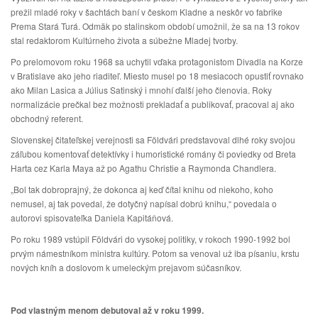
prežil mladé roky v šachtách baní v českom Kladne a neskôr vo fabrike
Prema Stará Turá. Odmäk po stalinskom období umožnil, že sa na 13 rokov
stal redaktorom Kultúrneho života a súbežne Mladej tvorby.
Po prelomovom roku 1968 sa uchytil vďaka protagonistom Divadla na Korze
v Bratislave ako jeho riaditeľ. Miesto musel po 18 mesiacoch opustiť rovnako
ako Milan Lasica a Július Satinský i mnohí ďalší jeho členovia. Roky
normalizácie prečkal bez možnosti prekladať a publikovať, pracoval aj ako
obchodný referent.
Slovenskej čitateľskej verejnosti sa Földvári predstavoval dlhé roky svojou
záľubou komentovať detektívky i humoristické romány či poviedky od Breta
Harta cez Karla Maya až po Agathu Christie a Raymonda Chandlera.
„Bol tak dobroprajný, že dokonca aj keď čítal knihu od niekoho, koho
nemusel, aj tak povedal, že dotyčný napísal dobrú knihu,“ povedala o
autorovi spisovateľka Daniela Kapitáňová.
Po roku 1989 vstúpil Földvári do vysokej politiky, v rokoch 1990-1992 bol
prvým námestníkom ministra kultúry. Potom sa venoval už iba písaniu, krstu
nových kníh a doslovom k umeleckým prejavom súčasníkov.
Pod vlastným menom debutoval až v roku 1999.